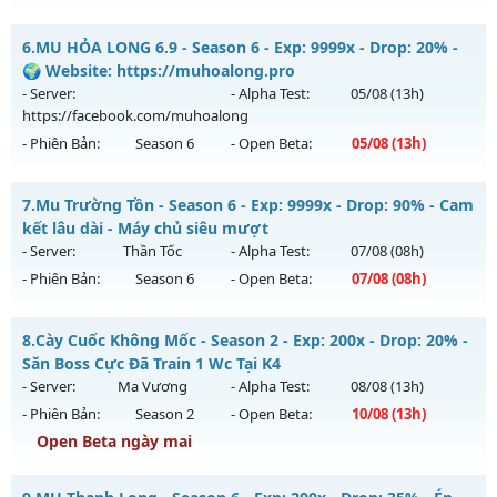
Kiểu reset: Reset In Game
++ MU HÙNG BÁ ++ - Siêu Phẩm MU
6.
MU HỎA LONG 6.9 - Season 6 - Exp: 9999x - Drop: 20% -
Thể loại: Mu Nguyên bản Webzen
Mu mới ra tháng 08 2026 - Mở máy chủ
Quận 1
vào 08h
🌍 Website: https://muhoalong.pro
Antihack: Bandicam Hack 100%
ngày 07/08/2626
- Server:
- Alpha Test:
05/08
(13h)
https://facebook.com/muhoalong
Exp: 200x - Drop: 10%
- Phiên Bản:
Season 6
- Open Beta:
05/08
(13h)
Kiểu reset: Reset In Game
Thể loại: Mu Nguyên bản Webzen
MU HỎA LONG 6.9 - 🌍 Website: https://muhoalong.pro
7.
Mu Trường Tồn - Season 6 - Exp: 9999x - Drop: 90% - Cam
Antihack: Shark Shield
Mu mới ra tháng 08 2026 - Mở máy chủ
kết lâu dài - Máy chủ siêu mượt
https://facebook.com/muhoalong
vào 13h ngày
- Server:
Thần Tốc
- Alpha Test:
07/08
(08h)
05/08/2626
- Phiên Bản:
Season 6
- Open Beta:
07/08
(08h)
Exp: 9999x - Drop: 20%
Mu Trường Tồn - Cam kết lâu dài - Máy chủ siêu mượt
Kiểu reset: Non Reset
8.
Cày Cuốc Không Mốc - Season 2 - Exp: 200x - Drop: 20% -
Mu mới ra tháng 08 2026 - Mở máy chủ
Thần Tốc
vào 08h
Săn Boss Cực Đã Train 1 Wc Tại K4
Thể loại: Mu Nguyên bản Webzen
ngày 07/08/2626
- Server:
Ma Vương
- Alpha Test:
08/08
(13h)
Antihack: XShield
- Phiên Bản:
Season 2
- Open Beta:
10/08
(13h)
Exp: 9999x - Drop: 90%
Open Beta ngày mai
Kiểu reset: Reset In Game
Thể loại: Mu Nguyên bản Webzen
Cày Cuốc Không Mốc - Săn Boss Cực Đã Train 1 Wc Tại K4