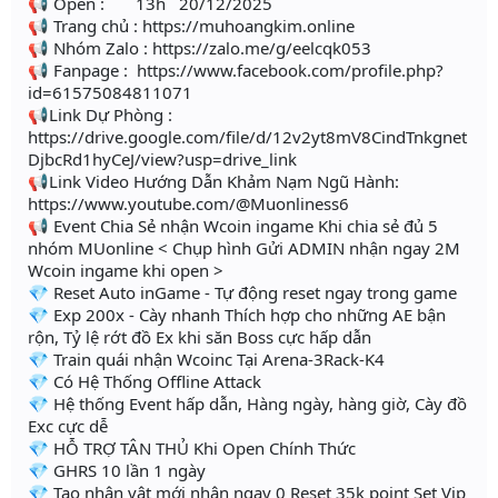
📢 Open : 13h 20/12/2025
📢 Trang chủ : https://muhoangkim.online
📢 Nhóm Zalo : https://zalo.me/g/eelcqk053
📢 Fanpage : https://www.facebook.com/profile.php?
id=61575084811071
📢Link Dự Phòng :
https://drive.google.com/file/d/12v2yt8mV8CindTnkgnet
DjbcRd1hyCeJ/view?usp=drive_link
📢Link Video Hướng Dẫn Khảm Nạm Ngũ Hành:
https://www.youtube.com/@Muonliness6
📢 Event Chia Sẻ nhận Wcoin ingame Khi chia sẻ đủ 5
nhóm MUonline < Chụp hình Gửi ADMIN nhận ngay 2M
Wcoin ingame khi open >
💎 Reset Auto inGame - Tự động reset ngay trong game
💎 Exp 200x - Cày nhanh Thích hợp cho những AE bận
rộn, Tỷ lệ rớt đồ Ex khi săn Boss cực hấp dẫn
💎 Train quái nhận Wcoinc Tại Arena-3Rack-K4
💎 Có Hệ Thống Offline Attack
💎 Hệ thống Event hấp dẫn, Hàng ngày, hàng giờ, Cày đồ
Exc cực dễ
💎 HỖ TRỢ TÂN THỦ Khi Open Chính Thức
💎 GHRS 10 lần 1 ngày
💎 Tạo nhân vật mới nhận ngay 0 Reset 35k point Set Vip