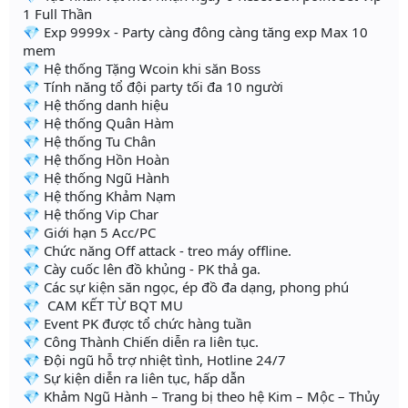
1 Full Thần
💎 Exp 9999x - Party càng đông càng tăng exp Max 10
mem
💎 Hệ thống Tặng Wcoin khi săn Boss
💎 Tính năng tổ đội party tối đa 10 người
💎 Hệ thống danh hiệu
💎 Hệ thống Quân Hàm
💎 Hệ thống Tu Chân
💎 Hệ thống Hồn Hoàn
💎 Hệ thống Ngũ Hành
💎 Hệ thống Khảm Nạm
💎 Hệ thống Vip Char
💎 Giới hạn 5 Acc/PC
💎 Chức năng Off attack - treo máy offline.
💎 Cày cuốc lên đồ khủng - PK thả ga.
💎 Các sự kiện săn ngọc, ép đồ đa dạng, phong phú
💎 CAM KẾT TỪ BQT MU
💎 Event PK được tổ chức hàng tuần
💎 Công Thành Chiến diễn ra liên tục.
💎 Đội ngũ hỗ trợ nhiệt tình, Hotline 24/7
💎 Sự kiện diễn ra liên tục, hấp dẫn
💎 Khảm Ngũ Hành – Trang bị theo hệ Kim – Mộc – Thủy