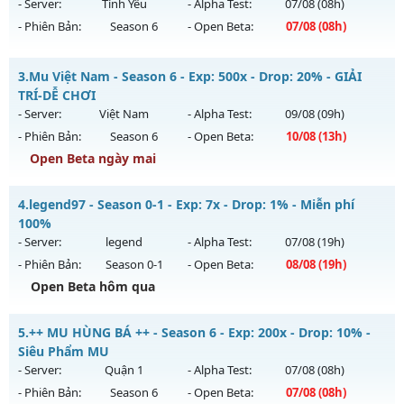
06/08/2626
- Server:
Tình Yêu
- Alpha Test:
07/08
(08h)
- Phiên Bản:
Season 6
- Open Beta:
07/08
(08h)
Exp: 9998x - Drop: 90%
Kiểu reset: Reset In Game
Mu Trống Đồng - Chơi là mê - Không nạp vẫn khủng
3.
Mu Việt Nam - Season 6 - Exp: 500x - Drop: 20% - GIẢI
Thể loại: Mu Custom thêm đồ mới
Mu mới ra tháng 08 2026 - Mở máy chủ
Tình Yêu
vào 08h
TRÍ-DỄ CHƠI
Antihack: Dragon
ngày 07/08/2626
- Server:
Việt Nam
- Alpha Test:
09/08
(09h)
- Phiên Bản:
Season 6
- Open Beta:
10/08
(13h)
Exp: 9999x - Drop: 90%
Open Beta ngày mai
Kiểu reset: Reset In Game
Thể loại: Mu Nguyên bản Webzen
Mu Việt Nam - GIẢI TRÍ-DỄ CHƠI
4.
legend97 - Season 0-1 - Exp: 7x - Drop: 1% - Miễn phí
Antihack: ICMPROTECT ✅ 🔴 ✨ ⚡️
Mu mới ra tháng 08 2026 - Mở máy chủ
Việt Nam
vào 13h
100%
ngày 10/08/2626
- Server:
legend
- Alpha Test:
07/08
(19h)
- Phiên Bản:
Season 0-1
- Open Beta:
08/08
(19h)
Exp: 500x - Drop: 20%
Open Beta hôm qua
Kiểu reset: Reset In Game
Thể loại: Mu Nguyên bản Webzen
legend97 - Miễn phí 100%
5.
++ MU HÙNG BÁ ++ - Season 6 - Exp: 200x - Drop: 10% -
Antihack: PRO
Mu mới ra tháng 08 2026 - Mở máy chủ
legend
vào 19h
Siêu Phẩm MU
ngày 08/08/2626
- Server:
Quận 1
- Alpha Test:
07/08
(08h)
- Phiên Bản:
Season 6
- Open Beta:
07/08
(08h)
Exp: 7x - Drop: 1%