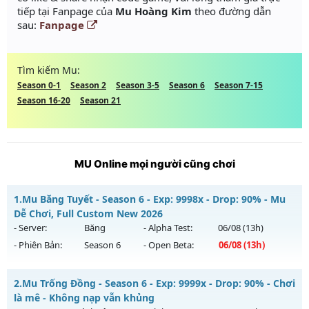
tiếp tại Fanpage của
Mu Hoàng Kim
theo đường dẫn
sau:
Fanpage
Tìm kiếm Mu:
Season 0-1
Season 2
Season 3-5
Season 6
Season 7-15
Season 16-20
Season 21
MU Online mọi người cũng chơi
1.
Mu Băng Tuyết - Season 6 - Exp: 9998x - Drop: 90% - Mu
Dễ Chơi, Full Custom New 2026
- Server:
Băng
- Alpha Test:
06/08
(13h)
- Phiên Bản:
Season 6
- Open Beta:
06/08
(13h)
Mu Băng Tuyết - Mu Dễ Chơi, Full Custom New 2026
2.
Mu Trống Đồng - Season 6 - Exp: 9999x - Drop: 90% - Chơi
Mu mới ra tháng 08 2026 - Mở máy chủ
Băng
vào 13h ngày
là mê - Không nạp vẫn khủng