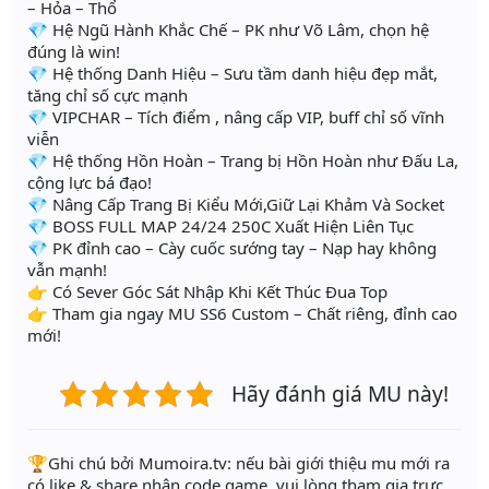
– Hỏa – Thổ
💎 Hệ Ngũ Hành Khắc Chế – PK như Võ Lâm, chọn hệ
đúng là win!
💎 Hệ thống Danh Hiệu – Sưu tầm danh hiệu đẹp mắt,
tăng chỉ số cực mạnh
💎 VIPCHAR – Tích điểm , nâng cấp VIP, buff chỉ số vĩnh
viễn
💎 Hệ thống Hồn Hoàn – Trang bị Hồn Hoàn như Đấu La,
cộng lực bá đạo!
💎 Nâng Cấp Trang Bị Kiểu Mới,Giữ Lại Khảm Và Socket
💎 BOSS FULL MAP 24/24 250C Xuất Hiện Liên Tục
💎 PK đỉnh cao – Cày cuốc sướng tay – Nạp hay không
vẫn mạnh!
👉 Có Sever Góc Sát Nhập Khi Kết Thúc Đua Top
👉 Tham gia ngay MU SS6 Custom – Chất riêng, đỉnh cao
mới!
Hãy đánh giá MU này!
️🏆Ghi chú bởi Mumoira.tv: nếu bài giới thiệu mu mới ra
có like & share nhận code game, vui lòng tham gia trực