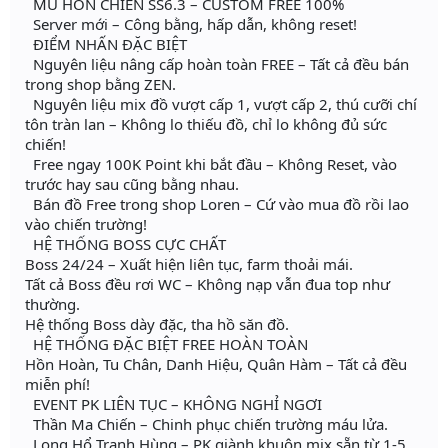
MU HỖN CHIẾN SS6.3 – CUSTOM FREE 100%
Server mới – Công bằng, hấp dẫn, không reset!
ĐIỂM NHẤN ĐẶC BIỆT
Nguyên liệu nâng cấp hoàn toàn FREE – Tất cả đều bán
trong shop bằng ZEN.
Nguyên liệu mix đồ vượt cấp 1, vượt cấp 2, thú cưỡi chí
tôn tràn lan – Không lo thiếu đồ, chỉ lo không đủ sức
chiến!
Free ngay 100K Point khi bắt đầu – Không Reset, vào
trước hay sau cũng bằng nhau.
Bán đồ Free trong shop Loren – Cứ vào mua đồ rồi lao
vào chiến trường!
HỆ THỐNG BOSS CỰC CHẤT
Boss 24/24 – Xuất hiện liên tục, farm thoải mái.
Tất cả Boss đều rơi WC – Không nạp vẫn đua top như
thường.
Hệ thống Boss dày đặc, tha hồ săn đồ.
HỆ THỐNG ĐẶC BIỆT FREE HOÀN TOÀN
Hồn Hoàn, Tu Chân, Danh Hiệu, Quân Hàm – Tất cả đều
miễn phí!
EVENT PK LIÊN TỤC – KHÔNG NGHỈ NGƠI
Thần Ma Chiến – Chinh phục chiến trường máu lửa.
Long Hổ Tranh Hùng – PK giành khuôn mix sẵn từ 1-5.