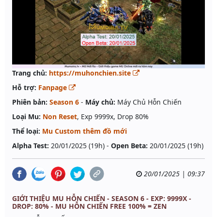
Trang chủ:
https://muhonchien.site
Hỗ trợ:
Fanpage
Phiên bản:
Season 6
-
Máy chủ:
Máy Chủ Hỗn Chiến
Loại Mu:
Non Reset
, Exp 9999x, Drop 80%
Thể loại:
Mu Custom thêm đồ mới
Alpha Test:
20/01/2025 (19h) -
Open Beta:
20/01/2025 (19h)
20/01/2025 | 09:37
GIỚI THIỆU MU HỖN CHIẾN - SEASON 6 - EXP: 9999X -
DROP: 80% - MU HỖN CHIẾN FREE 100% = ZEN