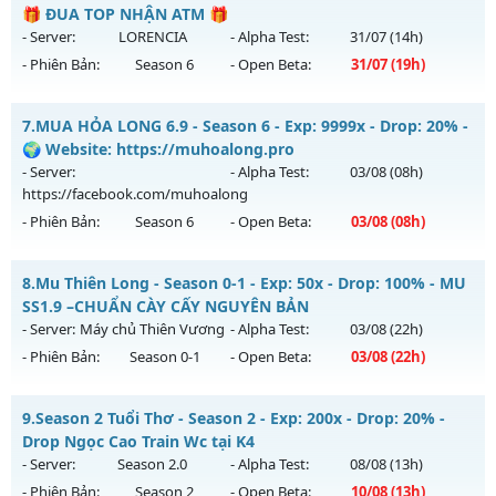
Antihack: SharkAnti
Mu mới ra tháng 08 2026 - Mở máy chủ
VÔ SONG 3
vào 18h
🎁 ĐUA TOP NHẬN ATM 🎁
ngày 07/08/2626
- Server:
LORENCIA
- Alpha Test:
31/07
(14h)
- Phiên Bản:
Season 6
- Open Beta:
31/07
(19h)
Exp: 500x - Drop: 50%
Kiểu reset: Reset In Game
⚔️ MU THIÊN SỨ ⚔️ - 🎁 ĐUA TOP NHẬN ATM 🎁
7.
MUA HỎA LONG 6.9 - Season 6 - Exp: 9999x - Drop: 20% -
Thể loại: Mu Nguyên bản Webzen
Mu mới ra tháng 07 2026 - Mở máy chủ
LORENCIA
vào 19h
🌍 Website: https://muhoalong.pro
Antihack: MU8X
ngày 31/07/2626
- Server:
- Alpha Test:
03/08
(08h)
https://facebook.com/muhoalong
Exp: 300x - Drop: 20%
- Phiên Bản:
Season 6
- Open Beta:
03/08
(08h)
Kiểu reset: Reset In Game
Thể loại: Mu Nguyên bản Webzen
MUA HỎA LONG 6.9 - 🌍 Website: https://muhoalong.pro
8.
Mu Thiên Long - Season 0-1 - Exp: 50x - Drop: 100% - MU
Antihack: BDCAM
Mu mới ra tháng 08 2026 - Mở máy chủ
SS1.9 –CHUẨN CÀY CẤY NGUYÊN BẢN
https://facebook.com/muhoalong
vào 08h ngày
- Server:
Máy chủ Thiên Vương
- Alpha Test:
03/08
(22h)
03/08/2626
- Phiên Bản:
Season 0-1
- Open Beta:
03/08
(22h)
Exp: 9999x - Drop: 20%
Mu Thiên Long - MU SS1.9 –CHUẨN CÀY CẤY NGUYÊN BẢN
Kiểu reset: Non Reset
9.
Season 2 Tuổi Thơ - Season 2 - Exp: 200x - Drop: 20% -
Mu mới ra tháng 08 2026 - Mở máy chủ
Máy chủ Thiên
Drop Ngọc Cao Train Wc tại K4
Thể loại: Mu Nguyên bản Webzen
Vương
vào 22h ngày 03/08/2626
- Server:
Season 2.0
- Alpha Test:
08/08
(13h)
Antihack: XShield
- Phiên Bản:
Season 2
- Open Beta:
10/08
(13h)
Exp: 50x - Drop: 100%