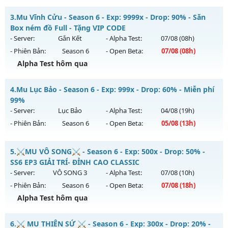
Thể loại: Mu Nguyên bản Webzen
✨✨✨ Lục Địa Xưa✨✨✨ - ✨✨✨ Lục Địa Xưa✨✨✨
3.
Mu Vĩnh Cửu - Season 6 - Exp: 9999x - Drop: 90% - Săn
Antihack: BDCAM
Mu mới ra tháng 08 2026 - Mở máy chủ
✨✨✨ Lục Địa
Box ném đồ Full - Tặng VIP CODE
Xưa✨✨✨
vào 13h ngày 01/08/2626
- Server:
Gắn Kết
- Alpha Test:
07/08
(08h)
- Phiên Bản:
Season 6
- Open Beta:
07/08
(08h)
Exp: 100x - Drop: 20%
Alpha Test hôm qua
Kiểu reset: Reset In Game
Thể loại: Mu Nguyên bản Webzen
Mu Vĩnh Cửu - Săn Box ném đồ Full - Tặng VIP CODE
4.
Mu Lục Bảo - Season 6 - Exp: 999x - Drop: 60% - Miễn phí
Antihack: XTEAM
Mu mới ra tháng 08 2026 - Mở máy chủ
Gắn Kết
vào 08h
99%
ngày 07/08/2626
- Server:
Lục Bảo
- Alpha Test:
04/08
(19h)
- Phiên Bản:
Season 6
- Open Beta:
05/08
(13h)
Exp: 9999x - Drop: 90%
Kiểu reset: Reset In Game
Mu Lục Bảo - Miễn phí 99%
5.
⚔️MU VÔ SONG⚔️ - Season 6 - Exp: 500x - Drop: 50% -
Thể loại: Mu Nguyên bản Webzen
Mu mới ra tháng 08 2026 - Mở máy chủ
Lục Bảo
vào 13h
SS6 EP3 GIẢI TRÍ- ĐỈNH CAO CLASSIC
Antihack: ICMPROTECT ✅ 🔴 ✨ ⚡️
ngày 05/08/2626
- Server:
VÔ SONG 3
- Alpha Test:
07/08
(10h)
- Phiên Bản:
Season 6
- Open Beta:
07/08
(18h)
Exp: 999x - Drop: 60%
Alpha Test hôm qua
Kiểu reset: Non Reset
Thể loại: Mu Custom thêm đồ mới
⚔️MU VÔ SONG⚔️ - SS6 EP3 GIẢI TRÍ- ĐỈNH CAO CLASSIC
6.
⚔️ MU THIÊN SỨ ⚔️ - Season 6 - Exp: 300x - Drop: 20% -