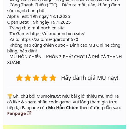
Công Thành Chiến (CTC) – Diễn ra mỗi tuần, khẳng định
sức mạnh bang hội.
Alpha Test: 19h ngày 18.1.2025
Open Beta: 19h ngày 19.1.2025
Trang chủ: muhonchien.site
Tải Game: https://dl.muhonchien.site/
Zalo: https://zalo.me/g/arzdnh670
Không nạp cũng chiến được – Đỉnh cao Mu Online công
bằng, hấp dẫn!
MU HỖN CHIẾN – KHÔNG PHẢI CHƠI LÀ PHÍ CẢ THANH
XUÂN!
Hãy đánh giá MU này!
️🏆Ghi chú bởi Mumoira.tv: nếu bài giới thiệu mu mới ra
có like & share nhận code game, vui lòng tham gia trực
tiếp tại Fanpage của
Mu Hỗn Chiến
theo đường dẫn sau:
Fanpage