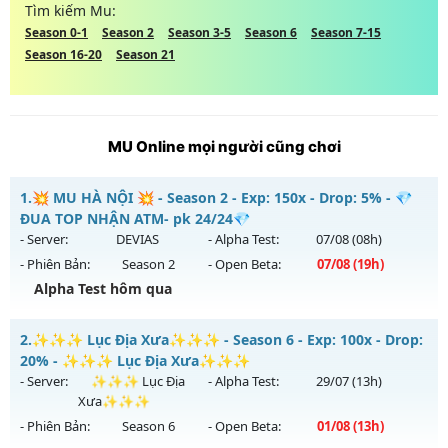
Tìm kiếm Mu:
Season 0-1
Season 2
Season 3-5
Season 6
Season 7-15
Season 16-20
Season 21
MU Online mọi người cũng chơi
1.
💥 MU HÀ NỘI 💥 - Season 2 - Exp: 150x - Drop: 5% - 💎
ĐUA TOP NHẬN ATM- pk 24/24💎
- Server:
DEVIAS
- Alpha Test:
07/08
(08h)
- Phiên Bản:
Season 2
- Open Beta:
07/08
(19h)
Alpha Test hôm qua
💥 MU HÀ NỘI 💥 - 💎 ĐUA TOP NHẬN ATM- pk 24/24💎
2.
✨✨✨ Lục Địa Xưa✨✨✨ - Season 6 - Exp: 100x - Drop:
Mu mới ra tháng 08 2026 - Mở máy chủ
DEVIAS
vào 19h
20% - ✨✨✨ Lục Địa Xưa✨✨✨
ngày 07/08/2626
- Server:
✨✨✨ Lục Địa
- Alpha Test:
29/07
(13h)
Xưa✨✨✨
Exp: 150x - Drop: 5%
- Phiên Bản:
Season 6
- Open Beta:
01/08
(13h)
Kiểu reset: Reset In Game