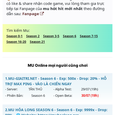
có like & share nhận code game, vui lòng tham gia trực
tiếp tại Fanpage của
mu hót hít mới nhất
theo đường
dẫn sau:
Fanpage
Tìm kiếm Mu:
Season 0-1
Season 2
Season 3-5
Season 6
Season 7-15
Season 16-20
Season 21
MU Online mọi người cũng chơi
1.
MU-GIAITRI.NET - Season 6 - Exp: 500x - Drop: 20% - HỖ
TRỢ MAX PING - VÀO LÀ CHIẾN NGAY
- Server:
TÂN THỦ
- Alpha Test:
29/07
(19h)
- Phiên Bản:
Season 6
- Open Beta:
30/07
(19h)
MU-GIAITRI.NET - HỖ TRỢ MAX PING - VÀO LÀ CHIẾN NGAY
2.
MU HỎA LONG SEASON 6 - Season 6 - Exp: 9999x - Drop:
Mu mới ra tháng 07 2026 - Mở máy chủ
TÂN THỦ
vào 19h