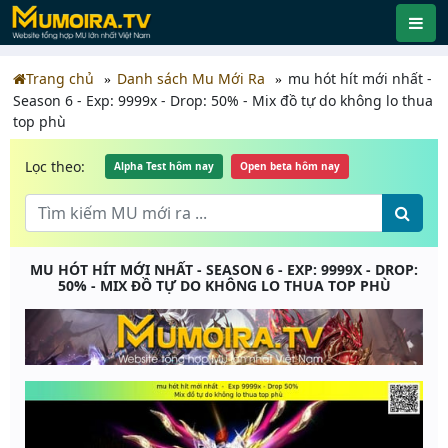
Trang chủ
Danh sách Mu Mới Ra
mu hót hít mới nhất -
Season 6 - Exp: 9999x - Drop: 50% - Mix đồ tự do không lo thua
top phù
Lọc theo:
Alpha Test hôm nay
Open beta hôm nay
MU HÓT HÍT MỚI NHẤT - SEASON 6 - EXP: 9999X - DROP:
50% - MIX ĐỒ TỰ DO KHÔNG LO THUA TOP PHÙ