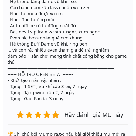
Hệ thống tăng dame vũ khí - set
Cân bằng dame 7 class chuẩn web zen
Npc thu mua được wcoin
Npc cộng hưởng mới
Auto offline có tự động nhặt đồ
Bc , devil vip train wcoin + ngọc, cụm ngọc
Even pk, boss nhận quà cực khủng
Hệ thống Buff Dame vũ khí, ring pen
... và còn rất nhiều even tham gia để trải nghiệm
đảm bảo 1 sân chơi mang tính chất công bằng cho game
thủ
────────────────────────────────
------ HỖ TRỢ OPEN BETA -------
- Khởi tạo nhân vật nhận :
- Tặng : 1 SET , vũ khí cấp 3 ex, 7 ngày
- Tặng : Tặng wing cấp 2, 7 ngày
- Tặng : Gấu Panda, 3 ngày
Hãy đánh giá MU này!
️🏆Ghi chú bởi Mumoira.tv: nếu bài giới thiệu mu mới ra