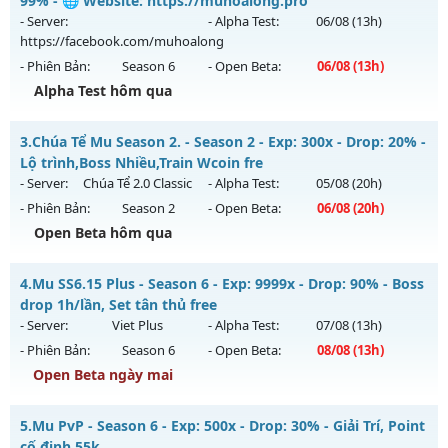
99% - 🌐 Website: https://muhoalong.pro
ngày 30/07/2626
- Server:
- Alpha Test:
06/08
(13h)
https://facebook.com/muhoalong
Exp: 500x - Drop: 20%
- Phiên Bản:
Season 6
- Open Beta:
06/08
(13h)
Kiểu reset: Reset In Game
Alpha Test hôm qua
Thể loại: Mu Nguyên bản Webzen
MU HỎA LONG SEASON 6 - 🌐 Website:
Antihack: FPS 60 - CHỐNG HACK 100%
3.
Chúa Tể Mu Season 2. - Season 2 - Exp: 300x - Drop: 20% -
https://muhoalong.pro
Lộ trình,Boss Nhiều,Train Wcoin fre
Mu mới ra tháng 08 2026 - Mở máy chủ
- Server:
Chúa Tể 2.0 Classic
- Alpha Test:
05/08
(20h)
https://facebook.com/muhoalong
vào 13h ngày
- Phiên Bản:
Season 2
- Open Beta:
06/08
(20h)
06/08/2626
Open Beta hôm qua
Exp: 9999x - Drop: 99%
Chúa Tể Mu Season 2. - Lộ trình,Boss Nhiều,Train Wcoin fre
Kiểu reset: Non Reset
4.
Mu SS6.15 Plus - Season 6 - Exp: 9999x - Drop: 90% - Boss
Mu mới ra tháng 08 2026 - Mở máy chủ
Chúa Tể 2.0 Classic
drop 1h/lần, Set tân thủ free
Thể loại: Mu Nguyên bản Webzen
vào 20h ngày 06/08/2626
- Server:
Viet Plus
- Alpha Test:
07/08
(13h)
Antihack: XShield
- Phiên Bản:
Season 6
- Open Beta:
08/08
(13h)
Exp: 300x - Drop: 20%
Open Beta ngày mai
Kiểu reset: Reset In Game
Thể loại: Mu Nguyên bản Webzen
Mu SS6.15 Plus - Boss drop 1h/lần, Set tân thủ free
5.
Mu PvP - Season 6 - Exp: 500x - Drop: 30% - Giải Trí, Point
Antihack: antihack
Mu mới ra tháng 08 2026 - Mở máy chủ
Viet Plus
vào 13h
cố định 55k