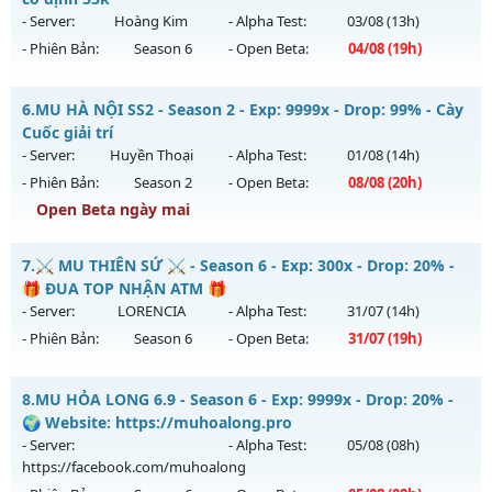
ngày 08/08/2626
- Server:
Hoàng Kim
- Alpha Test:
03/08
(13h)
- Phiên Bản:
Season 6
- Open Beta:
04/08
(19h)
Exp: 9999x - Drop: 90%
Kiểu reset: Reset In Game
Mu PvP - Giải Trí, Point cố định 55k
6.
MU HÀ NỘI SS2 - Season 2 - Exp: 9999x - Drop: 99% - Cày
Thể loại: Mu Bán Đồ Full Trong Shop
Mu mới ra tháng 08 2026 - Mở máy chủ
Hoàng Kim
vào 19h
Cuốc giải trí
Antihack: Phoenix chống hack mới
ngày 04/08/2626
- Server:
Huyền Thoại
- Alpha Test:
01/08
(14h)
- Phiên Bản:
Season 2
- Open Beta:
08/08
(20h)
Exp: 500x - Drop: 30%
Open Beta ngày mai
Kiểu reset: Reset In Game
Thể loại: Mu Nguyên bản Webzen
MU HÀ NỘI SS2 - Cày Cuốc giải trí
7.
⚔️ MU THIÊN SỨ ⚔️ - Season 6 - Exp: 300x - Drop: 20% -
Antihack: Anti Vip bắt hack tuyệt đối
Mu mới ra tháng 08 2026 - Mở máy chủ
Huyền Thoại
vào
🎁 ĐUA TOP NHẬN ATM 🎁
20h ngày 08/08/2626
- Server:
LORENCIA
- Alpha Test:
31/07
(14h)
- Phiên Bản:
Season 6
- Open Beta:
31/07
(19h)
Exp: 9999x - Drop: 99%
Kiểu reset: Reset In Game
⚔️ MU THIÊN SỨ ⚔️ - 🎁 ĐUA TOP NHẬN ATM 🎁
8.
MU HỎA LONG 6.9 - Season 6 - Exp: 9999x - Drop: 20% -
Thể loại: Mu Nguyên bản Webzen
Mu mới ra tháng 07 2026 - Mở máy chủ
LORENCIA
vào 19h
🌍 Website: https://muhoalong.pro
Antihack: ugk
ngày 31/07/2626
- Server:
- Alpha Test:
05/08
(08h)
https://facebook.com/muhoalong
Exp: 300x - Drop: 20%