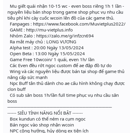
Mu giết quái nhận 10-15 wc - even boss riêng 1h 1 lần -
nguyên liệu bán shop trong game shop phục vụ nhu cầu
tiêu phí khi cày cuốc wcoin lên đồ của các game thủ.
Fanpages : https://www.facebook.com/Muvietplus2022/
GAME : http://mu-vietplus.info
Nhóm Zalo : https://zalo.me/g/infzcn694
Ra mắt máy chủ : LONG VƯƠNG
Alpha test : 20:00 Ngày 13/05/2024
Open Beta : 13:00 Ngày 15/05/2024
Game Free 10wcoin/ 1 quái, even 1h/ lần
Các Even đều rớt ngọc custom để ae đập đồ tự do
Wing và các nguyên liệu được bán tại shop để game thủ
nâng cấp sức mạnh
Npc Buff tân thủ dành cho ae cấu hình không chạy được
clon buff
Có sub săn boss 1h/lần full time phục vụ nhu cầu săn
boss
────────────────────────────────
------ SIÊU TÍNH NĂNG NỔI BẬT -------
Box kundun có thể ném ra cụm ngọc
Bán ngọc vào shop nhận wcoin
NPC cộng hưởng, hủy dòng ex tiện ích