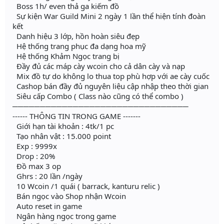
Boss 1h/ even thả ga kiếm đồ
Sự kiện War Guild Mini 2 ngày 1 lần thể hiện tính đoàn
kết
Danh hiệu 3 lớp, hồn hoàn siêu đẹp
Hệ thống trang phục đa dạng hoa mỹ
Hệ thống Khảm Ngọc trang bị
Đầy đủ các máp cày wcoin cho cả dân cày và nạp
Mix đồ tự do không lo thua top phù hợp với ae cày cuốc
Cashop bán đầy đủ nguyên liệu cập nhập theo thời gian
Siêu cấp Combo ( Class nào cũng có thể combo )
────────────────────────────────
------ THÔNG TIN TRONG GAME -------
Giới hạn tài khoản : 4tk/1 pc
Tạo nhân vật : 15.000 point
Exp : 9999x
Drop : 20%
Đồ max 3 op
Ghrs : 20 lần /ngày
10 Wcoin /1 quái ( barrack, kanturu relic )
Bán ngọc vào Shop nhận Wcoin
Auto reset in game
Ngân hàng ngọc trong game