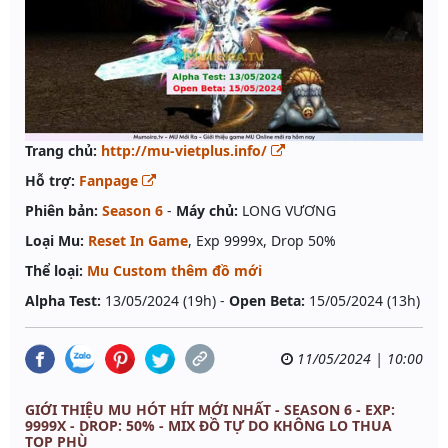
Trang chủ:
http://mu-vietplus.info/
Hỗ trợ:
Fanpage
Phiên bản:
Season 6
-
Máy chủ:
LONG VƯƠNG
Loại Mu:
Reset In Game
, Exp 9999x, Drop 50%
Thể loại:
Mu Custom thêm đồ mới
Alpha Test:
13/05/2024 (19h) -
Open Beta:
15/05/2024 (13h)
11/05/2024 | 10:00
GIỚI THIỆU MU HÓT HÍT MỚI NHẤT - SEASON 6 - EXP:
9999X - DROP: 50% - MIX ĐỒ TỰ DO KHÔNG LO THUA
TOP PHÙ