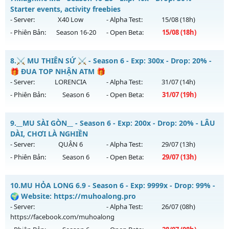
Antihack: Dragon
Mu mới ra tháng 08 2026 - Mở máy chủ
LORENCIA
vào 19h
Starter events, activity freebies
ngày 08/08/2626
- Server:
X40 Low
- Alpha Test:
15/08
(18h)
- Phiên Bản:
Season 16-20
- Open Beta:
15/08
(18h)
Exp: 99x - Drop: 20%
Kiểu reset: Non Reset
Magnific Mu - Starter events, activity freebies
8.
⚔️ MU THIÊN SỨ ⚔️ - Season 6 - Exp: 300x - Drop: 20% -
Thể loại: Mu Nguyên bản Webzen
Mu mới ra tháng 08 2026 - Mở máy chủ
X40 Low
vào 18h
🎁 ĐUA TOP NHẬN ATM 🎁
Antihack: OK
ngày 15/08/2626
- Server:
LORENCIA
- Alpha Test:
31/07
(14h)
- Phiên Bản:
Season 6
- Open Beta:
31/07
(19h)
Exp: 40x - Drop: 30%
Kiểu reset: Reset In Game
⚔️ MU THIÊN SỨ ⚔️ - 🎁 ĐUA TOP NHẬN ATM 🎁
9.
__MU SÀI GÒN__ - Season 6 - Exp: 200x - Drop: 20% - LÂU
Thể loại: Mu Nguyên bản Webzen
Mu mới ra tháng 07 2026 - Mở máy chủ
LORENCIA
vào 19h
DÀI, CHƠI LÀ NGHIỀN
Antihack: Mega-Anti
ngày 31/07/2626
- Server:
QUẬN 6
- Alpha Test:
29/07
(13h)
- Phiên Bản:
Season 6
- Open Beta:
29/07
(13h)
Exp: 300x - Drop: 20%
Kiểu reset: Reset In Game
__MU SÀI GÒN__ - LÂU DÀI, CHƠI LÀ NGHIỀN
10.
MU HỎA LONG 6.9 - Season 6 - Exp: 9999x - Drop: 99% -
Thể loại: Mu Nguyên bản Webzen
Mu mới ra tháng 07 2026 - Mở máy chủ
QUẬN 6
vào 13h
🌍 Website: https://muhoalong.pro
Antihack: BDCAM
ngày 29/07/2626
- Server:
- Alpha Test:
26/07
(08h)
https://facebook.com/muhoalong
Exp: 200x - Drop: 20%