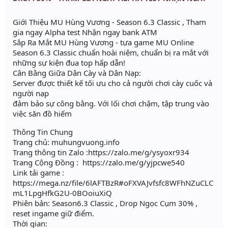
Giới Thiệu MU Hùng Vương - Season 6.3 Classic , Tham
gia ngay Alpha test Nhận ngay bank ATM
Sắp Ra Mắt MU Hùng Vương - tựa game MU Online
Season 6.3 Classic chuẩn hoài niệm, chuẩn bị ra mắt với
những sự kiện đua top hấp dẫn!
Cân Bằng Giữa Dân Cày và Dân Nạp:
Server được thiết kế tối ưu cho cả người chơi cày cuốc và
người nạp
đảm bảo sự công bằng. Với lối chơi chậm, tập trung vào
việc săn đồ hiếm
Thông Tin Chung
Trang chủ: muhungvuong.info
Trang thông tin Zalo :https://zalo.me/g/ysyoxr934
Trang Cộng Đồng : https://zalo.me/g/yjpcwe540
Link tải game :
https://mega.nz/file/6lAFTBzR#oFXVAJvfsfc8WFhNZuCLC
mL1LpgHfkG2U-0BOoiuXiQ
Phiên bản: Season6.3 Classic , Drop Ngọc Cụm 30% ,
reset ingame giữ điểm.
Thời gian: