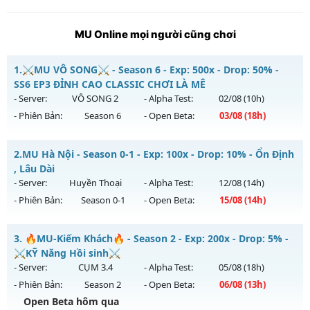
MU Online mọi người cũng chơi
1.
⚔️MU VÔ SONG⚔️ - Season 6 - Exp: 500x - Drop: 50% -
SS6 EP3 ĐỈNH CAO CLASSIC CHƠI LÀ MÊ
- Server:
VÔ SONG 2
- Alpha Test:
02/08
(10h)
- Phiên Bản:
Season 6
- Open Beta:
03/08
(18h)
⚔️MU VÔ SONG⚔️ - SS6 EP3 ĐỈNH CAO CLASSIC CHƠI LÀ MÊ
2.
MU Hà Nội - Season 0-1 - Exp: 100x - Drop: 10% - Ổn Định
Mu mới ra tháng 08 2026 - Mở máy chủ
VÔ SONG 2
vào 18h
, Lâu Dài
ngày 03/08/2626
- Server:
Huyền Thoại
- Alpha Test:
12/08
(14h)
- Phiên Bản:
Season 0-1
- Open Beta:
15/08
(14h)
Exp: 500x - Drop: 50%
Kiểu reset: Reset In Game
MU Hà Nội - Ổn Định , Lâu Dài
3.
🔥MU-Kiếm Khách🔥 - Season 2 - Exp: 200x - Drop: 5% -
Thể loại: Mu Nguyên bản Webzen
Mu mới ra tháng 08 2026 - Mở máy chủ
Huyền Thoại
vào
⚔️KỸ Năng Hồi sinh⚔️
Antihack: MU8X
14h ngày 15/08/2626
- Server:
CỤM 3.4
- Alpha Test:
05/08
(18h)
- Phiên Bản:
Season 2
- Open Beta:
06/08
(13h)
Exp: 100x - Drop: 10%
Open Beta hôm qua
Kiểu reset: Reset In Game