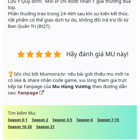
Lưu Ý Quy định: Mỗi IP chỉ được nhận 1 giải thưởng đua
top.
Phần thưởng trao trong 24-48h sau khi sự kiện kết thúc.
Vật phẩm có thể giao dịch tự do, không đổi trả trừ lỗi từ
Ban Quản Trị (BQT).
Hãy đánh giá MU này!
️🏆Ghi chú bởi Mumoira.tv: nếu bài giới thiệu mu mới ra
có like & share nhận code game, vui lòng tham gia trực
tiếp tại Fanpage của
Mu Hùng Vương
theo đường dẫn
sau:
Fanpage
Tìm kiếm Mu:
Season 0-1
Season 2
Season 3-5
Season 6
Season 7-15
Season 16-20
Season 21