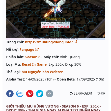
Trang chủ:
https://muhungvuong.info/
Hỗ trợ:
Fanpage
Phiên bản:
Season 6
-
Máy chủ:
Vinh Quang
Loại Mu:
Reset In Game
, Exp 250x, Drop 30%
Thể loại:
Mu Nguyên bản Webzen
Alpha Test:
14/09/2025 (10h) -
Open Beta:
17/09/2025 (10h)
11/09/2025 | 12:39
GIỚI THIỆU MU HÙNG VƯƠNG - SEASON 6 - EXP: 250X -
DROP: 30% - THAM GIA NGAY ALPHA TEST NHẬN NGAY