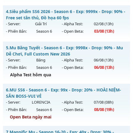
Thể loại: Mu Nguyên bản Webzen
🔥MU-Kiếm Khách🔥 - ⚔️KỸ Năng Hồi sinh⚔️
4.
Siêu phẩm SS6 2026 - Season 6 - Exp: 9999x - Drop: 90% -
Antihack: ICM
Mu mới ra tháng 08 2026 - Mở máy chủ
CỤM 3.4
vào 13h
Free set tân thủ, Đồ họa 60 fps
ngày 06/08/2626
- Server:
Giải Trí
- Alpha Test:
02/08
(13h)
- Phiên Bản:
Season 6
- Open Beta:
03/08
(13h)
Exp: 200x - Drop: 5%
Kiểu reset: Reset In Game
Siêu phẩm SS6 2026 - Free set tân thủ, Đồ họa 60 fps
5.
Mu Băng Tuyết - Season 6 - Exp: 9998x - Drop: 90% - Mu
Thể loại: Mu Nguyên bản Webzen
Mu mới ra tháng 08 2026 - Mở máy chủ
Giải Trí
vào 13h
Dễ Chơi, Full Custom New 2026
Antihack: Sharkguard
ngày 03/08/2626
- Server:
Băng
- Alpha Test:
06/08
(13h)
- Phiên Bản:
Season 6
- Open Beta:
06/08
(13h)
Exp: 9999x - Drop: 90%
Alpha Test hôm qua
Kiểu reset: Reset In Game
Thể loại: Mu Bán Đồ Full Trong Shop
Mu Băng Tuyết - Mu Dễ Chơi, Full Custom New 2026
6.
MU SS6 - Season 6 - Exp: 99x - Drop: 20% - HOÀI NIỆM-
Antihack: Anti Phoenix
Mu mới ra tháng 08 2026 - Mở máy chủ
Băng
vào 13h ngày
SĂN BOSS-VUI VẺ
06/08/2626
- Server:
LORENCIA
- Alpha Test:
07/08
(08h)
- Phiên Bản:
Season 6
- Open Beta:
08/08
(19h)
Exp: 9998x - Drop: 90%
Open Beta ngày mai
Kiểu reset: Reset In Game
Thể loại: Mu Custom thêm đồ mới
MU SS6 - HOÀI NIỆM-SĂN BOSS-VUI VẺ
7.
Magnific Mu - Season 16-20 - Exp: 40x - Drop: 30% -