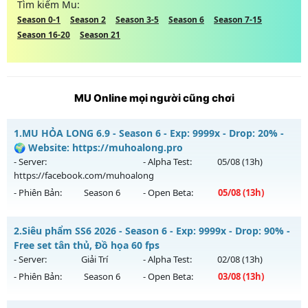
Tìm kiếm Mu:
Season 0-1
Season 2
Season 3-5
Season 6
Season 7-15
Season 16-20
Season 21
MU Online mọi người cũng chơi
1.
MU HỎA LONG 6.9 - Season 6 - Exp: 9999x - Drop: 20% -
🌍 Website: https://muhoalong.pro
- Server:
- Alpha Test:
05/08
(13h)
https://facebook.com/muhoalong
- Phiên Bản:
Season 6
- Open Beta:
05/08
(13h)
MU HỎA LONG 6.9 - 🌍 Website: https://muhoalong.pro
2.
Siêu phẩm SS6 2026 - Season 6 - Exp: 9999x - Drop: 90% -
Mu mới ra tháng 08 2026 - Mở máy chủ
Free set tân thủ, Đồ họa 60 fps
https://facebook.com/muhoalong
vào 13h ngày
- Server:
Giải Trí
- Alpha Test:
02/08
(13h)
05/08/2626
- Phiên Bản:
Season 6
- Open Beta:
03/08
(13h)
Exp: 9999x - Drop: 20%
Siêu phẩm SS6 2026 - Free set tân thủ, Đồ họa 60 fps