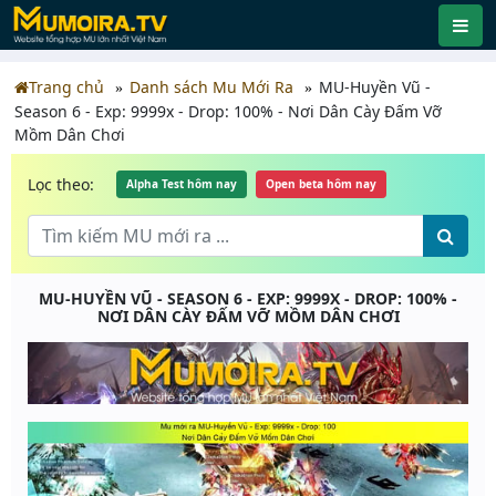
Trang chủ
Danh sách Mu Mới Ra
MU-Huyền Vũ -
Season 6 - Exp: 9999x - Drop: 100% - Nơi Dân Cày Đấm Vỡ
Mồm Dân Chơi
Lọc theo:
Alpha Test hôm nay
Open beta hôm nay
MU-HUYỀN VŨ - SEASON 6 - EXP: 9999X - DROP: 100% -
NƠI DÂN CÀY ĐẤM VỠ MỒM DÂN CHƠI