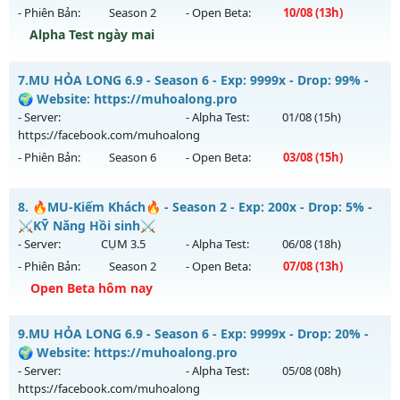
- Phiên Bản:
Season 2
- Open Beta:
10/08
(13h)
Exp: 9999x - Drop: 90%
Alpha Test ngày mai
Kiểu reset: Reset In Game
Thể loại: Mu Bán Đồ Full Trong Shop
Season 2 Tuổi Thơ - Drop Ngọc Cao Train Wc tại K4
7.
MU HỎA LONG 6.9 - Season 6 - Exp: 9999x - Drop: 99% -
Antihack: Phoenix 2026
Mu mới ra tháng 08 2026 - Mở máy chủ
Season 2.0
vào 13h
🌍 Website: https://muhoalong.pro
ngày 10/08/2626
- Server:
- Alpha Test:
01/08
(15h)
https://facebook.com/muhoalong
Exp: 200x - Drop: 20%
- Phiên Bản:
Season 6
- Open Beta:
03/08
(15h)
Kiểu reset: Reset In Game
Thể loại: Mu Bán Đồ Full Trong Shop
MU HỎA LONG 6.9 - 🌍 Website: https://muhoalong.pro
8.
🔥MU-Kiếm Khách🔥 - Season 2 - Exp: 200x - Drop: 5% -
Antihack: GameGuard
Mu mới ra tháng 08 2026 - Mở máy chủ
⚔️KỸ Năng Hồi sinh⚔️
https://facebook.com/muhoalong
vào 15h ngày
- Server:
CỤM 3.5
- Alpha Test:
06/08
(18h)
03/08/2626
- Phiên Bản:
Season 2
- Open Beta:
07/08
(13h)
Exp: 9999x - Drop: 99%
Open Beta hôm nay
Kiểu reset: Non Reset
🔥MU-Kiếm Khách🔥 - ⚔️KỸ Năng Hồi sinh⚔️
9.
MU HỎA LONG 6.9 - Season 6 - Exp: 9999x - Drop: 20% -
Thể loại: Mu Nguyên bản Webzen
Mu mới ra tháng 08 2026 - Mở máy chủ
CỤM 3.5
vào 13h
🌍 Website: https://muhoalong.pro
Antihack: XShield
ngày 07/08/2626
- Server:
- Alpha Test:
05/08
(08h)
https://facebook.com/muhoalong
Exp: 200x - Drop: 5%