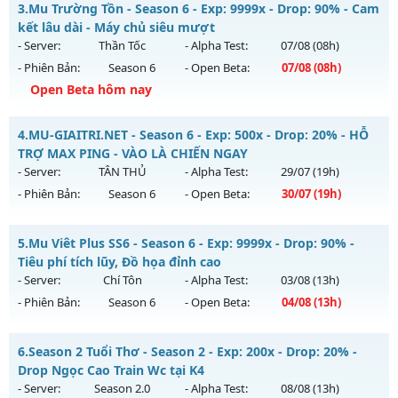
Kiểu reset: Non Reset
3.
Mu Trường Tồn - Season 6 - Exp: 9999x - Drop: 90% - Cam
Mu mới ra tháng 08 2026 - Mở máy chủ
Giải Trí
vào 13h
kết lâu dài - Máy chủ siêu mượt
Thể loại: Mu Nguyên bản Webzen
ngày 03/08/2626
- Server:
Thần Tốc
- Alpha Test:
07/08
(08h)
Antihack: XShield
- Phiên Bản:
Season 6
- Open Beta:
07/08
(08h)
Exp: 9999x - Drop: 90%
Open Beta hôm nay
Kiểu reset: Reset In Game
Thể loại: Mu Bán Đồ Full Trong Shop
Mu Trường Tồn - Cam kết lâu dài - Máy chủ siêu mượt
4.
MU-GIAITRI.NET - Season 6 - Exp: 500x - Drop: 20% - HỖ
Antihack: Anti Phoenix
Mu mới ra tháng 08 2026 - Mở máy chủ
Thần Tốc
vào 08h
TRỢ MAX PING - VÀO LÀ CHIẾN NGAY
ngày 07/08/2626
- Server:
TÂN THỦ
- Alpha Test:
29/07
(19h)
- Phiên Bản:
Season 6
- Open Beta:
30/07
(19h)
Exp: 9999x - Drop: 90%
Kiểu reset: Reset In Game
MU-GIAITRI.NET - HỖ TRỢ MAX PING - VÀO LÀ CHIẾN NGAY
5.
Mu Viêt Plus SS6 - Season 6 - Exp: 9999x - Drop: 90% -
Thể loại: Mu Nguyên bản Webzen
Mu mới ra tháng 07 2026 - Mở máy chủ
TÂN THỦ
vào 19h
Tiêu phí tích lũy, Đồ họa đỉnh cao
Antihack: ICMPROTECT ✅ 🔴 ✨ ⚡️
ngày 30/07/2626
- Server:
Chí Tôn
- Alpha Test:
03/08
(13h)
- Phiên Bản:
Season 6
- Open Beta:
04/08
(13h)
Exp: 500x - Drop: 20%
Kiểu reset: Reset In Game
Mu Viêt Plus SS6 - Tiêu phí tích lũy, Đồ họa đỉnh cao
6.
Season 2 Tuổi Thơ - Season 2 - Exp: 200x - Drop: 20% -
Thể loại: Mu Nguyên bản Webzen
Mu mới ra tháng 08 2026 - Mở máy chủ
Chí Tôn
vào 13h
Drop Ngọc Cao Train Wc tại K4
Antihack: FPS 60 - CHỐNG HACK 100%
ngày 04/08/2626
- Server:
Season 2.0
- Alpha Test:
08/08
(13h)