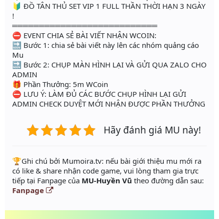
🔰 ĐỒ TÂN THỦ SET VIP 1 FULL THẦN THỜI HẠN 3 NGÀY
!
═══════════════════════════
⛔️ EVENT CHIA SẺ BÀI VIẾT NHẬN WCOIN:
🔜 Bước 1: chia sẻ bài viết này lên các nhóm quảng cáo
Mu
🔜 Bước 2: CHỤP MÀN HÌNH LẠI VÀ GỬI QUA ZALO CHO
ADMIN
🎁 Phần Thưởng: 5m WCoin
⛔ LƯU Ý: LÀM ĐỦ CÁC BƯỚC CHỤP HÌNH LẠI GỬI
ADMIN CHECK DUYỆT MỚI NHẬN ĐƯỢC PHẦN THƯỞNG
Hãy đánh giá MU này!
️🏆Ghi chú bởi Mumoira.tv: nếu bài giới thiệu mu mới ra
có like & share nhận code game, vui lòng tham gia trực
tiếp tại Fanpage của
MU-Huyền Vũ
theo đường dẫn sau:
Fanpage