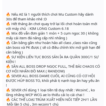
🔥 Nếu AE là 1 người thích chơi Mu Custom hãy dành
30s để tham khảo nhé :D
🔥 Hết tháng ăn chơi quay trở lại lối chơi hoàn toàn mới
với máy chủ : KIM LONG Custom 6.18
🔥 Mix đồ vẫn đơn giản 1 món + 5 cụm ngọc 30 ( không
mấy cái item đá nâng cấp nhì nhằng )
🔥 Cân bằng gần như hoàn hảo all class ,class nào cũng
săn boss và PK được ( sẽ có điều chỉnh khi mở giới hạn để
cân bằng )
🔥 SỰ KIỆN LIÊN TỤC BOSS SĂN ỈA RA QUẦN 300C/1 SỰ
KIỆN !
🔥 SĂN ALL BOSS DROP NGỌC FULL, THẺ BÀI CHAOS CÓ
CƠ HỘI NHẬN ĐỒ MAX ( RANDOM)
🔥 SEVER ALL BOSS DAME CUỐI, AI CŨNG CÓ CƠ HỘI
ĐƯỢC HÚP BOSS TO, khỏi phải tị nạnh top ăn hay yếu ăn
!
🔥 SEVER chỉ dùng 1 loại tiền tệ duy nhất : WcoinC , ko
lằng nhằng WCP WCG ae lo thiếu cái lọ cái chai !
🔥 CÁC THỂ LOẠI TRÙM XUẤT HIỆN NỐI TIẾP 2H/1 LẦN
Mỗi lần 5 chú , 3m wcoin/1 chú