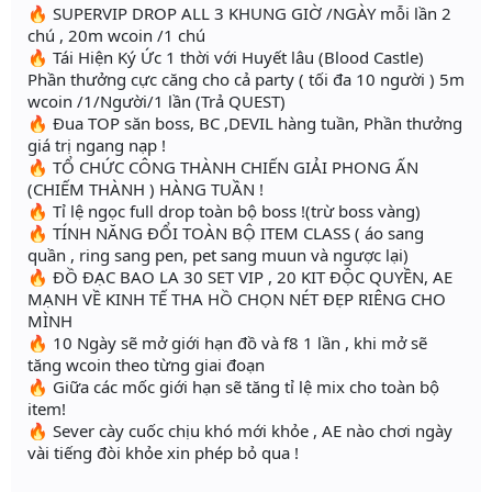
🔥 SUPERVIP DROP ALL 3 KHUNG GIỜ /NGÀY mỗi lần 2
chú , 20m wcoin /1 chú
🔥 Tái Hiện Ký Ức 1 thời với Huyết lâu (Blood Castle)
Phần thưởng cực căng cho cả party ( tối đa 10 người ) 5m
wcoin /1/Người/1 lần (Trả QUEST)
🔥 Đua TOP săn boss, BC ,DEVIL hàng tuần, Phần thưởng
giá trị ngang nạp !
🔥 TỔ CHỨC CÔNG THÀNH CHIẾN GIẢI PHONG ẤN
(CHIẾM THÀNH ) HÀNG TUẦN !
🔥 Tỉ lệ ngọc full drop toàn bộ boss !(trừ boss vàng)
🔥 TÍNH NĂNG ĐỔI TOÀN BỘ ITEM CLASS ( áo sang
quần , ring sang pen, pet sang muun và ngược lại)
🔥 ĐỒ ĐẠC BAO LA 30 SET VIP , 20 KIT ĐỘC QUYỀN, AE
MẠNH VỀ KINH TẾ THA HỒ CHỌN NÉT ĐẸP RIÊNG CHO
MÌNH
🔥 10 Ngày sẽ mở giới hạn đồ và f8 1 lần , khi mở sẽ
tăng wcoin theo từng giai đoạn
🔥 Giữa các mốc giới hạn sẽ tăng tỉ lệ mix cho toàn bộ
item!
🔥 Sever cày cuốc chịu khó mới khỏe , AE nào chơi ngày
vài tiếng đòi khỏe xin phép bỏ qua !