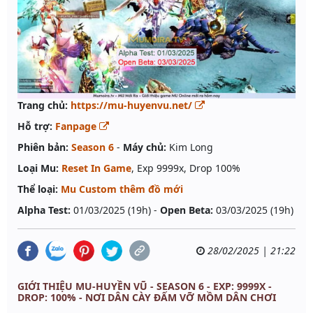
Trang chủ:
https://mu-huyenvu.net/
Hỗ trợ:
Fanpage
Phiên bản:
Season 6
-
Máy chủ:
Kim Long
Loại Mu:
Reset In Game
, Exp 9999x, Drop 100%
Thể loại:
Mu Custom thêm đồ mới
Alpha Test:
01/03/2025 (19h) -
Open Beta:
03/03/2025 (19h)
28/02/2025 | 21:22
GIỚI THIỆU MU-HUYỀN VŨ - SEASON 6 - EXP: 9999X -
DROP: 100% - NƠI DÂN CÀY ĐẤM VỠ MỒM DÂN CHƠI