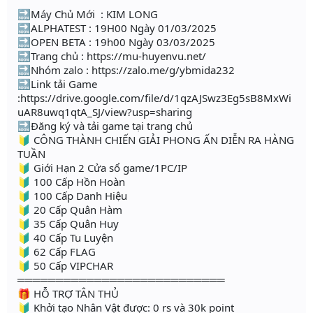
🔜Máy Chủ Mới : KIM LONG
🔜ALPHATEST : 19H00 Ngày 01/03/2025
🔜OPEN BETA : 19h00 Ngày 03/03/2025
🔜Trang chủ : https://mu-huyenvu.net/
🔜Nhóm zalo : https://zalo.me/g/ybmida232
🔜Link tải Game
:https://drive.google.com/file/d/1qzAJSwz3Eg5sB8MxWi
uAR8uwq1qtA_SJ/view?usp=sharing
🔜Đăng ký và tải game tại trang chủ
🔰 CÔNG THÀNH CHIẾN GIẢI PHONG ẤN DIỄN RA HÀNG
TUẦN
🔰 Giới Hạn 2 Cửa sổ game/1PC/IP
🔰 100 Cấp Hồn Hoàn
🔰 100 Cấp Danh Hiệu
🔰 20 Cấp Quân Hàm
🔰 35 Cấp Quân Huy
🔰 40 Cấp Tu Luyện
🔰 62 Cấp FLAG
🔰 50 Cấp VIPCHAR
═══════════════════════════
🎁 HỖ TRỢ TÂN THỦ
🔰 Khởi tạo Nhân Vật được: 0 rs và 30k point