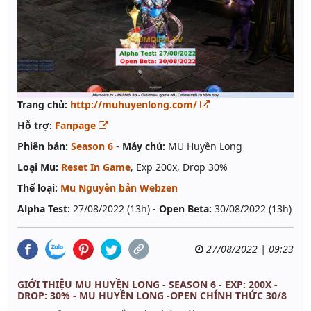
Trang chủ:
http://muhuyenlong.com/
Hỗ trợ:
Fanpage
Phiên bản:
Season 6
-
Máy chủ:
MU Huyền Long
Loại Mu:
Reset In Game
, Exp 200x, Drop 30%
Thể loại:
Mu Nguyên bản Webzen
Alpha Test:
27/08/2022 (13h) -
Open Beta:
30/08/2022 (13h)
27/08/2022 | 09:23
GIỚI THIỆU MU HUYỀN LONG - SEASON 6 - EXP: 200X -
DROP: 30% - MU HUYỀN LONG -OPEN CHÍNH THỨC 30/8