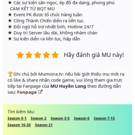
★ Các sự kiện săn ngọc, ép đồ đa dạng, phong phú
CAM KẾT TỪ BQT MU
★ Event PK được tổ chức hàng tuần
★ Công Thành Chiến diễn ra liên tục.
★ Đội ngũ hỗ trợ nhiệt tình, Hotline 24/7
★ Duy trì Server lâu dài, không nhàm chán
★ Sự kiện diễn ra liên tục, hấp dẫn
Hãy đánh giá MU này!
️🏆Ghi chú bởi Mumoira.tv: nếu bài giới thiệu mu mới ra
có like & share nhận code game, vui lòng tham gia trực
tiếp tại Fanpage của
MU Huyền Long
theo đường dẫn
sau:
Fanpage
Tìm kiếm Mu:
Season 0-1
Season 2
Season 3-5
Season 6
Season 7-15
Season 16-20
Season 21