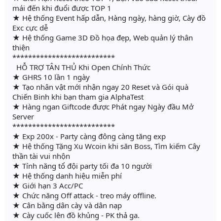
mái đến khi đuổi được TOP 1
★ Hệ thống Event hấp dẫn, Hàng ngày, hàng giờ, Cày đồ
Exc cực dễ
★ Hệ thống Game 3D Đồ họa đẹp, Web quản lý thân
thiện
**************************
HỖ TRỢ TÂN THỦ Khi Open Chính Thức
★ GHRS 10 lần 1 ngày
★ Tạo nhân vật mới nhận ngay 20 Reset và Gói quà
Chiến Binh khi bạn tham gia AlphaTest
★ Hàng ngan Giftcode được Phát ngay Ngày đầu Mở
Server
**************************
★ Exp 200x - Party càng đông càng tăng exp
★ Hệ thống Tặng Xu Wcoin khi săn Boss, Tìm kiếm Cây
thần tài vui nhộn
★ Tính năng tổ đội party tối đa 10 người
★ Hệ thống danh hiệu miễn phí
★ Giới hạn 3 Acc/PC
★ Chức năng Off attack - treo máy offline.
★ Cân bằng dân cày và dân nạp
★ Cày cuốc lên đồ khủng - PK thả ga.