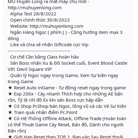
MU Huyền Long ra mắt máy chủ mới -
http://muhuyenlong.com
Alpha Test 28/8/2022
Open chính thức 30/8/2022
Website: http://muhuyenlong.com
Ngân Hàng Ngọc ( phím J ) - Cộng hưởng item max 3
dòng
Like và chia sẻ nhận Giftcode cực Vip
-----------------------------------------
Cơ chế Cân bằng Class hoàn hảo
Săn Boss nhận Xu & Đồ Socket cuối, Event Blood Castle
VIP, Devil Square VIP
Quản lý Ngọc ngay trong Game, Xem Sự kiện ngay
trong Game
★ Reset Auto inGame - Tự động reset ngay trong game
★ Exp 200x - Cày nhanh Thích hợp cho những AE bận
rộn, Tỷ lệ rớt đồ Ex khi săn Boss cực hấp dẫn
★ Có Shop PcShop bán Ngọc, lông vũ và các Vé Sự Kiện
★ Train quái nhận điểm Pc.Point
★ Có Hệ Thống Offline Attack, Offline Trade (Hoàn toàn
có thể Thoát Game Cày Reset, Bán đồ, Dành cho người
Bận rộn)
★ Giới Hạn Reset theo TOP 1, Bạn vào Sau Reset thoải