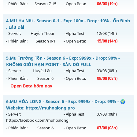
- Phiên Bản:
Season 7-15
- Open Beta:
06/08
(19h)
Exp: 500x - Drop: 20%
Kiểu reset: Reset In Game
Huyền Giới - Siêng Năng Làm Nên Tất Cả
4.
MU Hà Nội - Season 0-1 - Exp: 100x - Drop: 10% - Ổn Định
Thể loại: Mu Nguyên bản Webzen
Mu mới ra tháng 08 2026 - Mở máy chủ
Huyền Giới
vào 19h
, Lâu Dài
Antihack: PRO
ngày 06/08/2626
- Server:
Huyền Thoại
- Alpha Test:
12/08
(14h)
- Phiên Bản:
Season 0-1
- Open Beta:
15/08
(14h)
Exp: 9999x - Drop: 999%
Kiểu reset: Reset In Game
MU Hà Nội - Ổn Định , Lâu Dài
5.
Mu Trường Tồn - Season 6 - Exp: 9999x - Drop: 90% -
Thể loại: Mu Custom thêm đồ mới
Mu mới ra tháng 08 2026 - Mở máy chủ
Huyền Thoại
vào
KHÔNG GIỚI HẠN POINT - SĂN ĐỒ FULL
Antihack: Anti
14h ngày 15/08/2626
- Server:
Huyết Lâu
- Alpha Test:
09/08
(08h)
- Phiên Bản:
Season 6
- Open Beta:
09/08
(08h)
Exp: 100x - Drop: 10%
Open Beta hôm nay
Kiểu reset: Reset In Game
Thể loại: Mu Nguyên bản Webzen
Mu Trường Tồn - KHÔNG GIỚI HẠN POINT - SĂN ĐỒ FULL
6.
MU HỎA LONG - Season 6 - Exp: 9999x - Drop: 99% - 🌍
Antihack: ICM
Mu mới ra tháng 08 2026 - Mở máy chủ
Huyết Lâu
vào 08h
Website: https://muhoalong.pro
ngày 09/08/2626
- Server:
- Alpha Test:
07/08
(08h)
https://facebook.com/muhoalong
Exp: 9999x - Drop: 90%
- Phiên Bản:
Season 6
- Open Beta:
07/08
(08h)
Kiểu reset: Reset In Game