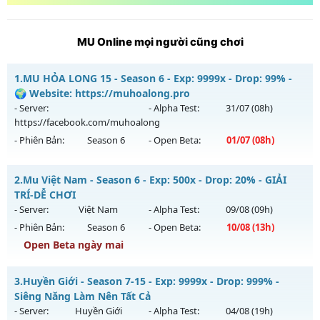
MU Online mọi người cũng chơi
1.
MU HỎA LONG 15 - Season 6 - Exp: 9999x - Drop: 99% -
🌍 Website: https://muhoalong.pro
- Server:
- Alpha Test:
31/07
(08h)
https://facebook.com/muhoalong
- Phiên Bản:
Season 6
- Open Beta:
01/07
(08h)
MU HỎA LONG 15 - 🌍 Website: https://muhoalong.pro
2.
Mu Việt Nam - Season 6 - Exp: 500x - Drop: 20% - GIẢI
Mu mới ra tháng 07 2026 - Mở máy chủ
TRÍ-DỄ CHƠI
https://facebook.com/muhoalong
vào 08h ngày
- Server:
Việt Nam
- Alpha Test:
09/08
(09h)
01/07/2626
- Phiên Bản:
Season 6
- Open Beta:
10/08
(13h)
Exp: 9999x - Drop: 99%
Open Beta ngày mai
Kiểu reset: Non Reset
Mu Việt Nam - GIẢI TRÍ-DỄ CHƠI
3.
Huyền Giới - Season 7-15 - Exp: 9999x - Drop: 999% -
Thể loại: Mu Nguyên bản Webzen
Mu mới ra tháng 08 2026 - Mở máy chủ
Việt Nam
vào 13h
Siêng Năng Làm Nên Tất Cả
Antihack: Xshiel
ngày 10/08/2626
- Server:
Huyền Giới
- Alpha Test:
04/08
(19h)