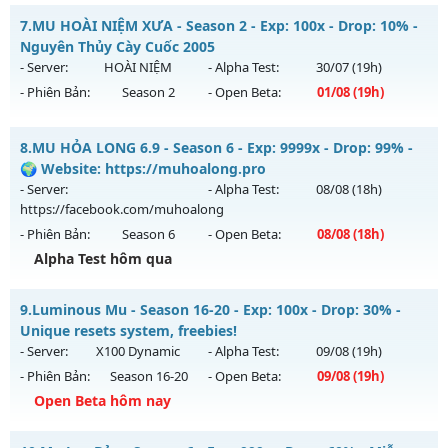
Thể loại: Mu Nguyên bản Webzen
MU HỎA LONG - 🌍 Website: https://muhoalong.pro
7.
MU HOÀI NIỆM XƯA - Season 2 - Exp: 100x - Drop: 10% -
Antihack: ICMPROTECT ✅ 🔴 ✨ ⚡️
Mu mới ra tháng 08 2026 - Mở máy chủ
Nguyên Thủy Cày Cuốc 2005
https://facebook.com/muhoalong
vào 08h ngày
- Server:
HOÀI NIỆM
- Alpha Test:
30/07
(19h)
07/08/2626
- Phiên Bản:
Season 2
- Open Beta:
01/08
(19h)
Exp: 9999x - Drop: 99%
MU HOÀI NIỆM XƯA - Nguyên Thủy Cày Cuốc 2005
Kiểu reset: Non Reset
8.
MU HỎA LONG 6.9 - Season 6 - Exp: 9999x - Drop: 99% -
Mu mới ra tháng 08 2026 - Mở máy chủ
HOÀI NIỆM
vào 19h
🌍 Website: https://muhoalong.pro
Thể loại: Mu Nguyên bản Webzen
ngày 01/08/2626
- Server:
- Alpha Test:
08/08
(18h)
Antihack: XShield
https://facebook.com/muhoalong
Exp: 100x - Drop: 10%
- Phiên Bản:
Season 6
- Open Beta:
08/08
(18h)
Kiểu reset: Reset In Game
Alpha Test hôm qua
Thể loại: Mu Nguyên bản Webzen
MU HỎA LONG 6.9 - 🌍 Website: https://muhoalong.pro
Antihack: Phiên bản mới nhất
9.
Luminous Mu - Season 16-20 - Exp: 100x - Drop: 30% -
Mu mới ra tháng 08 2026 - Mở máy chủ
Unique resets system, freebies!
https://facebook.com/muhoalong
vào 18h ngày
- Server:
X100 Dynamic
- Alpha Test:
09/08
(19h)
08/08/2626
- Phiên Bản:
Season 16-20
- Open Beta:
09/08
(19h)
Exp: 9999x - Drop: 99%
Open Beta hôm nay
Kiểu reset: Non Reset
Luminous Mu - Unique resets system, freebies!