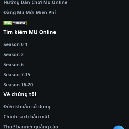
Hướng Dẫn Chơi Mu Online
socolive
|
xoso66
|
DABET
|
xem bóng đá
Đăng Mu Mới Miễn Phí
cakhiatv
|
kèo nhà
cái
|
qh88
|
Ok9
|
nhatvip
|
socolive
|
Ku
88
|
tài xỉu
Tìm kiếm MU Online
online
|
sunwin
|
hitclub
|
b52club
|
iwin
cái uy tín
|
kèo nhà
Season 0-1
cái
|
nowgoal
|
1gom
|
net88
|
max88
|
Season 2
đĩa
|
bắn cá đổi
thưởng
Season 6
|
https://bongdalu.ceo
|
trang chủ
fly88
|
new88
|
https://keonhacai.claims/
|
ht
Season 7-15
bóng đá
|
NEW88
|
socolive
Season 16-20
tv
|
hitclub
|
ok9
|
Hitclub
|
Vic88
|
Red8
win
|
Xoilac
|
open 88
|
open 88
|
sun
Về chúng tôi
win
|
hit club
|
Kingfun
|
game bài đổi
Điều khoản sử dụng
thưởng
|
rik vip
|
game bắn cá đổi
thưởng
|
giai ma keo nha
Chính sách bảo mật
cai
|
8xbet
|
MB66
|
ty le ca
Thuê banner quảng cáo