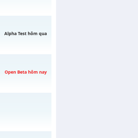
/muhoalong
vào 11h
Alpha Test hôm qua
13h ngày 12/08/2626
Open Beta hôm nay
y 09/08/2626