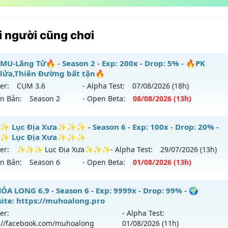
 người cũng chơi
MU-Lãng Tử🔥 - Season 2 - Exp: 200x - Drop: 5% - 🔥PK
lửa,Thiên Đường bất tận🔥
er:
CỤM 3.6
- Alpha Test:
07/08
/2026
(18h)
ên Bản:
Season 2
- Open Beta:
08/08
/2026
(13h)
🔥MU-Lãng Tử🔥 - 🔥PK máu lửa,Thiên Đường bất tận🔥
Lục Địa Xưa✨✨✨ - Season 6 - Exp: 100x - Drop: 20% -
 Lục Địa Xưa✨✨✨
 mới ra tháng 08 2026 - Mở máy chủ
CỤM 3.6
vào 13h ngày
er:
✨✨✨ Lục Địa Xưa✨✨✨
- Alpha Test:
29/07
/2026
(13h)
ên Bản:
Season 6
- Open Beta:
01/08
/2026
(13h)
p: 200x - Drop: 5%
ểu reset: Reset In Game
✨ Lục Địa Xưa✨✨✨ - ✨✨✨ Lục Địa Xưa✨✨✨
ỎA LONG 6.9 - Season 6 - Exp: 9999x - Drop: 99% - 🌍
hể loại: Mu Nguyên bản Webzen
ite: https://muhoalong.pro
mới ra tháng 08 2026 - Mở máy chủ
✨✨✨ Lục Địa Xư
er:
- Alpha Test:
tihack: Sharkguard
08/2626
://facebook.com/muhoalong
01/08
/2026
(11h)