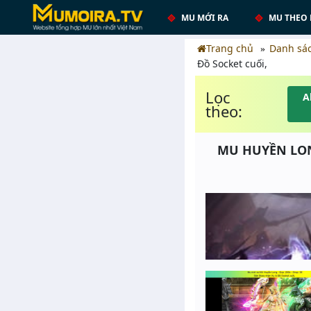
MU MỚI RA
MU THEO 
Trang chủ
Danh sá
Đồ Socket cuối,
Lọc
A
theo:
MU HUYỀN LONG