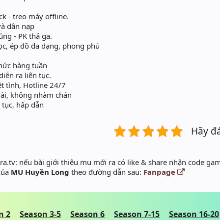
ck - treo máy offline.
à dân nạp
hủng - PK thả ga.
gọc, ép đồ đa dạng, phong phú
ức hàng tuần
̂̃n ra liên tục.
ệt tình, Hotline 24/7
dài, không nhàm chán
n tục, hấp dẫn
Hãy đ
a.tv: nếu bài giới thiệu mu mới ra có like & share nhận code gam
 của
MU Huyền Long
theo đường dẫn sau:
Fanpage
n 2
Season 3-5
Season 6
Season 7-15
Season 16-20