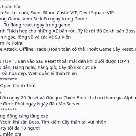
-----------
s hoàn hảo
 Socket cuối, Event Blood Castle VIP, Devil Square VIP
rong Game, Xem Sự kiện ngay trong Game
 Tự động reset ngay trong game
 Thích hợp cho những AE bận rộn, Tỷ lệ rớt đồ Ex khi săn Bos
 Ngọc, lông vũ và các Vé Sự Kiện
ểm Pc.Point
 Attack, Offline Trade (Hoàn toàn có thể Thoát Game Cày Reset,
o TOP 1, Bạn vào Sau Reset thoải mái đến khi đuổi được TOP 1
 dẫn, Hàng ngày, hàng giờ, Cày đồ Exc cực dễ
Đồ họa đẹp, Web quản lý thân thiện
********
 Open Chính Thức
y
hận ngay 20 Reset và Gói quà Chiến Binh khi bạn tham gia Alpha
e được Phát ngay Ngày đầu Mở Server
********
ng đông càng tăng exp
coin khi săn Boss, Tìm kiếm Cây thần tài vui nhộn
rty tối đa 10 người
̣̂u miễn phí