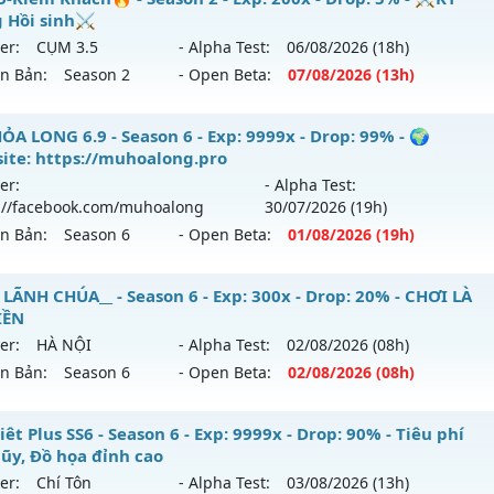
hể loại: Mu Nguyên bản Webzen
 Hồi sinh⚔️
 mới ra tháng 08 2026 - Mở máy chủ
Huyền Giới
vào 19h n
er:
CỤM 3.5
- Alpha Test:
06/08
/2026
(18h)
tihack: sharkguard
ên Bản:
Season 2
- Open Beta:
07/08
/2026
(13h)
p: 9999x - Drop: 999%
ểu reset: Reset In Game
MU-Kiếm Khách🔥 - ⚔️KỸ Năng Hồi sinh⚔️
ỎA LONG 6.9 - Season 6 - Exp: 9999x - Drop: 99% - 🌍
ể loại: Mu Custom thêm đồ mới
ite: https://muhoalong.pro
 mới ra tháng 08 2026 - Mở máy chủ
CỤM 3.5
vào 13h ngày
er:
- Alpha Test:
tihack: Anti
://facebook.com/muhoalong
30/07
/2026
(19h)
p: 200x - Drop: 5%
ên Bản:
Season 6
- Open Beta:
01/08
/2026
(19h)
ểu reset: Reset In Game
hể loại: Mu Nguyên bản Webzen
ỎA LONG 6.9 - 🌍 Website: https://muhoalong.pro
 LÃNH CHÚA__ - Season 6 - Exp: 300x - Drop: 20% - CHƠI LÀ
IỀN
tihack: Sharkguard
ới ra tháng 08 2026 - Mở máy chủ
https://facebook.com
er:
HÀ NỘI
- Alpha Test:
02/08
/2026
(08h)
 01/08/2626
ên Bản:
Season 6
- Open Beta:
02/08
/2026
(08h)
9999x - Drop: 99%
_MU LÃNH CHÚA__ - CHƠI LÀ NGHIỀN
êt Plus SS6 - Season 6 - Exp: 9999x - Drop: 90% - Tiêu phí
reset: Non Reset
lũy, Đồ họa đỉnh cao
 mới ra tháng 08 2026 - Mở máy chủ
HÀ NỘI
vào 08h ngày
loại: Mu Nguyên bản Webzen
er:
Chí Tôn
- Alpha Test:
03/08
/2026
(13h)