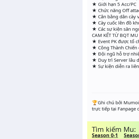
★ Giới hạn 5 Acc/PC
★ Chức năng Off atta
★ Cân bằng dân cày v
★ Cày cuốc lên đồ k
★ Các sự kiện săn n
CAM KẾT TỪ BQT MU
★ Event PK được tổ ch
★ Công Thành Chiến die
★ Đội ngũ hỗ trợ nhi
★ Duy trì Server lâu 
★ Sự kiện diễn ra liê
️🏆Ghi chú bởi Mumoir
trực tiếp tại Fanpage
Tìm kiếm Mu:
Season 0-1
Seaso