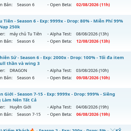
ên Bản:
Season 6
- Open Beta:
02/08
/2026
(11h)
: 100x - Drop: 20%
u reset: Reset In Game
ỎA LONG 6.9 - 🌍 Website: https://muhoalong.pro
 Tiên - Season 6 - Exp: 9999x - Drop: 80% - Miễn Phí 99%
 loại: Mu Nguyên bản Webzen
Nạp 250k
ới ra tháng 08 2026 - Mở máy chủ
https://facebook.com
er:
máy chủ Tu Tiên
- Alpha Test:
08/08
/2026
(13h)
ihack: XTEAM
 02/08/2626
ên Bản:
Season 6
- Open Beta:
12/08
/2026
(13h)
9999x - Drop: 99%
 Tu Tiên - Miễn Phí 99% Mốc Nạp 250k
iên Sứ - Season 6 - Exp: 2000x - Drop: 100% - Tối đa item
reset: Non Reset
full thần và wing 3
 mới ra tháng 08 2026 - Mở máy chủ
máy chủ Tu Tiên
vào 
loại: Mu Nguyên bản Webzen
er:
DRAGON
- Alpha Test:
03/08
/2026
(10h)
ên Bản:
Season 6
- Open Beta:
09/08
/2026
(10h)
p: 9999x - Drop: 80%
ack: XShield
ểu reset: Reset In Game
 Thiên Sứ - Tối đa item 380 full thần và wing 3
 Giới - Season 7-15 - Exp: 9999x - Drop: 999% - Siêng
ể loại: Mu Bán Đồ Full Trong Shop
 Làm Nên Tất Cả
 mới ra tháng 08 2026 - Mở máy chủ
DRAGON
vào 10h ngà
er:
Huyền Giới
- Alpha Test:
04/08
/2026
(19h)
tihack: Shark
ên Bản:
Season 7-15
- Open Beta:
06/08
/2026
(19h)
p: 2000x - Drop: 100%
ểu reset: Reset In Game
yền Giới - Siêng Năng Làm Nên Tất Cả
-Kiếm Khách🔥 - Season 2 - Exp: 200x - Drop: 5% - ⚔️KỸ