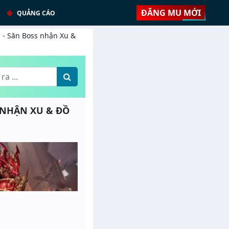
ĐĂNG MU MỚI
QUẢNG CÁO
% - Săn Boss nhận Xu &
S NHẬN XU & ĐỒ