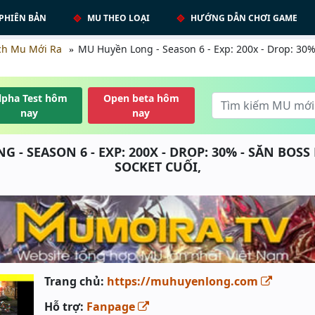
PHIÊN BẢN
MU THEO LOẠI
HƯỚNG DẪN CHƠI GAME
ch Mu Mới Ra
MU Huyền Long - Season 6 - Exp: 200x - Drop: 30
lpha Test hôm
Open beta hôm
nay
nay
 - SEASON 6 - EXP: 200X - DROP: 30% - SĂN BOS
SOCKET CUỐI,
Trang chủ:
https://muhuyenlong.com
Hỗ trợ:
Fanpage