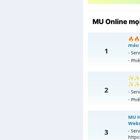
MU Online mọi
🔥🔥
máu 
1
- Serv
- Phi

✨✨✨ 
✨✨✨
2
Mu
- Serv
- Phi
Ex
Ki
✨✨
MU H
T
Webs
Mu 
3
- Serv
An
01/
https