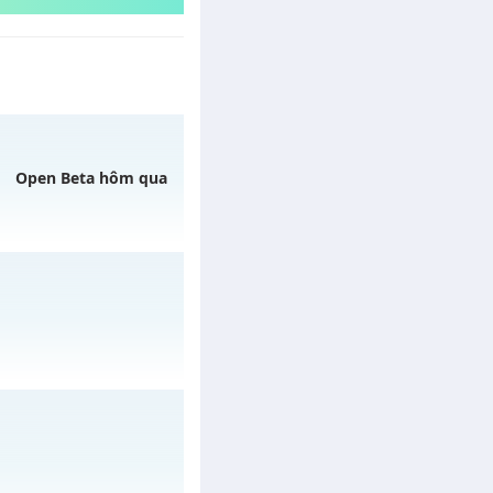
Open Beta hôm qua
 08/08/2626
a✨✨✨
vào 13h ngày