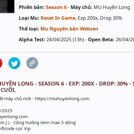
Phiên bản:
Season 6
-
Máy chủ:
MU Huyền Long
Loại Mu:
Reset In Game
, Exp 200x, Drop 30%
Thể loại:
Mu Nguyên bản Webzen
Alpha Test:
24/04/2025 (13h) -
Open Beta:
26/04/2
UYỀN LONG - SEASON 6 - EXP: 200X - DROP: 30% 
 CUỐI,
t máy chủ mới - https://muhuyenlong.com
4/2025
huyenlong.com
m J ) - Cộng hưởng item max 3 dòng
iftcode cực Vip