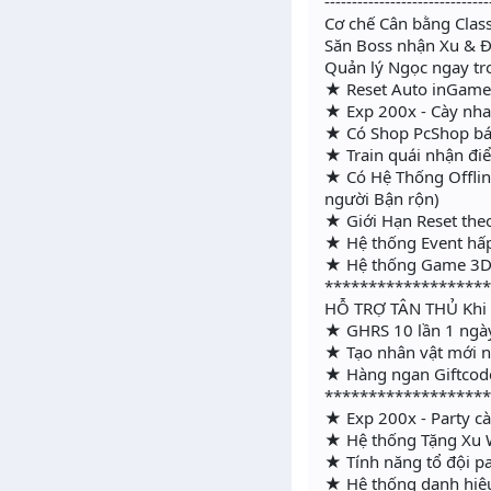
------------------------------
Cơ chế Cân bằng Clas
Săn Boss nhận Xu & Đồ
Quản lý Ngọc ngay t
★ Reset Auto inGame -
★ Exp 200x - Cày nhanh
★ Có Shop PcShop bán
★ Train quái nhận đi
★ Có Hệ Thống Offline
người Bận rộn)
★ Giới Hạn Reset the
★ Hệ thống Event hấp
★ Hệ thống Game 3D 
******************
HỖ TRỢ TÂN THỦ Khi
★ GHRS 10 lần 1 ngà
★ Tạo nhân vật mới n
★ Hàng ngan Giftcod
******************
★ Exp 200x - Party cà
★ Hệ thống Tặng Xu W
★ Tính năng tổ đội pa
★ Hệ thống danh hie