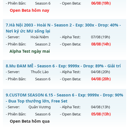
- Phiên Bản:
Season 6
- Open Beta:
06/08
(19h)
Kiểu reset: Reset In Game
Open Beta hôm nay
Thể loại: Mu Nguyên bản Webzen
📌Mu Long Kiếm 19:00 - Boss liên tục, event cả ngày, vào là
Antihack: GameGuard
7.
Hà Nội 2003 - Hoài N - Season 2 - Exp: 300x - Drop: 40% -
mê , Open 19:00 hôm nay
Nơi ký ức MU sống lại
Mu mới ra tháng 08 2026 - Mở máy chủ
Long Kiếm
vào 19h
- Server:
Hoài Niệm
- Alpha Test:
07/08
(19h)
ngày 06/08/2626
- Phiên Bản:
Season 2
- Open Beta:
08/08
(14h)
Exp: 500x - Drop: 25%
Alpha Test ngày mai
Kiểu reset: Reset In Game
Hà Nội 2003 - Hoài N - Nơi ký ức MU sống lại
8.
Mu ĐAM MÊ - Season 6 - Exp: 9999x - Drop: 89% - Giải trí
Thể loại: Mu Nguyên bản Webzen
Mu mới ra tháng 08 2026 - Mở máy chủ
Hoài Niệm
vào 14h
- Server:
Thuốc Lào
- Alpha Test:
04/08
(20h)
Antihack: VIP SHIELD
ngày 08/08/2626
- Phiên Bản:
Season 6
- Open Beta:
04/08
(20h)
Exp: 300x - Drop: 40%
Mu ĐAM MÊ - Giải trí
Kiểu reset: Reset In Game
9.
CUSTOM SEASON 6.15 - Season 6 - Exp: 9999x - Drop: 90%
Mu mới ra tháng 08 2026 - Mở máy chủ
Thuốc Lào
vào 20h
- Đua Top thưởng lớn, Free Set
Thể loại: Mu Custom thêm đồ mới
ngày 04/08/2626
- Server:
Quân Vương
- Alpha Test:
04/08
(13h)
Antihack: UKG
- Phiên Bản:
Season 6
- Open Beta:
05/08
(13h)
Exp: 9999x - Drop: 89%
Open Beta hôm qua
Kiểu reset: Reset In Game