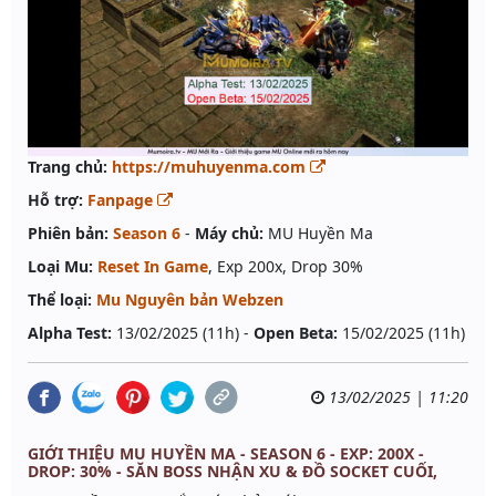
Trang chủ:
https://muhuyenma.com
Hỗ trợ:
Fanpage
Phiên bản:
Season 6
-
Máy chủ:
MU Huyền Ma
Loại Mu:
Reset In Game
, Exp 200x, Drop 30%
Thể loại:
Mu Nguyên bản Webzen
Alpha Test:
13/02/2025 (11h) -
Open Beta:
15/02/2025 (11h)
13/02/2025 | 11:20
GIỚI THIỆU MU HUYỀN MA - SEASON 6 - EXP: 200X -
DROP: 30% - SĂN BOSS NHẬN XU & ĐỒ SOCKET CUỐI,