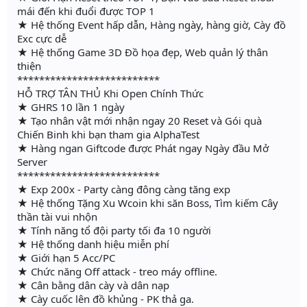
mái đến khi đuổi được TOP 1
★ Hệ thống Event hấp dẫn, Hàng ngày, hàng giờ, Cày đồ
Exc cực dễ
★ Hệ thống Game 3D Đồ họa đẹp, Web quản lý thân
thiện
**************************
HỖ TRỢ TÂN THỦ Khi Open Chính Thức
★ GHRS 10 lần 1 ngày
★ Tạo nhân vật mới nhận ngay 20 Reset và Gói quà
Chiến Binh khi bạn tham gia AlphaTest
★ Hàng ngan Giftcode được Phát ngay Ngày đầu Mở
Server
**************************
★ Exp 200x - Party càng đông càng tăng exp
★ Hệ thống Tặng Xu Wcoin khi săn Boss, Tìm kiếm Cây
thần tài vui nhộn
★ Tính năng tổ đội party tối đa 10 người
★ Hệ thống danh hiệu miễn phí
★ Giới hạn 5 Acc/PC
★ Chức năng Off attack - treo máy offline.
★ Cân bằng dân cày và dân nạp
★ Cày cuốc lên đồ khủng - PK thả ga.