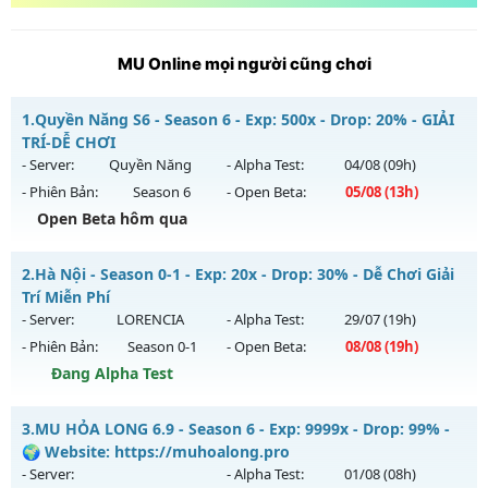
MU Online mọi người cũng chơi
1.
Quyền Năng S6 - Season 6 - Exp: 500x - Drop: 20% - GIẢI
TRÍ-DỄ CHƠI
- Server:
Quyền Năng
- Alpha Test:
04/08
(09h)
- Phiên Bản:
Season 6
- Open Beta:
05/08
(13h)
Open Beta hôm qua
Quyền Năng S6 - GIẢI TRÍ-DỄ CHƠI
2.
Hà Nội - Season 0-1 - Exp: 20x - Drop: 30% - Dễ Chơi Giải
Mu mới ra tháng 08 2026 - Mở máy chủ
Quyền Năng
vào
Trí Miễn Phí
13h ngày 05/08/2626
- Server:
LORENCIA
- Alpha Test:
29/07
(19h)
- Phiên Bản:
Season 0-1
- Open Beta:
08/08
(19h)
Exp: 500x - Drop: 20%
Đang Alpha Test
Kiểu reset: Reset In Game
Thể loại: Mu Nguyên bản Webzen
Hà Nội - Dễ Chơi Giải Trí Miễn Phí
3.
MU HỎA LONG 6.9 - Season 6 - Exp: 9999x - Drop: 99% -
Antihack: PRO
Mu mới ra tháng 08 2026 - Mở máy chủ
LORENCIA
vào 19h
🌍 Website: https://muhoalong.pro
ngày 08/08/2626
- Server:
- Alpha Test:
01/08
(08h)