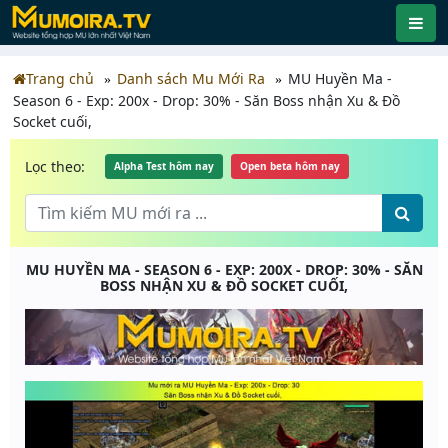
Trang chủ
Danh sách Mu Mới Ra
MU Huyền Ma -
Season 6 - Exp: 200x - Drop: 30% - Săn Boss nhận Xu & Đồ
Socket cuối,
Lọc theo:
Alpha Test hôm nay
Open beta hôm nay
MU HUYỀN MA - SEASON 6 - EXP: 200X - DROP: 30% - SĂN
BOSS NHẬN XU & ĐỒ SOCKET CUỐI,