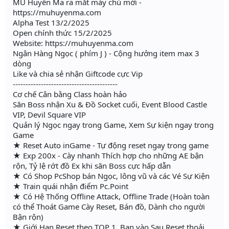
MU Huyền Ma ra mắt máy chủ mới -
https://muhuyenma.com
Alpha Test 13/2/2025
Open chính thức 15/2/2025
Website: https://muhuyenma.com
Ngân Hàng Ngọc ( phím J ) - Cộng hưởng item max 3
dòng
Like và chia sẻ nhận Giftcode cực Vip
-----------------------------------------
Cơ chế Cân bằng Class hoàn hảo
Săn Boss nhận Xu & Đồ Socket cuối, Event Blood Castle
VIP, Devil Square VIP
Quản lý Ngọc ngay trong Game, Xem Sự kiện ngay trong
Game
★ Reset Auto inGame - Tự động reset ngay trong game
★ Exp 200x - Cày nhanh Thích hợp cho những AE bận
rộn, Tỷ lệ rớt đồ Ex khi săn Boss cực hấp dẫn
★ Có Shop PcShop bán Ngọc, lông vũ và các Vé Sự Kiện
★ Train quái nhận điểm Pc.Point
★ Có Hệ Thống Offline Attack, Offline Trade (Hoàn toàn
có thể Thoát Game Cày Reset, Bán đồ, Dành cho người
Bận rộn)
★ Giới Hạn Reset theo TOP 1, Bạn vào Sau Reset thoải