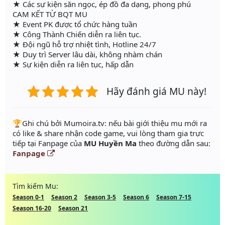
★ Các sự kiện săn ngọc, ép đồ đa dạng, phong phú
CAM KẾT TỪ BQT MU
★ Event PK được tổ chức hàng tuần
★ Công Thành Chiến diễn ra liên tục.
★ Đội ngũ hỗ trợ nhiệt tình, Hotline 24/7
★ Duy trì Server lâu dài, không nhàm chán
★ Sự kiện diễn ra liên tục, hấp dẫn
Hãy đánh giá MU này!
️🏆Ghi chú bởi Mumoira.tv: nếu bài giới thiệu mu mới ra
có like & share nhận code game, vui lòng tham gia trực
tiếp tại Fanpage của
MU Huyền Ma
theo đường dẫn sau:
Fanpage
Tìm kiếm Mu:
Season 0-1
Season 2
Season 3-5
Season 6
Season 7-15
Season 16-20
Season 21