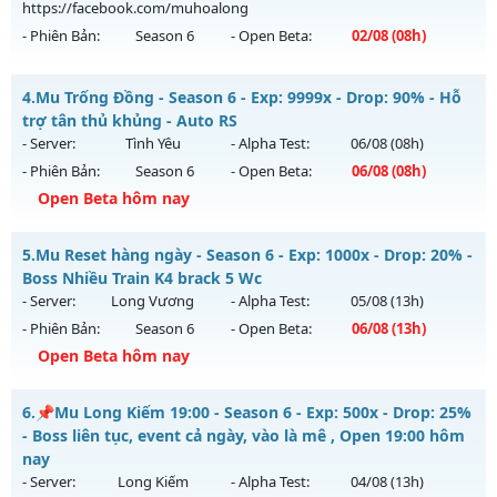
https://facebook.com/muhoalong
Exp: 20x - Drop: 30%
- Phiên Bản:
Season 6
- Open Beta:
02/08
(08h)
Kiểu reset: Reset In Game
Thể loại: Mu Nguyên bản Webzen
MU HỎA LONG 6.9 - 🌍 Website: https://muhoalong.pro
4.
Mu Trống Đồng - Season 6 - Exp: 9999x - Drop: 90% - Hỗ
Antihack: gold
Mu mới ra tháng 08 2026 - Mở máy chủ
trợ tân thủ khủng - Auto RS
https://facebook.com/muhoalong
vào 08h ngày
- Server:
Tình Yêu
- Alpha Test:
06/08
(08h)
02/08/2626
- Phiên Bản:
Season 6
- Open Beta:
06/08
(08h)
Exp: 9999x - Drop: 99%
Open Beta hôm nay
Kiểu reset: Non Reset
Mu Trống Đồng - Hỗ trợ tân thủ khủng - Auto RS
5.
Mu Reset hàng ngày - Season 6 - Exp: 1000x - Drop: 20% -
Thể loại: Mu Nguyên bản Webzen
Mu mới ra tháng 08 2026 - Mở máy chủ
Tình Yêu
vào 08h
Boss Nhiều Train K4 brack 5 Wc
Antihack: XShield
ngày 06/08/2626
- Server:
Long Vương
- Alpha Test:
05/08
(13h)
- Phiên Bản:
Season 6
- Open Beta:
06/08
(13h)
Exp: 9999x - Drop: 90%
Open Beta hôm nay
Kiểu reset: Reset In Game
Thể loại: Mu Nguyên bản Webzen
Mu Reset hàng ngày - Boss Nhiều Train K4 brack 5 Wc
6.
📌Mu Long Kiếm 19:00 - Season 6 - Exp: 500x - Drop: 25%
Antihack: ICMPROTECT ✅ 🔴 ✨ ⚡️
Mu mới ra tháng 08 2026 - Mở máy chủ
Long Vương
vào
- Boss liên tục, event cả ngày, vào là mê , Open 19:00 hôm
13h ngày 06/08/2626
nay
- Server:
Long Kiếm
- Alpha Test:
04/08
(13h)
Exp: 1000x - Drop: 20%