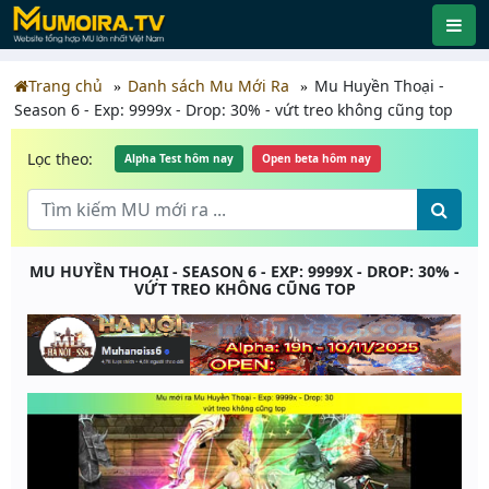
Trang chủ
Danh sách Mu Mới Ra
Mu Huyền Thoại -
Season 6 - Exp: 9999x - Drop: 30% - vứt treo không cũng top
Lọc theo:
Alpha Test hôm nay
Open beta hôm nay
MU HUYỀN THOẠI - SEASON 6 - EXP: 9999X - DROP: 30% -
VỨT TREO KHÔNG CŨNG TOP