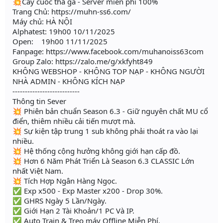
💥Cầy cuốc thả ga - Server miễn phí 100%
Trang Chủ: https://muhn-ss6.com/
Máy chủ: HÀ NỘI
Alphatest: 19h00 10/11/2025
Open: 19h00 11/11/2025
Fanpage: https://www.facebook.com/muhanoiss63com
Group Zalo: https://zalo.me/g/xkfyht849
KHÔNG WEBSHOP - KHÔNG TOP NẠP - KHÔNG NGƯỜI
NHÀ ADMIN - KHÔNG KÍCH NẠP
---------------------------
Thông tin Sever
💥 Phiên bản chuẩn Season 6.3 - Giữ nguyên chất MU cổ
điển, thiêm nhiều cải tiến mượt mà.
💥 Sự kiện tập trung 1 sub không phải thoát ra vào lại
nhiều.
💥 Hệ thống cộng hưởng không giới hạn cấp đồ.
💥 Hơn 6 Năm Phát Triển Là Season 6.3 CLASSIC Lớn
nhất Việt Nam.
💥 Tích Hợp Ngân Hàng Ngọc.
✅ Exp x500 - Exp Master x200 - Drop 30%.
✅ GHRS Ngày 5 Lần/Ngày.
✅ Giới Hạn 2 Tài Khoản/1 PC Và IP.
✅ Auto Train & Treo máy Offline Miễn Phí.