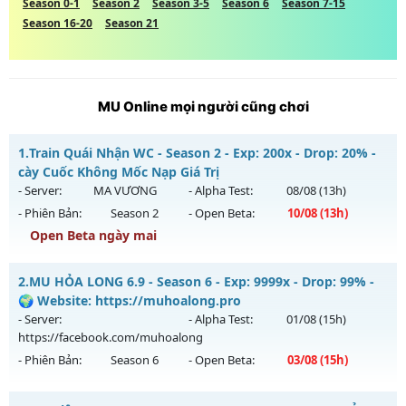
Season 0-1
Season 2
Season 3-5
Season 6
Season 7-15
Season 16-20
Season 21
MU Online mọi người cũng chơi
1.
Train Quái Nhận WC - Season 2 - Exp: 200x - Drop: 20% -
cày Cuốc Không Mốc Nạp Giá Trị
- Server:
MA VƯƠNG
- Alpha Test:
08/08
(13h)
- Phiên Bản:
Season 2
- Open Beta:
10/08
(13h)
Open Beta ngày mai
Train Quái Nhận WC - cày Cuốc Không Mốc Nạp Giá Trị
2.
MU HỎA LONG 6.9 - Season 6 - Exp: 9999x - Drop: 99% -
Mu mới ra tháng 08 2026 - Mở máy chủ
MA VƯƠNG
vào
🌍 Website: https://muhoalong.pro
13h ngày 10/08/2626
- Server:
- Alpha Test:
01/08
(15h)
https://facebook.com/muhoalong
Exp: 200x - Drop: 20%
- Phiên Bản:
Season 6
- Open Beta:
03/08
(15h)
Kiểu reset: Reset In Game
Thể loại: Mu Nguyên bản Webzen
MU HỎA LONG 6.9 - 🌍 Website: https://muhoalong.pro