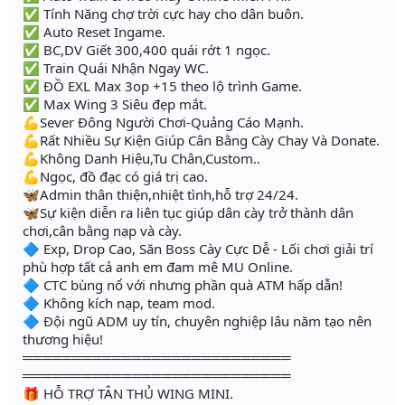
✅ Tính Năng chợ trời cực hay cho dân buôn.
✅ Auto Reset Ingame.
✅ BC,DV Giết 300,400 quái rớt 1 ngọc.
✅ Train Quái Nhận Ngay WC.
✅ ĐỒ EXL Max 3op +15 theo lộ trình Game.
✅ Max Wing 3 Siêu đẹp mắt.
💪Sever Đông Người Chơi-Quảng Cáo Mạnh.
💪Rất Nhiều Sự Kiện Giúp Cân Bằng Cày Chay Và Donate.
💪Không Danh Hiệu,Tu Chân,Custom..
💪Ngọc, đồ đạc có giá trị cao.
🦋Admin thân thiện,nhiệt tình,hỗ trợ 24/24.
🦋Sự kiện diễn ra liên tục giúp dân cày trở thành dân
chơi,cân bằng nạp và cày.
🔷 Exp, Drop Cao, Săn Boss Cày Cực Dễ - Lối chơi giải trí
phù hợp tất cả anh em đam mê MU Online.
🔷 CTC bùng nổ với nhưng phần quà ATM hấp dẫn!
🔷 Không kích nạp, team mod.
🔷 Đội ngũ ADM uy tín, chuyên nghiệp lâu năm tạo nên
thương hiệu!
═══════════════════════════
═══════════════════════════
🎁 HỖ TRỢ TÂN THỦ WING MINI.