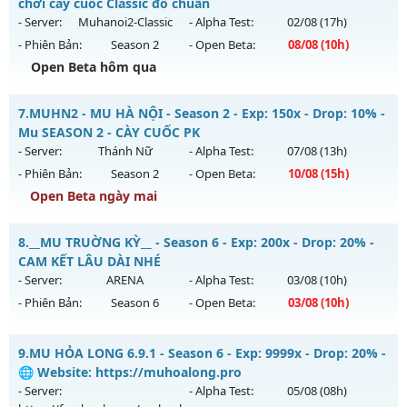
Antihack: Anti
Mu mới ra tháng 08 2026 - Mở máy chủ
Độc Quyền Sv2
vào
chơi cày cuốc Classic đồ chuẩn
13h ngày 08/08/2626
- Server:
Muhanoi2-Classic
- Alpha Test:
02/08
(17h)
- Phiên Bản:
Season 2
- Open Beta:
08/08
(10h)
Exp: 9999x - Drop: 90%
Open Beta hôm qua
Kiểu reset: Reset In Game
Thể loại: Mu Custom thêm đồ mới
Muhanoi2-Classic - Lối chơi cày cuốc Classic đồ chuẩn
7.
MUHN2 - MU HÀ NỘI - Season 2 - Exp: 150x - Drop: 10% -
Antihack: SharkGaurd
Mu mới ra tháng 08 2026 - Mở máy chủ
Muhanoi2-Classic
Mu SEASON 2 - CÀY CUỐC PK
vào 10h ngày 08/08/2626
- Server:
Thánh Nữ
- Alpha Test:
07/08
(13h)
- Phiên Bản:
Season 2
- Open Beta:
10/08
(15h)
Exp: 5x - Drop: 10%
Open Beta ngày mai
Kiểu reset: Reset In Game
Thể loại: Mu Nguyên bản Webzen
MUHN2 - MU HÀ NỘI - Mu SEASON 2 - CÀY CUỐC PK
8.
__MU TRUỜNG KỲ__ - Season 6 - Exp: 200x - Drop: 20% -
Antihack: Pro
Mu mới ra tháng 08 2026 - Mở máy chủ
Thánh Nữ
vào 15h
CAM KẾT LÂU DÀI NHÉ
ngày 10/08/2626
- Server:
ARENA
- Alpha Test:
03/08
(10h)
- Phiên Bản:
Season 6
- Open Beta:
03/08
(10h)
Exp: 150x - Drop: 10%
Kiểu reset: Reset In Game
__MU TRUỜNG KỲ__ - CAM KẾT LÂU DÀI NHÉ
9.
MU HỎA LONG 6.9.1 - Season 6 - Exp: 9999x - Drop: 20% -
Thể loại: Mu Nguyên bản Webzen
Mu mới ra tháng 08 2026 - Mở máy chủ
ARENA
vào 10h
🌐 Website: https://muhoalong.pro
Antihack: IGMU.DEV
ngày 03/08/2626
- Server:
- Alpha Test:
05/08
(08h)