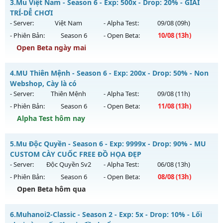
3.
Mu Việt Nam - Season 6 - Exp: 500x - Drop: 20% - GIẢI
Antihack: GameGuard
Mu mới ra tháng 08 2026 - Mở máy chủ
TRÍ-DỄ CHƠI
https://facebook.com/muhoalong
vào 15h ngày
- Server:
Việt Nam
- Alpha Test:
09/08
(09h)
03/08/2626
- Phiên Bản:
Season 6
- Open Beta:
10/08
(13h)
Exp: 9999x - Drop: 99%
Open Beta ngày mai
Kiểu reset: Non Reset
Mu Việt Nam - GIẢI TRÍ-DỄ CHƠI
4.
MU Thiên Mệnh - Season 6 - Exp: 200x - Drop: 50% - Non
Thể loại: Mu Nguyên bản Webzen
Mu mới ra tháng 08 2026 - Mở máy chủ
Việt Nam
vào 13h
Webshop, Cày là có
Antihack: XShield
ngày 10/08/2626
- Server:
Thiên Mệnh
- Alpha Test:
09/08
(11h)
- Phiên Bản:
Season 6
- Open Beta:
11/08
(13h)
Exp: 500x - Drop: 20%
Alpha Test hôm nay
Kiểu reset: Reset In Game
Thể loại: Mu Nguyên bản Webzen
MU Thiên Mệnh - Non Webshop, Cày là có
5.
Mu Độc Quyền - Season 6 - Exp: 9999x - Drop: 90% - MU
Antihack: PRO
Mu mới ra tháng 08 2026 - Mở máy chủ
Thiên Mệnh
vào
CUSTOM CÀY CUỐC FREE ĐỒ HỌA ĐẸP
13h ngày 11/08/2626
- Server:
Độc Quyền Sv2
- Alpha Test:
06/08
(13h)
- Phiên Bản:
Season 6
- Open Beta:
08/08
(13h)
Exp: 200x - Drop: 50%
Open Beta hôm qua
Kiểu reset: Reset In Game
Thể loại: Mu Custom thêm đồ mới
Mu Độc Quyền - MU CUSTOM CÀY CUỐC FREE ĐỒ HỌA ĐẸP
6.
Muhanoi2-Classic - Season 2 - Exp: 5x - Drop: 10% - Lối