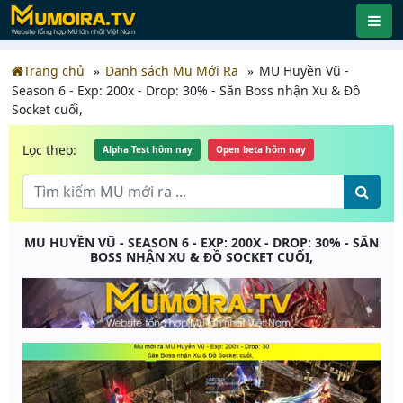
Trang chủ
Danh sách Mu Mới Ra
MU Huyền Vũ -
Season 6 - Exp: 200x - Drop: 30% - Săn Boss nhận Xu & Đồ
Socket cuối,
Lọc theo:
Alpha Test hôm nay
Open beta hôm nay
MU HUYỀN VŨ - SEASON 6 - EXP: 200X - DROP: 30% - SĂN
BOSS NHẬN XU & ĐỒ SOCKET CUỐI,