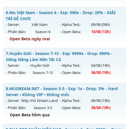
Exp: 9999x - Drop: 99%
Mu Lục Bảo - Miễn phí 99%
Kiểu reset: Non Reset
6.
Mu Việt Nam - Season 6 - Exp: 500x - Drop: 20% - GIẢI
Mu mới ra tháng 08 2026 - Mở máy chủ
Lục Bảo
vào 13h
TRÍ-DỄ CHƠI
Thể loại: Mu Nguyên bản Webzen
ngày 05/08/2626
- Server:
Việt Nam
- Alpha Test:
09/08
(09h)
Antihack: XShield
- Phiên Bản:
Season 6
- Open Beta:
10/08
(13h)
Exp: 999x - Drop: 60%
Open Beta ngày mai
Kiểu reset: Non Reset
Thể loại: Mu Custom thêm đồ mới
Mu Việt Nam - GIẢI TRÍ-DỄ CHƠI
7.
Huyền Giới - Season 7-15 - Exp: 9999x - Drop: 999% -
Antihack: SharkAnti
Mu mới ra tháng 08 2026 - Mở máy chủ
Việt Nam
vào 13h
Siêng Năng Làm Nên Tất Cả
ngày 10/08/2626
- Server:
Huyền Giới
- Alpha Test:
04/08
(19h)
- Phiên Bản:
Season 7-15
- Open Beta:
06/08
(19h)
Exp: 500x - Drop: 20%
Kiểu reset: Reset In Game
Huyền Giới - Siêng Năng Làm Nên Tất Cả
8.
MUDREAM.NET - Season 3-5 - Exp: 1x - Drop: 3% - Hard
Thể loại: Mu Nguyên bản Webzen
Mu mới ra tháng 08 2026 - Mở máy chủ
Huyền Giới
vào 19h
Server • Không VIP • Không mốc
Antihack: PRO
ngày 06/08/2626
- Server:
Máy chủ Dream Land
- Alpha Test:
06/08
(19h)
- Phiên Bản:
Season 3-5
- Open Beta:
08/08
(19h)
Exp: 9999x - Drop: 999%
Open Beta hôm qua
Kiểu reset: Reset In Game
Thể loại: Mu Custom thêm đồ mới
MUDREAM.NET - Hard Server • Không VIP • Không mốc