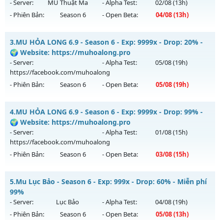
ngày 09/08/2626
- Server:
MU Thuật Ma
- Alpha Test:
02/08
(13h)
- Phiên Bản:
Season 6
- Open Beta:
04/08
(13h)
Exp: 2000x - Drop: 100%
Kiểu reset: Reset In Game
MU Thuật Ma - Săn Boss nhận Xu & Đồ Socket cuối,
3.
MU HỎA LONG 6.9 - Season 6 - Exp: 9999x - Drop: 20% -
Thể loại: Mu Nguyên bản Webzen
Mu mới ra tháng 08 2026 - Mở máy chủ
MU Thuật Ma
vào
🌍 Website: https://muhoalong.pro
Antihack: sharkguard
13h ngày 04/08/2626
- Server:
- Alpha Test:
05/08
(19h)
https://facebook.com/muhoalong
Exp: 200x - Drop: 30%
- Phiên Bản:
Season 6
- Open Beta:
05/08
(19h)
Kiểu reset: Reset In Game
Thể loại: Mu Nguyên bản Webzen
MU HỎA LONG 6.9 - 🌍 Website: https://muhoalong.pro
4.
MU HỎA LONG 6.9 - Season 6 - Exp: 9999x - Drop: 99% -
Antihack: VietGuard
Mu mới ra tháng 08 2026 - Mở máy chủ
🌍 Website: https://muhoalong.pro
https://facebook.com/muhoalong
vào 19h ngày
- Server:
- Alpha Test:
01/08
(15h)
05/08/2626
https://facebook.com/muhoalong
- Phiên Bản:
Season 6
- Open Beta:
03/08
(15h)
Exp: 9999x - Drop: 20%
Kiểu reset: Non Reset
MU HỎA LONG 6.9 - 🌍 Website: https://muhoalong.pro
5.
Mu Lục Bảo - Season 6 - Exp: 999x - Drop: 60% - Miễn phí
Thể loại: Mu Nguyên bản Webzen
Mu mới ra tháng 08 2026 - Mở máy chủ
99%
Antihack: XShield
https://facebook.com/muhoalong
vào 15h ngày
- Server:
Lục Bảo
- Alpha Test:
04/08
(19h)
03/08/2626
- Phiên Bản:
Season 6
- Open Beta:
05/08
(13h)