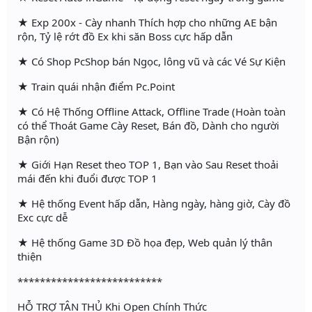
★ Exp 200x - Cày nhanh Thích hợp cho những AE bận
rộn, Tỷ lệ rớt đồ Ex khi săn Boss cực hấp dẫn
★ Có Shop PcShop bán Ngọc, lông vũ và các Vé Sự Kiện
★ Train quái nhận điểm Pc.Point
★ Có Hệ Thống Offline Attack, Offline Trade (Hoàn toàn
có thể Thoát Game Cày Reset, Bán đồ, Dành cho người
Bận rộn)
★ Giới Hạn Reset theo TOP 1, Bạn vào Sau Reset thoải
mái đến khi đuổi được TOP 1
★ Hệ thống Event hấp dẫn, Hàng ngày, hàng giờ, Cày đồ
Exc cực dễ
★ Hệ thống Game 3D Đồ họa đẹp, Web quản lý thân
thiện
**************************
HỖ TRỢ TÂN THỦ Khi Open Chính Thức