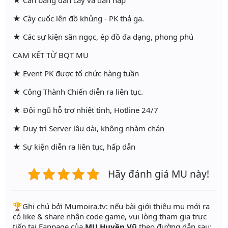
★ Cân bằng dân cày và dân nạp
★ Cày cuốc lên đồ khủng - PK thả ga.
★ Các sự kiện săn ngọc, ép đồ đa dạng, phong phú
CAM KẾT TỪ BQT MU
★ Event PK được tổ chức hàng tuần
★ Công Thành Chiến diễn ra liên tục.
★ Đội ngũ hỗ trợ nhiệt tình, Hotline 24/7
★ Duy trì Server lâu dài, không nhàm chán
★ Sự kiện diễn ra liên tục, hấp dẫn
Hãy đánh giá MU này!
️🏆Ghi chú bởi Mumoira.tv: nếu bài giới thiệu mu mới ra
có like & share nhận code game, vui lòng tham gia trực
tiếp tại Fanpage của
MU Huyền Vũ
theo đường dẫn sau: