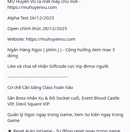
MU Huyền Vũ ra mắt máy chủ mới -
https://muhuyenvu.com
Alpha Test 26/12/2025
Open chính thức 28/12/2025
Website: https://muhuyenvu.com
Ngân Hàng Ngọc ( phím J ) - Cộng hưởng item max 3
dòng
Like và chia sẻ nhận Giftcode cực Vip @mọi người
-----------------------------------------
Cơ chế Cân bằng Class hoàn hảo
Săn Boss nhận Xu & Đồ Socket cuối, Event Blood Castle
VIP, Devil Square VIP
Quản lý Ngọc ngay trong Game, Xem Sự kiện ngay trong
Game
★ Reset Auto inGame - Tự động reset ngay trong game