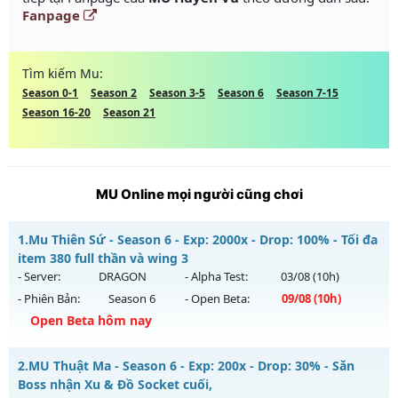
Fanpage
Tìm kiếm Mu:
Season 0-1
Season 2
Season 3-5
Season 6
Season 7-15
Season 16-20
Season 21
MU Online mọi người cũng chơi
1.
Mu Thiên Sứ - Season 6 - Exp: 2000x - Drop: 100% - Tối đa
item 380 full thần và wing 3
- Server:
DRAGON
- Alpha Test:
03/08
(10h)
- Phiên Bản:
Season 6
- Open Beta:
09/08
(10h)
Open Beta hôm nay
Mu Thiên Sứ - Tối đa item 380 full thần và wing 3
2.
MU Thuật Ma - Season 6 - Exp: 200x - Drop: 30% - Săn
Mu mới ra tháng 08 2026 - Mở máy chủ
DRAGON
vào 10h
Boss nhận Xu & Đồ Socket cuối,