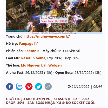
Trang chủ:
https://muhuyenvu.com
Hỗ trợ:
Fanpage
Phiên bản:
Season 6
-
Máy chủ:
MU Huyền Vũ
Loại Mu:
Reset In Game
, Exp 200x, Drop 30%
Thể loại:
Mu Nguyên bản Webzen
Alpha Test:
26/12/2025 (13h) -
Open Beta:
28/12/2025 (13h)
26/12/2025 | 09:44
GIỚI THIỆU MU HUYỀN VŨ - SEASON 6 - EXP: 200X -
DROP: 30% - SĂN BOSS NHẬN XU & ĐỒ SOCKET CUỐI,