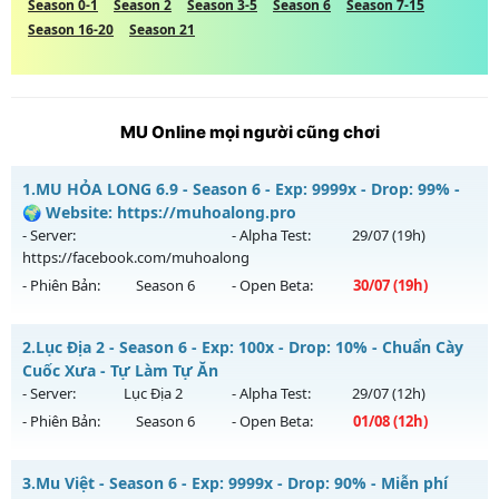
Season 0-1
Season 2
Season 3-5
Season 6
Season 7-15
Season 16-20
Season 21
MU Online mọi người cũng chơi
1.
MU HỎA LONG 6.9 - Season 6 - Exp: 9999x - Drop: 99% -
🌍 Website: https://muhoalong.pro
- Server:
- Alpha Test:
29/07
(19h)
https://facebook.com/muhoalong
- Phiên Bản:
Season 6
- Open Beta:
30/07
(19h)
MU HỎA LONG 6.9 - 🌍 Website: https://muhoalong.pro
2.
Lục Địa 2 - Season 6 - Exp: 100x - Drop: 10% - Chuẩn Cày
Mu mới ra tháng 07 2026 - Mở máy chủ
Cuốc Xưa - Tự Làm Tự Ăn
https://facebook.com/muhoalong
vào 19h ngày
- Server:
Lục Địa 2
- Alpha Test:
29/07
(12h)
30/07/2626
- Phiên Bản:
Season 6
- Open Beta:
01/08
(12h)
Exp: 9999x - Drop: 99%
Lục Địa 2 - Chuẩn Cày Cuốc Xưa - Tự Làm Tự Ăn
Kiểu reset: Non Reset
3.
Mu Việt - Season 6 - Exp: 9999x - Drop: 90% - Miễn phí