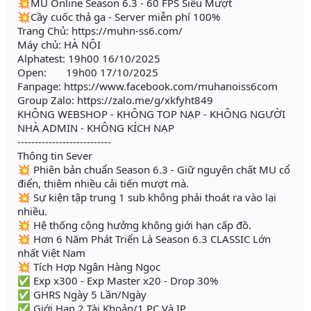
💥MU Online Season 6.3 - 60 FPS Siêu Mượt
💥Cầy cuốc thả ga - Server miễn phí 100%
Trang Chủ: https://muhn-ss6.com/
Máy chủ: HÀ NỘI
Alphatest: 19h00 16/10/2025
Open: 19h00 17/10/2025
Fanpage: https://www.facebook.com/muhanoiss6com
Group Zalo: https://zalo.me/g/xkfyht849
KHÔNG WEBSHOP - KHÔNG TOP NẠP - KHÔNG NGƯỜI
NHÀ ADMIN - KHÔNG KÍCH NẠP
---------------------------
Thông tin Sever
💥 Phiên bản chuẩn Season 6.3 - Giữ nguyên chất MU cổ
điển, thiêm nhiều cải tiến mượt mà.
💥 Sự kiện tập trung 1 sub không phải thoát ra vào lại
nhiều.
💥 Hệ thống cộng hưởng không giới hạn cấp đồ.
💥 Hơn 6 Năm Phát Triển Là Season 6.3 CLASSIC Lớn
nhất Việt Nam
💥 Tích Hợp Ngân Hàng Ngọc
✅ Exp x300 - Exp Master x20 - Drop 30%
✅ GHRS Ngày 5 Lần/Ngày
✅ Giới Hạn 2 Tài Khoản/1 PC Và IP