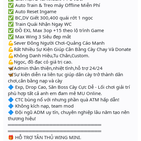
✅ Auto Train & Treo máy Offline Miễn Phí
✅ Auto Reset Ingame
✅ BC,DV Giết 300,400 quái rớt 1 ngọc
✅ Train Quái Nhận Ngay WC
✅ ĐỒ EXL Max 3op +15 theo lộ trình Game
✅ Max Wing 3 Siêu đẹp mắt
💪Sever Đông Người Chơi-Quảng Cáo Mạnh
💪Rất Nhiều Sự Kiện Giúp Cân Bằng Cày Chay Và Donate
💪Không Danh Hiệu,Tu Chân,Custom.
💪Ngọc, đồ đạc có giá trị cao.
🦋Admin thân thiện,nhiệt tình,hỗ trợ 24/24
🦋Sự kiện diễn ra liên tục giúp dân cày trở thành dân
chơi,cân bằng nạp và cày
🔷 Exp, Drop Cao, Săn Boss Cày Cực Dễ - Lối chơi giải trí
phù hợp tất cả anh em đam mê MU Online.
🔷 CTC bùng nổ với nhưng phần quà ATM hấp dẫn!
🔷 Không kích nạp, team mod
🔷 Đội ngũ ADM uy tín, chuyên nghiệp lâu năm tạo nên
thương hiệu!
═══════════════════════════
═══════════════════════════
🎁 HỖ TRỢ TÂN THỦ WING MINI.