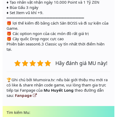
♦ Tạo nhân vật nhận ngày 10.000 Point và 1 Tỷ ZEN
♦ Bùa Gấu 3 ngày
♦ Set Item vũ khí +9.
═══════════════════════════
🎁 lợi thế kiếm đồ bằng cách Săn BOSS và đi sự kiện của
Game.
🎁 Các option ngon của các món đồ rất giá trị
🎁 Cày quốc Drop ngọc cực cao
Phiên bản season6.3 Classic uy tín nhất thời điểm hiện
tại.
Hãy đánh giá MU này!
️🏆Ghi chú bởi Mumoira.tv: nếu bài giới thiệu mu mới ra
có like & share nhận code game, vui lòng tham gia trực
tiếp tại Fanpage của
Mu Huyết Long
theo đường dẫn
sau:
Fanpage
Tìm kiếm Mu: