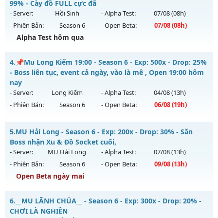
Mu mới ra tháng 08 2026 - Mở máy chủ
Lục Địa 2
vào 12h
99% - Cày đồ FULL cực đã
Thể loại: Mu Nguyên bản Webzen
ngày 01/08/2626
- Server:
Hồi Sinh
- Alpha Test:
07/08
(08h)
Antihack: Xshiel
- Phiên Bản:
Season 6
- Open Beta:
07/08
(08h)
Exp: 100x - Drop: 10%
Alpha Test hôm qua
Kiểu reset: Reset In Game
Thể loại: Mu Nguyên bản Webzen
Mu Việt - Miễn phí 99% - Cày đồ FULL cực đã
4.
📌Mu Long Kiếm 19:00 - Season 6 - Exp: 500x - Drop: 25%
Antihack: Chống Hack
Mu mới ra tháng 08 2026 - Mở máy chủ
Hồi Sinh
vào 08h
- Boss liên tục, event cả ngày, vào là mê , Open 19:00 hôm
ngày 07/08/2626
nay
- Server:
Long Kiếm
- Alpha Test:
04/08
(13h)
Exp: 9999x - Drop: 90%
- Phiên Bản:
Season 6
- Open Beta:
06/08
(19h)
Kiểu reset: Reset In Game
Thể loại: Mu Nguyên bản Webzen
📌Mu Long Kiếm 19:00 - Boss liên tục, event cả ngày, vào là
5.
MU Hải Long - Season 6 - Exp: 200x - Drop: 30% - Săn
mê , Open 19:00 hôm nay
Antihack: ICMPROTECT ✅ 🔴 ✨ ⚡️
Boss nhận Xu & Đồ Socket cuối,
Mu mới ra tháng 08 2026 - Mở máy chủ
Long Kiếm
vào 19h
- Server:
MU Hải Long
- Alpha Test:
07/08
(13h)
ngày 06/08/2626
- Phiên Bản:
Season 6
- Open Beta:
09/08
(13h)
Exp: 500x - Drop: 25%
Open Beta ngày mai
Kiểu reset: Reset In Game
MU Hải Long - Săn Boss nhận Xu & Đồ Socket cuối,
6.
__MU LÃNH CHÚA__ - Season 6 - Exp: 300x - Drop: 20% -
Thể loại: Mu Nguyên bản Webzen
Mu mới ra tháng 08 2026 - Mở máy chủ
MU Hải Long
vào
CHƠI LÀ NGHIỀN