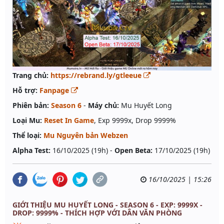
Trang chủ:
https://rebrand.ly/gtleeue
Hỗ trợ:
Fanpage
Phiên bản:
Season 6
-
Máy chủ:
Mu Huyết Long
Loại Mu:
Reset In Game
, Exp 9999x, Drop 9999%
Thể loại:
Mu Nguyên bản Webzen
Alpha Test:
16/10/2025 (19h) -
Open Beta:
17/10/2025 (19h)
16/10/2025 | 15:26
GIỚI THIỆU MU HUYẾT LONG - SEASON 6 - EXP: 9999X -
DROP: 9999% - THÍCH HỢP VỚI DÂN VĂN PHÒNG