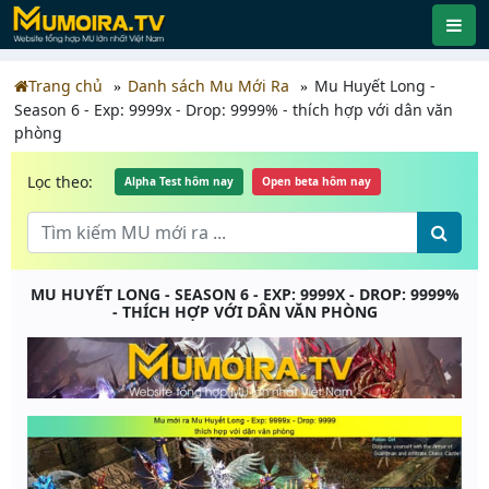
Trang chủ
Danh sách Mu Mới Ra
Mu Huyết Long -
Season 6 - Exp: 9999x - Drop: 9999% - thích hợp với dân văn
phòng
Lọc theo:
Alpha Test hôm nay
Open beta hôm nay
MU HUYẾT LONG - SEASON 6 - EXP: 9999X - DROP: 9999%
- THÍCH HỢP VỚI DÂN VĂN PHÒNG