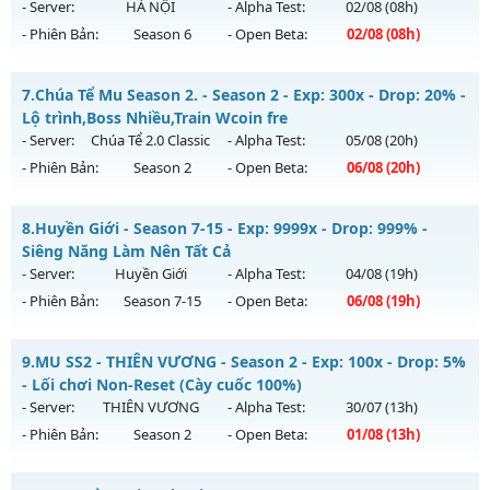
Antihack: VIP SHIELD
13h ngày 09/08/2626
- Server:
HÀ NỘI
- Alpha Test:
02/08
(08h)
- Phiên Bản:
Season 6
- Open Beta:
02/08
(08h)
Exp: 200x - Drop: 30%
Kiểu reset: Reset In Game
__MU LÃNH CHÚA__ - CHƠI LÀ NGHIỀN
7.
Chúa Tể Mu Season 2. - Season 2 - Exp: 300x - Drop: 20% -
Thể loại: Mu Nguyên bản Webzen
Mu mới ra tháng 08 2026 - Mở máy chủ
HÀ NỘI
vào 08h
Lộ trình,Boss Nhiều,Train Wcoin fre
Antihack: VietGuard
ngày 02/08/2626
- Server:
Chúa Tể 2.0 Classic
- Alpha Test:
05/08
(20h)
- Phiên Bản:
Season 2
- Open Beta:
06/08
(20h)
Exp: 300x - Drop: 20%
Kiểu reset: Reset In Game
Chúa Tể Mu Season 2. - Lộ trình,Boss Nhiều,Train Wcoin fre
8.
Huyền Giới - Season 7-15 - Exp: 9999x - Drop: 999% -
Thể loại: Mu Nguyên bản Webzen
Mu mới ra tháng 08 2026 - Mở máy chủ
Chúa Tể 2.0 Classic
Siêng Năng Làm Nên Tất Cả
Antihack: GoldShield
vào 20h ngày 06/08/2626
- Server:
Huyền Giới
- Alpha Test:
04/08
(19h)
- Phiên Bản:
Season 7-15
- Open Beta:
06/08
(19h)
Exp: 300x - Drop: 20%
Kiểu reset: Reset In Game
Huyền Giới - Siêng Năng Làm Nên Tất Cả
9.
MU SS2 - THIÊN VƯƠNG - Season 2 - Exp: 100x - Drop: 5%
Thể loại: Mu Nguyên bản Webzen
Mu mới ra tháng 08 2026 - Mở máy chủ
Huyền Giới
vào 19h
- Lối chơi Non-Reset (Cày cuốc 100%)
Antihack: antihack
ngày 06/08/2626
- Server:
THIÊN VƯƠNG
- Alpha Test:
30/07
(13h)
- Phiên Bản:
Season 2
- Open Beta:
01/08
(13h)
Exp: 9999x - Drop: 999%
Kiểu reset: Reset In Game
MU SS2 - THIÊN VƯƠNG - Lối chơi Non-Reset (Cày cuốc