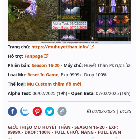
Trang chủ:
https://muhuyetthan.info/
Hỗ trợ:
Fanpage
Phiên bản:
Season 16-20
-
Máy chủ:
Huyết Thần Pk rực Lửa
Loại Mu:
Reset In Game
, Exp 9999x, Drop 100%
Thể loại:
Mu Custom thêm đồ mới
Alpha Test:
06/02/2025 (19h) -
Open Beta:
07/02/2025 (19h)
02/02/2025 | 01:35
GIỚI THIỆU MU HUYẾT THẦN - SEASON 16-20 - EXP:
9999X - DROP: 100% - FULL CHỨC NĂNG - FULL EVEN