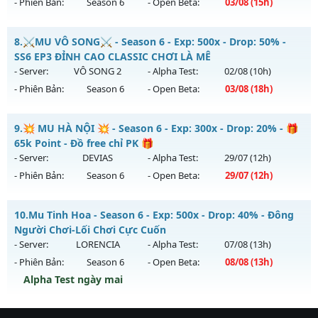
- Phiên Bản:
Season 6
- Open Beta:
03/08
(15h)
Kiểu reset: Reset In Game
Thể loại: Mu Bán Đồ Full Trong Shop
MU HỎA LONG 6.9 - 🌍 Website: https://muhoalong.pro
8.
⚔️MU VÔ SONG⚔️ - Season 6 - Exp: 500x - Drop: 50% -
Antihack: UGK
Mu mới ra tháng 08 2026 - Mở máy chủ
SS6 EP3 ĐỈNH CAO CLASSIC CHƠI LÀ MÊ
https://facebook.com/muhoalong
vào 15h ngày
- Server:
VÔ SONG 2
- Alpha Test:
02/08
(10h)
03/08/2626
- Phiên Bản:
Season 6
- Open Beta:
03/08
(18h)
Exp: 9999x - Drop: 99%
⚔️MU VÔ SONG⚔️ - SS6 EP3 ĐỈNH CAO CLASSIC CHƠI LÀ MÊ
Kiểu reset: Non Reset
9.
💥 MU HÀ NỘI 💥 - Season 6 - Exp: 300x - Drop: 20% - 🎁
Mu mới ra tháng 08 2026 - Mở máy chủ
VÔ SONG 2
vào 18h
65k Point - Đồ free chỉ PK 🎁
Thể loại: Mu Nguyên bản Webzen
ngày 03/08/2626
- Server:
DEVIAS
- Alpha Test:
29/07
(12h)
Antihack: XShield
- Phiên Bản:
Season 6
- Open Beta:
29/07
(12h)
Exp: 500x - Drop: 50%
Kiểu reset: Reset In Game
💥 MU HÀ NỘI 💥 - 🎁 65k Point - Đồ free chỉ PK 🎁
10.
Mu Tinh Hoa - Season 6 - Exp: 500x - Drop: 40% - Đông
Thể loại: Mu Nguyên bản Webzen
Mu mới ra tháng 07 2026 - Mở máy chủ
DEVIAS
vào 12h
Người Chơi-Lối Chơi Cực Cuốn
Antihack: MU8X
ngày 29/07/2626
- Server:
LORENCIA
- Alpha Test:
07/08
(13h)
- Phiên Bản:
Season 6
- Open Beta:
08/08
(13h)
Exp: 300x - Drop: 20%
Alpha Test ngày mai
Kiểu reset: Reset In Game
Thể loại: Mu Custom thêm đồ mới
Mu Tinh Hoa - Đông Người Chơi-Lối Chơi Cực Cuốn