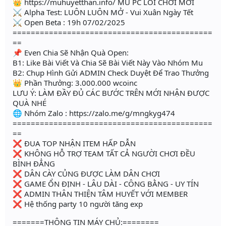
👑 https://muhuyetthan.info/ MU PC LỐI CHƠI MỚI
⚔ Alpha Test: LUÔN LUÔN MỞ - Vui Xuân Ngày Tết
⚔ Open Beta : 19h 07/02/2025
============================================
==
📌 Even Chia Sẽ Nhận Quà Open:
B1: Like Bài Viết Và Chia Sẽ Bài Viết Này Vào Nhóm Mu
B2: Chụp Hình Gửi ADMIN Check Duyệt Để Trao Thưởng
👑 Phần Thưởng: 3.000.000 wcoinc
LƯU Ý: LÀM ĐẦY ĐỦ CÁC BƯỚC TRÊN MỚI NHẬN ĐƯỢC
QUÀ NHÉ
🌐 Nhóm Zalo : https://zalo.me/g/mngkyg474
============================================
==
❌ ĐUA TOP NHẬN ITEM HẤP DẪN
❌ KHÔNG HỖ TRỢ TEAM TẤT CẢ NGƯỜI CHƠI ĐỀU
BÌNH ĐẲNG
❌ DÂN CÀY CỦNG ĐƯỢC LÀM DÂN CHƠI
❌ GAME ỔN ĐỊNH - LÂU DÀI - CÔNG BẰNG - UY TÍN
❌ ADMIN THÂN THIỆN TÂM HUYẾT VỚI MEMBER
❌ Hệ thống party 10 người tăng exp
=======THÔNG TIN MÁY CHỦ:========