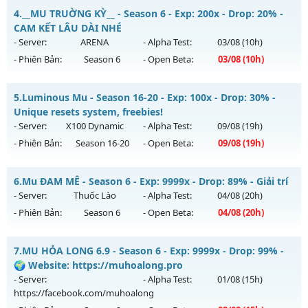
📌MU Thần Long SSS6 - Nguyên bản cày cuốc boss siêu
4.
__MU TRUỜNG KỲ__ - Season 6 - Exp: 200x - Drop: 20% -
Thể loại: Mu Nguyên bản Webzen
cuốn
CAM KẾT LÂU DÀI NHÉ
Antihack: ICMPROTECT ✅ 🔴 ✨ ⚡️
Mu mới ra tháng 07 2026 - Mở máy chủ
Thần Long
vào 11h
- Server:
ARENA
- Alpha Test:
03/08
(10h)
ngày 29/07/2626
- Phiên Bản:
Season 6
- Open Beta:
03/08
(10h)
Exp: 500x - Drop: 25%
__MU TRUỜNG KỲ__ - CAM KẾT LÂU DÀI NHÉ
Kiểu reset: Reset In Game
5.
Luminous Mu - Season 16-20 - Exp: 100x - Drop: 30% -
Mu mới ra tháng 08 2026 - Mở máy chủ
ARENA
vào 10h
Unique resets system, freebies!
Thể loại: Mu Nguyên bản Webzen
ngày 03/08/2626
- Server:
X100 Dynamic
- Alpha Test:
09/08
(19h)
Antihack: VIP SHIELD
- Phiên Bản:
Season 16-20
- Open Beta:
09/08
(19h)
Exp: 200x - Drop: 20%
Kiểu reset: Reset In Game
Luminous Mu - Unique resets system, freebies!
6.
Mu ĐAM MÊ - Season 6 - Exp: 9999x - Drop: 89% - Giải trí
Thể loại: Mu Nguyên bản Webzen
Mu mới ra tháng 08 2026 - Mở máy chủ
X100 Dynamic
vào
- Server:
Thuốc Lào
- Alpha Test:
04/08
(20h)
Antihack: GoldShield
19h ngày 09/08/2626
- Phiên Bản:
Season 6
- Open Beta:
04/08
(20h)
Exp: 100x - Drop: 30%
Mu ĐAM MÊ - Giải trí
Kiểu reset: Reset In Game
7.
MU HỎA LONG 6.9 - Season 6 - Exp: 9999x - Drop: 99% -
Mu mới ra tháng 08 2026 - Mở máy chủ
Thuốc Lào
vào 20h
🌍 Website: https://muhoalong.pro
Thể loại: Mu Nguyên bản Webzen
ngày 04/08/2626
- Server:
- Alpha Test:
01/08
(15h)
Antihack: Yes
https://facebook.com/muhoalong
Exp: 9999x - Drop: 89%