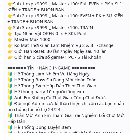
👉Sub 1 exp x9999 _ Master x100: Full EVEN + PK + SỰ
KIỆN + TRADE + BUON BAN
👉Sub 2 exp x9999 _ Master x100: EVEN + PK + SỰ KIỆN
+ TRADE + BUON BAN
👉Sub 3 exp x9999 _ Master x100: TRAIN
👉 Tạo Nhân Vật OPEN 0 rs + 30k Pont
👉 Master Max 1000
👉 Ko Mất Thời Gian Làm Nhiệm Vụ 2 & 3 : /change
👉 Giới Hạn Reset: 30 lần /ngày Ngày sau 10 lần
👉 Giới hạn 5 cửa sổ game/1 PC - 5 Tài Khoản
======= TÍNH NĂNG INGAME =========
🔰 Hệ Thống Làm Nhiệm Vụ Hằng Ngày
🔰 Hệ Thống Boss Đa Dạng Mới Hoàn Toàn
🔰 Hệ Thống Even Hấp Dẫn Theo Thời Gian
🔰 Hệ thống party 10 người tăng exp
🔰 Anh Em Không Có Thời Gian Cũng Chơi Được
🔰 Đội ngũ Admin cực kì thân thiện chỉ cần các bạn nhắn
tin chúng tôi hỗ trợ 24/24
🔰 Thân Mời Anh Em Tham Gia Trãi Nghiêm Lối Chơi Mới
Hấp Dẫn
🔰 Hệ Thống Dung Luyện Item