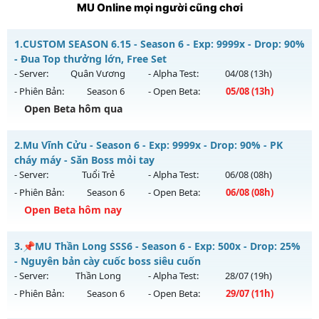
MU Online mọi người cũng chơi
1.
CUSTOM SEASON 6.15 - Season 6 - Exp: 9999x - Drop: 90%
- Đua Top thưởng lớn, Free Set
- Server:
Quân Vương
- Alpha Test:
04/08
(13h)
- Phiên Bản:
Season 6
- Open Beta:
05/08
(13h)
Open Beta hôm qua
CUSTOM SEASON 6.15 - Đua Top thưởng lớn, Free Set
2.
Mu Vĩnh Cửu - Season 6 - Exp: 9999x - Drop: 90% - PK
Mu mới ra tháng 08 2026 - Mở máy chủ
Quân Vương
vào
cháy máy - Săn Boss mỏi tay
13h ngày 05/08/2626
- Server:
Tuổi Trẻ
- Alpha Test:
06/08
(08h)
- Phiên Bản:
Season 6
- Open Beta:
06/08
(08h)
Exp: 9999x - Drop: 90%
Open Beta hôm nay
Kiểu reset: Reset In Game
Thể loại: Mu Bán Đồ Full Trong Shop
Mu Vĩnh Cửu - PK cháy máy - Săn Boss mỏi tay
3.
📌MU Thần Long SSS6 - Season 6 - Exp: 500x - Drop: 25%
Antihack: Phoenix Season 6.15
Mu mới ra tháng 08 2026 - Mở máy chủ
Tuổi Trẻ
vào 08h
- Nguyên bản cày cuốc boss siêu cuốn
ngày 06/08/2626
- Server:
Thần Long
- Alpha Test:
28/07
(19h)
- Phiên Bản:
Season 6
- Open Beta:
29/07
(11h)
Exp: 9999x - Drop: 90%
Kiểu reset: Reset In Game