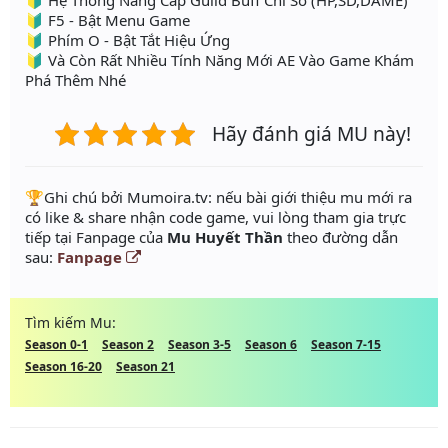
🔰 Hệ Thống Nâng Cấp Guild Buff Chỉ Số (HP,SD,DAME)
🔰 F5 - Bật Menu Game
🔰 Phím O - Bật Tắt Hiệu Ứng
🔰 Và Còn Rất Nhiều Tính Năng Mới AE Vào Game Khám
Phá Thêm Nhé
Hãy đánh giá MU này!
️🏆Ghi chú bởi Mumoira.tv: nếu bài giới thiệu mu mới ra
có like & share nhận code game, vui lòng tham gia trực
tiếp tại Fanpage của
Mu Huyết Thần
theo đường dẫn
sau:
Fanpage
Tìm kiếm Mu:
Season 0-1
Season 2
Season 3-5
Season 6
Season 7-15
Season 16-20
Season 21