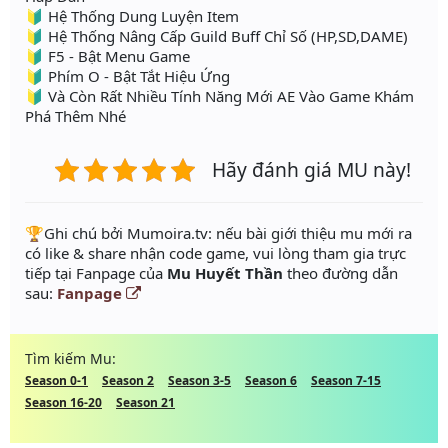
🔰 Hệ Thống Dung Luyện Item
🔰 Hệ Thống Nâng Cấp Guild Buff Chỉ Số (HP,SD,DAME)
🔰 F5 - Bật Menu Game
🔰 Phím O - Bật Tắt Hiệu Ứng
🔰 Và Còn Rất Nhiều Tính Năng Mới AE Vào Game Khám
Phá Thêm Nhé
Hãy đánh giá MU này!
️🏆Ghi chú bởi Mumoira.tv: nếu bài giới thiệu mu mới ra
có like & share nhận code game, vui lòng tham gia trực
tiếp tại Fanpage của
Mu Huyết Thần
theo đường dẫn
sau:
Fanpage
Tìm kiếm Mu:
Season 0-1
Season 2
Season 3-5
Season 6
Season 7-15
Season 16-20
Season 21