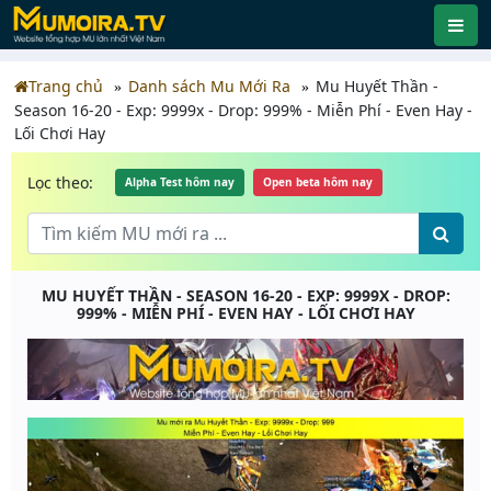
Trang chủ
Danh sách Mu Mới Ra
Mu Huyết Thần -
Season 16-20 - Exp: 9999x - Drop: 999% - Miễn Phí - Even Hay -
Lối Chơi Hay
Lọc theo:
Alpha Test hôm nay
Open beta hôm nay
MU HUYẾT THẦN - SEASON 16-20 - EXP: 9999X - DROP:
999% - MIỄN PHÍ - EVEN HAY - LỐI CHƠI HAY