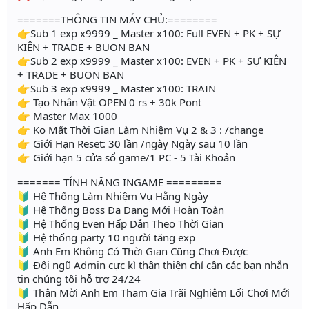
=======THÔNG TIN MÁY CHỦ:========
👉Sub 1 exp x9999 _ Master x100: Full EVEN + PK + SỰ
KIỆN + TRADE + BUON BAN
👉Sub 2 exp x9999 _ Master x100: EVEN + PK + SỰ KIỆN
+ TRADE + BUON BAN
👉Sub 3 exp x9999 _ Master x100: TRAIN
👉 Tạo Nhân Vật OPEN 0 rs + 30k Pont
👉 Master Max 1000
👉 Ko Mất Thời Gian Làm Nhiệm Vụ 2 & 3 : /change
👉 Giới Hạn Reset: 30 lần /ngày Ngày sau 10 lần
👉 Giới hạn 5 cửa sổ game/1 PC - 5 Tài Khoản
======= TÍNH NĂNG INGAME =========
🔰 Hệ Thống Làm Nhiệm Vụ Hằng Ngày
🔰 Hệ Thống Boss Đa Dạng Mới Hoàn Toàn
🔰 Hệ Thống Even Hấp Dẫn Theo Thời Gian
🔰 Hệ thống party 10 người tăng exp
🔰 Anh Em Không Có Thời Gian Cũng Chơi Được
🔰 Đội ngũ Admin cực kì thân thiện chỉ cần các bạn nhắn
tin chúng tôi hỗ trợ 24/24
🔰 Thân Mời Anh Em Tham Gia Trãi Nghiêm Lối Chơi Mới
Hấp Dẫn