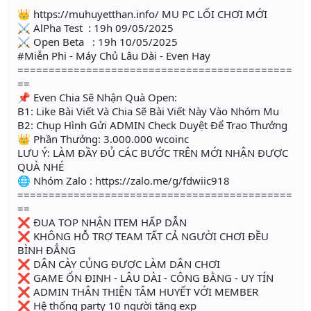
👑 https://muhuyetthan.info/ MU PC LỐI CHƠI MỚI
⚔ AlPha Test : 19h 09/05/2025
⚔ Open Beta : 19h 10/05/2025
#Miễn Phi - Máy Chủ Lâu Dài - Even Hay
============================================
==
📌 Even Chia Sẽ Nhận Quà Open:
B1: Like Bài Viết Và Chia Sẽ Bài Viết Này Vào Nhóm Mu
B2: Chụp Hình Gửi ADMIN Check Duyệt Để Trao Thưởng
👑 Phần Thưởng: 3.000.000 wcoinc
LƯU Ý: LÀM ĐẦY ĐỦ CÁC BƯỚC TRÊN MỚI NHẬN ĐƯỢC
QUÀ NHÉ
🌐 Nhóm Zalo : https://zalo.me/g/fdwiic918
============================================
==
❌ ĐUA TOP NHẬN ITEM HẤP DẪN
❌ KHÔNG HỖ TRỢ TEAM TẤT CẢ NGƯỜI CHƠI ĐỀU
BÌNH ĐẲNG
❌ DÂN CÀY CỦNG ĐƯỢC LÀM DÂN CHƠI
❌ GAME ỔN ĐỊNH - LÂU DÀI - CÔNG BẰNG - UY TÍN
❌ ADMIN THÂN THIỆN TÂM HUYẾT VỚI MEMBER
❌ Hệ thống party 10 người tăng exp