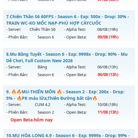
Exp: 9999x - Drop: 20%
Kiểu reset: Non Reset
MU HỎA LONG - 🌍 Website: https://muhoalong.pro
7.
Chiến Thần S6 60FPS - Season 6 - Exp: 500x - Drop: 30% -
Thể loại: Mu Nguyên bản Webzen
Mu mới ra tháng 08 2026 - Mở máy chủ
TRAIN WC-KO MỐC NẠP-PHÙ HỢP CÀYCUỐC
Antihack: XShield
https://facebook.com/muhoalong
vào 08h ngày
- Server:
Chiến Thần S6
- Alpha Test:
08/08
(19h)
07/08/2626
- Phiên Bản:
Season 6
- Open Beta:
09/08
(19h)
Exp: 9999x - Drop: 99%
Chiến Thần S6 60FPS - TRAIN WC-KO MỐC NẠP-PHÙ HỢP
Kiểu reset: Non Reset
8.
Mu Băng Tuyết - Season 6 - Exp: 9998x - Drop: 90% - Mu
CÀYCUỐC
Dễ Chơi, Full Custom New 2026
Thể loại: Mu Nguyên bản Webzen
Mu mới ra tháng 08 2026 - Mở máy chủ
Chiến Thần S6
vào
- Server:
Băng
- Alpha Test:
06/08
(13h)
Antihack: XShield
19h ngày 09/08/2626
- Phiên Bản:
Season 6
- Open Beta:
06/08
(13h)
Exp: 500x - Drop: 30%
Mu Băng Tuyết - Mu Dễ Chơi, Full Custom New 2026
Kiểu reset: Reset In Game
9.
🔥🔥MU-THIÊN MÔN 🔥 - Season 2 - Exp: 200x - Drop:
Mu mới ra tháng 08 2026 - Mở máy chủ
Băng
vào 13h ngày
5% - 🔥PK máu lửa,Thiên Đường bất tận🔥
Thể loại: Mu Nguyên bản Webzen
06/08/2626
- Server:
CỤM 4.2
- Alpha Test:
10/08
(18h)
Antihack: antihack
- Phiên Bản:
Season 2
- Open Beta:
11/08
(13h)
Exp: 9998x - Drop: 90%
Open Beta hôm nay
Kiểu reset: Reset In Game
Thể loại: Mu Custom thêm đồ mới
🔥🔥MU-THIÊN MÔN 🔥 - 🔥PK máu lửa,Thiên Đường bất
10.
MU HỎA LONG 6.9 - Season 6 - Exp: 9999x - Drop: 99% -