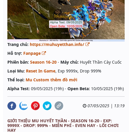
Trang chủ:
https://muhuyetthan.info/
Hỗ trợ:
Fanpage
Phiên bản:
Season 16-20
-
Máy chủ:
Huyết Thần Cày Cuốc
Loại Mu:
Reset In Game
, Exp 9999x, Drop 999%
Thể loại:
Mu Custom thêm đồ mới
Alpha Test:
09/05/2025 (19h) -
Open Beta:
10/05/2025 (19h)
07/05/2025 | 13:19
GIỚI THIỆU MU HUYẾT THẦN - SEASON 16-20 - EXP:
9999X - DROP: 999% - MIỄN PHÍ - EVEN HAY - LỐI CHƠI
HAY