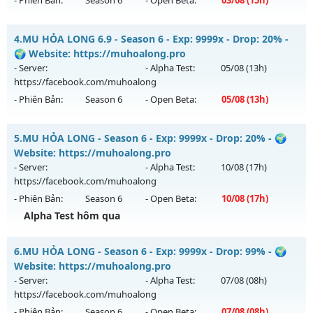
- Phiên Bản:
Season 6
- Open Beta:
03/08
(15h)
Kiểu reset: Reset In Game
Thể loại: Mu Custom thêm đồ mới
MU HỎA LONG 6.9 - 🌍 Website: https://muhoalong.pro
4.
MU HỎA LONG 6.9 - Season 6 - Exp: 9999x - Drop: 20% -
Antihack: UKG
Mu mới ra tháng 08 2026 - Mở máy chủ
🌍 Website: https://muhoalong.pro
https://facebook.com/muhoalong
vào 15h ngày
- Server:
- Alpha Test:
05/08
(13h)
03/08/2626
https://facebook.com/muhoalong
- Phiên Bản:
Season 6
- Open Beta:
05/08
(13h)
Exp: 9999x - Drop: 99%
Kiểu reset: Non Reset
MU HỎA LONG 6.9 - 🌍 Website: https://muhoalong.pro
5.
MU HỎA LONG - Season 6 - Exp: 9999x - Drop: 20% - 🌍
Thể loại: Mu Nguyên bản Webzen
Mu mới ra tháng 08 2026 - Mở máy chủ
Website: https://muhoalong.pro
Antihack: XShield
https://facebook.com/muhoalong
vào 13h ngày
- Server:
- Alpha Test:
10/08
(17h)
05/08/2626
https://facebook.com/muhoalong
- Phiên Bản:
Season 6
- Open Beta:
10/08
(17h)
Exp: 9999x - Drop: 20%
Alpha Test hôm qua
Kiểu reset: Non Reset
Thể loại: Mu Nguyên bản Webzen
MU HỎA LONG - 🌍 Website: https://muhoalong.pro
6.
MU HỎA LONG - Season 6 - Exp: 9999x - Drop: 99% - 🌍
Antihack: XShield
Mu mới ra tháng 08 2026 - Mở máy chủ
Website: https://muhoalong.pro
https://facebook.com/muhoalong
vào 17h ngày
- Server:
- Alpha Test:
07/08
(08h)
10/08/2626
https://facebook.com/muhoalong
- Phiên Bản:
Season 6
- Open Beta:
07/08
(08h)