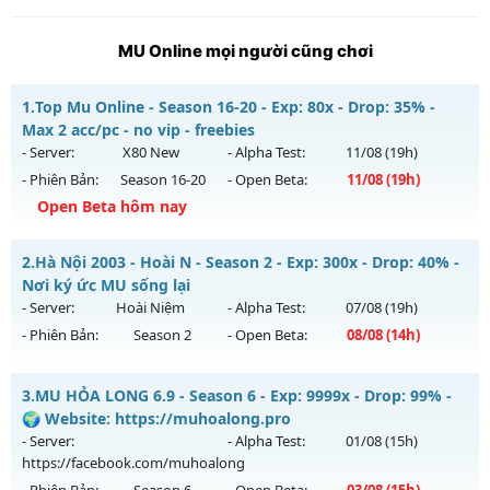
MU Online mọi người cũng chơi
1.
Top Mu Online - Season 16-20 - Exp: 80x - Drop: 35% -
Max 2 acc/pc - no vip - freebies
- Server:
X80 New
- Alpha Test:
11/08
(19h)
- Phiên Bản:
Season 16-20
- Open Beta:
11/08
(19h)
Open Beta hôm nay
Top Mu Online - Max 2 acc/pc - no vip - freebies
2.
Hà Nội 2003 - Hoài N - Season 2 - Exp: 300x - Drop: 40% -
Mu mới ra tháng 08 2026 - Mở máy chủ
X80 New
vào 19h
Nơi ký ức MU sống lại
ngày 11/08/2626
- Server:
Hoài Niệm
- Alpha Test:
07/08
(19h)
- Phiên Bản:
Season 2
- Open Beta:
08/08
(14h)
Exp: 80x - Drop: 35%
Kiểu reset: Reset In Game
Hà Nội 2003 - Hoài N - Nơi ký ức MU sống lại
3.
MU HỎA LONG 6.9 - Season 6 - Exp: 9999x - Drop: 99% -
Thể loại: Mu Nguyên bản Webzen
Mu mới ra tháng 08 2026 - Mở máy chủ
Hoài Niệm
vào 14h
🌍 Website: https://muhoalong.pro
Antihack: AntiShield
ngày 08/08/2626
- Server:
- Alpha Test:
01/08
(15h)
https://facebook.com/muhoalong
Exp: 300x - Drop: 40%