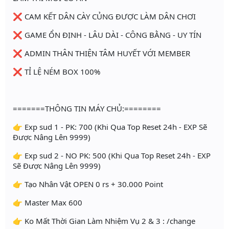
❌ CAM KẾT DÂN CÀY CỦNG ĐƯỢC LÀM DÂN CHƠI
❌ GAME ỔN ĐỊNH - LÂU DÀI - CÔNG BẰNG - UY TÍN
❌ ADMIN THÂN THIỆN TÂM HUYẾT VỚI MEMBER
❌ TỈ LỆ NÉM BOX 100%
=======THÔNG TIN MÁY CHỦ:========
👉 Exp sud 1 - PK: 700 (Khi Qua Top Reset 24h - EXP Sẽ
Được Nâng Lên 9999)
👉 Exp sud 2 - NO PK: 500 (Khi Qua Top Reset 24h - EXP
Sẽ Được Nâng Lên 9999)
👉 Tạo Nhân Vật OPEN 0 rs + 30.000 Point
👉 Master Max 600
👉 Ko Mất Thời Gian Làm Nhiệm Vụ 2 & 3 : /change