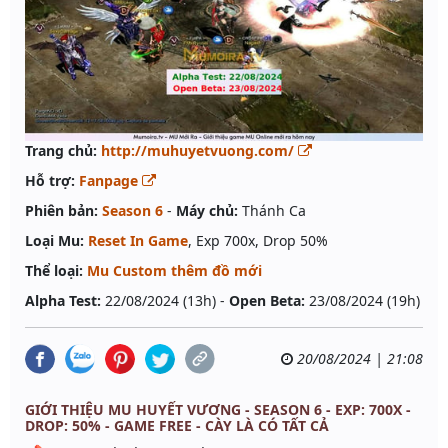
Trang chủ:
http://muhuyetvuong.com/
Hỗ trợ:
Fanpage
Phiên bản:
Season 6
-
Máy chủ:
Thánh Ca
Loại Mu:
Reset In Game
, Exp 700x, Drop 50%
Thể loại:
Mu Custom thêm đồ mới
Alpha Test:
22/08/2024 (13h) -
Open Beta:
23/08/2024 (19h)
20/08/2024 | 21:08
GIỚI THIỆU MU HUYẾT VƯƠNG - SEASON 6 - EXP: 700X -
DROP: 50% - GAME FREE - CÀY LÀ CÓ TẤT CẢ