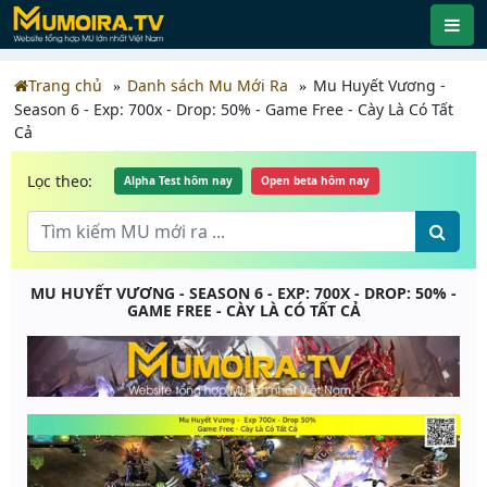
Trang chủ
Danh sách Mu Mới Ra
Mu Huyết Vương -
Season 6 - Exp: 700x - Drop: 50% - Game Free - Cày Là Có Tất
Cả
Lọc theo:
Alpha Test hôm nay
Open beta hôm nay
MU HUYẾT VƯƠNG - SEASON 6 - EXP: 700X - DROP: 50% -
GAME FREE - CÀY LÀ CÓ TẤT CẢ