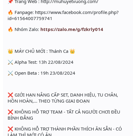
📌 Trang Web : http://muhuyetvuong.com/
🔥 Fanpage: https://www.facebook.com/profile.php?
id=61564007759741
🔥 Nhóm Zalo:
https://zalo.me/g/fzkrly014
👑 MÁY CHỦ MỚI : Thánh Ca 👑
⚔ Alpha Test: 13h 22/08/2024
⚔ Open Beta : 19h 23/08/2024
❌ GIỚI HẠN NÂNG CẤP SET, DANH HIỆU, TU CHÂN,
HỒN HOÀN,... THEO TỪNG GIAI ĐOẠN
❌ KHÔNG HỖ TRỢ TEAM - TẤT CẢ NGƯỜI CHƠI ĐỀU
BÌNH ĐẲNG
❌ KHÔNG HỖ TRỢ THÀNH PHẦN THÍCH ĂN SẴN - CÓ
LÀM THÌ MỚI CÓ ĂN