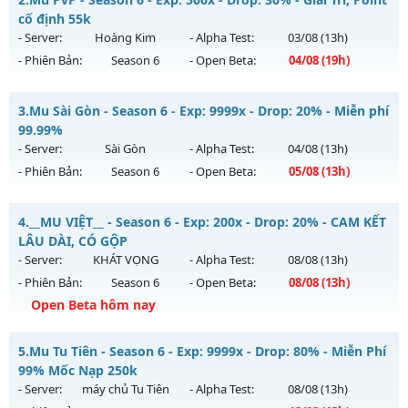
Mu mới ra tháng 08 2026 - Mở máy chủ
HÀ NỘI
vào 08h
cố định 55k
ngày 02/08/2626
- Server:
Hoàng Kim
- Alpha Test:
03/08
(13h)
- Phiên Bản:
Season 6
- Open Beta:
04/08
(19h)
Exp: 300x - Drop: 20%
Kiểu reset: Reset In Game
Mu PvP - Giải Trí, Point cố định 55k
3.
Mu Sài Gòn - Season 6 - Exp: 9999x - Drop: 20% - Miễn phí
Thể loại: Mu Nguyên bản Webzen
Mu mới ra tháng 08 2026 - Mở máy chủ
Hoàng Kim
vào 19h
99.99%
Antihack: GoldShield
ngày 04/08/2626
- Server:
Sài Gòn
- Alpha Test:
04/08
(13h)
- Phiên Bản:
Season 6
- Open Beta:
05/08
(13h)
Exp: 500x - Drop: 30%
Kiểu reset: Reset In Game
Mu Sài Gòn - Miễn phí 99.99%
4.
__MU VIỆT__ - Season 6 - Exp: 200x - Drop: 20% - CAM KẾT
Thể loại: Mu Nguyên bản Webzen
Mu mới ra tháng 08 2026 - Mở máy chủ
Sài Gòn
vào 13h
LÂU DÀI, CÓ GỘP
Antihack: Anti Vip bắt hack tuyệt đối
ngày 05/08/2626
- Server:
KHÁT VỌNG
- Alpha Test:
08/08
(13h)
- Phiên Bản:
Season 6
- Open Beta:
08/08
(13h)
Exp: 9999x - Drop: 20%
Open Beta hôm nay
Kiểu reset: Reset In Game
Thể loại: Mu Custom thêm đồ mới
__MU VIỆT__ - CAM KẾT LÂU DÀI, CÓ GỘP
5.
Mu Tu Tiên - Season 6 - Exp: 9999x - Drop: 80% - Miễn Phí
Antihack: 8x
Mu mới ra tháng 08 2026 - Mở máy chủ
KHÁT VỌNG
vào
99% Mốc Nạp 250k
13h ngày 08/08/2626
- Server:
máy chủ Tu Tiên
- Alpha Test:
08/08
(13h)