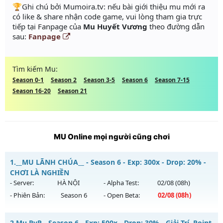
️🏆Ghi chú bởi Mumoira.tv: nếu bài giới thiệu mu mới ra
có like & share nhận code game, vui lòng tham gia trực
tiếp tại Fanpage của
Mu Huyết Vương
theo đường dẫn
sau:
Fanpage
Tìm kiếm Mu:
Season 0-1
Season 2
Season 3-5
Season 6
Season 7-15
Season 16-20
Season 21
MU Online mọi người cũng chơi
1.
__MU LÃNH CHÚA__ - Season 6 - Exp: 300x - Drop: 20% -
CHƠI LÀ NGHIỀN
- Server:
HÀ NỘI
- Alpha Test:
02/08
(08h)
- Phiên Bản:
Season 6
- Open Beta:
02/08
(08h)
__MU LÃNH CHÚA__ - CHƠI LÀ NGHIỀN
2.
Mu PvP - Season 6 - Exp: 500x - Drop: 30% - Giải Trí, Point