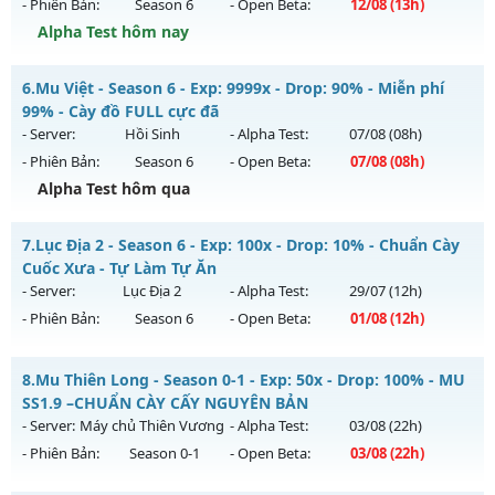
- Phiên Bản:
Season 6
- Open Beta:
12/08
(13h)
Exp: 200x - Drop: 20%
Alpha Test hôm nay
Kiểu reset: Reset In Game
Thể loại: Mu Nguyên bản Webzen
Mu Tu Tiên - Miễn Phí 99% Mốc Nạp 250k
6.
Mu Việt - Season 6 - Exp: 9999x - Drop: 90% - Miễn phí
Antihack: GoldShield
Mu mới ra tháng 08 2026 - Mở máy chủ
máy chủ Tu Tiên
99% - Cày đồ FULL cực đã
vào 13h ngày 12/08/2626
- Server:
Hồi Sinh
- Alpha Test:
07/08
(08h)
- Phiên Bản:
Season 6
- Open Beta:
07/08
(08h)
Exp: 9999x - Drop: 80%
Alpha Test hôm qua
Kiểu reset: Reset In Game
Thể loại: Mu Bán Đồ Full Trong Shop
Mu Việt - Miễn phí 99% - Cày đồ FULL cực đã
7.
Lục Địa 2 - Season 6 - Exp: 100x - Drop: 10% - Chuẩn Cày
Antihack: Shark
Mu mới ra tháng 08 2026 - Mở máy chủ
Hồi Sinh
vào 08h
Cuốc Xưa - Tự Làm Tự Ăn
ngày 07/08/2626
- Server:
Lục Địa 2
- Alpha Test:
29/07
(12h)
- Phiên Bản:
Season 6
- Open Beta:
01/08
(12h)
Exp: 9999x - Drop: 90%
Kiểu reset: Reset In Game
Lục Địa 2 - Chuẩn Cày Cuốc Xưa - Tự Làm Tự Ăn
8.
Mu Thiên Long - Season 0-1 - Exp: 50x - Drop: 100% - MU
Thể loại: Mu Nguyên bản Webzen
Mu mới ra tháng 08 2026 - Mở máy chủ
Lục Địa 2
vào 12h
SS1.9 –CHUẨN CÀY CẤY NGUYÊN BẢN
Antihack: ICMPROTECT ✅ 🔴 ✨ ⚡️
ngày 01/08/2626
- Server:
Máy chủ Thiên Vương
- Alpha Test:
03/08
(22h)
- Phiên Bản:
Season 0-1
- Open Beta:
03/08
(22h)
Exp: 100x - Drop: 10%
Kiểu reset: Reset In Game