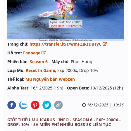
Trang chủ:
https://transfer.it/t/wmFZIRsDBTyC
Hỗ trợ:
Fanpage
Phiên bản:
Season 6
-
Máy chủ:
Phục Hưng
Loại Mu:
Reset In Game
, Exp 2000x, Drop 10%
Thể loại:
Mu Nguyên bản Webzen
Alpha Test:
16/12/2025 (19h) -
Open Beta:
19/12/2025 (12h)
16/12/2025 | 19:36
GIỚI THIỆU MU ICARUS . INFO - SEASON 6 - EXP: 2000X -
DROP: 10% - SV MIỄN PHÍ NHIỀU BOSS SK LIÊN TỤC