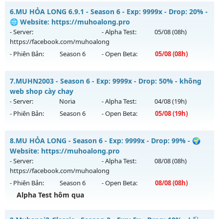
Kiểu reset: Reset In Game
💥 MU HÀ NỘI 💥 - 💎 ĐUA TOP NHẬN ATM- pk 24/24💎
6.
MU HỎA LONG 6.9.1 - Season 6 - Exp: 9999x - Drop: 20% -
Thể loại: Mu Bán Đồ Full Trong Shop
Mu mới ra tháng 08 2026 - Mở máy chủ
DEVIAS
vào 19h
🌐 Website: https://muhoalong.pro
Antihack: Phoenix chống hack mới
ngày 07/08/2626
- Server:
- Alpha Test:
05/08
(08h)
https://facebook.com/muhoalong
Exp: 150x - Drop: 5%
- Phiên Bản:
Season 6
- Open Beta:
05/08
(08h)
Kiểu reset: Reset In Game
Thể loại: Mu Nguyên bản Webzen
MU HỎA LONG 6.9.1 - 🌐 Website: https://muhoalong.pro
7.
MUHN2003 - Season 6 - Exp: 9999x - Drop: 50% - không
Antihack: BDCAM
Mu mới ra tháng 08 2026 - Mở máy chủ
web shop cày chay
https://facebook.com/muhoalong
vào 08h ngày
- Server:
Noria
- Alpha Test:
04/08
(19h)
05/08/2626
- Phiên Bản:
Season 6
- Open Beta:
05/08
(19h)
Exp: 9999x - Drop: 20%
MUHN2003 - không web shop cày chay
Kiểu reset: Non Reset
8.
MU HỎA LONG - Season 6 - Exp: 9999x - Drop: 99% - 🌍
Mu mới ra tháng 08 2026 - Mở máy chủ
Noria
vào 19h ngày
Website: https://muhoalong.pro
Thể loại: Mu Nguyên bản Webzen
05/08/2626
- Server:
- Alpha Test:
08/08
(08h)
Antihack: XShield
https://facebook.com/muhoalong
Exp: 9999x - Drop: 50%
- Phiên Bản:
Season 6
- Open Beta:
08/08
(08h)
Kiểu reset: Reset In Game
Alpha Test hôm qua
Thể loại: Mu Nguyên bản Webzen
MU HỎA LONG - 🌍 Website: https://muhoalong.pro
Antihack: XSHield