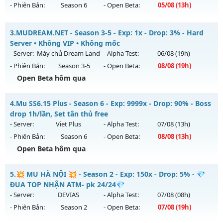
- Phiên Bản:
Season 6
- Open Beta:
05/08
(13h)
Exp: 1000x - Drop: 30%
Kiểu reset: Reset In Game
CUSTOM SEASON 6.15 - Đua Top thưởng lớn, Free Set
3.
MUDREAM.NET - Season 3-5 - Exp: 1x - Drop: 3% - Hard
Thể loại: Mu Nguyên bản Webzen
Mu mới ra tháng 08 2026 - Mở máy chủ
Quân Vương
vào
Server • Không VIP • Không mốc
Antihack: AntiShield
13h ngày 05/08/2626
- Server:
Máy chủ Dream Land
- Alpha Test:
06/08
(19h)
- Phiên Bản:
Season 3-5
- Open Beta:
08/08
(19h)
Exp: 9999x - Drop: 90%
Open Beta hôm qua
Kiểu reset: Reset In Game
Thể loại: Mu Bán Đồ Full Trong Shop
MUDREAM.NET - Hard Server • Không VIP • Không mốc
4.
Mu SS6.15 Plus - Season 6 - Exp: 9999x - Drop: 90% - Boss
Antihack: Phoenix Season 6.15
Mu mới ra tháng 08 2026 - Mở máy chủ
Máy chủ Dream
drop 1h/lần, Set tân thủ free
Land
vào 19h ngày 08/08/2626
- Server:
Viet Plus
- Alpha Test:
07/08
(13h)
- Phiên Bản:
Season 6
- Open Beta:
08/08
(13h)
Exp: 1x - Drop: 3%
Open Beta hôm qua
Kiểu reset: Non Reset
Thể loại: Mu Nguyên bản Webzen
Mu SS6.15 Plus - Boss drop 1h/lần, Set tân thủ free
5.
💥 MU HÀ NỘI 💥 - Season 2 - Exp: 150x - Drop: 5% - 💎
Antihack: Chống Hack/ Dupe 100%
Mu mới ra tháng 08 2026 - Mở máy chủ
Viet Plus
vào 13h
ĐUA TOP NHẬN ATM- pk 24/24💎
ngày 08/08/2626
- Server:
DEVIAS
- Alpha Test:
07/08
(08h)
- Phiên Bản:
Season 2
- Open Beta:
07/08
(19h)
Exp: 9999x - Drop: 90%