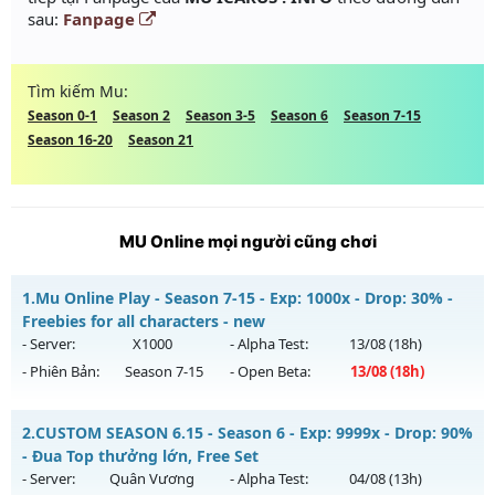
sau:
Fanpage
Tìm kiếm Mu:
Season 0-1
Season 2
Season 3-5
Season 6
Season 7-15
Season 16-20
Season 21
MU Online mọi người cũng chơi
1.
Mu Online Play - Season 7-15 - Exp: 1000x - Drop: 30% -
Freebies for all characters - new
- Server:
X1000
- Alpha Test:
13/08
(18h)
- Phiên Bản:
Season 7-15
- Open Beta:
13/08
(18h)
Mu Online Play - Freebies for all characters - new
2.
CUSTOM SEASON 6.15 - Season 6 - Exp: 9999x - Drop: 90%
Mu mới ra tháng 08 2026 - Mở máy chủ
X1000
vào 18h ngày
- Đua Top thưởng lớn, Free Set
13/08/2626
- Server:
Quân Vương
- Alpha Test:
04/08
(13h)