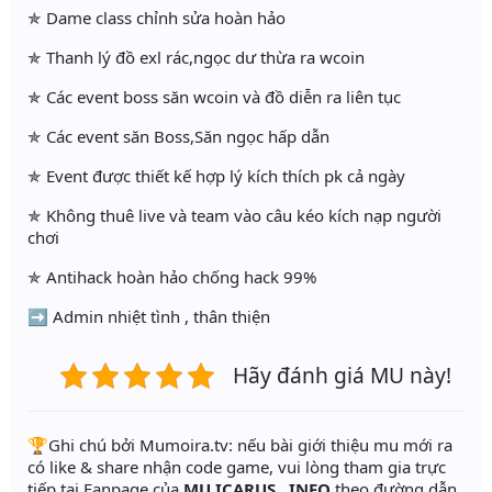
✯ Dame class chỉnh sửa hoàn hảo
✯ Thanh lý đồ exl rác,ngọc dư thừa ra wcoin
✯ Các event boss săn wcoin và đồ diễn ra liên tục
✯ Các event săn Boss,Săn ngọc hấp dẫn
✯ Event được thiết kế hợp lý kích thích pk cả ngày
✯ Không thuê live và team vào câu kéo kích nạp người
chơi
✯ Antihack hoàn hảo chống hack 99%
➡️ Admin nhiệt tình , thân thiện
Hãy đánh giá MU này!
️🏆Ghi chú bởi Mumoira.tv: nếu bài giới thiệu mu mới ra
có like & share nhận code game, vui lòng tham gia trực
tiếp tại Fanpage của
MU ICARUS . INFO
theo đường dẫn