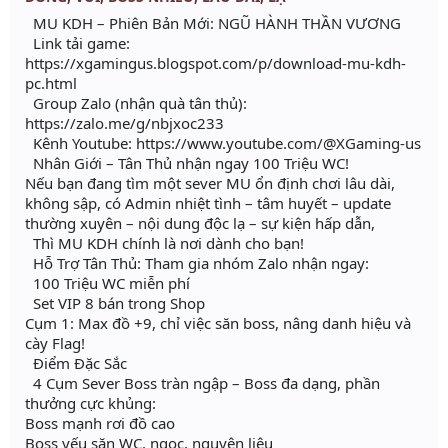
MU KDH – Phiên Bản Mới: NGŨ HÀNH THẦN VƯƠNG
Link tải game:
https://xgamingus.blogspot.com/p/download-mu-kdh-
pc.html
Group Zalo (nhận quà tân thủ):
https://zalo.me/g/nbjxoc233
Kênh Youtube: https://www.youtube.com/@XGaming-us
Nhân Giới – Tân Thủ nhận ngay 100 Triệu WC!
Nếu bạn đang tìm một sever MU ổn định chơi lâu dài,
không sập, có Admin nhiệt tình – tâm huyết – update
thường xuyên – nội dung độc lạ – sự kiện hấp dẫn,
Thì MU KDH chính là nơi dành cho bạn!
Hỗ Trợ Tân Thủ: Tham gia nhóm Zalo nhận ngay:
100 Triệu WC miễn phí
Set VIP 8 bán trong Shop
Cụm 1: Max đồ +9, chỉ việc săn boss, nâng danh hiệu và
cày Flag!
Điểm Đặc Sắc
4 Cụm Sever Boss tràn ngập – Boss đa dạng, phần
thưởng cực khủng:
Boss mạnh rơi đồ cao
Boss yếu săn WC, ngọc, nguyên liệu