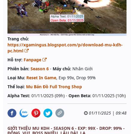
Trang chủ:
https://xgamingus.blogspot.com/p/download-mu-kdh-
pc.html
Hỗ trợ:
Fanpage
Phiên bản:
Season 6
-
Máy chủ:
Nhân Giới
Loại Mu:
Reset In Game
, Exp 99x, Drop 99%
Thể loại:
Mu Bán Đồ Full Trong Shop
Alpha Test:
01/11/2025 (09h) -
Open Beta:
01/11/2025 (10h)
01/11/2025 | 09:48
GIỚI THIỆU MU KDH - SEASON 6 - EXP: 99X - DROP: 99% -
ĐÔNG, VUI, BOSS NHIỀU, LÂU DÀI, LẠ