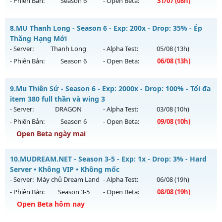
- Phiên Bản:
Season 6
- Open Beta:
31/07
(08h)
Exp: 9999x - Drop: 20%
Kiểu reset: Non Reset
MU HỎA LONG 6.9 - 🌍 Website: https://muhoalong.pro
8.
MU Thanh Long - Season 6 - Exp: 200x - Drop: 35% - Ép
Thể loại: Mu Nguyên bản Webzen
Mu mới ra tháng 07 2026 - Mở máy chủ
Thăng Hạng Mới
Antihack: XShield
https://facebook.com/muhoalong
vào 08h ngày
- Server:
Thanh Long
- Alpha Test:
05/08
(13h)
31/07/2626
- Phiên Bản:
Season 6
- Open Beta:
06/08
(13h)
Exp: 9999x - Drop: 99%
MU Thanh Long - Ép Thăng Hạng Mới
Kiểu reset: Non Reset
9.
Mu Thiên Sứ - Season 6 - Exp: 2000x - Drop: 100% - Tối đa
Mu mới ra tháng 08 2026 - Mở máy chủ
Thanh Long
vào
item 380 full thần và wing 3
Thể loại: Mu Nguyên bản Webzen
13h ngày 06/08/2626
- Server:
DRAGON
- Alpha Test:
03/08
(10h)
Antihack: Xshiel
- Phiên Bản:
Season 6
- Open Beta:
09/08
(10h)
Exp: 200x - Drop: 35%
Open Beta ngày mai
Kiểu reset: Reset In Game
Thể loại: Mu Custom thêm đồ mới
Mu Thiên Sứ - Tối đa item 380 full thần và wing 3
10.
MUDREAM.NET - Season 3-5 - Exp: 1x - Drop: 3% - Hard
Antihack: CheatGuard
Mu mới ra tháng 08 2026 - Mở máy chủ
DRAGON
vào 10h
Server • Không VIP • Không mốc
ngày 09/08/2626
- Server:
Máy chủ Dream Land
- Alpha Test:
06/08
(19h)
- Phiên Bản:
Season 3-5
- Open Beta:
08/08
(19h)
Exp: 2000x - Drop: 100%
Open Beta hôm nay
Kiểu reset: Reset In Game