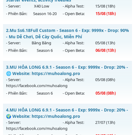
- Server:
X40 Low
- Alpha Test:
15/08
(18h)
- Phiên Bản:
Season 16-20
- Open Beta:
15/08
(18h)
Magnific Mu - Starter events, activity freebies
2.
Mu Ss6.18Full Custom - Season 6 - Exp: 9999x - Drop: 90%
Mu mới ra tháng 08 2026 - Mở máy chủ
X40 Low
vào 18h
- Mu Dễ Chơi, Dễ Cày Quốc, Miễn Phí
ngày 15/08/2626
- Server:
Băng Băng
- Alpha Test:
05/08
(13h)
- Phiên Bản:
Season 6
- Open Beta:
06/08
(13h)
Exp: 40x - Drop: 30%
Kiểu reset: Reset In Game
Mu Ss6.18Full Custom - Mu Dễ Chơi, Dễ Cày Quốc, Miễn Phí
3.
MU HỎA LONG 6.9.1 - Season 6 - Exp: 9999x - Drop: 20% -
Thể loại: Mu Nguyên bản Webzen
Mu mới ra tháng 08 2026 - Mở máy chủ
Băng Băng
vào 13h
🌐 Website: https://muhoalong.pro
Antihack: Mega-Anti
ngày 06/08/2626
- Server:
- Alpha Test:
05/08
(08h)
https://facebook.com/muhoalong
Exp: 9999x - Drop: 90%
- Phiên Bản:
Season 6
- Open Beta:
05/08
(08h)
Kiểu reset: Reset In Game
Thể loại: Mu Custom thêm đồ mới
MU HỎA LONG 6.9.1 - 🌐 Website: https://muhoalong.pro
4.
MU HỎA LONG 6.9.1 - Season 6 - Exp: 9999x - Drop: 20% -
Antihack: Gold dragon
Mu mới ra tháng 08 2026 - Mở máy chủ
🌍 Website: https://muhoalong.pro
https://facebook.com/muhoalong
vào 08h ngày
- Server:
- Alpha Test:
27/07
(13h)
05/08/2626
https://facebook.com/muhoalong