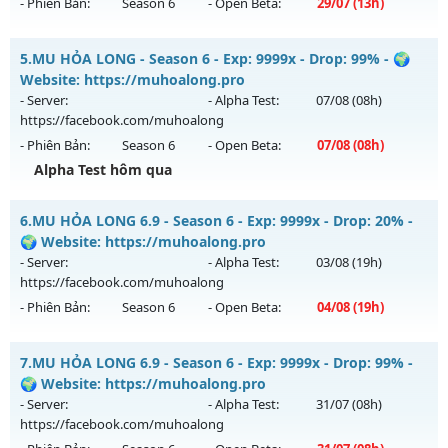
- Phiên Bản:
Season 6
- Open Beta:
29/07
(13h)
Exp: 9999x - Drop: 20%
Kiểu reset: Non Reset
MU HỎA LONG 6.9.1 - 🌍 Website: https://muhoalong.pro
5.
MU HỎA LONG - Season 6 - Exp: 9999x - Drop: 99% - 🌍
Thể loại: Mu Nguyên bản Webzen
Mu mới ra tháng 07 2026 - Mở máy chủ
Website: https://muhoalong.pro
Antihack: XShield
https://facebook.com/muhoalong
vào 13h ngày
- Server:
- Alpha Test:
07/08
(08h)
29/07/2626
https://facebook.com/muhoalong
- Phiên Bản:
Season 6
- Open Beta:
07/08
(08h)
Exp: 9999x - Drop: 20%
Alpha Test hôm qua
Kiểu reset: Non Reset
Thể loại: Mu Nguyên bản Webzen
MU HỎA LONG - 🌍 Website: https://muhoalong.pro
6.
MU HỎA LONG 6.9 - Season 6 - Exp: 9999x - Drop: 20% -
Antihack: Xshiel
Mu mới ra tháng 08 2026 - Mở máy chủ
🌍 Website: https://muhoalong.pro
https://facebook.com/muhoalong
vào 08h ngày
- Server:
- Alpha Test:
03/08
(19h)
07/08/2626
https://facebook.com/muhoalong
- Phiên Bản:
Season 6
- Open Beta:
04/08
(19h)
Exp: 9999x - Drop: 99%
Kiểu reset: Non Reset
MU HỎA LONG 6.9 - 🌍 Website: https://muhoalong.pro
7.
MU HỎA LONG 6.9 - Season 6 - Exp: 9999x - Drop: 99% -
Thể loại: Mu Nguyên bản Webzen
Mu mới ra tháng 08 2026 - Mở máy chủ
🌍 Website: https://muhoalong.pro
Antihack: XShield
https://facebook.com/muhoalong
vào 19h ngày
- Server:
- Alpha Test:
31/07
(08h)
04/08/2626
https://facebook.com/muhoalong