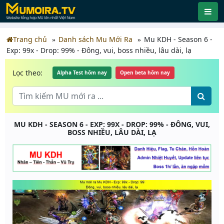
Trang chủ
Danh sách Mu Mới Ra
Mu KDH - Season 6 -
Exp: 99x - Drop: 99% - Đông, vui, boss nhiều, lâu dài, lạ
Lọc theo:
Alpha Test hôm nay
Open beta hôm nay
MU KDH - SEASON 6 - EXP: 99X - DROP: 99% - ĐÔNG, VUI,
BOSS NHIỀU, LÂU DÀI, LẠ