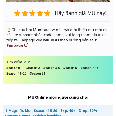
Hãy đánh giá MU này!
️🏆Ghi chú bởi Mumoira.tv: nếu bài giới thiệu mu mới ra
có like & share nhận code game, vui lòng tham gia trực
tiếp tại Fanpage của
Mu KDH
theo đường dẫn sau:
Fanpage
Tìm kiếm Mu:
Season 0-1
Season 2
Season 3-5
Season 6
Season 7-15
Season 16-20
Season 21
MU Online mọi người cũng chơi
1.
Magnific Mu - Season 16-20 - Exp: 40x - Drop: 30% -
Starter events, activity freebies