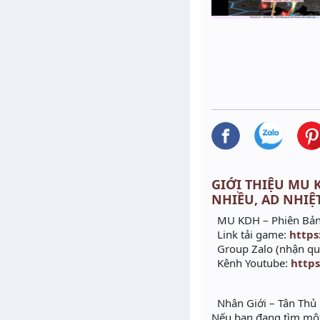
GIỚI THIỆU MU K
NHIỀU, AD NHIỆ
MU KDH – Phiên B
Link tải game:
https
Group Zalo (nhận quà
Kênh Youtube:
http
Nhân Giới – Tân Thủ 
Nếu bạn đang tìm một 