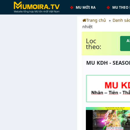
MU MỚI RA
MU THEO 
Trang chủ
Danh sá
nhiệt
Lọc
A
theo:
MU KDH - SEASON