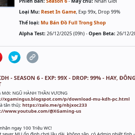
Phiên bản:
Season 6
-
Máy chủ:
Nhân Giới
Loại Mu:
Reset In Game
, Exp 99x, Drop 99%
Thể loại:
Mu Bán Đồ Full Trong Shop
Alpha Test:
26/12/2025 (09h) -
Open Beta:
26/12/2
DH - SEASON 6 - EXP: 99X - DROP: 99% - HAY, ĐÔN
T
ản Mới: NGŨ HÀNH THẦN VƯƠNG
://xgamingus.blogspot.com/p/download-mu-kdh-pc.html
 tân thủ):
https://zalo.me/g/nbjxoc233
s://www.youtube.com/@XGaming-us
nhận ngay 100 Triệu WC!
sever MU ổn định chơi lâu dài, không sập, có Admin nhiệt tình 