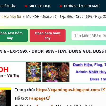
PHIÊN BẢN
MU THEO LOẠI
HƯỚNG DẪN CHƠI GAME
ch Mu Mới Ra
Mu KDH - Season 6 - Exp: 99x - Drop: 99% - Hay, đ
lpha Test hôm
Open beta hôm
nay
nay
 6 - EXP: 99X - DROP: 99% - HAY, ĐÔNG VUI, BOSS
Trang chủ:
https://xgamingus.blogspot.com/
Hỗ trợ:
Fanpage