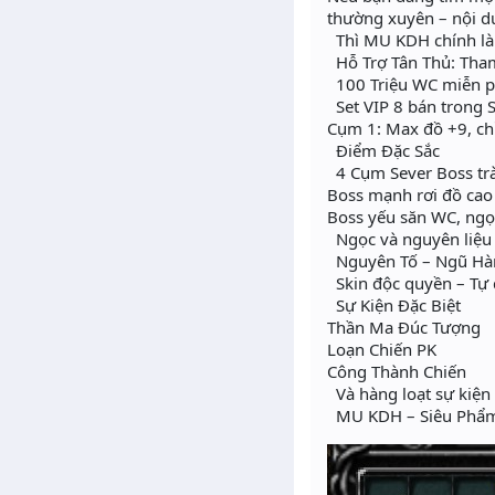
thường xuyên – nội du
Thì MU KDH chính là 
Hỗ Trợ Tân Thủ: Tha
100 Triệu WC miễn p
Set VIP 8 bán trong 
Cụm 1: Max đồ +9, chỉ
Điểm Đặc Sắc
4 Cụm Sever Boss trà
Boss mạnh rơi đồ cao
Boss yếu săn WC, ngọ
Ngọc và nguyên liệu
Nguyên Tố – Ngũ Hàn
Skin độc quyền – Tự d
Sự Kiện Đặc Biệt
Thần Ma Đúc Tượng
Loạn Chiến PK
Công Thành Chiến
Và hàng loạt sự kiện
MU KDH – Siêu Phẩm 