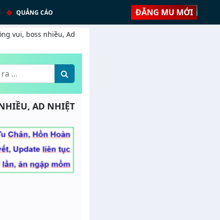
ĐĂNG MU MỚI
QUẢNG CÁO
ông vui, boss nhiều, Ad
 NHIỀU, AD NHIỆT