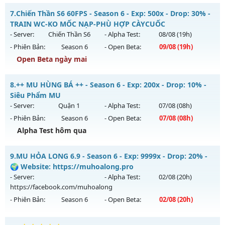
Thể loại: Mu Nguyên bản Webzen
⭐⭐⭐⭐⭐Mu Atlans - free 99%,boss nhiều-hồi sinh
7.
Chiến Thần S6 60FPS - Season 6 - Exp: 500x - Drop: 30% -
Antihack: GameGuard
Mu mới ra tháng 08 2026 - Mở máy chủ
Atlans
vào 13h
TRAIN WC-KO MỐC NẠP-PHÙ HỢP CÀYCUỐC
ngày 08/08/2626
- Server:
Chiến Thần S6
- Alpha Test:
08/08
(19h)
- Phiên Bản:
Season 6
- Open Beta:
09/08
(19h)
Exp: 500x - Drop: 20%
Open Beta ngày mai
Kiểu reset: Reset In Game
Thể loại: Mu Nguyên bản Webzen
Chiến Thần S6 60FPS - TRAIN WC-KO MỐC NẠP-PHÙ HỢP
8.
++ MU HÙNG BÁ ++ - Season 6 - Exp: 200x - Drop: 10% -
CÀYCUỐC
Antihack: chống hack 99%
Siêu Phẩm MU
Mu mới ra tháng 08 2026 - Mở máy chủ
Chiến Thần S6
vào
- Server:
Quận 1
- Alpha Test:
07/08
(08h)
19h ngày 09/08/2626
- Phiên Bản:
Season 6
- Open Beta:
07/08
(08h)
Exp: 500x - Drop: 30%
Alpha Test hôm qua
Kiểu reset: Reset In Game
++ MU HÙNG BÁ ++ - Siêu Phẩm MU
9.
MU HỎA LONG 6.9 - Season 6 - Exp: 9999x - Drop: 20% -
Thể loại: Mu Nguyên bản Webzen
Mu mới ra tháng 08 2026 - Mở máy chủ
Quận 1
vào 08h
🌍 Website: https://muhoalong.pro
Antihack: antihack
ngày 07/08/2626
- Server:
- Alpha Test:
02/08
(20h)
https://facebook.com/muhoalong
Exp: 200x - Drop: 10%
- Phiên Bản:
Season 6
- Open Beta:
02/08
(20h)
Kiểu reset: Reset In Game
Thể loại: Mu Nguyên bản Webzen
MU HỎA LONG 6.9 - 🌍 Website: https://muhoalong.pro