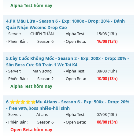
Exp: 500x - Drop: 25%
Alpha Test hôm nay
Kiểu reset: Reset In Game
Season 2 Tuổi Thơ - Drop Ngọc Cao Train Wc tại K4
4.
PK Máu Lửa - Season 6 - Exp: 1000x - Drop: 20% - Đánh
Thể loại: Mu Nguyên bản Webzen
Mu mới ra tháng 08 2026 - Mở máy chủ
Season 2.0
vào 13h
Quái Nhận Wicoinc Drop Cao
Antihack: VIP SHIELD
ngày 10/08/2626
- Server:
CHIẾN THẦN
- Alpha Test:
15/08
(13h)
- Phiên Bản:
Season 6
- Open Beta:
16/08
(13h)
Exp: 200x - Drop: 20%
Kiểu reset: Reset In Game
PK Máu Lửa - Đánh Quái Nhận Wicoinc Drop Cao
5.
Cày Cuốc Không Mốc - Season 2 - Exp: 200x - Drop: 20% -
Thể loại: Mu Bán Đồ Full Trong Shop
Mu mới ra tháng 08 2026 - Mở máy chủ
CHIẾN THẦN
vào
Săn Boss Cực Đã Train 1 Wc Tại K4
Antihack: GameGuard
13h ngày 16/08/2626
- Server:
Ma Vương
- Alpha Test:
08/08
(13h)
- Phiên Bản:
Season 2
- Open Beta:
10/08
(13h)
Exp: 1000x - Drop: 20%
Alpha Test hôm nay
Kiểu reset: Reset In Game
Thể loại: Mu Nguyên bản Webzen
Cày Cuốc Không Mốc - Săn Boss Cực Đã Train 1 Wc Tại K4
6.
⭐⭐⭐⭐⭐Mu Atlans - Season 6 - Exp: 500x - Drop: 20%
Antihack: GameGuard
Mu mới ra tháng 08 2026 - Mở máy chủ
Ma Vương
vào 13h
- free 99%,boss nhiều-hồi sinh
ngày 10/08/2626
- Server:
Atlans
- Alpha Test:
07/08
(13h)
- Phiên Bản:
Season 6
- Open Beta:
08/08
(13h)
Exp: 200x - Drop: 20%
Open Beta hôm nay
Kiểu reset: Reset In Game