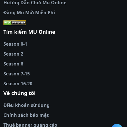
Hướng Dẫn Chơi Mu Online
socolive
|
xoso66
|
DABET
|
xem bóng đá
Đăng Mu Mới Miễn Phí
cakhiatv
|
kèo nhà
cái
|
qh88
|
Ok9
|
nhatvip
|
socolive
|
Ku
88
|
tài xỉu
Tìm kiếm MU Online
online
|
sunwin
|
hitclub
|
b52club
|
iwin
cái uy tín
|
kèo nhà
Season 0-1
cái
|
nowgoal
|
1gom
|
net88
|
max88
|
Season 2
đĩa
|
bắn cá đổi
thưởng
Season 6
|
https://bongdalu.ceo
|
trang chủ
fly88
|
new88
|
https://keonhacai.claims/
|
ht
Season 7-15
bóng đá
|
NEW88
|
socolive
Season 16-20
tv
|
hitclub
|
ok9
|
Hitclub
|
Vic88
|
Red8
win
|
Xoilac
|
open 88
|
open 88
|
sun
Về chúng tôi
win
|
hit club
|
Kingfun
|
game bài đổi
Điều khoản sử dụng
thưởng
|
rik vip
|
game bắn cá đổi
thưởng
|
giai ma keo nha
Chính sách bảo mật
cai
|
8xbet
|
MB66
|
ty le ca
Thuê banner quảng cáo