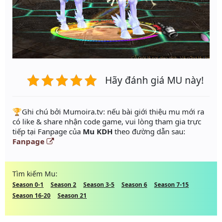
Hãy đánh giá MU này!
️🏆Ghi chú bởi Mumoira.tv: nếu bài giới thiệu mu mới ra
có like & share nhận code game, vui lòng tham gia trực
tiếp tại Fanpage của
Mu KDH
theo đường dẫn sau:
Fanpage
Tìm kiếm Mu:
Season 0-1
Season 2
Season 3-5
Season 6
Season 7-15
Season 16-20
Season 21