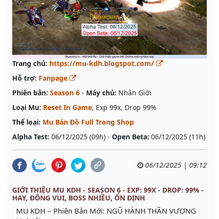
Trang chủ:
https://mu-kdh.blogspot.com/
Hỗ trợ:
Fanpage
Phiên bản:
Season 6
-
Máy chủ:
Nhân Giới
Loại Mu:
Reset In Game
, Exp 99x, Drop 99%
Thể loại:
Mu Bán Đồ Full Trong Shop
Alpha Test:
06/12/2025 (09h) -
Open Beta:
06/12/2025 (11h)
06/12/2025 | 09:12
GIỚI THIỆU MU KDH - SEASON 6 - EXP: 99X - DROP: 99% -
HAY, ĐÔNG VUI, BOSS NHIỀU, ỔN ĐỊNH
MU KDH – Phiên Bản Mới: NGŨ HÀNH THẦN VƯƠNG