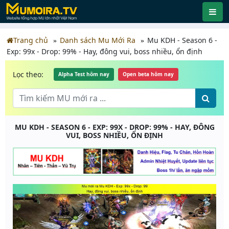
Trang chủ
Danh sách Mu Mới Ra
Mu KDH - Season 6 -
Exp: 99x - Drop: 99% - Hay, đông vui, boss nhiều, ổn định
Lọc theo:
Alpha Test hôm nay
Open beta hôm nay
MU KDH - SEASON 6 - EXP: 99X - DROP: 99% - HAY, ĐÔNG
VUI, BOSS NHIỀU, ỔN ĐỊNH