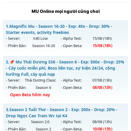
MU Online mọi người cũng chơi
1.
Magnific Mu - Season 16-20 - Exp: 40x - Drop: 30% -
Starter events, activity freebies
- Server:
X40 Low
- Alpha Test:
15/08
(18h)
- Phiên Bản:
Season 16-20
- Open Beta:
15/08
(18h)
Magnific Mu - Starter events, activity freebies
2.
📌 Mu Thái Dương SS6 - Season 6 - Exp: 500x - Drop: 25%
Mu mới ra tháng 08 2026 - Mở máy chủ
X40 Low
vào 18h
- Cày cuốc miễn phí, Boss liên tục, sự kiện 24/24, cộng
ngày 15/08/2626
hưởng Full, cày quà nạp
- Server:
Thái Dương Clasic
- Alpha Test:
07/08
(13h)
Exp: 40x - Drop: 30%
- Phiên Bản:
Season 6
- Open Beta:
08/08
(13h)
Kiểu reset: Reset In Game
Open Beta hôm nay
Thể loại: Mu Nguyên bản Webzen
📌 Mu Thái Dương SS6 - Cày cuốc miễn phí, Boss liên tục,
Antihack: Mega-Anti
3.
Season 2 Tuổi Thơ - Season 2 - Exp: 200x - Drop: 20% -
sự kiện 24/24, cộng hưởng Full, cày quà nạp
Drop Ngọc Cao Train Wc tại K4
Mu mới ra tháng 08 2026 - Mở máy chủ
Thái Dương Clasic
- Server:
Season 2.0
- Alpha Test:
08/08
(13h)
vào 13h ngày 08/08/2626
- Phiên Bản:
Season 2
- Open Beta:
10/08
(13h)