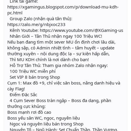
Link tải game:
https://xgamingus.blogspot.com/p/download-mu-kdh-
pc.html
Group Zalo (nhận quà tân thủ):
https://zalo.me/g/nbjxoc233
Kênh Youtube: https://www.youtube.com/@XGaming-us
Nhân Giới – Tân Thủ nhận ngay 100 Triệu WC!
Nếu bạn đang tìm một sever MU ổn định chơi lâu dài,
không sập, có Admin nhiệt tình – tâm huyết – update
thường xuyên – nội dung độc lạ – sự kiện hấp dẫn,
Thì MU KDH chính là nơi dành cho bạn!
Hỗ Trợ Tân Thủ: Tham gia nhóm Zalo nhận ngay:
100 Triệu WC miễn phí
Set VIP 8 bán trong Shop
Cụm 1: Max đồ +9, chỉ việc săn boss, nâng danh hiệu và
cày Flag!
Điểm Đặc Sắc
4 Cụm Sever Boss tràn ngập – Boss đa dạng, phần
thưởng cực khủng:
Boss mạnh rơi đồ cao
Boss yếu săn WC, ngọc, nguyên liệu
Ngọc và nguyên liệu bán trong Shop
Nguyên Tố – Ngũ Hành: Set Chuẩn Thần, Thần Vương,