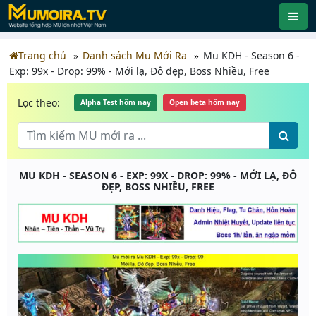
Trang chủ
Danh sách Mu Mới Ra
Mu KDH - Season 6 -
Exp: 99x - Drop: 99% - Mới lạ, Đô đẹp, Boss Nhiều, Free
Lọc theo:
Alpha Test hôm nay
Open beta hôm nay
MU KDH - SEASON 6 - EXP: 99X - DROP: 99% - MỚI LẠ, ĐÔ
ĐẸP, BOSS NHIỀU, FREE