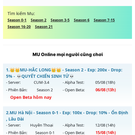
Tìm kiếm Mu:
Season 0-1
Season 2
Season 3-5
Season 6
Season 7-15
Season 16-20
Season 21
MU Online mọi người cũng chơi
1.
👑👑MU-HẮC LONG👑👑 - Season 2 - Exp: 200x - Drop:
5% - 💀QUYẾT CHIẾN SINH TỬ💀
- Server:
CUM-3.4
- Alpha Test:
05/08
(18h)
- Phiên Bản:
Season 2
- Open Beta:
06/08
(13h)
Open Beta hôm nay
👑👑MU-HẮC LONG👑👑 - 💀QUYẾT CHIẾN SINH TỬ💀
2.
MU Hà Nội - Season 0-1 - Exp: 100x - Drop: 10% - Ổn Định
Mu mới ra tháng 08 2026 - Mở máy chủ
CUM-3.4
vào 13h
, Lâu Dài
ngày 06/08/2626
- Server:
Huyền Thoại
- Alpha Test:
12/08
(14h)
- Phiên Bản:
Season 0-1
- Open Beta:
15/08
(14h)
Exp: 200x - Drop: 5%