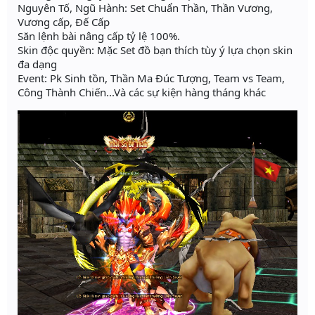
Nguyên Tố, Ngũ Hành: Set Chuẩn Thần, Thần Vương,
Vương cấp, Đế Cấp
Săn lệnh bài nâng cấp tỷ lệ 100%.
Skin độc quyền: Mặc Set đồ bạn thích tùy ý lựa chọn skin
đa dạng
Event: Pk Sinh tồn, Thần Ma Đúc Tượng, Team vs Team,
Công Thành Chiến...Và các sự kiện hàng tháng khác