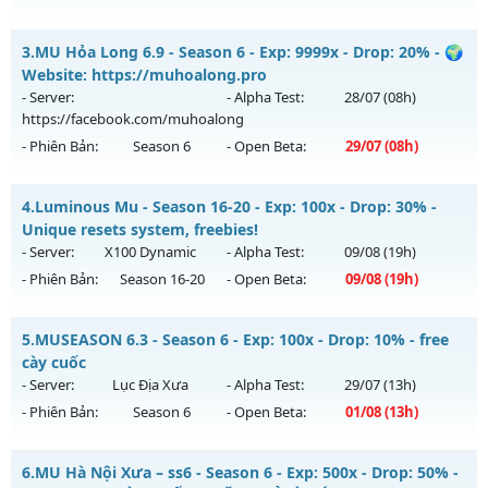
Kiểu reset: Reset In Game
MU Hà Nội - Ổn Định , Lâu Dài
3.
MU Hỏa Long 6.9 - Season 6 - Exp: 9999x - Drop: 20% - 🌍
Thể loại: Mu Nguyên bản Webzen
Mu mới ra tháng 08 2026 - Mở máy chủ
Huyền Thoại
vào
Website: https://muhoalong.pro
Antihack: Sharkguard
14h ngày 15/08/2626
- Server:
- Alpha Test:
28/07
(08h)
https://facebook.com/muhoalong
Exp: 100x - Drop: 10%
- Phiên Bản:
Season 6
- Open Beta:
29/07
(08h)
Kiểu reset: Reset In Game
Thể loại: Mu Nguyên bản Webzen
MU Hỏa Long 6.9 - 🌍 Website: https://muhoalong.pro
4.
Luminous Mu - Season 16-20 - Exp: 100x - Drop: 30% -
Antihack: ICM
Mu mới ra tháng 07 2026 - Mở máy chủ
Unique resets system, freebies!
https://facebook.com/muhoalong
vào 08h ngày
- Server:
X100 Dynamic
- Alpha Test:
09/08
(19h)
29/07/2626
- Phiên Bản:
Season 16-20
- Open Beta:
09/08
(19h)
Exp: 9999x - Drop: 20%
Luminous Mu - Unique resets system, freebies!
Kiểu reset: Non Reset
5.
MUSEASON 6.3 - Season 6 - Exp: 100x - Drop: 10% - free
Mu mới ra tháng 08 2026 - Mở máy chủ
X100 Dynamic
vào
cày cuốc
Thể loại: Mu Nguyên bản Webzen
19h ngày 09/08/2626
- Server:
Lục Địa Xưa
- Alpha Test:
29/07
(13h)
Antihack: XShield
- Phiên Bản:
Season 6
- Open Beta:
01/08
(13h)
Exp: 100x - Drop: 30%
Kiểu reset: Reset In Game
MUSEASON 6.3 - free cày cuốc
6.
MU Hà Nội Xưa – ss6 - Season 6 - Exp: 500x - Drop: 50% -
Thể loại: Mu Nguyên bản Webzen