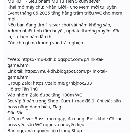
Mu KDH - Siêu phẩm Mu Tu Tiên 5 cụm sever
Khai mở máy chủ: Nhân Giới - Cho Mem mới tu luyện
Event tháng 05.2025 tặng hàng trăm triệu WC cho mem
mới
Nếu bạn đang tìm 1 sever chơi vài năm không sập,
Admin nhiệt tình tâm huyết, update thường xuyên, độc
lạ, sự kiện hấp dẫn thì
Còn chờ gì mà không vào trải nghiệm
*Web: https://mu-kdh.blogspot.com/p/link-tai-
game.html
Link tải: https://mu-kdh.blogspot.com/p/link-tai-
game.html
Group Zalo: https://zalo.me/g/nbjxoc233
Hỗ trợ Tân Thủ
Vào nhóm Zalo được tặng 100m WC
Set Vip 8 bán trong Shop. Cụm 1 max đồ 9. Chỉ việc săn
boss nâng danh hiệu, Flag
Đặc Sắc
4 Cụm Sever Boss tràn ngập, đa dạng. Boss khỏe đồ cao,
boss yếu săn WC ngọc và nguyên liệu
Bán ngọc và nguyên liệu trong Shop