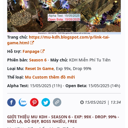
Trang chủ:
https://mu-kdh.blogspot.com/p/link-tai-
game.html
Hỗ trợ:
Fanpage
Phiên bản:
Season 6
-
Máy chủ:
KDH Miễn Phí Tu Tiên
Loại Mu:
Reset In Game
, Exp 99x, Drop 99%
Thể loại:
Mu Custom thêm đồ mới
Alpha Test:
15/05/2025 (11h) -
Open Beta:
15/05/2025 (14h)
15/05/2025 | 13:34
GIỚI THIỆU MU KDH - SEASON 6 - EXP: 99X - DROP: 99% -
MỚI LẠ, ĐÔ ĐẸP, BOSS NHIỀU, FREE