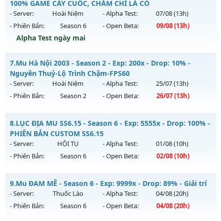
Mu mới ra tháng 08 2026 - Mở máy chủ
Lục Địa Xưa
vào
100% GAME CÀY CUỐC, CHĂM CHỈ LÀ CÓ
Antihack: Yes
13h ngày 01/08/2626
- Server:
Hoài Niệm
- Alpha Test:
07/08
(13h)
- Phiên Bản:
Season 6
- Open Beta:
09/08
(13h)
Exp: 100x - Drop: 10%
Alpha Test ngày mai
Kiểu reset: Reset In Game
Thể loại: Mu Nguyên bản Webzen
MU Hà Nội Xưa – ss6 - 100% GAME CÀY CUỐC, CHĂM CHỈ LÀ
7.
Mu Hà Nội 2003 - Season 2 - Exp: 200x - Drop: 10% -
CÓ
Antihack: hoàn toàn mới
Nguyên Thuỷ-Lộ Trình Chậm-FPS60
Mu mới ra tháng 08 2026 - Mở máy chủ
Hoài Niệm
vào 13h
- Server:
Hoài Niệm
- Alpha Test:
25/07
(13h)
ngày 09/08/2626
- Phiên Bản:
Season 2
- Open Beta:
26/07
(13h)
Exp: 500x - Drop: 50%
Mu Hà Nội 2003 - Nguyên Thuỷ-Lộ Trình Chậm-FPS60
Kiểu reset: Reset In Game
8.
LỤC ĐỊA MU SS6.15 - Season 6 - Exp: 5555x - Drop: 100% -
Mu mới ra tháng 07 2026 - Mở máy chủ
Hoài Niệm
vào 13h
PHIÊN BẢN CUSTOM SS6.15
Thể loại: Mu Nguyên bản Webzen
ngày 26/07/2626
- Server:
HỘI TỤ
- Alpha Test:
01/08
(10h)
Antihack: BDCAM
- Phiên Bản:
Season 6
- Open Beta:
02/08
(10h)
Exp: 200x - Drop: 10%
Kiểu reset: Reset In Game
LỤC ĐỊA MU SS6.15 - PHIÊN BẢN CUSTOM SS6.15
9.
Mu ĐAM MÊ - Season 6 - Exp: 9999x - Drop: 89% - Giải trí
Thể loại: Mu Nguyên bản Webzen
Mu mới ra tháng 08 2026 - Mở máy chủ
HỘI TỤ
vào 10h
- Server:
Thuốc Lào
- Alpha Test:
04/08
(20h)
Antihack: Chống Hack Tối Đa
ngày 02/08/2626
- Phiên Bản:
Season 6
- Open Beta:
04/08
(20h)
Exp: 5555x - Drop: 100%