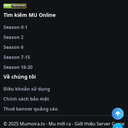
cái
|
qh88
|
Ok9
|
nhatvip
|
socolive
|
Ku
88
|
tài xỉu
Tìm kiếm MU Online
online
|
sunwin
|
hitclub
|
b52club
|
iwin
cái uy tín
|
kèo nhà
Season 0-1
cái
|
nowgoal
|
1gom
|
net88
|
max88
|
Season 2
đĩa
|
bắn cá đổi
thưởng
Season 6
|
https://bongdalu.ceo
|
trang chủ
fly88
|
new88
|
https://keonhacai.claims/
|
ht
Season 7-15
bóng đá
|
NEW88
|
socolive
Season 16-20
tv
|
hitclub
|
ok9
|
Hitclub
|
Vic88
|
Red8
win
|
Xoilac
|
open 88
|
open 88
|
sun
Về chúng tôi
win
|
hit club
|
Kingfun
|
game bài đổi
Điều khoản sử dụng
thưởng
|
rik vip
|
game bắn cá đổi
thưởng
|
giai ma keo nha
Chính sách bảo mật
cai
|
8xbet
|
MB66
|
ty le ca
Thuê banner quảng cáo
cuoc
|
https://lv88.space/
|
NK88
|
tài xỉu
online
|
tài xỉu online
|
hit club
|
top nhà
© 2025 Mumoira.tv - Mu mới ra - Giới thiệu Server Game
cái uy