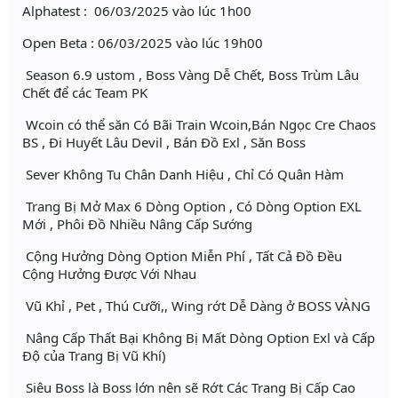
Alphatest : 06/03/2025 vào lúc 1h00
Open Beta : 06/03/2025 vào lúc 19h00
Season 6.9 ustom , Boss Vàng Dễ Chết, Boss Trùm Lâu
Chết để các Team PK
Wcoin có thể săn Có Bãi Train Wcoin,Bán Ngọc Cre Chaos
BS , Đi Huyết Lâu Devil , Bán Đồ Exl , Săn Boss
Sever Không Tu Chân Danh Hiệu , Chỉ Có Quân Hàm
Trang Bị Mở Max 6 Dòng Option , Có Dòng Option EXL
Mới , Phôi Đồ Nhiều Nâng Cấp Sướng
Cộng Hưởng Dòng Option Miễn Phí , Tất Cả Đồ Đều
Cộng Hưởng Được Với Nhau
Vũ Khỉ , Pet , Thú Cưỡi,, Wing rớt Dễ Dàng ở BOSS VÀNG
Nâng Cấp Thất Bại Không Bị Mất Dòng Option Exl và Cấp
Độ của Trang Bị Vũ Khí)
Siêu Boss là Boss lớn nên sẽ Rớt Các Trang Bị Cấp Cao