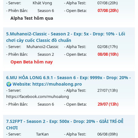
ngày 08/08/2626
- Server:
Khát Vọng
- Alpha Test:
07/08
(20h)
- Phiên Bản:
Season 6
- Open Beta:
07/08
(20h)
Exp: 20x - Drop: 30%
Alpha Test hôm qua
Kiểu reset: Reset In Game
Thể loại: Mu Nguyên bản Webzen
++MU VIỆT ++ - Lâu Dài, Có Gộp Mu
5.
Muhanoi2-Classic - Season 2 - Exp: 5x - Drop: 10% - Lối
Antihack: gold
Mu mới ra tháng 08 2026 - Mở máy chủ
Khát Vọng
vào 20h
chơi cày cuốc Classic đồ chuẩn
ngày 07/08/2626
- Server:
Muhanoi2-Classic
- Alpha Test:
02/08
(17h)
- Phiên Bản:
Season 2
- Open Beta:
08/08
(10h)
Exp: 200x - Drop: 20%
Open Beta hôm nay
Kiểu reset: Reset In Game
Thể loại: Mu Nguyên bản Webzen
Muhanoi2-Classic - Lối chơi cày cuốc Classic đồ chuẩn
6.
MU HỎA LONG 6.9.1 - Season 6 - Exp: 9999x - Drop: 20% -
Antihack: Shark Shield
Mu mới ra tháng 08 2026 - Mở máy chủ
Muhanoi2-Classic
🌍 Website: https://muhoalong.pro
vào 10h ngày 08/08/2626
- Server:
- Alpha Test:
27/07
(13h)
https://facebook.com/muhoalong
Exp: 5x - Drop: 10%
- Phiên Bản:
Season 6
- Open Beta:
29/07
(13h)
Kiểu reset: Reset In Game
Thể loại: Mu Nguyên bản Webzen
MU HỎA LONG 6.9.1 - 🌍 Website: https://muhoalong.pro
7.
S2FPT - Season 2 - Exp: 500x - Drop: 20% - GIẢI TRÍ-DỄ
Antihack: Pro
Mu mới ra tháng 07 2026 - Mở máy chủ
CHƠI
https://facebook.com/muhoalong
vào 13h ngày
- Server:
TarKan
- Alpha Test:
06/08
(09h)