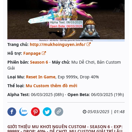
Trang chủ:
http://mukhoinguyen.info/
Hỗ trợ:
Fanpage
Phiên bản:
Season 6
-
Máy chủ:
Mu Dễ Chơi, Bản Custom
Giải
Loại Mu:
Reset In Game
, Exp 9999x, Drop 40%
Thể loại:
Mu Custom thêm đồ mới
Alpha Test:
06/03/2025 (08h) -
Open Beta:
06/03/2025 (19h)
05/03/2025 | 01:48
GIỚI THIỆU MU KHƠI NGUÊN CUSTOM - SEASON 6 - EXP:
9999X - DROP: 40% - DỄ CHƠI, MU CUSTOM GIẢI TRÍ LÂU