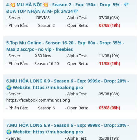
Thể loại: Mu Nguyên bản Webzen
Hà Nội 2003 - Hoài N - Nơi ký ức MU sống lại
4.
💥 MU HÀ NỘI 💥 - Season 2 - Exp: 150x - Drop: 5% - 💎
Antihack: GameGuard
Mu mới ra tháng 08 2026 - Mở máy chủ
Hoài Niệm
vào 14h
ĐUA TOP NHẬN ATM- pk 24/24💎
ngày 08/08/2626
- Server:
DEVIAS
- Alpha Test:
07/08
(08h)
- Phiên Bản:
Season 2
- Open Beta:
07/08
(19h)
Exp: 300x - Drop: 40%
Kiểu reset: Reset In Game
💥 MU HÀ NỘI 💥 - 💎 ĐUA TOP NHẬN ATM- pk 24/24💎
5.
Top Mu Online - Season 16-20 - Exp: 80x - Drop: 35% -
Thể loại: Mu Custom thêm đồ mới
Mu mới ra tháng 08 2026 - Mở máy chủ
DEVIAS
vào 19h
Max 2 acc/pc - no vip - freebies
Antihack: UKG
ngày 07/08/2626
- Server:
X80 New
- Alpha Test:
11/08
(19h)
- Phiên Bản:
Season 16-20
- Open Beta:
11/08
(19h)
Exp: 150x - Drop: 5%
Kiểu reset: Reset In Game
Top Mu Online - Max 2 acc/pc - no vip - freebies
6.
MU HỎA LONG 6.9 - Season 6 - Exp: 9999x - Drop: 20% -
Thể loại: Mu Nguyên bản Webzen
Mu mới ra tháng 08 2026 - Mở máy chủ
X80 New
vào 19h
🌍 Website: https://muhoalong.pro
Antihack: BDCAM
ngày 11/08/2626
- Server:
- Alpha Test:
05/08
(08h)
https://facebook.com/muhoalong
Exp: 80x - Drop: 35%
- Phiên Bản:
Season 6
- Open Beta:
05/08
(08h)
Kiểu reset: Reset In Game
Thể loại: Mu Nguyên bản Webzen
MU HỎA LONG 6.9 - 🌍 Website: https://muhoalong.pro
7.
MU HỎA LONG 6.9 - Season 6 - Exp: 9999x - Drop: 20% -
Antihack: AntiShield
Mu mới ra tháng 08 2026 - Mở máy chủ
🌍 Website: https://muhoalong.pro
https://facebook.com/muhoalong
vào 08h ngày
- Server:
- Alpha Test:
05/08
(19h)