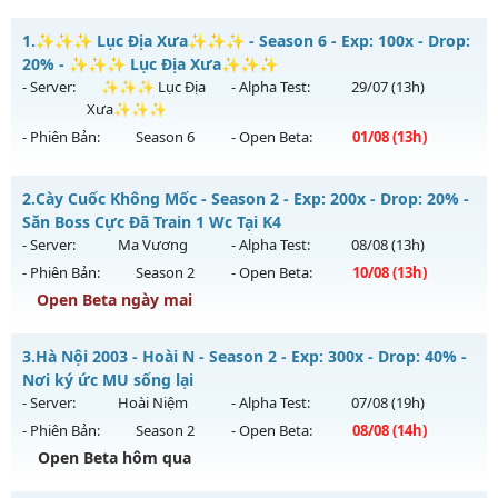
1.
✨✨✨ Lục Địa Xưa✨✨✨ - Season 6 - Exp: 100x - Drop:
20% - ✨✨✨ Lục Địa Xưa✨✨✨
- Server:
✨✨✨ Lục Địa
- Alpha Test:
29/07
(13h)
Xưa✨✨✨
- Phiên Bản:
Season 6
- Open Beta:
01/08
(13h)
✨✨✨ Lục Địa Xưa✨✨✨ - ✨✨✨ Lục Địa Xưa✨✨✨
2.
Cày Cuốc Không Mốc - Season 2 - Exp: 200x - Drop: 20% -
Mu mới ra tháng 08 2026 - Mở máy chủ
✨✨✨ Lục Địa
Săn Boss Cực Đã Train 1 Wc Tại K4
Xưa✨✨✨
vào 13h ngày 01/08/2626
- Server:
Ma Vương
- Alpha Test:
08/08
(13h)
- Phiên Bản:
Season 2
- Open Beta:
10/08
(13h)
Exp: 100x - Drop: 20%
Open Beta ngày mai
Kiểu reset: Reset In Game
Thể loại: Mu Nguyên bản Webzen
Cày Cuốc Không Mốc - Săn Boss Cực Đã Train 1 Wc Tại K4
3.
Hà Nội 2003 - Hoài N - Season 2 - Exp: 300x - Drop: 40% -
Antihack: XTEAM
Mu mới ra tháng 08 2026 - Mở máy chủ
Ma Vương
vào 13h
Nơi ký ức MU sống lại
ngày 10/08/2626
- Server:
Hoài Niệm
- Alpha Test:
07/08
(19h)
- Phiên Bản:
Season 2
- Open Beta:
08/08
(14h)
Exp: 200x - Drop: 20%
Open Beta hôm qua
Kiểu reset: Reset In Game