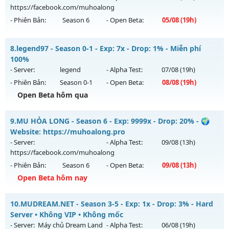
05/08/2626
https://facebook.com/muhoalong
- Phiên Bản:
Season 6
- Open Beta:
05/08
(19h)
Exp: 9999x - Drop: 20%
Kiểu reset: Non Reset
MU HỎA LONG 6.9 - 🌍 Website: https://muhoalong.pro
8.
legend97 - Season 0-1 - Exp: 7x - Drop: 1% - Miễn phí
Thể loại: Mu Nguyên bản Webzen
Mu mới ra tháng 08 2026 - Mở máy chủ
100%
Antihack: XShield
https://facebook.com/muhoalong
vào 19h ngày
- Server:
legend
- Alpha Test:
07/08
(19h)
05/08/2626
- Phiên Bản:
Season 0-1
- Open Beta:
08/08
(19h)
Exp: 9999x - Drop: 20%
Open Beta hôm qua
Kiểu reset: Non Reset
legend97 - Miễn phí 100%
9.
MU HỎA LONG - Season 6 - Exp: 9999x - Drop: 20% - 🌍
Thể loại: Mu Nguyên bản Webzen
Mu mới ra tháng 08 2026 - Mở máy chủ
legend
vào 19h
Website: https://muhoalong.pro
Antihack: XShield
ngày 08/08/2626
- Server:
- Alpha Test:
09/08
(13h)
https://facebook.com/muhoalong
Exp: 7x - Drop: 1%
- Phiên Bản:
Season 6
- Open Beta:
09/08
(13h)
Kiểu reset: Reset In Game
Open Beta hôm nay
Thể loại: Mu Nguyên bản Webzen
MU HỎA LONG - 🌍 Website: https://muhoalong.pro
Antihack: Bandicam Hack 100%
10.
MUDREAM.NET - Season 3-5 - Exp: 1x - Drop: 3% - Hard
Mu mới ra tháng 08 2026 - Mở máy chủ
Server • Không VIP • Không mốc
https://facebook.com/muhoalong
vào 13h ngày
- Server:
Máy chủ Dream Land
- Alpha Test:
06/08
(19h)