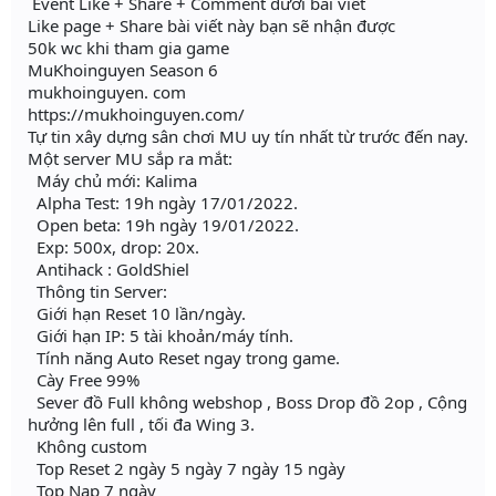
Event Like + Share + Comment dưới bài viết
Like page + Share bài viết này bạn sẽ nhận được
50k wc khi tham gia game
MuKhoinguyen Season 6
mukhoinguyen. com
https://mukhoinguyen.com/
Tự tin xây dựng sân chơi MU uy tín nhất từ trước đến nay.
Một server MU sắp ra mắt:
Máy chủ mới: Kalima
Alpha Test: 19h ngày 17/01/2022.
Open beta: 19h ngày 19/01/2022.
Exp: 500x, drop: 20x.
Antihack : GoldShiel
Thông tin Server:
Giới hạn Reset 10 lần/ngày.
Giới hạn IP: 5 tài khoản/máy tính.
Tính năng Auto Reset ngay trong game.
Cày Free 99%
Sever đồ Full không webshop , Boss Drop đồ 2op , Cộng
hưởng lên full , tối đa Wing 3.
Không custom
Top Reset 2 ngày 5 ngày 7 ngày 15 ngày
Top Nạp 7 ngày