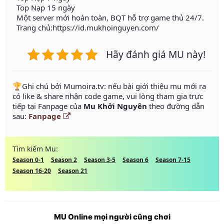
Top Nạp 15 ngày
Một server mới hoàn toàn, BQT hỗ trợ game thủ 24/7.
Trang chủ:https://id.mukhoinguyen.com/
Hãy đánh giá MU này!
️🏆Ghi chú bởi Mumoira.tv: nếu bài giới thiệu mu mới ra
có like & share nhận code game, vui lòng tham gia trực
tiếp tại Fanpage của
Mu Khởi Nguyên
theo đường dẫn
sau:
Fanpage
Tìm kiếm Mu:
Season 0-1
Season 2
Season 3-5
Season 6
Season 7-15
Season 16-20
Season 21
MU Online mọi người cũng chơi