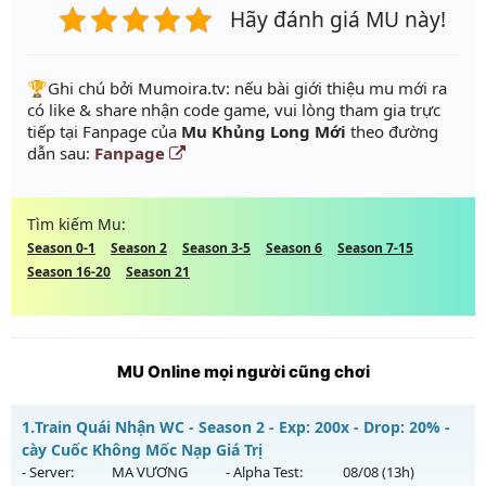
Hãy đánh giá MU này!
️🏆Ghi chú bởi Mumoira.tv: nếu bài giới thiệu mu mới ra
có like & share nhận code game, vui lòng tham gia trực
tiếp tại Fanpage của
Mu Khủng Long Mới
theo đường
dẫn sau:
Fanpage
Tìm kiếm Mu:
Season 0-1
Season 2
Season 3-5
Season 6
Season 7-15
Season 16-20
Season 21
MU Online mọi người cũng chơi
1.
Train Quái Nhận WC - Season 2 - Exp: 200x - Drop: 20% -
cày Cuốc Không Mốc Nạp Giá Trị
- Server:
MA VƯƠNG
- Alpha Test:
08/08
(13h)