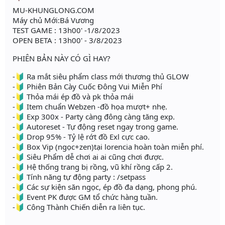
MU-KHUNGLONG.COM
Máy chủ Mới:Bá Vương
TEST GAME : 13h00' -1/8/2023
OPEN BETA : 13h00' - 3/8/2023
PHIÊN BẢN NÀY CÓ GÌ HAY?
-🔰 Ra mắt siêu phẩm class mới thương thủ GLOW
-🔰 Phiên Bản Cày Cuốc Đông Vui Miễn Phí
-🔰 Thỏa mái ép đồ và pk thỏa mái
-🔰 Item chuẩn Webzen -đồ họa mượt+ nhẹ.
-🔰 Exp 300x - Party càng đông càng tăng exp.
-🔰 Autoreset - Tự động reset ngay trong game.
-🔰 Drop 95% - Tỷ lệ rớt đồ Exl cực cao.
-🔰 Box Vip (ngọc+zen)tại lorencia hoàn toàn miễn phí.
-🔰 Siêu Phẩm dễ chơi ai ai cũng chơi được.
-🔰 Hệ thống trang bị rồng, vũ khí rồng cấp 2.
-🔰 Tính năng tự động party : /setpass
-🔰 Các sự kiện săn ngọc, ép đồ đa dạng, phong phú.
-🔰 Event PK được GM tổ chức hàng tuần.
-🔰 Công Thành Chiến diễn ra liên tục.