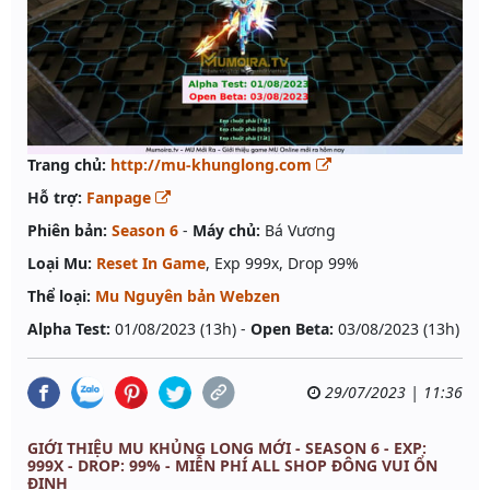
Trang chủ:
http://mu-khunglong.com
Hỗ trợ:
Fanpage
Phiên bản:
Season 6
-
Máy chủ:
Bá Vương
Loại Mu:
Reset In Game
, Exp 999x, Drop 99%
Thể loại:
Mu Nguyên bản Webzen
Alpha Test:
01/08/2023 (13h) -
Open Beta:
03/08/2023 (13h)
29/07/2023 | 11:36
GIỚI THIỆU MU KHỦNG LONG MỚI - SEASON 6 - EXP:
999X - DROP: 99% - MIỄN PHÍ ALL SHOP ĐÔNG VUI ỔN
ĐỊNH