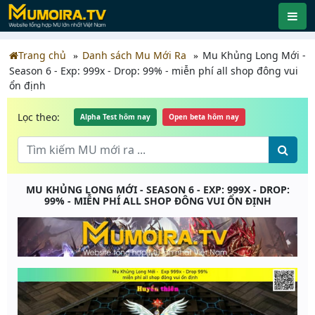
Trang chủ
Danh sách Mu Mới Ra
Mu Khủng Long Mới -
Season 6 - Exp: 999x - Drop: 99% - miễn phí all shop đông vui
ổn định
Lọc theo:
Alpha Test hôm nay
Open beta hôm nay
MU KHỦNG LONG MỚI - SEASON 6 - EXP: 999X - DROP:
99% - MIỄN PHÍ ALL SHOP ĐÔNG VUI ỔN ĐỊNH