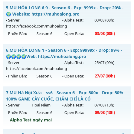
Thể loại: Mu Nguyên bản Webzen
MU HỎA LONG 6.9 - 🌍 Website: https://muhoalong.pro
5.
MU HỎA LONG 6.9 - Season 6 - Exp: 9999x - Drop: 20% -
Antihack: AntiShield
Mu mới ra tháng 08 2026 - Mở máy chủ
🌍 Website: https://muhoalong.pro
https://facebook.com/muhoalong
vào 13h ngày
- Server:
- Alpha Test:
03/08
(08h)
04/08/2626
https://facebook.com/muhoalong
- Phiên Bản:
Season 6
- Open Beta:
03/08
(08h)
Exp: 9999x - Drop: 20%
Kiểu reset: Non Reset
MU HỎA LONG 6.9 - 🌍 Website: https://muhoalong.pro
6.
MU HỎA LONG 1 - Season 6 - Exp: 99999x - Drop: 99% -
Thể loại: Mu Nguyên bản Webzen
Mu mới ra tháng 08 2026 - Mở máy chủ
🌍🌍🌍🌍Web: https://muhoalong.pro
Antihack: XShield
https://facebook.com/muhoalong
vào 08h ngày
- Server:
- Alpha Test:
25/07
(09h)
03/08/2626
https://facebook.com/muhoalong
- Phiên Bản:
Season 6
- Open Beta:
27/07
(09h)
Exp: 9999x - Drop: 20%
Kiểu reset: Non Reset
MU HỎA LONG 1 - 🌍🌍🌍🌍Web: https://muhoalong.pro
7.
MU Hà Nội Xưa – ss6 - Season 6 - Exp: 500x - Drop: 50% -
Thể loại: Mu Nguyên bản Webzen
Mu mới ra tháng 07 2026 - Mở máy chủ
100% GAME CÀY CUỐC, CHĂM CHỈ LÀ CÓ
Antihack: XShield
https://facebook.com/muhoalong
vào 09h ngày
- Server:
Hoài Niệm
- Alpha Test:
07/08
(13h)
27/07/2626
- Phiên Bản:
Season 6
- Open Beta:
09/08
(13h)
Exp: 99999x - Drop: 99%
Alpha Test ngày mai
Kiểu reset: Non Reset
MU Hà Nội Xưa – ss6 - 100% GAME CÀY CUỐC, CHĂM CHỈ LÀ