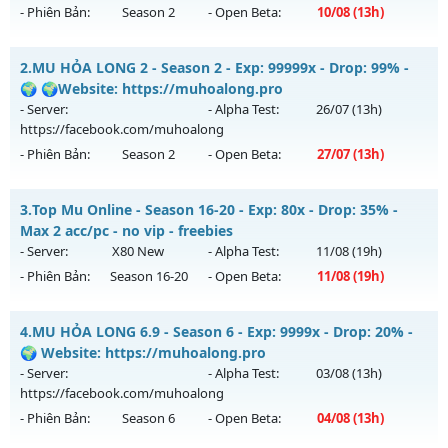
- Phiên Bản:
Season 2
- Open Beta:
10/08
(13h)
Train Quái Nhận WC - cày Cuốc Không Mốc Nạp Giá Trị
2.
MU HỎA LONG 2 - Season 2 - Exp: 99999x - Drop: 99% -
Mu mới ra tháng 08 2026 - Mở máy chủ
MA VƯƠNG
vào
🌍 🌍Website: https://muhoalong.pro
13h ngày 10/08/2626
- Server:
- Alpha Test:
26/07
(13h)
https://facebook.com/muhoalong
Exp: 200x - Drop: 20%
- Phiên Bản:
Season 2
- Open Beta:
27/07
(13h)
Kiểu reset: Reset In Game
Thể loại: Mu Nguyên bản Webzen
MU HỎA LONG 2 - 🌍 🌍Website: https://muhoalong.pro
3.
Top Mu Online - Season 16-20 - Exp: 80x - Drop: 35% -
Antihack: GameGuard
Mu mới ra tháng 07 2026 - Mở máy chủ
Max 2 acc/pc - no vip - freebies
https://facebook.com/muhoalong
vào 13h ngày
- Server:
X80 New
- Alpha Test:
11/08
(19h)
27/07/2626
- Phiên Bản:
Season 16-20
- Open Beta:
11/08
(19h)
Exp: 99999x - Drop: 99%
Top Mu Online - Max 2 acc/pc - no vip - freebies
Kiểu reset: Non Reset
4.
MU HỎA LONG 6.9 - Season 6 - Exp: 9999x - Drop: 20% -
Mu mới ra tháng 08 2026 - Mở máy chủ
X80 New
vào 19h
🌍 Website: https://muhoalong.pro
Thể loại: Mu Nguyên bản Webzen
ngày 11/08/2626
- Server:
- Alpha Test:
03/08
(13h)
Antihack: Xshiel
https://facebook.com/muhoalong
Exp: 80x - Drop: 35%
- Phiên Bản:
Season 6
- Open Beta:
04/08
(13h)
Kiểu reset: Reset In Game