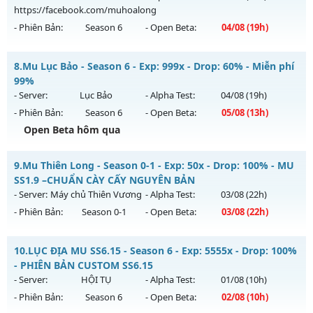
01/08/2626
https://facebook.com/muhoalong
- Phiên Bản:
Season 6
- Open Beta:
04/08
(19h)
Exp: 9999x - Drop: 99%
Kiểu reset: Non Reset
MU HỎA LONG 6.9 - 🌍 Website: https://muhoalong.pro
8.
Mu Lục Bảo - Season 6 - Exp: 999x - Drop: 60% - Miễn phí
Thể loại: Mu Nguyên bản Webzen
Mu mới ra tháng 08 2026 - Mở máy chủ
99%
Antihack: XShield
https://facebook.com/muhoalong
vào 19h ngày
- Server:
Lục Bảo
- Alpha Test:
04/08
(19h)
04/08/2626
- Phiên Bản:
Season 6
- Open Beta:
05/08
(13h)
Exp: 9999x - Drop: 20%
Open Beta hôm qua
Kiểu reset: Non Reset
Mu Lục Bảo - Miễn phí 99%
9.
Mu Thiên Long - Season 0-1 - Exp: 50x - Drop: 100% - MU
Thể loại: Mu Nguyên bản Webzen
Mu mới ra tháng 08 2026 - Mở máy chủ
Lục Bảo
vào 13h
SS1.9 –CHUẨN CÀY CẤY NGUYÊN BẢN
Antihack: XShield
ngày 05/08/2626
- Server:
Máy chủ Thiên Vương
- Alpha Test:
03/08
(22h)
- Phiên Bản:
Season 0-1
- Open Beta:
03/08
(22h)
Exp: 999x - Drop: 60%
Kiểu reset: Non Reset
Mu Thiên Long - MU SS1.9 –CHUẨN CÀY CẤY NGUYÊN BẢN
10.
LỤC ĐỊA MU SS6.15 - Season 6 - Exp: 5555x - Drop: 100%
Thể loại: Mu Custom thêm đồ mới
Mu mới ra tháng 08 2026 - Mở máy chủ
Máy chủ Thiên
- PHIÊN BẢN CUSTOM SS6.15
Antihack: SharkAnti
Vương
vào 22h ngày 03/08/2626
- Server:
HỘI TỤ
- Alpha Test:
01/08
(10h)
- Phiên Bản:
Season 6
- Open Beta:
02/08
(10h)
Exp: 50x - Drop: 100%