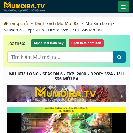
Trang chủ
Danh sách Mu Mới Ra
Mu Kim Long -
Season 6 - Exp: 200x - Drop: 35% - MU SS6 Mới Ra
Lọc theo:
Alpha Test hôm nay
Open beta hôm nay
MU KIM LONG - SEASON 6 - EXP: 200X - DROP: 35% - MU
SS6 MỚI RA