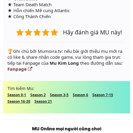
★ Team Death Match
★ Hỗn chiến Mê cung Atlantic
★ Công Thành Chiến
Hãy đánh giá MU này!
️🏆Ghi chú bởi Mumoira.tv: nếu bài giới thiệu mu mới ra
có like & share nhận code game, vui lòng tham gia trực
tiếp tại Fanpage của
Mu Kim Long
theo đường dẫn sau:
Fanpage
Tìm kiếm Mu:
Season 0-1
Season 2
Season 3-5
Season 6
Season 7-15
Season 16-20
Season 21
MU Online mọi người cũng chơi