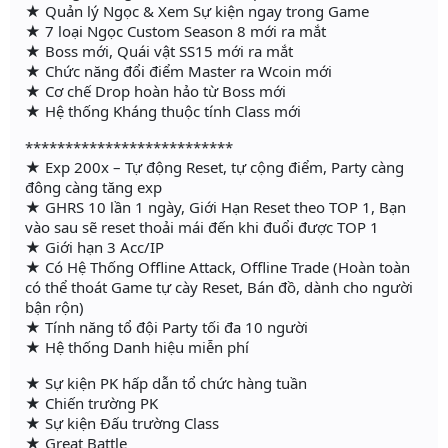
★ Quản lý Ngọc & Xem Sự kiện ngay trong Game
★ 7 loại Ngọc Custom Season 8 mới ra mắt
★ Boss mới, Quái vật SS15 mới ra mắt
★ Chức năng đổi điểm Master ra Wcoin mới
★ Cơ chế Drop hoàn hảo từ Boss mới
★ Hệ thống Kháng thuộc tính Class mới
**************************
★ Exp 200x – Tự động Reset, tự cộng điểm, Party càng
đông càng tăng exp
★ GHRS 10 lần 1 ngày, Giới Hạn Reset theo TOP 1, Bạn
vào sau sẽ reset thoải mái đến khi đuổi được TOP 1
★ Giới hạn 3 Acc/IP
★ Có Hệ Thống Offline Attack, Offline Trade (Hoàn toàn
có thể thoát Game tự cày Reset, Bán đồ, dành cho người
bận rộn)
★ Tính năng tổ đội Party tối đa 10 người
★ Hệ thống Danh hiệu miễn phí
★ Sự kiện PK hấp dẫn tổ chức hàng tuần
★ Chiến trường PK
★ Sự kiện Đấu trường Class
★ Great Battle