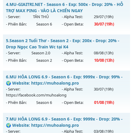
Thể loại: Mu Nguyên bản Webzen
MU HỎA LONG 15 - 🌍 Website: https://muhoalong.pro
4.
MU-GIAITRI.NET - Season 6 - Exp: 500x - Drop: 20% - HỖ
Antihack: ICMPROTECT ✅ 🔴 ✨ ⚡️
Mu mới ra tháng 07 2026 - Mở máy chủ
TRỢ MAX PING - VÀO LÀ CHIẾN NGAY
https://facebook.com/muhoalong
vào 08h ngày
- Server:
TÂN THỦ
- Alpha Test:
29/07
(19h)
01/07/2626
- Phiên Bản:
Season 6
- Open Beta:
30/07
(19h)
Exp: 9999x - Drop: 99%
MU-GIAITRI.NET - HỖ TRỢ MAX PING - VÀO LÀ CHIẾN NGAY
Kiểu reset: Non Reset
5.
Season 2 Tuổi Thơ - Season 2 - Exp: 200x - Drop: 20% -
Mu mới ra tháng 07 2026 - Mở máy chủ
TÂN THỦ
vào 19h
Drop Ngọc Cao Train Wc tại K4
Thể loại: Mu Nguyên bản Webzen
ngày 30/07/2626
- Server:
Season 2.0
- Alpha Test:
08/08
(13h)
Antihack: Xshiel
- Phiên Bản:
Season 2
- Open Beta:
10/08
(13h)
Exp: 500x - Drop: 20%
Kiểu reset: Reset In Game
Season 2 Tuổi Thơ - Drop Ngọc Cao Train Wc tại K4
6.
MU HỎA LONG 6.9 - Season 6 - Exp: 9999x - Drop: 99% -
Thể loại: Mu Nguyên bản Webzen
Mu mới ra tháng 08 2026 - Mở máy chủ
Season 2.0
vào 13h
🌍 Website: https://muhoalong.pro
Antihack: FPS 60 - CHỐNG HACK 100%
ngày 10/08/2626
- Server:
- Alpha Test:
30/07
(19h)
https://facebook.com/muhoalong
Exp: 200x - Drop: 20%
- Phiên Bản:
Season 6
- Open Beta:
01/08
(19h)
Kiểu reset: Reset In Game
Thể loại: Mu Bán Đồ Full Trong Shop
MU HỎA LONG 6.9 - 🌍 Website: https://muhoalong.pro
7.
MU HỎA LONG 6.9 - Season 6 - Exp: 9999x - Drop: 20% -
Antihack: GameGuard
Mu mới ra tháng 08 2026 - Mở máy chủ
🌍 Website: https://muhoalong.pro
https://facebook.com/muhoalong
vào 19h ngày
- Server:
- Alpha Test:
03/08
(19h)