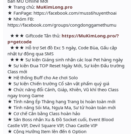
bản MU Online Mới
★ Trang chủ:
MuKimLong.pro
★ FanPage: https://facebook.com/muss6huyenthoai
★ Nhóm FB:
https://facebook.com/groups/congdonggamethumu
★★★ Giftcode Tân thủ:
https://MuKimLong.pro/?
p=getcode
★★★ Hỗ trợ Set đồ Exc 5 ngày, Code Bùa, Gấu cập
nhật tự động qua SMS
★★★ Sự kiện Giáng sinh nhận các loại Pet hàng ngày
★ Sự kiện Đua TOP Reset Ngày Mới, Sự kiện Đấu trường
Class mới
★ Hệ thống Buff cho Ae chơi Solo
★ Sự kiện Chiến trường Cổ săn vật phẩm quý giá
★ Chức năng đổi Cánh, Giáp, Khiên, Vũ khí theo Class
ngay trong Game
★ Tính năng Ép Thăng hạng Trang bị hoàn toàn mới
★ Tính năng Sói Ma, Ngựa Ma, Sư tử hoàn toàn mới
★ Cơ chế Cân bằng Class hoàn hảo
★ Săn Boss nhận Xu & Đồ Socket cuối, Event Blood
Castle VIP, Devil Square VIP, Chao Castle VIP
★ Cộng Hưởng Item lên đến 6 Option