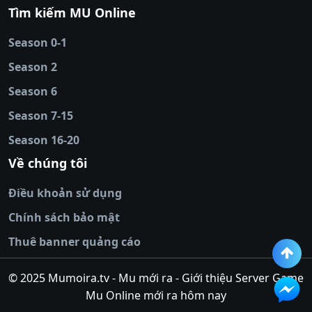
88
|
tài xỉu
Tìm kiếm MU Online
online
|
sunwin
|
hitclub
|
b52club
|
iwin
cái uy tín
|
kèo nhà
Season 0-1
cái
|
nowgoal
|
1gom
|
net88
|
max88
|
Season 2
đĩa
|
bắn cá đổi
thưởng
Season 6
|
https://bongdalu.ceo
|
trang chủ
fly88
|
new88
|
https://keonhacai.claims/
|
ht
Season 7-15
bóng đá
|
NEW88
|
socolive
Season 16-20
tv
|
hitclub
|
ok9
|
Hitclub
|
Vic88
|
Red8
win
|
Xoilac
|
open 88
|
open 88
|
sun
Về chúng tôi
win
|
hit club
|
Kingfun
|
game bài đổi
Điều khoản sử dụng
thưởng
|
rik vip
|
game bắn cá đổi
thưởng
|
giai ma keo nha
Chính sách bảo mật
cai
|
8xbet
|
MB66
|
ty le ca
Thuê banner quảng cáo
cuoc
|
https://lv88.space/
|
NK88
|
tài xỉu
online
|
tài xỉu online
|
hit club
|
top nhà
© 2025 Mumoira.tv - Mu mới ra - Giới thiệu Server Game
cái uy
Mu Online mới ra hôm nay
tín
|
go88
|
https://ok88vin.com/
|
789BET