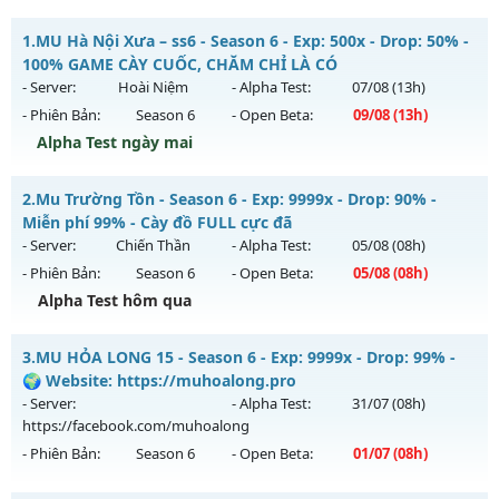
1.
MU Hà Nội Xưa – ss6 - Season 6 - Exp: 500x - Drop: 50% -
100% GAME CÀY CUỐC, CHĂM CHỈ LÀ CÓ
- Server:
Hoài Niệm
- Alpha Test:
07/08
(13h)
- Phiên Bản:
Season 6
- Open Beta:
09/08
(13h)
Alpha Test ngày mai
MU Hà Nội Xưa – ss6 - 100% GAME CÀY CUỐC, CHĂM CHỈ LÀ
2.
Mu Trường Tồn - Season 6 - Exp: 9999x - Drop: 90% -
CÓ
Miễn phí 99% - Cày đồ FULL cực đã
Mu mới ra tháng 08 2026 - Mở máy chủ
Hoài Niệm
vào 13h
- Server:
Chiến Thần
- Alpha Test:
05/08
(08h)
ngày 09/08/2626
- Phiên Bản:
Season 6
- Open Beta:
05/08
(08h)
Exp: 500x - Drop: 50%
Alpha Test hôm qua
Kiểu reset: Reset In Game
Mu Trường Tồn - Miễn phí 99% - Cày đồ FULL cực đã
3.
MU HỎA LONG 15 - Season 6 - Exp: 9999x - Drop: 99% -
Thể loại: Mu Nguyên bản Webzen
Mu mới ra tháng 08 2026 - Mở máy chủ
Chiến Thần
vào 08h
🌍 Website: https://muhoalong.pro
Antihack: BDCAM
ngày 05/08/2626
- Server:
- Alpha Test:
31/07
(08h)
https://facebook.com/muhoalong
Exp: 9999x - Drop: 90%
- Phiên Bản:
Season 6
- Open Beta:
01/07
(08h)
Kiểu reset: Reset In Game