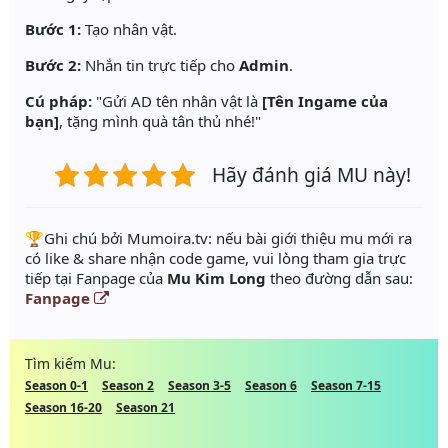
Bước 1:
Tạo nhân vật.
Bước 2:
Nhắn tin trực tiếp cho
Admin
.
Cú pháp:
"Gửi AD tên nhân vật là
[Tên Ingame của
bạn]
, tặng mình quà tân thủ nhé!"
Hãy đánh giá MU này!
️🏆Ghi chú bởi Mumoira.tv: nếu bài giới thiệu mu mới ra
có like & share nhận code game, vui lòng tham gia trực
tiếp tại Fanpage của
Mu Kim Long
theo đường dẫn sau:
Fanpage
Tìm kiếm Mu:
Season 0-1
Season 2
Season 3-5
Season 6
Season 7-15
Season 16-20
Season 21