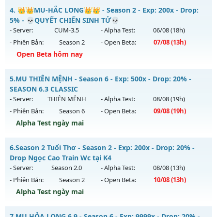
Siêu phẩm SS6 2026 - Free set tân thủ, Đồ họa 60 fps
4.
👑👑MU-HẮC LONG👑👑 - Season 2 - Exp: 200x - Drop:
Thể loại: Mu Nguyên bản Webzen
Mu mới ra tháng 08 2026 - Mở máy chủ
Giải Trí
vào 13h
5% - 💀QUYẾT CHIẾN SINH TỬ💀
Antihack: VietGuard
ngày 03/08/2626
- Server:
CUM-3.5
- Alpha Test:
06/08
(18h)
- Phiên Bản:
Season 2
- Open Beta:
07/08
(13h)
Exp: 9999x - Drop: 90%
Open Beta hôm nay
Kiểu reset: Reset In Game
Thể loại: Mu Bán Đồ Full Trong Shop
👑👑MU-HẮC LONG👑👑 - 💀QUYẾT CHIẾN SINH TỬ💀
5.
MU THIÊN MỆNH - Season 6 - Exp: 500x - Drop: 20% -
Antihack: Anti Phoenix
Mu mới ra tháng 08 2026 - Mở máy chủ
CUM-3.5
vào 13h
SEASON 6.3 CLASSIC
ngày 07/08/2626
- Server:
THIÊN MỆNH
- Alpha Test:
08/08
(19h)
- Phiên Bản:
Season 6
- Open Beta:
09/08
(19h)
Exp: 200x - Drop: 5%
Alpha Test ngày mai
Kiểu reset: Reset In Game
Thể loại: Mu Nguyên bản Webzen
MU THIÊN MỆNH - SEASON 6.3 CLASSIC
6.
Season 2 Tuổi Thơ - Season 2 - Exp: 200x - Drop: 20% -
Antihack: Sharkguard
Mu mới ra tháng 08 2026 - Mở máy chủ
THIÊN MỆNH
vào
Drop Ngọc Cao Train Wc tại K4
19h ngày 09/08/2626
- Server:
Season 2.0
- Alpha Test:
08/08
(13h)
- Phiên Bản:
Season 2
- Open Beta:
10/08
(13h)
Exp: 500x - Drop: 20%
Alpha Test ngày mai
Kiểu reset: Reset In Game
Thể loại: Mu Nguyên bản Webzen
Season 2 Tuổi Thơ - Drop Ngọc Cao Train Wc tại K4
7.
MU HỎA LONG 6.9 - Season 6 - Exp: 9999x - Drop: 20% -