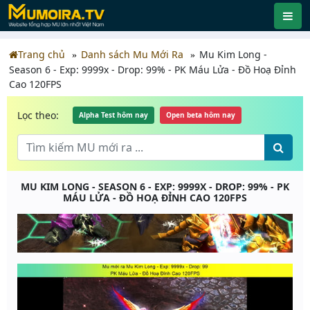
Trang chủ
Danh sách Mu Mới Ra
Mu Kim Long -
Season 6 - Exp: 9999x - Drop: 99% - PK Máu Lửa - Đồ Hoạ Đỉnh
Cao 120FPS
Lọc theo:
Alpha Test hôm nay
Open beta hôm nay
MU KIM LONG - SEASON 6 - EXP: 9999X - DROP: 99% - PK
MÁU LỬA - ĐỒ HOẠ ĐỈNH CAO 120FPS