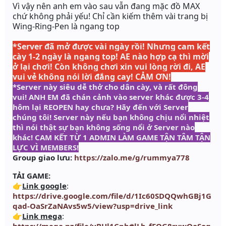
Vì vậy nên anh em vào sau vẫn đang mặc đồ MAX
chứ không phải yếu! Chỉ cần kiếm thêm vài trang bị
Wing-Ring-Pen
là ngang top
*Server đã mở được vài ngày rồi! Nhưng cam kết
cày 1-2 ngày là ngang top!
AE nào hợp cạ thì mời
ở lại chơi! Còn không chơi xin vui lòng rời đi, AE
vui vẻ không nói lời đắng cay! CẢM ƠN!
*Server này siêu dễ thở cho dân cày, và rất đông
vui! ANH EM đã chán cảnh vào server khác được 3-4
hôm lại REOPEN hay chưa? Hãy đến với Server
chúng tôi! Server này nếu bạn không chịu nổi nhiệt
thì nói thật sự bạn không sống nổi ở Server nào
khác! CAM KẾT TỪ 1 ADMIN LÀM GAME TẬN TÂM TẬN
LỰC VÌ MEMBERS!
Group giao lưu:
https://zalo.me/g/rummya778
TẢI GAME:
👉
Link google
:
https://drive.google.com/file/d/1Ic60SDQQwhGBj1G
qad-OaSrZaNAvs5w5/view?usp=drive_link
👉
Link mega
: