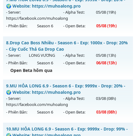
Antihack: Antihack chạy bằng cơm
Mu mới ra tháng 08 2026 - Mở máy chủ
Season 2.0
vào 13h
🌍 Website: https://muhoalong.pro
ngày 10/08/2626
- Server:
- Alpha Test:
05/08
(19h)
https://facebook.com/muhoalong
Exp: 200x - Drop: 20%
- Phiên Bản:
Season 6
- Open Beta:
05/08
(19h)
Kiểu reset: Reset In Game
Thể loại: Mu Bán Đồ Full Trong Shop
MU HỎA LONG 6.9 - 🌍 Website: https://muhoalong.pro
8.
Drop Cao Boss Nhiều - Season 6 - Exp: 1000x - Drop: 20%
Antihack: GameGuard
Mu mới ra tháng 08 2026 - Mở máy chủ
- Cày Cuốc Thả Ga Drop Cao
https://facebook.com/muhoalong
vào 19h ngày
- Server:
LONG VƯƠNG
- Alpha Test:
05/08
(13h)
05/08/2626
- Phiên Bản:
Season 6
- Open Beta:
06/08
(13h)
Exp: 9999x - Drop: 20%
Open Beta hôm qua
Kiểu reset: Non Reset
Drop Cao Boss Nhiều - Cày Cuốc Thả Ga Drop Cao
9.
MU HỎA LONG 6.9 - Season 6 - Exp: 9999x - Drop: 20% -
Thể loại: Mu Nguyên bản Webzen
Mu mới ra tháng 08 2026 - Mở máy chủ
LONG VƯƠNG
vào
🌍 Website: https://muhoalong.pro
Antihack: XShield
13h ngày 06/08/2626
- Server:
- Alpha Test:
03/08
(08h)
https://facebook.com/muhoalong
Exp: 1000x - Drop: 20%
- Phiên Bản:
Season 6
- Open Beta:
03/08
(08h)
Kiểu reset: Reset In Game
Thể loại: Mu Nguyên bản Webzen
MU HỎA LONG 6.9 - 🌍 Website: https://muhoalong.pro
10.
MU HỎA LONG 6.9 - Season 6 - Exp: 9999x - Drop: 99% -
Antihack: GameGuard
Mu mới ra tháng 08 2026 - Mở máy chủ
🌍 Website: https://muhoalong.pro