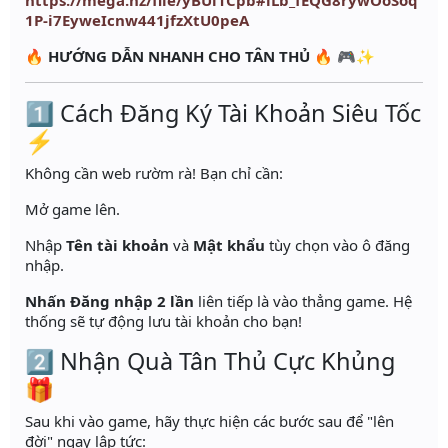
https://mega.nz/file/yBUl1Cpb#lLb_fEQG8rywOoSoq
1P-i7EyweIcnw441jfzXtU0peA
🔥
HƯỚNG DẪN NHANH CHO TÂN THỦ
🔥 🎮✨
1️⃣ Cách Đăng Ký Tài Khoản Siêu Tốc
⚡
Không cần web rườm rà! Bạn chỉ cần:
Mở game lên.
Nhập
Tên tài khoản
và
Mật khẩu
tùy chọn vào ô đăng
nhập.
Nhấn Đăng nhập 2 lần
liên tiếp là vào thẳng game. Hệ
thống sẽ tự động lưu tài khoản cho bạn!
2️⃣ Nhận Quà Tân Thủ Cực Khủng
🎁
Sau khi vào game, hãy thực hiện các bước sau để "lên
đời" ngay lập tức: