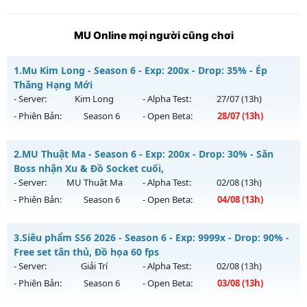
MU Online mọi người cũng chơi
1.
Mu Kim Long - Season 6 - Exp: 200x - Drop: 35% - Ép
Thăng Hạng Mới
- Server:
Kim Long
- Alpha Test:
27/07
(13h)
- Phiên Bản:
Season 6
- Open Beta:
28/07
(13h)
Mu Kim Long - Ép Thăng Hạng Mới
2.
MU Thuật Ma - Season 6 - Exp: 200x - Drop: 30% - Săn
Mu mới ra tháng 07 2026 - Mở máy chủ
Kim Long
vào 13h
Boss nhận Xu & Đồ Socket cuối,
ngày 28/07/2626
- Server:
MU Thuật Ma
- Alpha Test:
02/08
(13h)
- Phiên Bản:
Season 6
- Open Beta:
04/08
(13h)
Exp: 200x - Drop: 35%
Kiểu reset: Reset In Game
MU Thuật Ma - Săn Boss nhận Xu & Đồ Socket cuối,
3.
Siêu phẩm SS6 2026 - Season 6 - Exp: 9999x - Drop: 90% -
Thể loại: Mu Custom thêm đồ mới
Mu mới ra tháng 08 2026 - Mở máy chủ
MU Thuật Ma
vào
Free set tân thủ, Đồ họa 60 fps
Antihack: CheatGuard
13h ngày 04/08/2626
- Server:
Giải Trí
- Alpha Test:
02/08
(13h)
- Phiên Bản:
Season 6
- Open Beta:
03/08
(13h)
Exp: 200x - Drop: 30%
Kiểu reset: Reset In Game