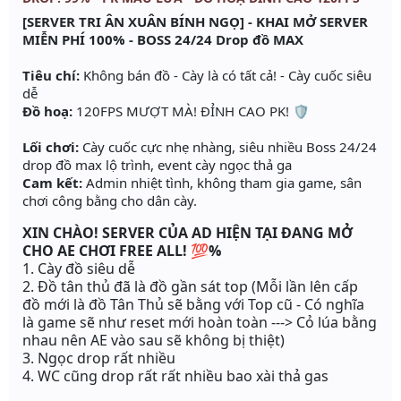
[SERVER TRI ÂN XUÂN BÍNH NGỌ] - KHAI MỞ SERVER
MIỄN PHÍ 100% - BOSS 24/24 Drop đồ MAX
Tiêu chí:
Không bán đồ - Cày là có tất cả! - Cày cuốc siêu
dễ
Đồ hoạ:
120FPS MƯỢT MÀ! ĐỈNH CAO PK! 🛡️
Lối chơi:
Cày cuốc cực nhẹ nhàng, siêu nhiều Boss 24/24
drop đồ max lộ trình, event cày ngọc thả ga
Cam kết:
Admin nhiệt tình, không tham gia game, sân
chơi công bằng cho dân cày.
XIN CHÀO! SERVER CỦA AD HIỆN TẠI ĐANG MỞ
CHO AE CHƠI FREE ALL! 💯
%
1. Cày đồ siêu dễ
2. Đồ tân thủ đã là đồ gần sát top (Mỗi lần lên cấp
đồ mới là đồ Tân Thủ sẽ bằng với Top cũ - Có nghĩa
là game sẽ như reset mới hoàn toàn ---> Cỏ lúa bằng
nhau nên AE vào sau sẽ không bị thiệt)
3. Ngọc drop rất nhiều
4. WC cũng drop rất rất nhiều bao xài thả gas