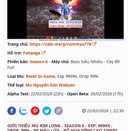
Trang chủ:
https://zalo.me/g/rummya778
Hỗ trợ:
Fanpage
Phiên bản:
Season 6
-
Máy chủ:
Boss Siêu Nhiều - Cày đồ
Full
Loại Mu:
Reset In Game
, Exp 9999x, Drop 99%
Thể loại:
Mu Nguyên bản Webzen
Alpha Test:
22/02/2026 (22h) -
Open Beta:
26/02/2026 (17h)
22/02/2026 | 22:30
GIỚI THIỆU MU KIM LONG - SEASON 6 - EXP: 9999X -
DROP: 99% - PK MÁU LỬA - ĐỒ HOẠ ĐỈNH CAO 120FPS