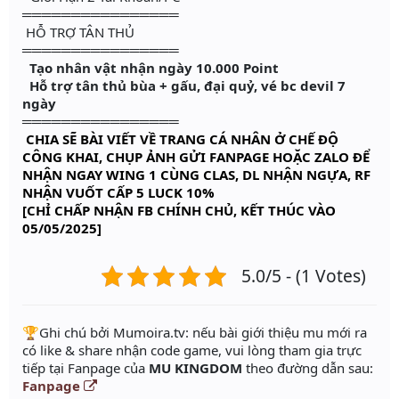
════════════════
HỖ TRỢ TÂN THỦ
════════════════
Tạo nhân vật nhận ngày 10.000 Point
Hỗ trợ tân thủ bùa + gấu, đại quỷ, vé bc devil 7
ngày
════════════════
CHIA SẼ BÀI VIẾT VỀ TRANG CÁ NHÂN Ở CHẾ ĐỘ
CÔNG KHAI, CHỤP ẢNH GỬI FANPAGE HOẶC ZALO ĐỂ
NHẬN NGAY WING 1 CÙNG CLAS, DL NHẬN NGỰA, RF
NHẬN VUỐT CẤP 5 LUCK 10%
[CHỈ CHẤP NHẬN FB CHÍNH CHỦ, KẾT THÚC VÀO
05/05/2025]
5.0/5 - (1 Votes)
️🏆Ghi chú bởi Mumoira.tv: nếu bài giới thiệu mu mới ra
có like & share nhận code game, vui lòng tham gia trực
tiếp tại Fanpage của
MU KINGDOM
theo đường dẫn sau:
Fanpage