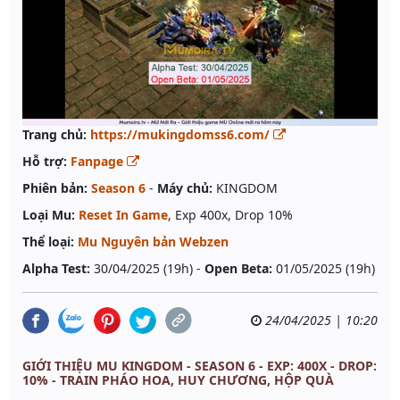
Trang chủ:
https://mukingdomss6.com/
Hỗ trợ:
Fanpage
Phiên bản:
Season 6
-
Máy chủ:
KINGDOM
Loại Mu:
Reset In Game
, Exp 400x, Drop 10%
Thể loại:
Mu Nguyên bản Webzen
Alpha Test:
30/04/2025 (19h) -
Open Beta:
01/05/2025 (19h)
24/04/2025 | 10:20
GIỚI THIỆU MU KINGDOM - SEASON 6 - EXP: 400X - DROP:
10% - TRAIN PHÁO HOA, HUY CHƯƠNG, HỘP QUÀ