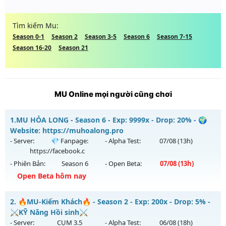
Tìm kiếm Mu:
Season 0-1
Season 2
Season 3-5
Season 6
Season 7-15
Season 16-20
Season 21
MU Online mọi người cũng chơi
1.
MU HỎA LONG - Season 6 - Exp: 9999x - Drop: 20% - 🌍
Website: https://muhoalong.pro
- Server:
💎 Fanpage:
- Alpha Test:
07/08
(13h)
https://facebook.c
- Phiên Bản:
Season 6
- Open Beta:
07/08
(13h)
Open Beta hôm nay
MU HỎA LONG - 🌍 Website: https://muhoalong.pro
2.
🔥MU-Kiếm Khách🔥 - Season 2 - Exp: 200x - Drop: 5% -
Mu mới ra tháng 08 2026 - Mở máy chủ
💎 Fanpage:
⚔️KỸ Năng Hồi sinh⚔️
https://facebook.c
vào 13h ngày 07/08/2626
- Server:
CỤM 3.5
- Alpha Test:
06/08
(18h)