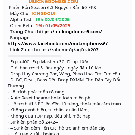
--------------
MUKINGDOMSS6.COM
------------
Phiên Bản Season 6.3 Nguyên Bản 60 FPS
Máy Chủ :
KINGDOM
Alpha Test :
19h 30/04/2025
Open Beta :
19h 01/05/2025
Trang Chủ :
https://mukingdomss6.com/
Fanpage:
https://www.facebook.com/mukingdomss6/
Link Zalo : https://zalo.me/g/agfcsb207
════════════════
- Exp x400- Exp Master x30- Drop 10%
- Giới hạn reset 5 lần/ ngày - ngày đầu 10 lần
- Drop Huy Chương Bạc, Vàng, Pháo Hoa, Trái Tim Yêu
- Đi BC, Devil, Boss Đều Drop DXMM Cho Dân Cày Đổi
Thưởng
- Lộ trình phát triển rõ ràng
- Auto Reset Ingame hoàn toàn miễn phí
- Hỗ trợ buff NPC lên đến 10 tiếng, thoái mái cắm train
- Không danh hiệu, tu chân, quân Hàm,
- Không đua TOP nạp, tiêu phí, mốc nạp
- Sự kiện phân bố 24/24
- 4 Sự kiện đêm liên tục, hỗ trợ anh em dân cày
- Giới Hạn 2 Tài Khoản/PC