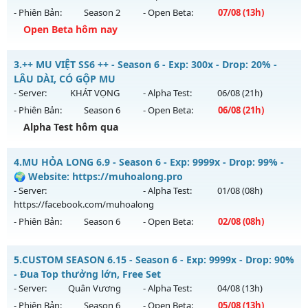
- Phiên Bản:
Season 2
- Open Beta:
07/08
(13h)
Exp: 9999x - Drop: 20%
Open Beta hôm nay
Kiểu reset: Non Reset
Thể loại: Mu Nguyên bản Webzen
🔥MU-Kiếm Khách🔥 - ⚔️KỸ Năng Hồi sinh⚔️
3.
++ MU VIỆT SS6 ++ - Season 6 - Exp: 300x - Drop: 20% -
Antihack: XShield
Mu mới ra tháng 08 2026 - Mở máy chủ
CỤM 3.5
vào 13h
LÂU DÀI, CÓ GỘP MU
ngày 07/08/2626
- Server:
KHÁT VỌNG
- Alpha Test:
06/08
(21h)
- Phiên Bản:
Season 6
- Open Beta:
06/08
(21h)
Exp: 200x - Drop: 5%
Alpha Test hôm qua
Kiểu reset: Reset In Game
Thể loại: Mu Nguyên bản Webzen
++ MU VIỆT SS6 ++ - LÂU DÀI, CÓ GỘP MU
4.
MU HỎA LONG 6.9 - Season 6 - Exp: 9999x - Drop: 99% -
Antihack: Sharkguard
Mu mới ra tháng 08 2026 - Mở máy chủ
KHÁT VỌNG
vào
🌍 Website: https://muhoalong.pro
21h ngày 06/08/2626
- Server:
- Alpha Test:
01/08
(08h)
https://facebook.com/muhoalong
Exp: 300x - Drop: 20%
- Phiên Bản:
Season 6
- Open Beta:
02/08
(08h)
Kiểu reset: Reset In Game
Thể loại: Mu Nguyên bản Webzen
MU HỎA LONG 6.9 - 🌍 Website: https://muhoalong.pro
5.
CUSTOM SEASON 6.15 - Season 6 - Exp: 9999x - Drop: 90%
Antihack: GoldShield
Mu mới ra tháng 08 2026 - Mở máy chủ
- Đua Top thưởng lớn, Free Set
https://facebook.com/muhoalong
vào 08h ngày
- Server:
Quân Vương
- Alpha Test:
04/08
(13h)
02/08/2626
- Phiên Bản:
Season 6
- Open Beta:
05/08
(13h)