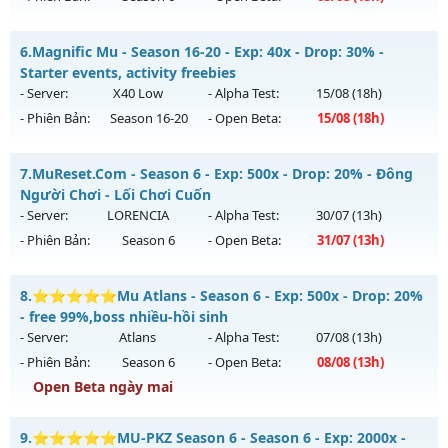
Exp: 9999x - Drop: 99%
CUSTOM SEASON 6.15 - Đua Top thưởng lớn, Free Set
Kiểu reset: Non Reset
6.
Magnific Mu - Season 16-20 - Exp: 40x - Drop: 30% -
Mu mới ra tháng 08 2026 - Mở máy chủ
Quân Vương
vào
Starter events, activity freebies
Thể loại: Mu Nguyên bản Webzen
13h ngày 05/08/2626
- Server:
X40 Low
- Alpha Test:
15/08
(18h)
Antihack: XShield
- Phiên Bản:
Season 16-20
- Open Beta:
15/08
(18h)
Exp: 9999x - Drop: 90%
Kiểu reset: Reset In Game
Magnific Mu - Starter events, activity freebies
7.
MuReset.Com - Season 6 - Exp: 500x - Drop: 20% - Đông
Thể loại: Mu Bán Đồ Full Trong Shop
Mu mới ra tháng 08 2026 - Mở máy chủ
X40 Low
vào 18h
Người Chơi - Lối Chơi Cuốn
Antihack: Phoenix Season 6.15
ngày 15/08/2626
- Server:
LORENCIA
- Alpha Test:
30/07
(13h)
- Phiên Bản:
Season 6
- Open Beta:
31/07
(13h)
Exp: 40x - Drop: 30%
Kiểu reset: Reset In Game
MuReset.Com - Đông Người Chơi - Lối Chơi Cuốn
8.
⭐⭐⭐⭐⭐Mu Atlans - Season 6 - Exp: 500x - Drop: 20%
Thể loại: Mu Nguyên bản Webzen
Mu mới ra tháng 07 2026 - Mở máy chủ
LORENCIA
vào 13h
- free 99%,boss nhiều-hồi sinh
Antihack: Mega-Anti
ngày 31/07/2626
- Server:
Atlans
- Alpha Test:
07/08
(13h)
- Phiên Bản:
Season 6
- Open Beta:
08/08
(13h)
Exp: 500x - Drop: 20%
Open Beta ngày mai
Kiểu reset: Reset In Game
Thể loại: Mu Nguyên bản Webzen
⭐⭐⭐⭐⭐Mu Atlans - free 99%,boss nhiều-hồi sinh
9.
⭐⭐⭐⭐⭐MU-PKZ Season 6 - Season 6 - Exp: 2000x -