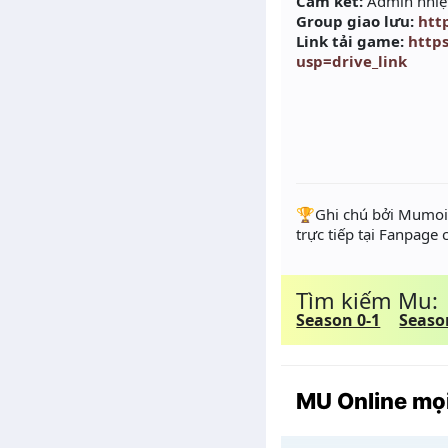
Cam kết:
Admin nhiệt
Group giao lưu:
htt
Link tải game:
http
usp=drive_link
️🏆Ghi chú bởi Mumoir
trực tiếp tại Fanpage
Tìm kiếm Mu:
Season 0-1
Seaso
MU Online mọi