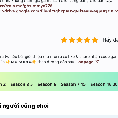
 tình, không tham gia game, sân chơi công bằng cho dân cày.
ps://zalo.me/g/rummya778
s://drive.google.com/file/d/1qhPpAUSq6Il1eaIo-aqpBPJOX
Hãy đ
a.tv: nếu bài giới thiệu mu mới ra có like & share nhận code gam
 của
⚜️MU KOREA⚜️
theo đường dẫn sau:
Fanpage
n 2
Season 3-5
Season 6
Season 7-15
Season 16-20
 người cũng chơi