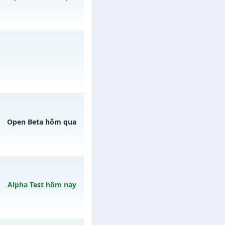
6/08/2626
gày 01/08/2626
Open Beta hôm qua
h ngày 06/08/2626
Alpha Test hôm nay