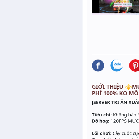
GIỚI THIỆU ⚜️MU
PHÍ 100% KO MỐ
[SERVER TRI ÂN XUÂ
Tiêu chí:
Không bán đồ
Đồ hoạ:
120FPS MƯỢT
Lối chơi:
Cày cuốc cự