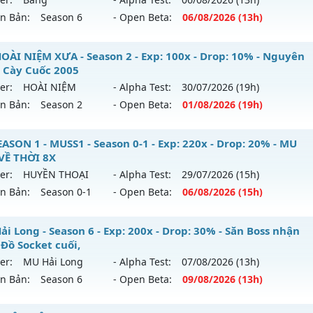
ên Bản:
Season 6
- Open Beta:
06/08
/2026
(13h)
p: 300x - Drop: 20%
ack: Xshiel
ểu reset: Reset In Game
 Băng Tuyết - Mu Dễ Chơi, Full Custom New 2026
OÀI NIỆM XƯA - Season 2 - Exp: 100x - Drop: 10% - Nguyên
hể loại: Mu Nguyên bản Webzen
 Cày Cuốc 2005
 mới ra tháng 08 2026 - Mở máy chủ
Băng
vào 13h ngày 0
er:
HOÀI NIỆM
- Alpha Test:
30/07
/2026
(19h)
tihack: GoldShield
ên Bản:
Season 2
- Open Beta:
01/08
/2026
(19h)
p: 9998x - Drop: 90%
ểu reset: Reset In Game
U HOÀI NIỆM XƯA - Nguyên Thủy Cày Cuốc 2005
ASON 1 - MUSS1 - Season 0-1 - Exp: 220x - Drop: 20% - MU
ể loại: Mu Custom thêm đồ mới
VỀ THỜI 8X
 mới ra tháng 08 2026 - Mở máy chủ
HOÀI NIỆM
vào 19h n
er:
HUYỀN THOẠI
- Alpha Test:
29/07
/2026
(15h)
tihack: Dragon
ên Bản:
Season 0-1
- Open Beta:
06/08
/2026
(15h)
p: 100x - Drop: 10%
ểu reset: Reset In Game
USEASON 1 - MUSS1 - MU TRỞ VỀ THỜI 8X
i Long - Season 6 - Exp: 200x - Drop: 30% - Săn Boss nhận
hể loại: Mu Nguyên bản Webzen
 Đồ Socket cuối,
 mới ra tháng 08 2026 - Mở máy chủ
HUYỀN THOẠI
vào 15
er:
MU Hải Long
- Alpha Test:
07/08
/2026
(13h)
tihack: Phiên bản mới nhất
ên Bản:
Season 6
- Open Beta:
09/08
/2026
(13h)
p: 220x - Drop: 20%
ểu reset: Reset In Game