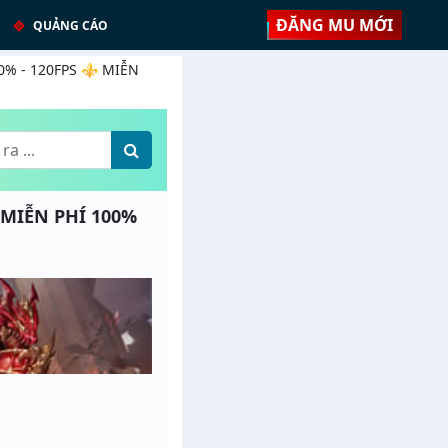
ĐĂNG MU MỚI
QUẢNG CÁO
00% - 120FPS ⚜️ MIỄN
️ MIỄN PHÍ 100%