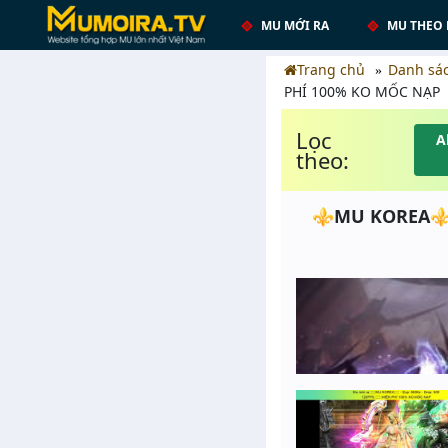
MU MỚI RA
MU THEO 
Trang chủ
Danh sá
PHÍ 100% KO MỐC NẠP
Lọc
A
theo:
⚜️MU KOREA⚜️ -