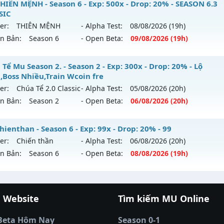
 Hải Long - Săn Boss nhận Xu & Đồ Socket cuối,
HIÊN MỆNH - Season 6 - Exp: 500x - Drop: 20% - SEASON 6.3
hể loại: Mu Nguyên bản Webzen
SIC
 mới ra tháng 08 2026 - Mở máy chủ
MU Hải Long
vào 13h
er:
THIÊN MỆNH
- Alpha Test:
08/08
/2026
(19h)
ntihack: IGMU.DEV
ên Bản:
Season 6
- Open Beta:
09/08
/2026
(19h)
p: 200x - Drop: 30%
ểu reset: Reset In Game
U THIÊN MỆNH - SEASON 6.3 CLASSIC
Tể Mu Season 2. - Season 2 - Exp: 300x - Drop: 20% - Lộ
hể loại: Mu Nguyên bản Webzen
h,Boss Nhiều,Train Wcoin fre
 mới ra tháng 08 2026 - Mở máy chủ
THIÊN MỆNH
vào 19h
er:
Chúa Tể 2.0 Classic
- Alpha Test:
05/08
/2026
(20h)
tihack: VietGuard
ên Bản:
Season 2
- Open Beta:
06/08
/2026
(20h)
p: 500x - Drop: 20%
ểu reset: Reset In Game
úa Tể Mu Season 2. - Lộ trình,Boss Nhiều,Train Wcoin fre
ienthan - Season 6 - Exp: 99x - Drop: 20% - 99
hể loại: Mu Nguyên bản Webzen
er:
Chiến thần
- Alpha Test:
06/08
/2026
(20h)
 mới ra tháng 08 2026 - Mở máy chủ
Chúa Tể 2.0 Classic
và
ên Bản:
Season 6
- Open Beta:
08/08
/2026
(19h)
tihack: Antihack chạy bằng cơm
/08/2626
p: 300x - Drop: 20%
-chienthan - 99
ểu reset: Reset In Game
 Website
Tìm kiếm MU Online
 mới ra tháng 08 2026 - Mở máy chủ
Chiến thần
vào 19h n
cá đổi thưởng
|
Xôi Lạc TV
|
789club
|
789club
ể loại: Mu Nguyên bản Webzen
á banh Thapcamtv
|
RR88
|
xem bóng đá
|
xem b
p: 99x - Drop: 20%
Beta Hôm Nay
Season 0-1