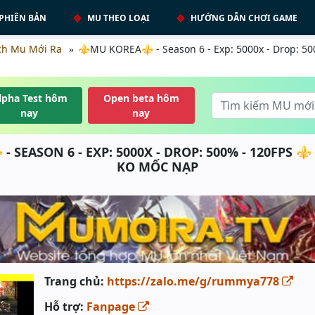
PHIÊN BẢN
MU THEO LOẠI
HƯỚNG DẪN CHƠI GAME
ch Mu Mới Ra
⚜️MU KOREA⚜️ - Season 6 - Exp: 5000x - Drop: 5
lpha Test hôm
Open beta hôm
nay
nay
 SEASON 6 - EXP: 5000X - DROP: 500% - 120FPS ⚜
KO MỐC NẠP
Trang chủ:
https://zalo.me/g/rummya778
Hỗ trợ:
Fanpage