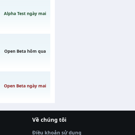
 ngày 09/08/2626
Alpha Test ngày mai
 ngày 09/08/2626
Open Beta hôm qua
Open Beta ngày mai
o 20h ngày
Về chúng tôi
gày 08/08/2626
|
xoilactv
|
Link xem bóng đá
óng đá trực tiếp
|
xem bóng đá trực
Điều khoản sử dụng