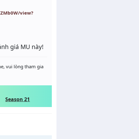
RZZMb0W/view?
ánh giá MU này!
e, vui lòng tham gia
Season 21