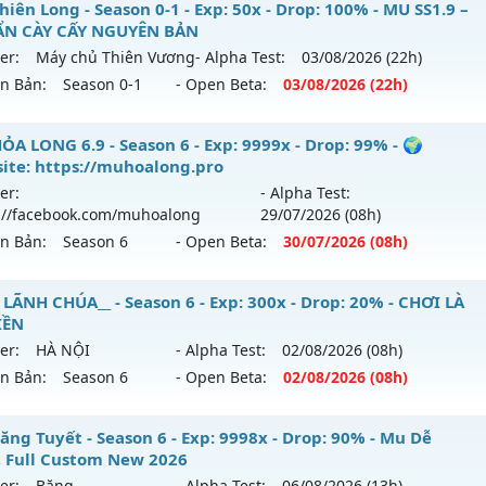
iên Long - Season 0-1 - Exp: 50x - Drop: 100% - MU SS1.9 –
N CÀY CẤY NGUYÊN BẢN
er:
Máy chủ Thiên Vương
- Alpha Test:
03/08
/2026
(22h)
ên Bản:
Season 0-1
- Open Beta:
03/08
/2026
(22h)
 Thiên Long - MU SS1.9 –CHUẨN CÀY CẤY NGUYÊN BẢN
ỎA LONG 6.9 - Season 6 - Exp: 9999x - Drop: 99% - 🌍
ite: https://muhoalong.pro
 mới ra tháng 08 2026 - Mở máy chủ
Máy chủ Thiên Vươn
er:
- Alpha Test:
/08/2626
://facebook.com/muhoalong
29/07
/2026
(08h)
ên Bản:
Season 6
- Open Beta:
30/07
/2026
(08h)
: 50x - Drop: 100%
ểu reset: Reset In Game
ỎA LONG 6.9 - 🌍 Website: https://muhoalong.pro
 LÃNH CHÚA__ - Season 6 - Exp: 300x - Drop: 20% - CHƠI LÀ
ể loại: Mu Nguyên bản Webzen
IỀN
ới ra tháng 07 2026 - Mở máy chủ
https://facebook.com
er:
HÀ NỘI
- Alpha Test:
02/08
/2026
(08h)
tihack: Gameguard
 30/07/2626
ên Bản:
Season 6
- Open Beta:
02/08
/2026
(08h)
9999x - Drop: 99%
_MU LÃNH CHÚA__ - CHƠI LÀ NGHIỀN
ăng Tuyết - Season 6 - Exp: 9998x - Drop: 90% - Mu Dễ
reset: Non Reset
, Full Custom New 2026
 mới ra tháng 08 2026 - Mở máy chủ
HÀ NỘI
vào 08h ngày
loại: Mu Nguyên bản Webzen
er:
Băng
- Alpha Test:
06/08
/2026
(13h)