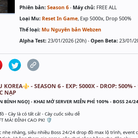
Phiên bản:
Season 6
-
Máy chủ:
FREE ALL
Loại Mu:
Reset In Game
, Exp 5000x, Drop 500%
Thể loại:
Mu Nguyên bản Webzen
Alpha Test:
23/01/2026 (20h) -
Open Beta:
23/01/2
 KOREA⚜️ - SEASON 6 - EXP: 5000X - DROP: 500% -
C NẠP
N BÍNH NGỌ] - KHAI MỞ SERVER MIỄN PHÍ 100% - BOSS 24/2
 - Cày là có tất cả! - Cày cuốc siêu dễ
 MÀ! ĐỈNH CAO PK! 🛡️
c nhẹ nhàng, siêu nhiều Boss 24/24 drop đồ max lộ trình, event 