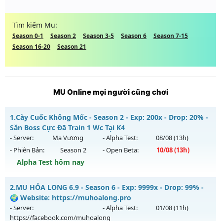
Tìm kiếm Mu:
Season 0-1
Season 2
Season 3-5
Season 6
Season 7-15
Season 16-20
Season 21
MU Online mọi người cũng chơi
1.
Cày Cuốc Không Mốc - Season 2 - Exp: 200x - Drop: 20% -
Săn Boss Cực Đã Train 1 Wc Tại K4
- Server:
Ma Vương
- Alpha Test:
08/08
(13h)
- Phiên Bản:
Season 2
- Open Beta:
10/08
(13h)
Alpha Test hôm nay
Cày Cuốc Không Mốc - Săn Boss Cực Đã Train 1 Wc Tại K4
2.
MU HỎA LONG 6.9 - Season 6 - Exp: 9999x - Drop: 99% -
Mu mới ra tháng 08 2026 - Mở máy chủ
Ma Vương
vào 13h
🌍 Website: https://muhoalong.pro
ngày 10/08/2626
- Server:
- Alpha Test:
01/08
(11h)
https://facebook.com/muhoalong