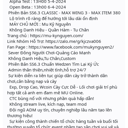
Alpha Test : 13H00 5-4-2024
Open Beta : 13h00 6-4-2024
Phiên Bản SS6.3 CLASSIC - MAX WING 3 - MAX ITEM 380
Lộ trình rõ ràng để hướng tới lâu dài ổn định
MÁY CHỦ MỚI : Mu Kỷ Nguyên
Không Danh Hiệu - Quần Hàm - Tu Chân
Trang chủ : https://mu-kynguyen.com/
Link Nhóm Hỗ Trợ: https://zalo.me/g/kjczva006
Fan Page : https://www.facebook.com/mukynguyen2/
Sever Đông Người Chơi-Quảng Cáo Mạnh
Không Danh Hiệu,Tu Chân,Custom
Phiên Bản SS6.3 Chuẩn Wedzen Tìm Lại Ký Ức
Admin thân thiện,nhiệt tình,hỗ trợ 24/7
Sự kiện diễn ra liên tục giúp dân cày trở thành dân
chơi,cân bằng nạp và cày
Exp, Drop Cao, Wcoin Cày Cực Dễ - Lối chơi giải trí phù
hợp tất cả anh em đam mê MU Online.
CTC bùng nổ với nhưng phần quà hấp dẫn!
Không stream live, kích nạp, team mod
Đội ngũ ADM uy tín, chuyên nghiệp lâu năm tạo lên
thương hiệu!
Sự kiện công thành chiến tổ chức hàng tuần và buổi tối
thường xuyên tổ chức event nhầm tạo sân chơi vui vẻ và