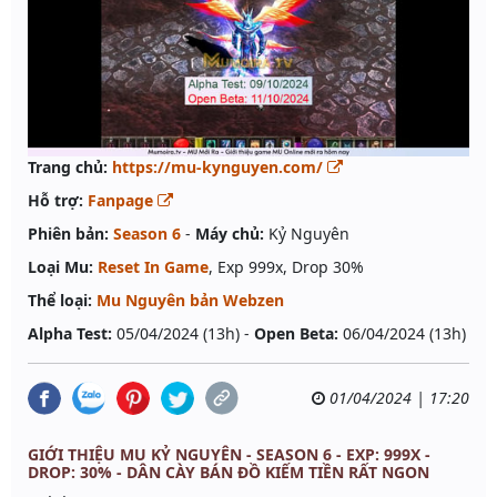
Trang chủ:
https://mu-kynguyen.com/
Hỗ trợ:
Fanpage
Phiên bản:
Season 6
-
Máy chủ:
Kỷ Nguyên
Loại Mu:
Reset In Game
, Exp 999x, Drop 30%
Thể loại:
Mu Nguyên bản Webzen
Alpha Test:
05/04/2024 (13h) -
Open Beta:
06/04/2024 (13h)
01/04/2024 | 17:20
GIỚI THIỆU MU KỶ NGUYÊN - SEASON 6 - EXP: 999X -
DROP: 30% - DÂN CÀY BÁN ĐỒ KIẾM TIỀN RẤT NGON