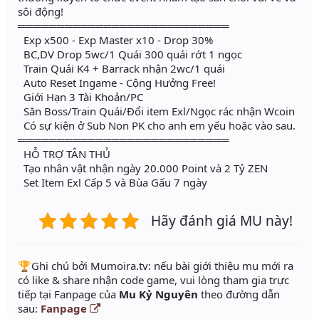
sôi động!
═══════════════════════════
Exp x500 - Exp Master x10 - Drop 30%
BC,DV Drop 5wc/1 Quái 300 quái rớt 1 ngọc
Train Quái K4 + Barrack nhận 2wc/1 quái
Auto Reset Ingame - Cộng Hưởng Free!
Giới Hạn 3 Tài Khoản/PC
Săn Boss/Train Quái/Đổi item Exl/Ngọc rác nhận Wcoin
Có sự kiện ở Sub Non PK cho anh em yếu hoặc vào sau.
═══════════════════════════
HỖ TRỢ TÂN THỦ
Tạo nhân vật nhận ngày 20.000 Point và 2 Tỷ ZEN
Set Item Exl Cấp 5 và Bùa Gấu 7 ngày
Hãy đánh giá MU này!
️🏆Ghi chú bởi Mumoira.tv: nếu bài giới thiệu mu mới ra
có like & share nhận code game, vui lòng tham gia trực
tiếp tại Fanpage của
Mu Kỷ Nguyên
theo đường dẫn
sau:
Fanpage