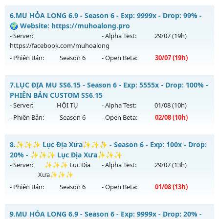
Kiểu reset: Non Reset
⚔️MU VÔ SONG⚔️ - SS6 EP3 GIẢI TRÍ- ĐỈNH CAO CLASSIC
6.
MU HỎA LONG 6.9 - Season 6 - Exp: 9999x - Drop: 99% -
Thể loại: Mu Nguyên bản Webzen
Mu mới ra tháng 08 2026 - Mở máy chủ
VÔ SONG 3
vào 18h
🌍 Website: https://muhoalong.pro
Antihack: XShield
ngày 07/08/2626
- Server:
- Alpha Test:
29/07
(19h)
https://facebook.com/muhoalong
Exp: 500x - Drop: 50%
- Phiên Bản:
Season 6
- Open Beta:
30/07
(19h)
Kiểu reset: Reset In Game
Thể loại: Mu Nguyên bản Webzen
MU HỎA LONG 6.9 - 🌍 Website: https://muhoalong.pro
7.
LỤC ĐỊA MU SS6.15 - Season 6 - Exp: 5555x - Drop: 100% -
Antihack: MU8X
Mu mới ra tháng 07 2026 - Mở máy chủ
PHIÊN BẢN CUSTOM SS6.15
https://facebook.com/muhoalong
vào 19h ngày
- Server:
HỘI TỤ
- Alpha Test:
01/08
(10h)
30/07/2626
- Phiên Bản:
Season 6
- Open Beta:
02/08
(10h)
Exp: 9999x - Drop: 99%
LỤC ĐỊA MU SS6.15 - PHIÊN BẢN CUSTOM SS6.15
Kiểu reset: Non Reset
8.
✨✨✨ Lục Địa Xưa✨✨✨ - Season 6 - Exp: 100x - Drop:
Mu mới ra tháng 08 2026 - Mở máy chủ
HỘI TỤ
vào 10h
20% - ✨✨✨ Lục Địa Xưa✨✨✨
Thể loại: Mu Nguyên bản Webzen
ngày 02/08/2626
- Server:
✨✨✨ Lục Địa
- Alpha Test:
29/07
(13h)
Antihack: Xshiel
Xưa✨✨✨
Exp: 5555x - Drop: 100%
- Phiên Bản:
Season 6
- Open Beta:
01/08
(13h)
Kiểu reset: Reset In Game
Thể loại: Mu Custom thêm đồ mới
✨✨✨ Lục Địa Xưa✨✨✨ - ✨✨✨ Lục Địa Xưa✨✨✨
9.
MU HỎA LONG 6.9 - Season 6 - Exp: 9999x - Drop: 20% -