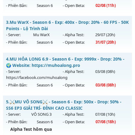
Exp: 200x - Drop: 20%
- Phiên Bản:
Season 6
- Open Beta:
02/08
(11h)
Kiểu reset: Reset In Game
Thể loại: Mu Nguyên bản Webzen
MU HỎA LONG 6.9 - 🌍 Website: https://muhoalong.pro
3.
Mu WarX - Season 6 - Exp: 400x - Drop: 20% - 60 FPS - 50K
Antihack: GameGuard
Mu mới ra tháng 08 2026 - Mở máy chủ
Points - Lộ Trình Dài
https://facebook.com/muhoalong
vào 11h ngày
- Server:
Mu WarX
- Alpha Test:
29/07
(20h)
02/08/2626
- Phiên Bản:
Season 6
- Open Beta:
31/07
(20h)
Exp: 9999x - Drop: 99%
Mu WarX - 60 FPS - 50K Points - Lộ Trình Dài
Kiểu reset: Non Reset
4.
MU HỎA LONG 6.9 - Season 6 - Exp: 9999x - Drop: 20% -
Mu mới ra tháng 07 2026 - Mở máy chủ
Mu WarX
vào 20h
🌍 Website: https://muhoalong.pro
Thể loại: Mu Nguyên bản Webzen
ngày 31/07/2626
- Server:
- Alpha Test:
03/08
(08h)
Antihack: XShield
https://facebook.com/muhoalong
Exp: 400x - Drop: 20%
- Phiên Bản:
Season 6
- Open Beta:
03/08
(08h)
Kiểu reset: Reset In Game
Thể loại: Mu Custom thêm đồ mới
MU HỎA LONG 6.9 - 🌍 Website: https://muhoalong.pro
5.
⚔️MU VÔ SONG⚔️ - Season 6 - Exp: 500x - Drop: 50% -
Antihack: UGK Shield + Phoenix
Mu mới ra tháng 08 2026 - Mở máy chủ
SS6 EP3 GIẢI TRÍ- ĐỈNH CAO CLASSIC
https://facebook.com/muhoalong
vào 08h ngày
- Server:
VÔ SONG 3
- Alpha Test:
07/08
(10h)
03/08/2626
- Phiên Bản:
Season 6
- Open Beta:
07/08
(18h)
Exp: 9999x - Drop: 20%
Alpha Test hôm qua