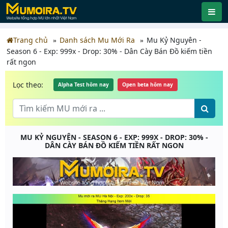
Trang chủ
Danh sách Mu Mới Ra
Mu Kỷ Nguyên -
Season 6 - Exp: 999x - Drop: 30% - Dân Cày Bán Đồ kiếm tiền
rất ngon
Lọc theo:
Alpha Test hôm nay
Open beta hôm nay
MU KỶ NGUYÊN - SEASON 6 - EXP: 999X - DROP: 30% -
DÂN CÀY BÁN ĐỒ KIẾM TIỀN RẤT NGON