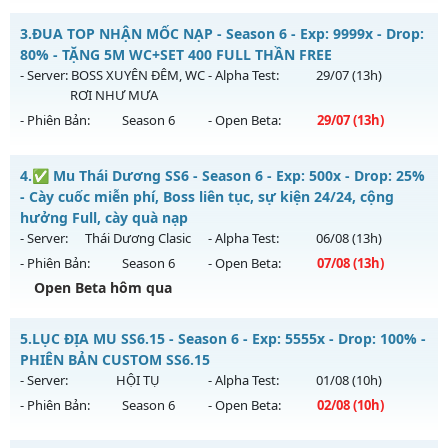
Thể loại: Mu Nguyên bản Webzen
Mu Thiên Sứ - Tối đa item 380 full thần và wing 3
3.
ĐUA TOP NHẬN MỐC NẠP - Season 6 - Exp: 9999x - Drop:
Antihack: PRO
Mu mới ra tháng 08 2026 - Mở máy chủ
DRAGON
vào 10h
80% - TẶNG 5M WC+SET 400 FULL THẦN FREE
ngày 09/08/2626
- Server:
BOSS XUYÊN ĐÊM, WC
- Alpha Test:
29/07
(13h)
RƠI NHƯ MƯA
Exp: 2000x - Drop: 100%
- Phiên Bản:
Season 6
- Open Beta:
29/07
(13h)
Kiểu reset: Reset In Game
Thể loại: Mu Nguyên bản Webzen
ĐUA TOP NHẬN MỐC NẠP - TẶNG 5M WC+SET 400 FULL
4.
✅ Mu Thái Dương SS6 - Season 6 - Exp: 500x - Drop: 25%
THẦN FREE
Antihack: sharkguard
- Cày cuốc miễn phí, Boss liên tục, sự kiện 24/24, cộng
Mu mới ra tháng 07 2026 - Mở máy chủ
BOSS XUYÊN ĐÊM,
hưởng Full, cày quà nạp
WC RƠI NHƯ MƯA
vào 13h ngày 29/07/2626
- Server:
Thái Dương Clasic
- Alpha Test:
06/08
(13h)
- Phiên Bản:
Season 6
- Open Beta:
07/08
(13h)
Exp: 9999x - Drop: 80%
Open Beta hôm qua
Kiểu reset: Reset In Game
Thể loại: Mu Nguyên bản Webzen
✅ Mu Thái Dương SS6 - Cày cuốc miễn phí, Boss liên tục,
5.
LỤC ĐỊA MU SS6.15 - Season 6 - Exp: 5555x - Drop: 100% -
sự kiện 24/24, cộng hưởng Full, cày quà nạp
Antihack: KHÔNG THỂ HACK
PHIÊN BẢN CUSTOM SS6.15
Mu mới ra tháng 08 2026 - Mở máy chủ
Thái Dương Clasic
- Server:
HỘI TỤ
- Alpha Test:
01/08
(10h)
vào 13h ngày 07/08/2626
- Phiên Bản:
Season 6
- Open Beta:
02/08
(10h)
Exp: 500x - Drop: 25%