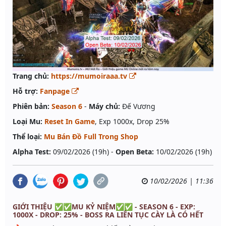
Trang chủ:
https://mumoiraaa.tv
Hỗ trợ:
Fanpage
Phiên bản:
Season 6
-
Máy chủ:
Đế Vương
Loại Mu:
Reset In Game
, Exp 1000x, Drop 25%
Thể loại:
Mu Bán Đồ Full Trong Shop
Alpha Test:
09/02/2026 (19h) -
Open Beta:
10/02/2026 (19h)
10/02/2026 | 11:36
GIỚI THIỆU ✅✅MU KỶ NIỆM✅✅ - SEASON 6 - EXP:
1000X - DROP: 25% - BOSS RA LIÊN TỤC CÀY LÀ CÓ HẾT