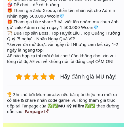
🎯 Dễ chơi – dễ có thưởng
🎁 Tham gia Zalo Group, nhắn tên nhân vật cho Admin
Nhận ngay 500.000 Wcoin💎
🎁 Tham gia Like share 3 bài viết lên nhóm mu chụp ảnh
gửi zalo Admin nhận ngay 1.500.000 Wcoin💎
🏹 Đua Top săn Boss , Top Huyết Lâu , Top Quảng Trường
Quỷ [5 ngày] - Nhận Ngay Quà VIP
*Server đã mở được vài ngày rồi! Nhưng cam kết cày 1-2
ngày là ngang top!
AE nào hợp cạ thì mời ở lại chơi! Còn không chơi xin vui
lòng rời đi, AE vui vẻ không nói lời đắng cay! CẢM ƠN!
Hãy đánh giá MU này!
️🏆Ghi chú bởi Mumoira.tv: nếu bài giới thiệu mu mới ra
có like & share nhận code game, vui lòng tham gia trực
tiếp tại Fanpage của
✅✅MU Kỷ Niệm✅✅
theo đường
dẫn sau:
Fanpage