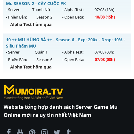
Mu mới ra tháng 08 2026 - Mở máy chủ
LONG VƯƠNG
vào
Mu SEASON 2 - CÀY CUỐC PK
Antihack: Sharkguard
13h ngày 06/08/2626
- Server:
Thánh Nữ
- Alpha Test:
07/08
(13h)
- Phiên Bản:
Season 2
- Open Beta:
10/08
(15h)
Exp: 1000x - Drop: 20%
Alpha Test hôm qua
Kiểu reset: Reset In Game
Thể loại: Mu Nguyên bản Webzen
MUHN2 - MU HÀ NỘI - Mu SEASON 2 - CÀY CUỐC PK
10.
++ MU HÙNG BÁ ++ - Season 6 - Exp: 200x - Drop: 10% -
Antihack: GameGuard
Mu mới ra tháng 08 2026 - Mở máy chủ
Thánh Nữ
vào 15h
Siêu Phẩm MU
ngày 10/08/2626
- Server:
Quận 1
- Alpha Test:
07/08
(08h)
- Phiên Bản:
Season 6
- Open Beta:
07/08
(08h)
Exp: 150x - Drop: 10%
Alpha Test hôm qua
Kiểu reset: Reset In Game
Thể loại: Mu Nguyên bản Webzen
++ MU HÙNG BÁ ++ - Siêu Phẩm MU
Antihack: IGMU.DEV
https://ktdb.net/
Mu mới ra tháng 08 2026 - Mở máy chủ
|
789club
|
Jun88
Quận 1
vào 08h
|
bắn cá
ngày 07/08/2626
đổi thưởng
|
Xôi Lạc
TV
Exp: 200x - Drop: 10%
|
789club
|
789club
|
xoilactv
|
Link
Website tổng hợp danh sách Server Game Mu
xem bóng đá cakhiatv
|
Link xem bóng đá
Kiểu reset: Reset In Game
Online mới ra uy tín nhất Việt Nam
90phut
|
Coi đá banh
Thể loại: Mu Nguyên bản Webzen
Thapcamtv
|
RR88
|
xem bóng đá
|
xem
Antihack: Shark Shield
bóng đá trực tiếp
|
xem bóng đá trực