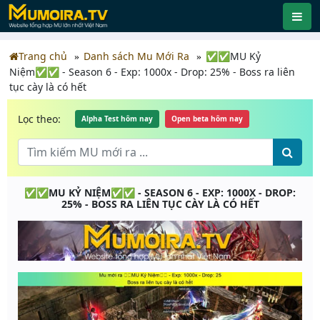
Trang chủ
Danh sách Mu Mới Ra
✅✅MU Kỷ
Niệm✅✅ - Season 6 - Exp: 1000x - Drop: 25% - Boss ra liên
tục cày là có hết
Lọc theo:
Alpha Test hôm nay
Open beta hôm nay
✅✅MU KỶ NIỆM✅✅ - SEASON 6 - EXP: 1000X - DROP:
25% - BOSS RA LIÊN TỤC CÀY LÀ CÓ HẾT