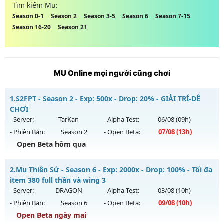
Tìm kiếm Mu:
Season 0-1
Season 2
Season 3-5
Season 6
Season 7-15
Season 16-20
Season 21
MU Online mọi người cũng chơi
1.
S2FPT - Season 2 - Exp: 500x - Drop: 20% - GIẢI TRÍ-DỄ
CHƠI
- Server:
TarKan
- Alpha Test:
06/08
(09h)
- Phiên Bản:
Season 2
- Open Beta:
07/08
(13h)
Open Beta hôm qua
S2FPT - GIẢI TRÍ-DỄ CHƠI
2.
Mu Thiên Sứ - Season 6 - Exp: 2000x - Drop: 100% - Tối đa
Mu mới ra tháng 08 2026 - Mở máy chủ
TarKan
vào 13h
item 380 full thần và wing 3
ngày 07/08/2626
- Server:
DRAGON
- Alpha Test:
03/08
(10h)
- Phiên Bản:
Season 6
- Open Beta:
09/08
(10h)
Exp: 500x - Drop: 20%
Open Beta ngày mai
Kiểu reset: Reset In Game