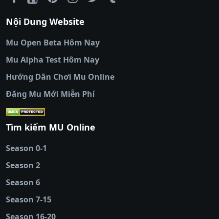
tuyến
|
trực tiếp bóng đá
|
colatv
|
colatv
Nội Dung Website
bóng đá trực tiếp
|
colatv trực tiếp bóng
đá
|
colatv truc tiep bong da
|
colatv
|
thập
Mu Open Beta Hôm Nay
cẩm tv
|
thapcam
|
xem bóng đá
Mu Alpha Test Hôm Nay
luongsontv
|
trực tiếp bóng đá cakhiatv
|
trực
tiếp bóng đá
Hướng Dẫn Chơi Mu Online
socolive
|
xoso66
|
DABET
|
xem bóng đá
Đăng Mu Mới Miễn Phí
cakhiatv
|
kèo nhà
cái
|
qh88
|
Ok9
|
nhatvip
|
socolive
|
Ku
88
|
tài xỉu
Tìm kiếm MU Online
online
|
sunwin
|
hitclub
|
b52club
|
iwin
cái uy tín
|
kèo nhà
Season 0-1
cái
|
nowgoal
|
1gom
|
net88
|
max88
|
Season 2
đĩa
|
bắn cá đổi
thưởng
Season 6
|
https://bongdalu.ceo
|
trang chủ
fly88
|
new88
|
https://keonhacai.claims/
|
ht
Season 7-15
bóng đá
|
NEW88
|
socolive
Season 16-20