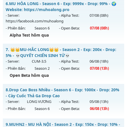
LỤC ĐỊA MU SS6.15 - PHIÊN BẢN CUSTOM SS6.15
Kiểu reset: Reset In Game
6.
MU HỎA LONG - Season 6 - Exp: 9999x - Drop: 99% - 🌍
Mu mới ra tháng 08 2026 - Mở máy chủ
HỘI TỤ
vào 10h
Website: https://muhoalong.pro
Thể loại: Mu Nguyên bản Webzen
ngày 02/08/2626
- Server:
- Alpha Test:
07/08
(08h)
Antihack: VIP SHIELD
https://facebook.com/muhoalong
Exp: 5555x - Drop: 100%
- Phiên Bản:
Season 6
- Open Beta:
07/08
(08h)
Kiểu reset: Reset In Game
Alpha Test hôm qua
Thể loại: Mu Custom thêm đồ mới
MU HỎA LONG - 🌍 Website: https://muhoalong.pro
Antihack: SPK
7.
👑👑MU-HẮC LONG👑👑 - Season 2 - Exp: 200x - Drop:
Mu mới ra tháng 08 2026 - Mở máy chủ
5% - 💀QUYẾT CHIẾN SINH TỬ💀
https://facebook.com/muhoalong
vào 08h ngày
- Server:
CUM-3.5
- Alpha Test:
06/08
(18h)
07/08/2626
- Phiên Bản:
Season 2
- Open Beta:
07/08
(13h)
Exp: 9999x - Drop: 99%
Open Beta hôm qua
Kiểu reset: Non Reset
👑👑MU-HẮC LONG👑👑 - 💀QUYẾT CHIẾN SINH TỬ💀
8.
Drop Cao Boss Nhiều - Season 6 - Exp: 1000x - Drop: 20%
Thể loại: Mu Nguyên bản Webzen
Mu mới ra tháng 08 2026 - Mở máy chủ
CUM-3.5
vào 13h
- Cày Cuốc Thả Ga Drop Cao
Antihack: XShield
ngày 07/08/2626
- Server:
LONG VƯƠNG
- Alpha Test:
05/08
(13h)
- Phiên Bản:
Season 6
- Open Beta:
06/08
(13h)
Exp: 200x - Drop: 5%
Kiểu reset: Reset In Game
Drop Cao Boss Nhiều - Cày Cuốc Thả Ga Drop Cao
9.
MUHN2 - MU HÀ NỘI - Season 2 - Exp: 150x - Drop: 10% -
Thể loại: Mu Nguyên bản Webzen