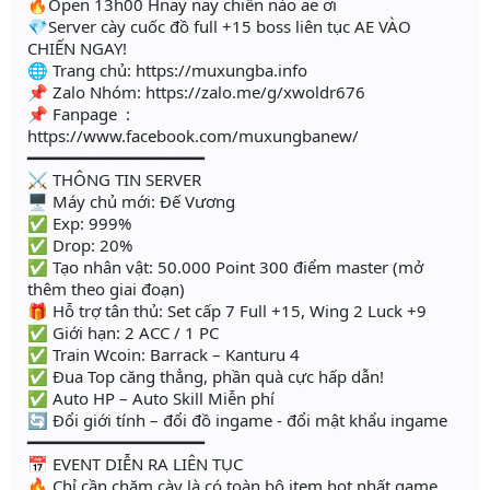
🔥Open 13h00 Hnay nay chiến nào ae ơi
💎Server cày cuốc đồ full +15 boss liên tục AE VÀO
CHIẾN NGAY!
🌐 Trang chủ: https://muxungba.info
📌 Zalo Nhóm: https://zalo.me/g/xwoldr676
📌 Fanpage :
https://www.facebook.com/muxungbanew/
━━━━━━━━━━━━━━━━━━
⚔️ THÔNG TIN SERVER
🖥 Máy chủ mới: Đế Vương
✅ Exp: 999%
✅ Drop: 20%
✅ Tạo nhân vật: 50.000 Point 300 điểm master (mở
thêm theo giai đoạn)
🎁 Hỗ trợ tân thủ: Set cấp 7 Full +15, Wing 2 Luck +9
✅ Giới hạn: 2 ACC / 1 PC
✅ Train Wcoin: Barrack – Kanturu 4
✅ Đua Top căng thẳng, phần quà cực hấp dẫn!
✅ Auto HP – Auto Skill Miễn phí
🔄 Đổi giới tính – đổi đồ ingame - đổi mật khẩu ingame
━━━━━━━━━━━━━━━━━━
📅 EVENT DIỄN RA LIÊN TỤC
🔥 Chỉ cần chăm cày là có toàn bộ item hot nhất game