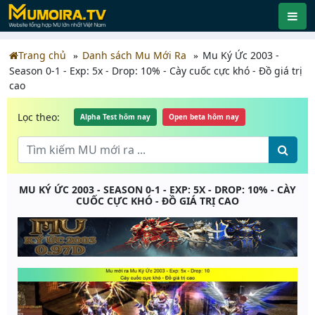
Trang chủ
Danh sách Mu Mới Ra
Mu Ký Ức 2003 -
Season 0-1 - Exp: 5x - Drop: 10% - Cày cuốc cực khó - Đồ giá trị
cao
Lọc theo:
Alpha Test hôm nay
Open beta hôm nay
MU KÝ ỨC 2003 - SEASON 0-1 - EXP: 5X - DROP: 10% - CÀY
CUỐC CỰC KHÓ - ĐỒ GIÁ TRỊ CAO