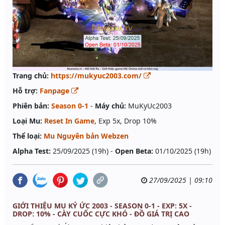
Trang chủ:
https://mukyuc2003.com/
Hỗ trợ:
Fanpage
Phiên bản:
Season 0-1
-
Máy chủ:
MuKyUc2003
Loại Mu:
Reset In Game
, Exp 5x, Drop 10%
Thể loại:
Mu Nguyên bản Webzen
Alpha Test:
25/09/2025 (19h) -
Open Beta:
01/10/2025 (19h)
27/09/2025 | 09:10
GIỚI THIỆU MU KÝ ỨC 2003 - SEASON 0-1 - EXP: 5X -
DROP: 10% - CÀY CUỐC CỰC KHÓ - ĐỒ GIÁ TRỊ CAO