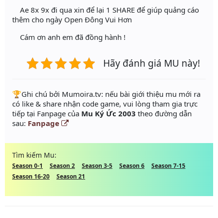
Ae 8x 9x đi qua xin để lại 1 SHARE để giúp quảng cáo
thêm cho ngày Open Đông Vui Hơn
Cám ơn anh em đã đồng hành !
Hãy đánh giá MU này!
️🏆Ghi chú bởi Mumoira.tv: nếu bài giới thiệu mu mới ra
có like & share nhận code game, vui lòng tham gia trực
tiếp tại Fanpage của
Mu Ký Ức 2003
theo đường dẫn
sau:
Fanpage
Tìm kiếm Mu:
Season 0-1
Season 2
Season 3-5
Season 6
Season 7-15
Season 16-20
Season 21