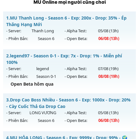
MU Online mọi người cũng chơi
1.
MU Thanh Long - Season 6 - Exp: 200x - Drop: 35% - Ép
Thăng Hạng Mới
- Server:
Thanh Long
- Alpha Test:
05/08
(13h)
- Phiên Bản:
Season 6
- Open Beta:
06/08
(13h)
MU Thanh Long - Ép Thăng Hạng Mới
2.
legend97 - Season 0-1 - Exp: 7x - Drop: 1% - Miễn phí
Mu mới ra tháng 08 2026 - Mở máy chủ
Thanh Long
vào
100%
13h ngày 06/08/2626
- Server:
legend
- Alpha Test:
07/08
(19h)
- Phiên Bản:
Season 0-1
- Open Beta:
08/08
(19h)
Exp: 200x - Drop: 35%
Open Beta hôm qua
Kiểu reset: Reset In Game
Thể loại: Mu Custom thêm đồ mới
legend97 - Miễn phí 100%
3.
Drop Cao Boss Nhiều - Season 6 - Exp: 1000x - Drop: 20%
Antihack: CheatGuard
Mu mới ra tháng 08 2026 - Mở máy chủ
legend
vào 19h
- Cày Cuốc Thả Ga Drop Cao
ngày 08/08/2626
- Server:
LONG VƯƠNG
- Alpha Test:
05/08
(13h)
- Phiên Bản:
Season 6
- Open Beta:
06/08
(13h)
Exp: 7x - Drop: 1%
Kiểu reset: Reset In Game
Drop Cao Boss Nhiều - Cày Cuốc Thả Ga Drop Cao
4.
MU HỎA LONG - Season 6 - Exp: 9999x - Drop: 99% - 🌍