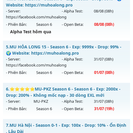
Thể loại: Mu Nguyên bản Webzen
Mu mới ra tháng 08 2026 - Mở máy chủ
LONG VƯƠNG
vào
Website: https://muhoalong.pro
Antihack: Bandicam Hack 100%
13h ngày 06/08/2626
- Server:
- Alpha Test:
08/08
(08h)
https://facebook.com/muhoalong
Exp: 1000x - Drop: 20%
- Phiên Bản:
Season 6
- Open Beta:
08/08
(08h)
Kiểu reset: Reset In Game
Alpha Test hôm qua
Thể loại: Mu Nguyên bản Webzen
MU HỎA LONG - 🌍 Website: https://muhoalong.pro
Antihack: GameGuard
5.
MU HỎA LONG 15 - Season 6 - Exp: 9999x - Drop: 99% -
Mu mới ra tháng 08 2026 - Mở máy chủ
🌍 Website: https://muhoalong.pro
https://facebook.com/muhoalong
vào 08h ngày
- Server:
- Alpha Test:
31/07
(08h)
08/08/2626
https://facebook.com/muhoalong
- Phiên Bản:
Season 6
- Open Beta:
01/07
(08h)
Exp: 9999x - Drop: 99%
Kiểu reset: Non Reset
MU HỎA LONG 15 - 🌍 Website: https://muhoalong.pro
6.
⭐⭐⭐⭐⭐MU-PKZ Season 6 - Season 6 - Exp: 2000x -
Thể loại: Mu Nguyên bản Webzen
Mu mới ra tháng 07 2026 - Mở máy chủ
Drop: 200% - Không mốc nạp - 30 dòng EXL mới
Antihack: XShield
https://facebook.com/muhoalong
vào 08h ngày
- Server:
MU-PKZ
- Alpha Test:
31/07
(08h)
01/07/2626
- Phiên Bản:
Season 6
- Open Beta:
31/07
(19h)
Exp: 9999x - Drop: 99%
⭐⭐⭐⭐⭐MU-PKZ Season 6 - Không mốc nạp - 30 dòng
Kiểu reset: Non Reset
7.
MU Hà Nội - Season 0-1 - Exp: 100x - Drop: 10% - Ổn Định
EXL mới
, Lâu Dài