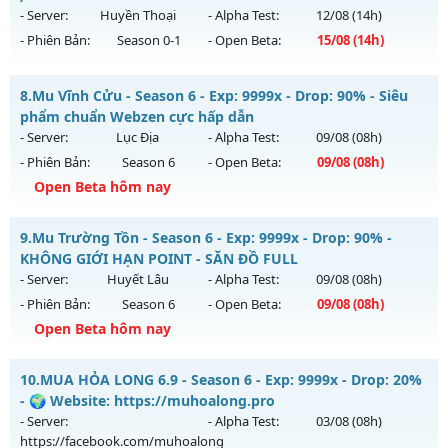
Thể loại: Mu Nguyên bản Webzen
Mu mới ra tháng 07 2026 - Mở máy chủ
MU-PKZ
vào 19h
- Server:
Huyền Thoại
- Alpha Test:
12/08
(14h)
Antihack: Xshiel
ngày 31/07/2626
- Phiên Bản:
Season 0-1
- Open Beta:
15/08
(14h)
Exp: 2000x - Drop: 200%
MU Hà Nội - Ổn Định , Lâu Dài
Kiểu reset: Reset In Game
8.
Mu Vĩnh Cửu - Season 6 - Exp: 9999x - Drop: 90% - Siêu
Mu mới ra tháng 08 2026 - Mở máy chủ
Huyền Thoại
vào
phẩm chuẩn Webzen cực hấp dẫn
Thể loại: Mu Nguyên bản Webzen
14h ngày 15/08/2626
- Server:
Lục Địa
- Alpha Test:
09/08
(08h)
Antihack: SuperAnti
- Phiên Bản:
Season 6
- Open Beta:
09/08
(08h)
Exp: 100x - Drop: 10%
Open Beta hôm nay
Kiểu reset: Reset In Game
Thể loại: Mu Nguyên bản Webzen
Mu Vĩnh Cửu - Siêu phẩm chuẩn Webzen cực hấp dẫn
9.
Mu Trường Tồn - Season 6 - Exp: 9999x - Drop: 90% -
Antihack: ICM
Mu mới ra tháng 08 2026 - Mở máy chủ
Lục Địa
vào 08h
KHÔNG GIỚI HẠN POINT - SĂN ĐỒ FULL
ngày 09/08/2626
- Server:
Huyết Lâu
- Alpha Test:
09/08
(08h)
- Phiên Bản:
Season 6
- Open Beta:
09/08
(08h)
Exp: 9999x - Drop: 90%
Open Beta hôm nay
Kiểu reset: Reset In Game
Thể loại: Mu Nguyên bản Webzen
Mu Trường Tồn - KHÔNG GIỚI HẠN POINT - SĂN ĐỒ FULL
10.
MUA HỎA LONG 6.9 - Season 6 - Exp: 9999x - Drop: 20%
Antihack: ICMPROTECT ✅ 🔴 ✨ ⚡️
Mu mới ra tháng 08 2026 - Mở máy chủ
Huyết Lâu
vào 08h
- 🌍 Website: https://muhoalong.pro
ngày 09/08/2626
- Server:
- Alpha Test:
03/08
(08h)
https://facebook.com/muhoalong