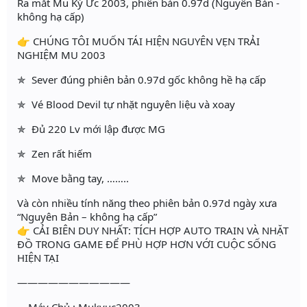
Ra mắt Mu Ký Ức 2003, phiên bản 0.97d (Nguyên Bản -
không hạ cấp)
👉 CHÚNG TÔI MUỐN TÁI HIỆN NGUYÊN VẸN TRẢI
NGHIỆM MU 2003
✯ Sever đúng phiên bản 0.97d gốc không hề hạ cấp
✯ Vé Blood Devil tự nhặt nguyên liệu và xoay
✯ Đủ 220 Lv mới lập được MG
✯ Zen rất hiếm
✯ Move bằng tay, ……..
Và còn nhiều tính năng theo phiên bản 0.97d ngày xưa
“Nguyên Bản – không hạ cấp”
👉 CẢI BIÊN DUY NHẤT: TÍCH HỢP AUTO TRAIN VÀ NHẶT
ĐỒ TRONG GAME ĐỂ PHÙ HỢP HƠN VỚI CUỘC SỐNG
HIỆN TẠI
———————————