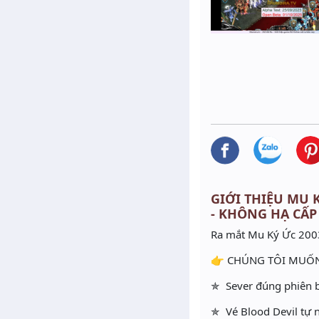
GIỚI THIỆU MU K
- KHÔNG HẠ CẤP
Ra mắt Mu Ký Ức 2003
👉 CHÚNG TÔI MUỐN
✯ Sever đúng phiên b
✯ Vé Blood Devil tự 