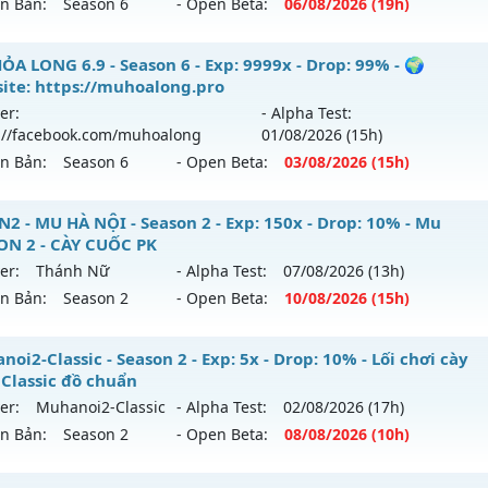
ên Bản:
Season 6
- Open Beta:
06/08
/2026
(19h)
9999x - Drop: 99%
Mu Long Kiếm 19:00 - Boss liên tục, event cả ngày, vào là 
ỎA LONG 6.9 - Season 6 - Exp: 9999x - Drop: 99% - 🌍
reset: Non Reset
y
ite: https://muhoalong.pro
loại: Mu Nguyên bản Webzen
er:
- Alpha Test:
 mới ra tháng 08 2026 - Mở máy chủ
Long Kiếm
vào 19h n
://facebook.com/muhoalong
01/08
/2026
(15h)
ack: Xshiel
ên Bản:
Season 6
- Open Beta:
03/08
/2026
(15h)
p: 500x - Drop: 25%
ểu reset: Reset In Game
ỎA LONG 6.9 - 🌍 Website: https://muhoalong.pro
2 - MU HÀ NỘI - Season 2 - Exp: 150x - Drop: 10% - Mu
ể loại: Mu Nguyên bản Webzen
ON 2 - CÀY CUỐC PK
ới ra tháng 08 2026 - Mở máy chủ
https://facebook.com
er:
Thánh Nữ
- Alpha Test:
07/08
/2026
(13h)
tihack: VIP SHIELD
 03/08/2626
ên Bản:
Season 2
- Open Beta:
10/08
/2026
(15h)
9999x - Drop: 99%
UHN2 - MU HÀ NỘI - Mu SEASON 2 - CÀY CUỐC PK
oi2-Classic - Season 2 - Exp: 5x - Drop: 10% - Lối chơi cày
reset: Non Reset
 Classic đồ chuẩn
 mới ra tháng 08 2026 - Mở máy chủ
Thánh Nữ
vào 15h ng
loại: Mu Nguyên bản Webzen
er:
Muhanoi2-Classic
- Alpha Test:
02/08
/2026
(17h)
ên Bản:
Season 2
- Open Beta:
08/08
/2026
(10h)
p: 150x - Drop: 10%
ack: XShield
ểu reset: Reset In Game