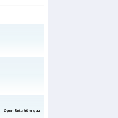
 29/07/2626
/muhoalong
vào 08h
Open Beta hôm qua