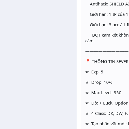
Antihack: SHIELD AI 
Giới hạn: 1 IP của 1
Giới hạn: 3 acc / 1 I
BQT cam kết không ca
cấm.
——————————
📍 THÔNG TIN SEVER
✯ Exp: 5
✯ Drop: 10%
✯ Max Level: 350
✯ Đồ: + Luck, Option
✯ 4 Class: DK, DW, F,
✯ Tạo nhân vật mới: 