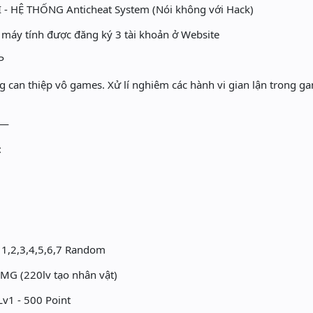
- HỆ THỐNG Anticheat System (Nói không với Hack)
 máy tính được đăng ký 3 tài khoản ở Website
P
n thiệp vô games. Xử lí nghiêm các hành vi gian lận trong g
—
:
 1,2,3,4,5,6,7 Random
 MG (220lv tạo nhân vật)
Lv1 - 500 Point