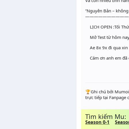
Và còn nhiều tính nă
“Nguyên Bản – không 
——————————
LỊCH OPEN :Tối Thứ
Mở Test từ hôm nay
Ae 8x 9x đi qua xin 
Cám ơn anh em đã 
️🏆Ghi chú bởi Mumoir
trực tiếp tại Fanpage
Tìm kiếm Mu:
Season 0-1
Seaso