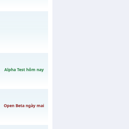
mê , Open 19:00 hôm
gày 06/08/2626
/muhoalong
vào 15h
Alpha Test hôm nay
ày 10/08/2626
Open Beta ngày mai