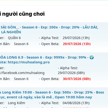
 người cũng chơi
SÀI GÒN__ - Season 6 - Exp: 200x - Drop: 20% - LÂU DÀI,
 LÀ NGHIỀN
er:
QUẬN 6
- Alpha Test:
29/07
/2026
(13h)
ên Bản:
Season 6
- Open Beta:
29/07
/2026
(13h)
_MU SÀI GÒN__ - LÂU DÀI, CHƠI LÀ NGHIỀN
ỎA LONG 6.9 - Season 6 - Exp: 9999x - Drop: 99% - 🌍
ite: https://muhoalong.pro
 mới ra tháng 07 2026 - Mở máy chủ
QUẬN 6
vào 13h ngày
er:
- Alpha Test:
://facebook.com/muhoalong
29/07
/2026
(08h)
p: 200x - Drop: 20%
ên Bản:
Season 6
- Open Beta:
30/07
/2026
(08h)
ểu reset: Reset In Game
hể loại: Mu Nguyên bản Webzen
ỎA LONG 6.9 - 🌍 Website: https://muhoalong.pro
 Long Kiếm 19:00 - Season 6 - Exp: 500x - Drop: 25% - Boss
 tục, event cả ngày, vào là mê , Open 19:00 hôm nay
tihack: AntiShark
ới ra tháng 07 2026 - Mở máy chủ
https://facebook.com
er:
Long Kiếm
- Alpha Test:
04/08
/2026
(13h)
 30/07/2626