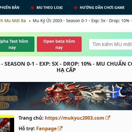
PHIÊN BẢN
MU THEO LOẠI
HƯỚNG DẪN CHƠI GAME
ch Mu Mới Ra
Mu Ký Ức 2003 - Season 0-1 - Exp: 5x - Drop: 10%
lpha Test hôm
Open beta hôm
nay
nay
- SEASON 0-1 - EXP: 5X - DROP: 10% - MU CHUẨN
HẠ CẤP
Trang chủ:
https://mukyuc2003.com
Hỗ trợ:
Fanpage