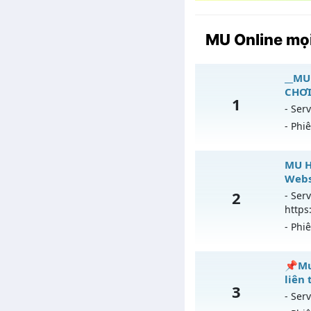
MU Online mọi
__MU 
CHƠI
1
- Serv
- Phi
_
MU H
Webs
Mu
2
- Serv
https
Ex
- Phi
Ki
T
MU H
📌Mu
liên
3
An
Mu m
- Serv
ngày