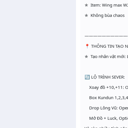
✯ Item: Wing max W2
✯ Không bùa chaos
——————————
📍 THÔNG TIN TẠO N
✯ Tạo nhân vật mới: L
🔄 LỘ TRÌNH SEVER:
Xoay đồ +10,+11: 
Box Kundun 1,2,3,4
Drop Lông Vũ: Ope
Mở Đồ + Luck, Optio