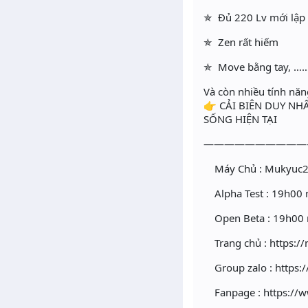
✯ Đủ 220 Lv mới lậ
✯ Zen rất hiếm
✯ Move bằng tay, ……
Và còn nhiều tính nă
👉 CẢI BIÊN DUY NH
SỐNG HIỆN TẠI
——————————
Máy Chủ : Mukyuc
Alpha Test : 19h00 
Open Beta : 19h00 
Trang chủ : https:
Group zalo : https:
Fanpage : https://