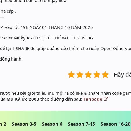
ng theo phiên bản 0.97d ngày xưa
hạ cấp”.
—
 4 vào lúc 19h NGÀY 01 THÁNG 10 NĂM 2025
 Sever Mukyuc2003 | CÓ THỂ VÀO TEST NGAY
để lại 1 SHARE để giúp quảng cáo thêm cho ngày Open Đông Vu
đồng hành !
Hãy đ
a.tv: nếu bài giới thiệu mu mới ra có like & share nhận code gam
 của
Mu Ký Ức 2003
theo đường dẫn sau:
Fanpage
n 2
Season 3-5
Season 6
Season 7-15
Season 16-20