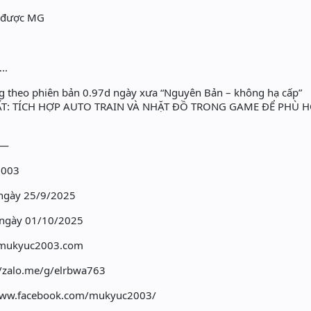
p được MG
..
ng theo phiên bản 0.97d ngày xưa “Nguyên Bản – không hạ cấp”
ẤT: TÍCH HỢP AUTO TRAIN VÀ NHẶT ĐỒ TRONG GAME ĐỂ PHÙ 
—
2003
ngày 25/9/2025
ngày 01/10/2025
//mukyuc2003.com
//zalo.me/g/elrbwa763
www.facebook.com/mukyuc2003/