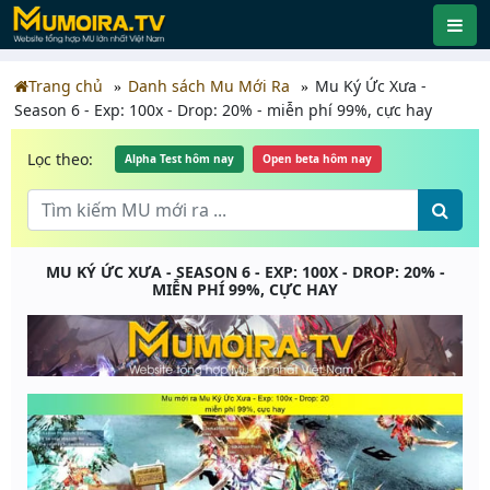
Trang chủ
Danh sách Mu Mới Ra
Mu Ký Ức Xưa -
Season 6 - Exp: 100x - Drop: 20% - miễn phí 99%, cực hay
Lọc theo:
Alpha Test hôm nay
Open beta hôm nay
MU KÝ ỨC XƯA - SEASON 6 - EXP: 100X - DROP: 20% -
MIỄN PHÍ 99%, CỰC HAY