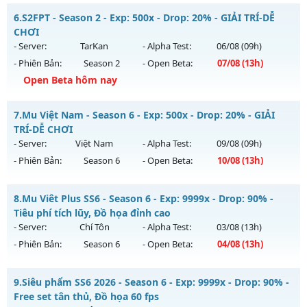
Thể loại: Mu Nguyên bản Webzen
MU Thanh Long - Ép Thăng Hạng Mới
6.
S2FPT - Season 2 - Exp: 500x - Drop: 20% - GIẢI TRÍ-DỄ
Antihack: Antihack
Mu mới ra tháng 08 2026 - Mở máy chủ
Thanh Long
vào
CHƠI
13h ngày 06/08/2626
- Server:
TarKan
- Alpha Test:
06/08
(09h)
- Phiên Bản:
Season 2
- Open Beta:
07/08
(13h)
Exp: 200x - Drop: 35%
Open Beta hôm nay
Kiểu reset: Reset In Game
Thể loại: Mu Custom thêm đồ mới
S2FPT - GIẢI TRÍ-DỄ CHƠI
7.
Mu Việt Nam - Season 6 - Exp: 500x - Drop: 20% - GIẢI
Antihack: CheatGuard
Mu mới ra tháng 08 2026 - Mở máy chủ
TarKan
vào 13h
TRÍ-DỄ CHƠI
ngày 07/08/2626
- Server:
Việt Nam
- Alpha Test:
09/08
(09h)
- Phiên Bản:
Season 6
- Open Beta:
10/08
(13h)
Exp: 500x - Drop: 20%
Kiểu reset: Reset In Game
Mu Việt Nam - GIẢI TRÍ-DỄ CHƠI
8.
Mu Viêt Plus SS6 - Season 6 - Exp: 9999x - Drop: 90% -
Thể loại: Mu Nguyên bản Webzen
Mu mới ra tháng 08 2026 - Mở máy chủ
Việt Nam
vào 13h
Tiêu phí tích lũy, Đồ họa đỉnh cao
Antihack: PRO
ngày 10/08/2626
- Server:
Chí Tôn
- Alpha Test:
03/08
(13h)
- Phiên Bản:
Season 6
- Open Beta:
04/08
(13h)
Exp: 500x - Drop: 20%
Kiểu reset: Reset In Game
Mu Viêt Plus SS6 - Tiêu phí tích lũy, Đồ họa đỉnh cao
9.
Siêu phẩm SS6 2026 - Season 6 - Exp: 9999x - Drop: 90% -
Thể loại: Mu Nguyên bản Webzen
Mu mới ra tháng 08 2026 - Mở máy chủ
Chí Tôn
vào 13h
Free set tân thủ, Đồ họa 60 fps