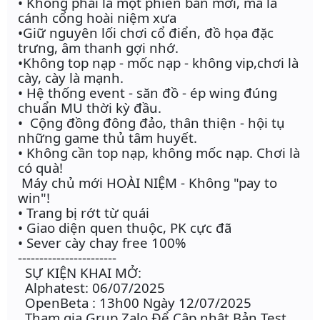
• Không phải là một phiên bản mới, mà là
cánh cổng hoài niệm xưa
•Giữ nguyên lối chơi cổ điển, đồ họa đặc
trưng, âm thanh gợi nhớ.
•Không top nạp - mốc nạp - không vip,chơi là
cày, cày là mạnh.
• Hệ thống event - săn đồ - ép wing đúng
chuẩn MU thời kỳ đầu.
• Cộng đồng đông đảo, thân thiện - hội tụ
những game thủ tâm huyết.
• Không cần top nạp, không mốc nạp. Chơi là
có quà!
Máy chủ mới HOÀI NIỆM - Không "pay to
win"!
• Trang bị rớt từ quái
• Giao diện quen thuộc, PK cực đã
• Sever cày chay free 100%
-----------------------
SỰ KIỆN KHAI MỞ:
Alphatest: 06/07/2025
OpenBeta : 13h00 Ngày 12/07/2025
Tham gia Grup Zalo Để Cập nhật Bản Test