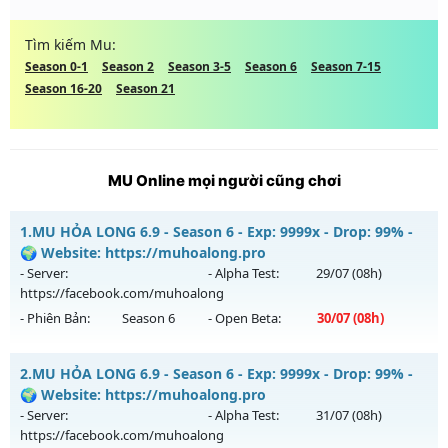
Tìm kiếm Mu:
Season 0-1
Season 2
Season 3-5
Season 6
Season 7-15
Season 16-20
Season 21
MU Online mọi người cũng chơi
1.
MU HỎA LONG 6.9 - Season 6 - Exp: 9999x - Drop: 99% -
🌍 Website: https://muhoalong.pro
- Server:
- Alpha Test:
29/07
(08h)
https://facebook.com/muhoalong
- Phiên Bản:
Season 6
- Open Beta:
30/07
(08h)
MU HỎA LONG 6.9 - 🌍 Website: https://muhoalong.pro
2.
MU HỎA LONG 6.9 - Season 6 - Exp: 9999x - Drop: 99% -
Mu mới ra tháng 07 2026 - Mở máy chủ
🌍 Website: https://muhoalong.pro
https://facebook.com/muhoalong
vào 08h ngày
- Server:
- Alpha Test:
31/07
(08h)
30/07/2626
https://facebook.com/muhoalong