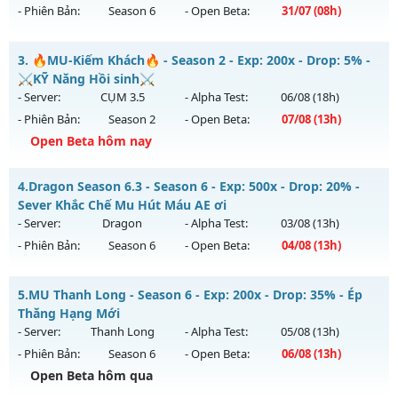
- Phiên Bản:
Season 6
- Open Beta:
31/07
(08h)
Exp: 9999x - Drop: 99%
Kiểu reset: Non Reset
MU HỎA LONG 6.9 - 🌍 Website: https://muhoalong.pro
3.
🔥MU-Kiếm Khách🔥 - Season 2 - Exp: 200x - Drop: 5% -
Thể loại: Mu Nguyên bản Webzen
Mu mới ra tháng 07 2026 - Mở máy chủ
⚔️KỸ Năng Hồi sinh⚔️
Antihack: Xshiel
https://facebook.com/muhoalong
vào 08h ngày
- Server:
CỤM 3.5
- Alpha Test:
06/08
(18h)
31/07/2626
- Phiên Bản:
Season 2
- Open Beta:
07/08
(13h)
Exp: 9999x - Drop: 99%
Open Beta hôm nay
Kiểu reset: Non Reset
🔥MU-Kiếm Khách🔥 - ⚔️KỸ Năng Hồi sinh⚔️
4.
Dragon Season 6.3 - Season 6 - Exp: 500x - Drop: 20% -
Thể loại: Mu Nguyên bản Webzen
Mu mới ra tháng 08 2026 - Mở máy chủ
CỤM 3.5
vào 13h
Sever Khắc Chế Mu Hút Máu AE ơi
Antihack: Xshiel
ngày 07/08/2626
- Server:
Dragon
- Alpha Test:
03/08
(13h)
- Phiên Bản:
Season 6
- Open Beta:
04/08
(13h)
Exp: 200x - Drop: 5%
Kiểu reset: Reset In Game
Dragon Season 6.3 - Sever Khắc Chế Mu Hút Máu AE ơi
5.
MU Thanh Long - Season 6 - Exp: 200x - Drop: 35% - Ép
Thể loại: Mu Nguyên bản Webzen
Mu mới ra tháng 08 2026 - Mở máy chủ
Dragon
vào 13h
Thăng Hạng Mới
Antihack: Sharkguard
ngày 04/08/2626
- Server:
Thanh Long
- Alpha Test:
05/08
(13h)
- Phiên Bản:
Season 6
- Open Beta:
06/08
(13h)
Exp: 500x - Drop: 20%
Open Beta hôm qua
Kiểu reset: Reset In Game