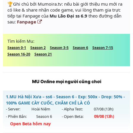
️🏆Ghi chú bởi Mumoira.tv: nếu bài giới thiệu mu mới ra
có like & share nhận code game, vui lòng tham gia trực
tiếp tại Fanpage của
Mu Lão Đại ss 6.9
theo đường dẫn
sau:
Fanpage
Tìm kiếm Mu:
Season 0-1
Season 2
Season 3-5
Season 6
Season 7-15
Season 16-20
Season 21
MU Online mọi người cũng chơi
1.
MU Hà Nội Xưa – ss6 - Season 6 - Exp: 500x - Drop: 50% -
100% GAME CÀY CUỐC, CHĂM CHỈ LÀ CÓ
- Server:
Hoài Niệm
- Alpha Test:
07/08
(13h)
- Phiên Bản:
Season 6
- Open Beta:
09/08
(13h)
Open Beta hôm nay