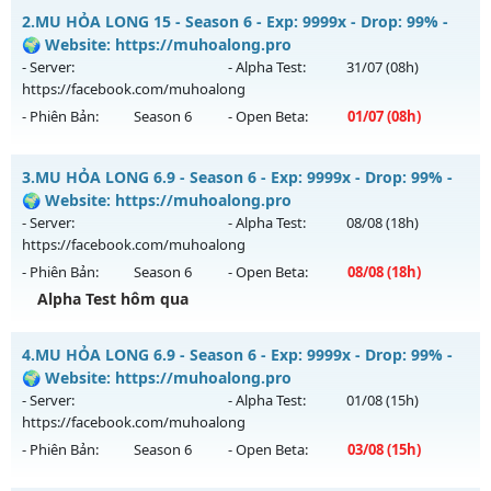
MU Hà Nội Xưa – ss6 - 100% GAME CÀY CUỐC, CHĂM CHỈ LÀ
2.
MU HỎA LONG 15 - Season 6 - Exp: 9999x - Drop: 99% -
CÓ
🌍 Website: https://muhoalong.pro
Mu mới ra tháng 08 2026 - Mở máy chủ
Hoài Niệm
vào 13h
- Server:
- Alpha Test:
31/07
(08h)
ngày 09/08/2626
https://facebook.com/muhoalong
- Phiên Bản:
Season 6
- Open Beta:
01/07
(08h)
Exp: 500x - Drop: 50%
Kiểu reset: Reset In Game
MU HỎA LONG 15 - 🌍 Website: https://muhoalong.pro
3.
MU HỎA LONG 6.9 - Season 6 - Exp: 9999x - Drop: 99% -
Thể loại: Mu Nguyên bản Webzen
Mu mới ra tháng 07 2026 - Mở máy chủ
🌍 Website: https://muhoalong.pro
Antihack: BDCAM
https://facebook.com/muhoalong
vào 08h ngày
- Server:
- Alpha Test:
08/08
(18h)
01/07/2626
https://facebook.com/muhoalong
- Phiên Bản:
Season 6
- Open Beta:
08/08
(18h)
Exp: 9999x - Drop: 99%
Alpha Test hôm qua
Kiểu reset: Non Reset
Thể loại: Mu Nguyên bản Webzen
MU HỎA LONG 6.9 - 🌍 Website: https://muhoalong.pro
4.
MU HỎA LONG 6.9 - Season 6 - Exp: 9999x - Drop: 99% -
Antihack: Xshiel
Mu mới ra tháng 08 2026 - Mở máy chủ
🌍 Website: https://muhoalong.pro
https://facebook.com/muhoalong
vào 18h ngày
- Server:
- Alpha Test:
01/08
(15h)
08/08/2626
https://facebook.com/muhoalong
- Phiên Bản:
Season 6
- Open Beta:
03/08
(15h)
Exp: 9999x - Drop: 99%
Kiểu reset: Non Reset