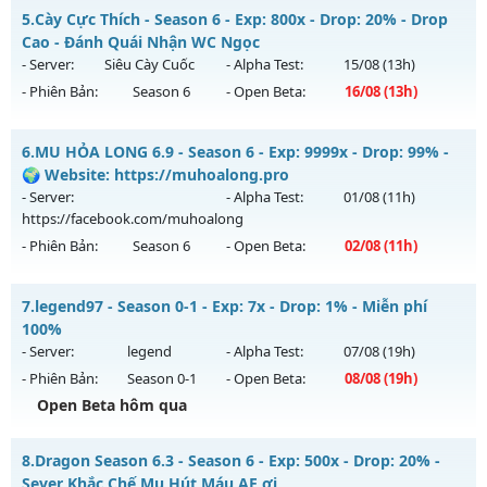
MU HỎA LONG 6.9 - 🌍 Website: https://muhoalong.pro
5.
Cày Cực Thích - Season 6 - Exp: 800x - Drop: 20% - Drop
Thể loại: Mu Nguyên bản Webzen
Mu mới ra tháng 08 2026 - Mở máy chủ
Cao - Đánh Quái Nhận WC Ngọc
Antihack: XShield
https://facebook.com/muhoalong
vào 15h ngày
- Server:
Siêu Cày Cuốc
- Alpha Test:
15/08
(13h)
03/08/2626
- Phiên Bản:
Season 6
- Open Beta:
16/08
(13h)
Exp: 9999x - Drop: 99%
Cày Cực Thích - Drop Cao - Đánh Quái Nhận WC Ngọc
Kiểu reset: Non Reset
6.
MU HỎA LONG 6.9 - Season 6 - Exp: 9999x - Drop: 99% -
Mu mới ra tháng 08 2026 - Mở máy chủ
Siêu Cày Cuốc
vào
🌍 Website: https://muhoalong.pro
Thể loại: Mu Nguyên bản Webzen
13h ngày 16/08/2626
- Server:
- Alpha Test:
01/08
(11h)
Antihack: XShield
https://facebook.com/muhoalong
Exp: 800x - Drop: 20%
- Phiên Bản:
Season 6
- Open Beta:
02/08
(11h)
Kiểu reset: Reset In Game
Thể loại: Mu Nguyên bản Webzen
MU HỎA LONG 6.9 - 🌍 Website: https://muhoalong.pro
7.
legend97 - Season 0-1 - Exp: 7x - Drop: 1% - Miễn phí
Antihack: BDC
Mu mới ra tháng 08 2026 - Mở máy chủ
100%
https://facebook.com/muhoalong
vào 11h ngày
- Server:
legend
- Alpha Test:
07/08
(19h)
02/08/2626
- Phiên Bản:
Season 0-1
- Open Beta:
08/08
(19h)
Exp: 9999x - Drop: 99%
Open Beta hôm qua
Kiểu reset: Non Reset
legend97 - Miễn phí 100%
8.
Dragon Season 6.3 - Season 6 - Exp: 500x - Drop: 20% -
Thể loại: Mu Nguyên bản Webzen
Mu mới ra tháng 08 2026 - Mở máy chủ
legend
vào 19h
Sever Khắc Chế Mu Hút Máu AE ơi