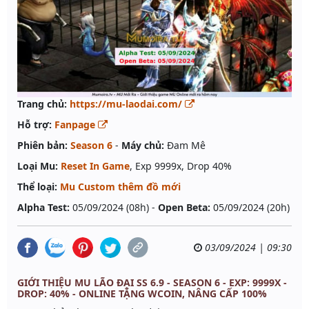
Trang chủ:
https://mu-laodai.com/
Hỗ trợ:
Fanpage
Phiên bản:
Season 6
-
Máy chủ:
Đam Mê
Loại Mu:
Reset In Game
, Exp 9999x, Drop 40%
Thể loại:
Mu Custom thêm đồ mới
Alpha Test:
05/09/2024 (08h) -
Open Beta:
05/09/2024 (20h)
03/09/2024 | 09:30
GIỚI THIỆU MU LÃO ĐẠI SS 6.9 - SEASON 6 - EXP: 9999X -
DROP: 40% - ONLINE TẶNG WCOIN, NÂNG CẤP 100%