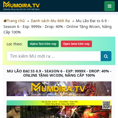
Trang chủ
Danh sách Mu Mới Ra
Mu Lão Đại ss 6.9 -
Season 6 - Exp: 9999x - Drop: 40% - Online Tặng Wcoin, Nâng
Cấp 100%
Lọc theo:
Alpha Test hôm nay
Open beta hôm nay
MU LÃO ĐẠI SS 6.9 - SEASON 6 - EXP: 9999X - DROP: 40% -
ONLINE TẶNG WCOIN, NÂNG CẤP 100%