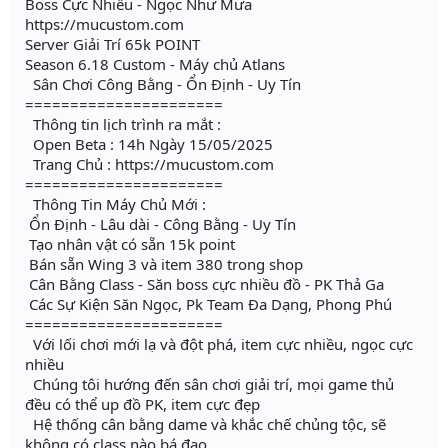
Boss Cực Nhiều - Ngọc Như Mưa
https://mucustom.com
Server Giải Trí 65k POINT
Season 6.18 Custom - Máy chủ Atlans
Sân Chơi Công Bằng - Ổn Định - Uy Tín
======================
Thông tin lịch trình ra mắt :
Open Beta : 14h Ngày 15/05/2025
Trang Chủ : https://mucustom.com
======================
Thông Tin Máy Chủ Mới :
️ Ổn Định - Lâu dài - Công Bằng - Uy Tín
️ Tạo nhân vật có sẵn 15k point
Bán sẵn Wing 3 và item 380 trong shop
️ Cân Bằng Class - Săn boss cực nhiều đồ - PK Thả Ga
️ Các Sự Kiện Săn Ngọc, Pk Team Đa Dạng, Phong Phú
️======================
Với lối chơi mới lạ và đột phá, item cực nhiều, ngọc cực
nhiều
Chúng tôi hướng đến sân chơi giải trí, mọi game thủ
đều có thể up đồ PK, item cực đẹp
Hệ thống cân bằng dame và khắc chế chủng tộc, sẽ
không có class nào bá đạo