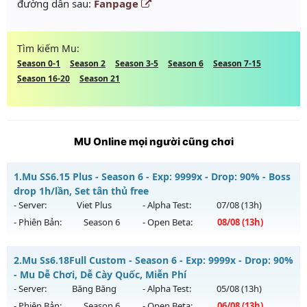
đường dẫn sau:
Fanpage
Tìm kiếm Mu:
Season 0-1
Season 2
Season 3-5
Season 6
Season 7-15
Season 16-20
Season 21
MU Online mọi người cũng chơi
1.
Mu SS6.15 Plus - Season 6 - Exp: 9999x - Drop: 90% - Boss
drop 1h/lần, Set tân thủ free
- Server:
Viet Plus
- Alpha Test:
07/08
(13h)
- Phiên Bản:
Season 6
- Open Beta:
08/08
(13h)
Mu SS6.15 Plus - Boss drop 1h/lần, Set tân thủ free
2.
Mu Ss6.18Full Custom - Season 6 - Exp: 9999x - Drop: 90%
Mu mới ra tháng 08 2026 - Mở máy chủ
Viet Plus
vào 13h
- Mu Dễ Chơi, Dễ Cày Quốc, Miễn Phí
ngày 08/08/2626
- Server:
Băng Băng
- Alpha Test:
05/08
(13h)
- Phiên Bản:
Season 6
- Open Beta:
06/08
(13h)