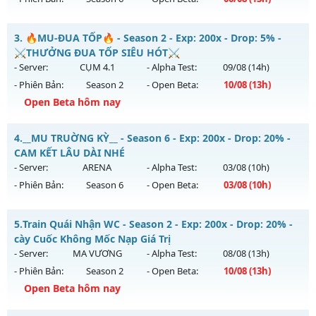
Exp: 9999x - Drop: 90%
Kiểu reset: Reset In Game
Mu Ss6.18Full Custom - Mu Dễ Chơi, Dễ Cày Quốc, Miễn Phí
3.
🔥MU-ĐUA TỐP🔥 - Season 2 - Exp: 200x - Drop: 5% -
Thể loại: Mu Bán Đồ Full Trong Shop
Mu mới ra tháng 08 2026 - Mở máy chủ
Băng Băng
vào 13h
⚔️THƯỞNG ĐUA TỐP SIÊU HÓT⚔️
Antihack: Phoenix chống hack mới
ngày 06/08/2626
- Server:
CỤM 4.1
- Alpha Test:
09/08
(14h)
- Phiên Bản:
Season 2
- Open Beta:
10/08
(13h)
Exp: 9999x - Drop: 90%
Open Beta hôm nay
Kiểu reset: Reset In Game
Thể loại: Mu Custom thêm đồ mới
🔥MU-ĐUA TỐP🔥 - ⚔️THƯỞNG ĐUA TỐP SIÊU HÓT⚔️
4.
__MU TRUỜNG KỲ__ - Season 6 - Exp: 200x - Drop: 20% -
Antihack: Gold dragon
Mu mới ra tháng 08 2026 - Mở máy chủ
CỤM 4.1
vào 13h
CAM KẾT LÂU DÀI NHÉ
ngày 10/08/2626
- Server:
ARENA
- Alpha Test:
03/08
(10h)
- Phiên Bản:
Season 6
- Open Beta:
03/08
(10h)
Exp: 200x - Drop: 5%
Kiểu reset: Reset In Game
__MU TRUỜNG KỲ__ - CAM KẾT LÂU DÀI NHÉ
5.
Train Quái Nhận WC - Season 2 - Exp: 200x - Drop: 20% -
Thể loại: Mu Nguyên bản Webzen
Mu mới ra tháng 08 2026 - Mở máy chủ
ARENA
vào 10h
cày Cuốc Không Mốc Nạp Giá Trị
Antihack: Sharkguard
ngày 03/08/2626
- Server:
MA VƯƠNG
- Alpha Test:
08/08
(13h)
- Phiên Bản:
Season 2
- Open Beta:
10/08
(13h)
Exp: 200x - Drop: 20%
Open Beta hôm nay
Kiểu reset: Reset In Game
Thể loại: Mu Nguyên bản Webzen