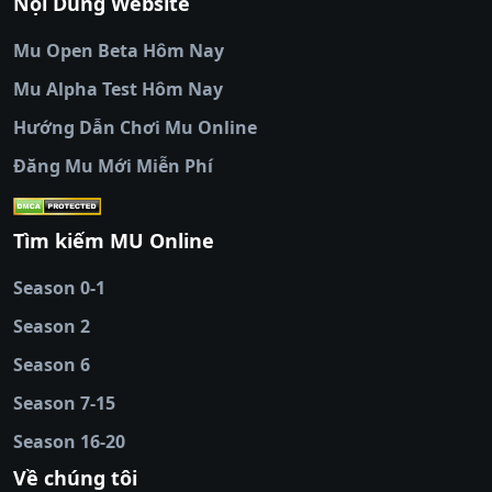
Nội Dung Website
bóng đá trực tiếp
|
colatv trực tiếp bóng
đá
|
colatv truc tiep bong da
|
colatv
|
thập
Mu Open Beta Hôm Nay
cẩm tv
|
thapcam
|
xem bóng đá
Mu Alpha Test Hôm Nay
luongsontv
|
trực tiếp bóng đá cakhiatv
|
trực
tiếp bóng đá
Hướng Dẫn Chơi Mu Online
socolive
|
xoso66
|
DABET
|
xem bóng đá
Đăng Mu Mới Miễn Phí
cakhiatv
|
kèo nhà
cái
|
qh88
|
Ok9
|
nhatvip
|
socolive
|
Ku
88
|
tài xỉu
Tìm kiếm MU Online
online
|
sunwin
|
hitclub
|
b52club
|
iwin
cái uy tín
|
kèo nhà
Season 0-1
cái
|
nowgoal
|
1gom
|
net88
|
max88
|
Season 2
đĩa
|
bắn cá đổi
thưởng
Season 6
|
https://bongdalu.ceo
|
trang chủ
fly88
|
new88
|
https://keonhacai.claims/
|
ht
Season 7-15
bóng đá
|
NEW88
|
socolive
Season 16-20
tv
|
hitclub
|
ok9
|
Hitclub
|
Vic88
|
Red8
win
|
Xoilac
|
open 88
|
open 88
|
sun
Về chúng tôi