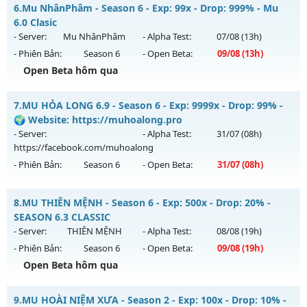
Train Quái Nhận WC - cày Cuốc Không Mốc Nạp Giá Trị
6.
Mu NhânPhâm - Season 6 - Exp: 99x - Drop: 999% - Mu
Antihack: GoldShield
Mu mới ra tháng 08 2026 - Mở máy chủ
MA VƯƠNG
vào
6.0 Clasic
13h ngày 10/08/2626
- Server:
Mu NhânPhâm
- Alpha Test:
07/08
(13h)
- Phiên Bản:
Season 6
- Open Beta:
09/08
(13h)
Exp: 200x - Drop: 20%
Open Beta hôm qua
Kiểu reset: Reset In Game
Thể loại: Mu Nguyên bản Webzen
Mu NhânPhâm - Mu 6.0 Clasic
7.
MU HỎA LONG 6.9 - Season 6 - Exp: 9999x - Drop: 99% -
Antihack: GameGuard
Mu mới ra tháng 08 2026 - Mở máy chủ
Mu NhânPhâm
vào
🌍 Website: https://muhoalong.pro
13h ngày 09/08/2626
- Server:
- Alpha Test:
31/07
(08h)
https://facebook.com/muhoalong
Exp: 99x - Drop: 999%
- Phiên Bản:
Season 6
- Open Beta:
31/07
(08h)
Kiểu reset: Reset In Game
Thể loại: Mu Nguyên bản Webzen
MU HỎA LONG 6.9 - 🌍 Website: https://muhoalong.pro
8.
MU THIÊN MỆNH - Season 6 - Exp: 500x - Drop: 20% -
Antihack: goldshield💥
Mu mới ra tháng 07 2026 - Mở máy chủ
SEASON 6.3 CLASSIC
https://facebook.com/muhoalong
vào 08h ngày
- Server:
THIÊN MỆNH
- Alpha Test:
08/08
(19h)
31/07/2626
- Phiên Bản:
Season 6
- Open Beta:
09/08
(19h)
Exp: 9999x - Drop: 99%
Open Beta hôm qua
Kiểu reset: Non Reset
MU THIÊN MỆNH - SEASON 6.3 CLASSIC
9.
MU HOÀI NIỆM XƯA - Season 2 - Exp: 100x - Drop: 10% -
Thể loại: Mu Nguyên bản Webzen