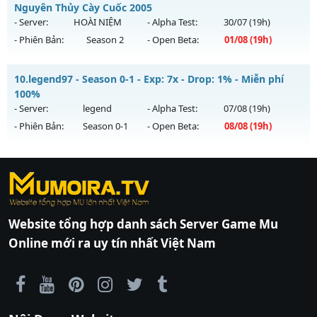
Mu mới ra tháng 08 2026 - Mở máy chủ
THIÊN MỆNH
vào
Nguyên Thủy Cày Cuốc 2005
Antihack: Xshiel
19h ngày 09/08/2626
- Server:
HOÀI NIỆM
- Alpha Test:
30/07
(19h)
- Phiên Bản:
Season 2
- Open Beta:
01/08
(19h)
Exp: 500x - Drop: 20%
Kiểu reset: Reset In Game
MU HOÀI NIỆM XƯA - Nguyên Thủy Cày Cuốc 2005
10.
legend97 - Season 0-1 - Exp: 7x - Drop: 1% - Miễn phí
Thể loại: Mu Nguyên bản Webzen
Mu mới ra tháng 08 2026 - Mở máy chủ
HOÀI NIỆM
vào 19h
100%
Antihack: Antihack chạy bằng cơm
ngày 01/08/2626
- Server:
legend
- Alpha Test:
07/08
(19h)
- Phiên Bản:
Season 0-1
- Open Beta:
08/08
(19h)
Exp: 100x - Drop: 10%
Kiểu reset: Reset In Game
legend97 - Miễn phí 100%
Thể loại: Mu Nguyên bản Webzen
https://ktdb.net/
Mu mới ra tháng 08 2026 - Mở máy chủ
|
789club
|
Jun88
legend
vào 19h
|
bắn cá
Antihack: Phiên bản mới nhất
ngày 08/08/2626
đổi thưởng
|
Xôi Lạc
TV
Exp: 7x - Drop: 1%
|
789club
|
789club
|
xoilactv
|
Link
Website tổng hợp danh sách Server Game Mu
xem bóng đá cakhiatv
|
Link xem bóng đá
Kiểu reset: Reset In Game
Online mới ra uy tín nhất Việt Nam
90phut
|
Coi đá banh
Thể loại: Mu Nguyên bản Webzen
Thapcamtv
|
RR88
|
xem bóng đá
|
xem
Antihack: Bandicam Hack 100%
bóng đá trực tiếp
|
xem bóng đá trực
tuyến
|
trực tiếp bóng đá
|
colatv
|
colatv