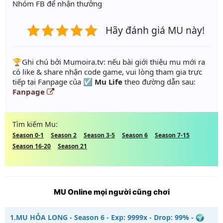
Nhóm FB để nhận thưởng
Hãy đánh giá MU này!
️🏆Ghi chú bởi Mumoira.tv: nếu bài giới thiệu mu mới ra
có like & share nhận code game, vui lòng tham gia trực
tiếp tại Fanpage của
☑️ Mu Life
theo đường dẫn sau:
Fanpage
Tìm kiếm Mu:
Season 0-1
Season 2
Season 3-5
Season 6
Season 7-15
Season 16-20
Season 21
MU Online mọi người cũng chơi
1.
MU HỎA LONG - Season 6 - Exp: 9999x - Drop: 99% - 🌍