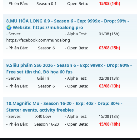
- Phiên Bản:
Season 0-1
- Open Beta:
15/08
(14h)
Exp: 500x - Drop: 20%
Kiểu reset: Reset In Game
MU Hà Nội - Ổn Định , Lâu Dài
8.
MU HỎA LONG 6.9 - Season 6 - Exp: 9999x - Drop: 99% -
Thể loại: Mu Nguyên bản Webzen
Mu mới ra tháng 08 2026 - Mở máy chủ
Huyền Thoại
vào
🌍 Website: https://muhoalong.pro
Antihack: PRO
14h ngày 15/08/2626
- Server:
- Alpha Test:
01/08
(15h)
https://facebook.com/muhoalong
Exp: 100x - Drop: 10%
- Phiên Bản:
Season 6
- Open Beta:
03/08
(15h)
Kiểu reset: Reset In Game
Thể loại: Mu Nguyên bản Webzen
MU HỎA LONG 6.9 - 🌍 Website: https://muhoalong.pro
9.
Siêu phẩm SS6 2026 - Season 6 - Exp: 9999x - Drop: 90% -
Antihack: ICM
Mu mới ra tháng 08 2026 - Mở máy chủ
Free set tân thủ, Đồ họa 60 fps
https://facebook.com/muhoalong
vào 15h ngày
- Server:
Giải Trí
- Alpha Test:
02/08
(13h)
03/08/2626
- Phiên Bản:
Season 6
- Open Beta:
03/08
(13h)
Exp: 9999x - Drop: 99%
Siêu phẩm SS6 2026 - Free set tân thủ, Đồ họa 60 fps
Kiểu reset: Non Reset
10.
Magnific Mu - Season 16-20 - Exp: 40x - Drop: 30% -
Mu mới ra tháng 08 2026 - Mở máy chủ
Giải Trí
vào 13h
Starter events, activity freebies
Thể loại: Mu Nguyên bản Webzen
ngày 03/08/2626
- Server:
X40 Low
- Alpha Test:
15/08
(18h)
Antihack: XShield
- Phiên Bản:
Season 16-20
- Open Beta:
15/08
(18h)
Exp: 9999x - Drop: 90%
Kiểu reset: Reset In Game
Magnific Mu - Starter events, activity freebies