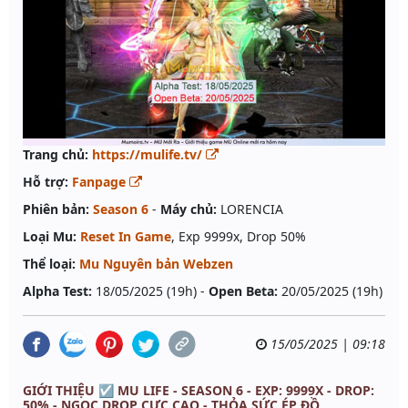
Trang chủ:
https://mulife.tv/
Hỗ trợ:
Fanpage
Phiên bản:
Season 6
-
Máy chủ:
LORENCIA
Loại Mu:
Reset In Game
, Exp 9999x, Drop 50%
Thể loại:
Mu Nguyên bản Webzen
Alpha Test:
18/05/2025 (19h) -
Open Beta:
20/05/2025 (19h)
15/05/2025 | 09:18
GIỚI THIỆU ☑️ MU LIFE - SEASON 6 - EXP: 9999X - DROP:
50% - NGỌC DROP CỰC CAO - THỎA SỨC ÉP ĐỒ