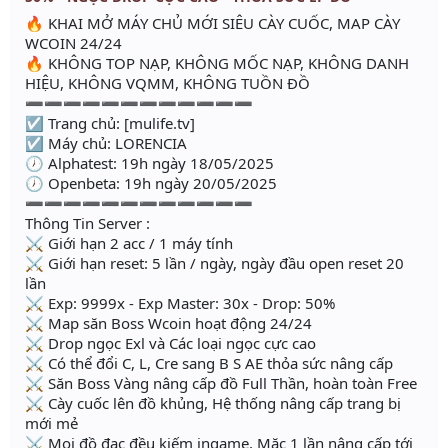
🔥 KHAI MỞ MÁY CHỦ MỚI SIÊU CÀY CUỐC, MAP CÀY
WCOIN 24/24
🔥 KHÔNG TOP NẠP, KHÔNG MỐC NẠP, KHÔNG DANH
HIỆU, KHÔNG VQMM, KHÔNG TUỒN ĐỒ
➖➖➖➖➖➖➖➖➖➖➖➖
☑️ Trang chủ: [mulife.tv]
☑️ Máy chủ: LORENCIA
🕖 Alphatest: 19h ngày 18/05/2025
🕖 Openbeta: 19h ngày 20/05/2025
➖➖➖➖➖➖➖➖➖➖➖➖
Thông Tin Server :
⚔️ Giới hạn 2 acc / 1 máy tính
⚔️ Giới hạn reset: 5 lần / ngày, ngày đầu open reset 20
lần
⚔️ Exp: 9999x - Exp Master: 30x - Drop: 50%
⚔️ Map săn Boss Wcoin hoạt động 24/24
⚔️ Drop ngọc Exl và Các loại ngọc cực cao
⚔️ Có thể đổi C, L, Cre sang B S AE thỏa sức nâng cấp
⚔️ Săn Boss Vàng nâng cấp đồ Full Thần, hoàn toàn Free
⚔️ Cày cuốc lên đồ khủng, Hệ thống nâng cấp trang bị
mới mẻ
⚔️ Mọi đồ đạc đều kiếm ingame, Mặc 1 lần nâng cấp tới