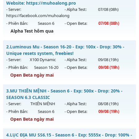
Website: https://muhoalong.pro
- Server:
- Alpha Test:
07/08
(08h)
https://facebook.com/muhoalong
- Phiên Bản:
Season 6
- Open Beta:
07/08
(08h)
Alpha Test hôm qua
MU HỎA LONG - 🌍 Website: https://muhoalong.pro
2.
Luminous Mu - Season 16-20 - Exp: 100x - Drop: 30% -
Mu mới ra tháng 08 2026 - Mở máy chủ
Unique resets system, freebies!
https://facebook.com/muhoalong
vào 08h ngày
- Server:
X100 Dynamic
- Alpha Test:
09/08
(19h)
07/08/2626
- Phiên Bản:
Season 16-20
- Open Beta:
09/08
(19h)
Exp: 9999x - Drop: 99%
Open Beta ngày mai
Kiểu reset: Non Reset
Luminous Mu - Unique resets system, freebies!
3.
MU THIÊN MỆNH - Season 6 - Exp: 500x - Drop: 20% -
Thể loại: Mu Nguyên bản Webzen
Mu mới ra tháng 08 2026 - Mở máy chủ
X100 Dynamic
vào
SEASON 6.3 CLASSIC
Antihack: XShield
19h ngày 09/08/2626
- Server:
THIÊN MỆNH
- Alpha Test:
08/08
(19h)
- Phiên Bản:
Season 6
- Open Beta:
09/08
(19h)
Exp: 100x - Drop: 30%
Open Beta ngày mai
Kiểu reset: Reset In Game
Thể loại: Mu Nguyên bản Webzen
MU THIÊN MỆNH - SEASON 6.3 CLASSIC
4.
LỤC ĐỊA MU SS6.15 - Season 6 - Exp: 5555x - Drop: 100% -