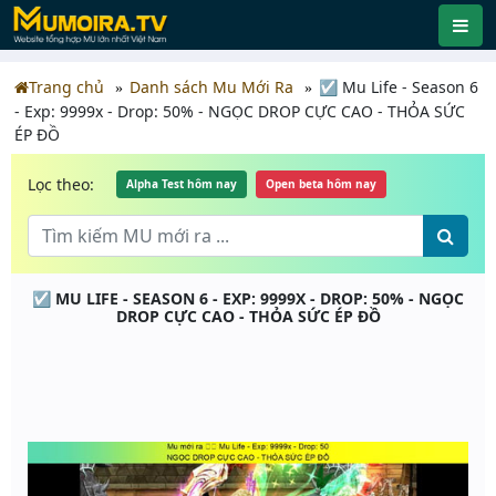
Trang chủ
Danh sách Mu Mới Ra
☑️ Mu Life - Season 6
- Exp: 9999x - Drop: 50% - NGỌC DROP CỰC CAO - THỎA SỨC
ÉP ĐỒ
Lọc theo:
Alpha Test hôm nay
Open beta hôm nay
☑️ MU LIFE - SEASON 6 - EXP: 9999X - DROP: 50% - NGỌC
DROP CỰC CAO - THỎA SỨC ÉP ĐỒ