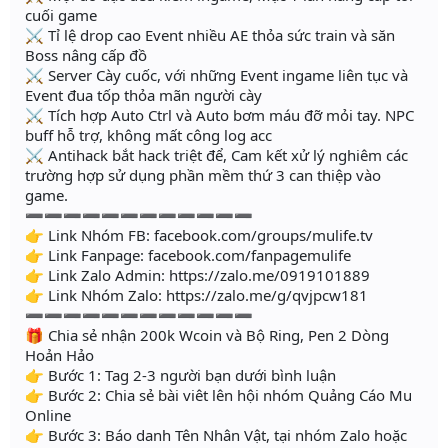
cuối game
⚔️ Tỉ lệ drop cao Event nhiều AE thỏa sức train và săn
Boss nâng cấp đồ
⚔️ Server Cày cuốc, với những Event ingame liên tục và
Event đua tốp thỏa mãn người cày
⚔️ Tích hợp Auto Ctrl và Auto bơm máu đỡ mỏi tay. NPC
buff hỗ trợ, không mất công log acc
⚔️ Antihack bắt hack triệt để, Cam kết xử lý nghiêm các
trường hợp sử dụng phần mềm thứ 3 can thiệp vào
game.
➖➖➖➖➖➖➖➖➖➖➖➖
👉 Link Nhóm FB: facebook.com/groups/mulife.tv
👉 Link Fanpage: facebook.com/fanpagemulife
👉 Link Zalo Admin: https://zalo.me/0919101889
👉 Link Nhóm Zalo: https://zalo.me/g/qvjpcw181
➖➖➖➖➖➖➖➖➖➖➖➖
🎁 Chia sẻ nhận 200k Wcoin và Bộ Ring, Pen 2 Dòng
Hoản Hảo
👉 Bước 1: Tag 2-3 người bạn dưới bình luận
👉 Bước 2: Chia sẻ bài viêt lên hội nhóm Quảng Cáo Mu
Online
👉 Bước 3: Báo danh Tên Nhân Vật, tại nhóm Zalo hoặc