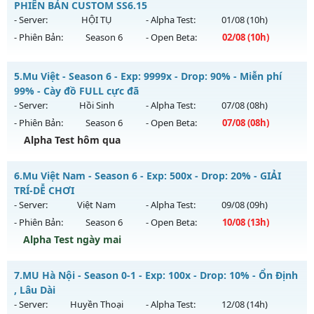
Antihack: Yes
Mu mới ra tháng 08 2026 - Mở máy chủ
THIÊN MỆNH
vào
PHIÊN BẢN CUSTOM SS6.15
19h ngày 09/08/2626
- Server:
HỘI TỤ
- Alpha Test:
01/08
(10h)
- Phiên Bản:
Season 6
- Open Beta:
02/08
(10h)
Exp: 500x - Drop: 20%
Kiểu reset: Reset In Game
LỤC ĐỊA MU SS6.15 - PHIÊN BẢN CUSTOM SS6.15
5.
Mu Việt - Season 6 - Exp: 9999x - Drop: 90% - Miễn phí
Thể loại: Mu Nguyên bản Webzen
Mu mới ra tháng 08 2026 - Mở máy chủ
HỘI TỤ
vào 10h
99% - Cày đồ FULL cực đã
Antihack: Antihack chạy bằng cơm
ngày 02/08/2626
- Server:
Hồi Sinh
- Alpha Test:
07/08
(08h)
- Phiên Bản:
Season 6
- Open Beta:
07/08
(08h)
Exp: 5555x - Drop: 100%
Alpha Test hôm qua
Kiểu reset: Reset In Game
Thể loại: Mu Custom thêm đồ mới
Mu Việt - Miễn phí 99% - Cày đồ FULL cực đã
6.
Mu Việt Nam - Season 6 - Exp: 500x - Drop: 20% - GIẢI
Antihack: SPK
Mu mới ra tháng 08 2026 - Mở máy chủ
Hồi Sinh
vào 08h
TRÍ-DỄ CHƠI
ngày 07/08/2626
- Server:
Việt Nam
- Alpha Test:
09/08
(09h)
- Phiên Bản:
Season 6
- Open Beta:
10/08
(13h)
Exp: 9999x - Drop: 90%
Alpha Test ngày mai
Kiểu reset: Reset In Game
Thể loại: Mu Nguyên bản Webzen
Mu Việt Nam - GIẢI TRÍ-DỄ CHƠI
7.
MU Hà Nội - Season 0-1 - Exp: 100x - Drop: 10% - Ổn Định
Antihack: ICMPROTECT ✅ 🔴 ✨ ⚡️
Mu mới ra tháng 08 2026 - Mở máy chủ
Việt Nam
vào 13h
, Lâu Dài
ngày 10/08/2626
- Server:
Huyền Thoại
- Alpha Test:
12/08
(14h)