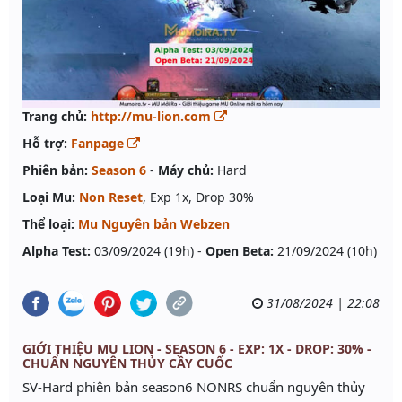
Trang chủ:
http://mu-lion.com
Hỗ trợ:
Fanpage
Phiên bản:
Season 6
-
Máy chủ:
Hard
Loại Mu:
Non Reset
, Exp 1x, Drop 30%
Thể loại:
Mu Nguyên bản Webzen
Alpha Test:
03/09/2024 (19h) -
Open Beta:
21/09/2024 (10h)
31/08/2024 | 22:08
GIỚI THIỆU MU LION - SEASON 6 - EXP: 1X - DROP: 30% -
CHUẨN NGUYÊN THỦY CẦY CUỐC
SV-Hard phiên bản season6 NONRS chuẩn nguyên thủy