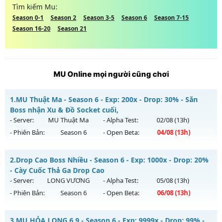
Tìm kiếm Mu:
Season 0-1
Season 2
Season 3-5
Season 6
Season 7-15
Season 16-20
Season 21
MU Online mọi người cũng chơi
1.
MU Thuật Ma - Season 6 - Exp: 200x - Drop: 30% - Săn
Boss nhận Xu & Đồ Socket cuối,
- Server:
MU Thuật Ma
- Alpha Test:
02/08
(13h)
- Phiên Bản:
Season 6
- Open Beta:
04/08
(13h)
MU Thuật Ma - Săn Boss nhận Xu & Đồ Socket cuối,
2.
Drop Cao Boss Nhiều - Season 6 - Exp: 1000x - Drop: 20%
Mu mới ra tháng 08 2026 - Mở máy chủ
MU Thuật Ma
vào
- Cày Cuốc Thả Ga Drop Cao
13h ngày 04/08/2626
- Server:
LONG VƯƠNG
- Alpha Test:
05/08
(13h)
- Phiên Bản:
Season 6
- Open Beta:
06/08
(13h)
Exp: 200x - Drop: 30%
Kiểu reset: Reset In Game
Drop Cao Boss Nhiều - Cày Cuốc Thả Ga Drop Cao
3.
MU HỎA LONG 6.9 - Season 6 - Exp: 9999x - Drop: 99% -