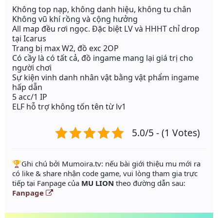
Không top nạp, không danh hiệu, không tu chân
Không vũ khí rồng và cộng hưởng
All map đều rơi ngọc. Đặc biệt LV và HHHT chỉ drop
tại Icarus
Trang bị max W2, đồ exc 2OP
Có cầy là có tất cả, đồ ingame mang lại giá trị cho
người chơi
Sự kiện vinh danh nhân vật bằng vật phẩm ingame
hấp dẫn
5 acc/1 IP
ELF hỗ trợ không tốn tên từ lv1
5.0/5 - (1 Votes)
️🏆Ghi chú bởi Mumoira.tv: nếu bài giới thiệu mu mới ra
có like & share nhận code game, vui lòng tham gia trực
tiếp tại Fanpage của
MU LION
theo đường dẫn sau:
Fanpage