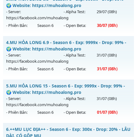
Thể loại: Mu Nguyên bản Webzen
Mu mới ra tháng 08 2026 - Mở máy chủ
LONG VƯƠNG
vào
🌍 Website: https://muhoalong.pro
Antihack: VietGuard
13h ngày 06/08/2626
- Server:
- Alpha Test:
29/07
(08h)
https://facebook.com/muhoalong
Exp: 1000x - Drop: 20%
- Phiên Bản:
Season 6
- Open Beta:
30/07
(08h)
Kiểu reset: Reset In Game
Thể loại: Mu Nguyên bản Webzen
MU HỎA LONG 6.9 - 🌍 Website: https://muhoalong.pro
4.
MU HỎA LONG 6.9 - Season 6 - Exp: 9999x - Drop: 99% -
Antihack: GameGuard
Mu mới ra tháng 07 2026 - Mở máy chủ
🌍 Website: https://muhoalong.pro
https://facebook.com/muhoalong
vào 08h ngày
- Server:
- Alpha Test:
31/07
(08h)
30/07/2626
https://facebook.com/muhoalong
- Phiên Bản:
Season 6
- Open Beta:
31/07
(08h)
Exp: 9999x - Drop: 99%
Kiểu reset: Non Reset
MU HỎA LONG 6.9 - 🌍 Website: https://muhoalong.pro
5.
MU HỎA LONG 15 - Season 6 - Exp: 9999x - Drop: 99% -
Thể loại: Mu Nguyên bản Webzen
Mu mới ra tháng 07 2026 - Mở máy chủ
🌍 Website: https://muhoalong.pro
Antihack: Xshiel
https://facebook.com/muhoalong
vào 08h ngày
- Server:
- Alpha Test:
31/07
(08h)
31/07/2626
https://facebook.com/muhoalong
- Phiên Bản:
Season 6
- Open Beta:
01/07
(08h)
Exp: 9999x - Drop: 99%
Kiểu reset: Non Reset
MU HỎA LONG 15 - 🌍 Website: https://muhoalong.pro
6.
++MU LỤC ĐỊA++ - Season 6 - Exp: 300x - Drop: 20% - LÂU
Thể loại: Mu Nguyên bản Webzen
Mu mới ra tháng 07 2026 - Mở máy chủ
DÀI, CÓ GỘP MU