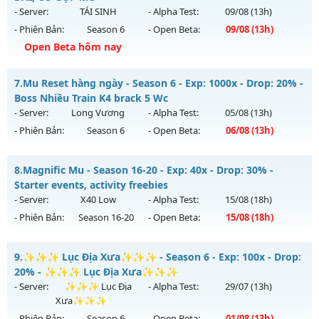
Antihack: Xshiel
https://facebook.com/muhoalong
vào 08h ngày
- Server:
TÁI SINH
- Alpha Test:
09/08
(13h)
01/07/2626
- Phiên Bản:
Season 6
- Open Beta:
09/08
(13h)
Exp: 9999x - Drop: 99%
Open Beta hôm nay
Kiểu reset: Non Reset
++MU LỤC ĐỊA++ - LÂU DÀI, CÓ GỘP MU
7.
Mu Reset hàng ngày - Season 6 - Exp: 1000x - Drop: 20% -
Thể loại: Mu Nguyên bản Webzen
Mu mới ra tháng 08 2026 - Mở máy chủ
TÁI SINH
vào 13h
Boss Nhiều Train K4 brack 5 Wc
Antihack: Xshiel
ngày 09/08/2626
- Server:
Long Vương
- Alpha Test:
05/08
(13h)
- Phiên Bản:
Season 6
- Open Beta:
06/08
(13h)
Exp: 300x - Drop: 20%
Kiểu reset: Reset In Game
Mu Reset hàng ngày - Boss Nhiều Train K4 brack 5 Wc
8.
Magnific Mu - Season 16-20 - Exp: 40x - Drop: 30% -
Thể loại: Mu Nguyên bản Webzen
Mu mới ra tháng 08 2026 - Mở máy chủ
Long Vương
vào
Starter events, activity freebies
Antihack: GoldShield
13h ngày 06/08/2626
- Server:
X40 Low
- Alpha Test:
15/08
(18h)
- Phiên Bản:
Season 16-20
- Open Beta:
15/08
(18h)
Exp: 1000x - Drop: 20%
Kiểu reset: Reset In Game
Magnific Mu - Starter events, activity freebies
9.
✨✨✨ Lục Địa Xưa✨✨✨ - Season 6 - Exp: 100x - Drop:
Thể loại: Mu Nguyên bản Webzen
Mu mới ra tháng 08 2026 - Mở máy chủ
X40 Low
vào 18h
20% - ✨✨✨ Lục Địa Xưa✨✨✨
Antihack: GameGuard
ngày 15/08/2626
- Server:
✨✨✨ Lục Địa
- Alpha Test:
29/07
(13h)
Xưa✨✨✨
Exp: 40x - Drop: 30%
- Phiên Bản:
Season 6
- Open Beta:
01/08
(13h)