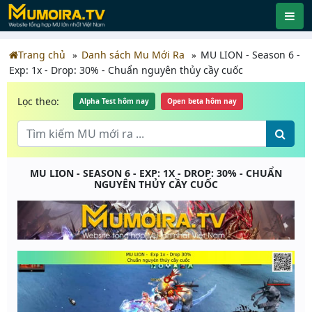
Trang chủ
Danh sách Mu Mới Ra
MU LION - Season 6 -
Exp: 1x - Drop: 30% - Chuẩn nguyên thủy cầy cuốc
Lọc theo:
Alpha Test hôm nay
Open beta hôm nay
MU LION - SEASON 6 - EXP: 1X - DROP: 30% - CHUẨN
NGUYÊN THỦY CẦY CUỐC