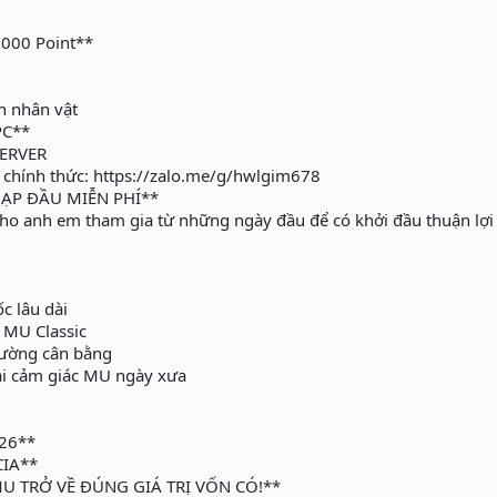
.000 Point**
ển nhân vật
PC**
ERVER
chính thức: https://zalo.me/g/hwlgim678
ẠP ĐẦU MIỄN PHÍ**
 cho anh em tham gia từ những ngày đầu để có khởi đầu thuận lợi
c lâu dài
 MU Classic
ường cân bằng
ại cảm giác MU ngày xưa
026**
IA**
MU TRỞ VỀ ĐÚNG GIÁ TRỊ VỐN CÓ!**