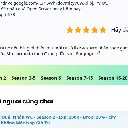
//drive.google.com/.../16WhYdo7mlcy7uwXdlbj.../view...
để nhận quà Open Server ngay hôm nay!
wlgim678
Hãy đ
a.tv: nếu bài giới thiệu mu mới ra có like & share nhận code gam
 của
Mu Lorencia
theo đường dẫn sau:
Fanpage
n 2
Season 3-5
Season 6
Season 7-15
Season 16-20
 người cũng chơi
 Quái Nhận WC - Season 2 - Exp: 200x - Drop: 20% - cày
 Không Mốc Nạp Giá Trị