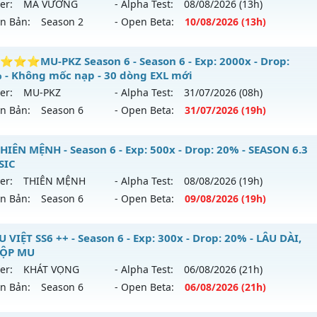
er:
MA VƯƠNG
- Alpha Test:
08/08
/2026
(13h)
ên Bản:
Season 2
- Open Beta:
10/08
/2026
(13h)
ain Quái Nhận WC - cày Cuốc Không Mốc Nạp Giá Trị
⭐MU-PKZ Season 6 - Season 6 - Exp: 2000x - Drop:
 - Không mốc nạp - 30 dòng EXL mới
 mới ra tháng 08 2026 - Mở máy chủ
MA VƯƠNG
vào 13h 
er:
MU-PKZ
- Alpha Test:
31/07
/2026
(08h)
ên Bản:
Season 6
- Open Beta:
31/07
/2026
(19h)
p: 200x - Drop: 20%
ểu reset: Reset In Game
⭐⭐⭐⭐MU-PKZ Season 6 - Không mốc nạp - 30 dòng EX
HIÊN MỆNH - Season 6 - Exp: 500x - Drop: 20% - SEASON 6.3
hể loại: Mu Nguyên bản Webzen
SIC
 mới ra tháng 07 2026 - Mở máy chủ
MU-PKZ
vào 19h ngày
er:
THIÊN MỆNH
- Alpha Test:
08/08
/2026
(19h)
ntihack: GameGuard
ên Bản:
Season 6
- Open Beta:
09/08
/2026
(19h)
p: 2000x - Drop: 200%
ểu reset: Reset In Game
U THIÊN MỆNH - SEASON 6.3 CLASSIC
 VIỆT SS6 ++ - Season 6 - Exp: 300x - Drop: 20% - LÂU DÀI,
hể loại: Mu Nguyên bản Webzen
GỘP MU
 mới ra tháng 08 2026 - Mở máy chủ
THIÊN MỆNH
vào 19h
er:
KHÁT VỌNG
- Alpha Test:
06/08
/2026
(21h)
tihack: SuperAnti
ên Bản:
Season 6
- Open Beta:
06/08
/2026
(21h)
p: 500x - Drop: 20%
ểu reset: Reset In Game