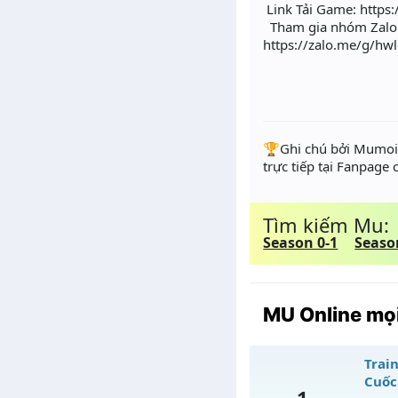
Link Tải Game: https:
Tham gia nhóm Zalo 
https://zalo.me/g/h
️🏆Ghi chú bởi Mumoir
trực tiếp tại Fanpage
Tìm kiếm Mu:
Season 0-1
Seaso
MU Online mọi
Train
Cuốc
1