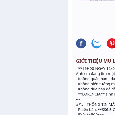
GIỚI THIỆU MU LO
**19H00 NGÀY 12/0
Anh em đang tìm một 
Không quân hàm, dan
Không biến tướng m
Không đua nạp để đè
**LORENCIA** sinh r
---
### THÔNG TIN MÁ
Phiên bản: **SS6.3 
EXP: **500x**