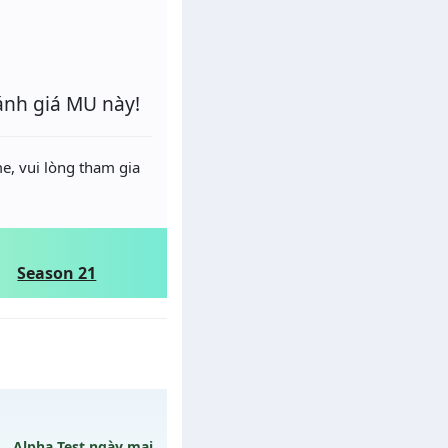
ánh giá MU này!
e, vui lòng tham gia
Season 21
Alpha Test ngày mai