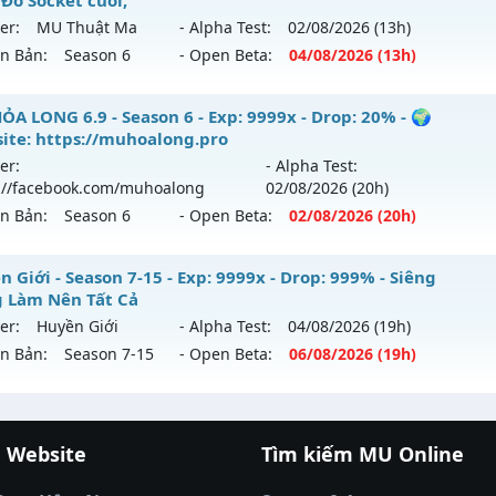
 Đồ Socket cuối,
ntihack: GameGuard
ới ra tháng 08 2026 - Mở máy chủ
BOSS 24/7 SĂN WCOIN
er:
MU Thuật Ma
- Alpha Test:
02/08
/2026
(13h)
 06/08/2626
ên Bản:
Season 6
- Open Beta:
04/08
/2026
(13h)
 9999x - Drop: 80%
 Thuật Ma - Săn Boss nhận Xu & Đồ Socket cuối,
ỎA LONG 6.9 - Season 6 - Exp: 9999x - Drop: 20% - 🌍
 reset: Reset In Game
ite: https://muhoalong.pro
 mới ra tháng 08 2026 - Mở máy chủ
MU Thuật Ma
vào 13
loại: Mu Nguyên bản Webzen
er:
- Alpha Test:
://facebook.com/muhoalong
02/08
/2026
(20h)
p: 200x - Drop: 30%
ihack: KHÔNG THỂ HACK
ên Bản:
Season 6
- Open Beta:
02/08
/2026
(20h)
ểu reset: Reset In Game
hể loại: Mu Nguyên bản Webzen
ỎA LONG 6.9 - 🌍 Website: https://muhoalong.pro
 Giới - Season 7-15 - Exp: 9999x - Drop: 999% - Siêng
 Làm Nên Tất Cả
tihack: VietGuard
ới ra tháng 08 2026 - Mở máy chủ
https://facebook.com
er:
Huyền Giới
- Alpha Test:
04/08
/2026
(19h)
 02/08/2626
ên Bản:
Season 7-15
- Open Beta:
06/08
/2026
(19h)
9999x - Drop: 20%
yền Giới - Siêng Năng Làm Nên Tất Cả
reset: Non Reset
 Website
Tìm kiếm MU Online
 mới ra tháng 08 2026 - Mở máy chủ
Huyền Giới
vào 19h n
cá đổi thưởng
|
Xôi Lạc TV
|
789club
|
789club
loại: Mu Nguyên bản Webzen
á banh Thapcamtv
|
RR88
|
xem bóng đá
|
xem b
p: 9999x - Drop: 999%