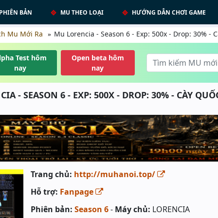
PHIÊN BẢN
MU THEO LOẠI
HƯỚNG DẪN CHƠI GAME
ch Mu Mới Ra
Mu Lorencia - Season 6 - Exp: 500x - Drop: 30% - C
lpha Test hôm
Open beta hôm
nay
nay
A - SEASON 6 - EXP: 500X - DROP: 30% - CÀY QUỐC
Trang chủ:
http://muhanoi.top/
Hỗ trợ:
Fanpage
Phiên bản:
Season 6
-
Máy chủ:
LORENCIA