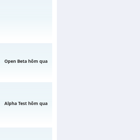
ngày 06/08/2626
/muhoalong
vào 08h
Open Beta hôm qua
h ngày 06/08/2626
Alpha Test hôm qua
REE