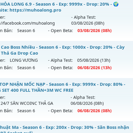
 MU VIỆT SS6 ++ - LÂU DÀI, CÓ GỘP MU
HỎA LONG 6.9 - Season 6 - Exp: 9999x - Drop: 20% - 🌍
hể loại: Mu Nguyên bản Webzen
ite: https://muhoalong.pro
 mới ra tháng 08 2026 - Mở máy chủ
KHÁT VỌNG
vào 21h 
er:
- Alpha Test:
tihack: Antihack chạy bằng cơm
://facebook.com/muhoalong
03/08
/2026
(08h)
p: 300x - Drop: 20%
ên Bản:
Season 6
- Open Beta:
03/08
/2026
(08h)
ểu reset: Reset In Game
hể loại: Mu Nguyên bản Webzen
HỎA LONG 6.9 - 🌍 Website: https://muhoalong.pro
Cao Boss Nhiều - Season 6 - Exp: 1000x - Drop: 20% - Cày
 Thả Ga Drop Cao
tihack: GoldShield
ới ra tháng 08 2026 - Mở máy chủ
https://facebook.com
er:
LONG VƯƠNG
- Alpha Test:
05/08
/2026
(13h)
 03/08/2626
ên Bản:
Season 6
- Open Beta:
06/08
/2026
(13h)
9999x - Drop: 20%
op Cao Boss Nhiều - Cày Cuốc Thả Ga Drop Cao
TOP NHẬN MỐC NẠP - Season 6 - Exp: 9999x - Drop: 80% -
reset: Non Reset
 SET 400 FULL THẦN+3M WC FREE
 mới ra tháng 08 2026 - Mở máy chủ
LONG VƯƠNG
vào 13
loại: Mu Nguyên bản Webzen
er:
- Alpha Test:
 24/7 SĂN WCOINC THẢ GA
06/08
/2026
(08h)
p: 1000x - Drop: 20%
ack: XShield
ên Bản:
Season 6
- Open Beta:
06/08
/2026
(08h)
ểu reset: Reset In Game
hể loại: Mu Nguyên bản Webzen
 TOP NHẬN MỐC NẠP - TẶNG SET 400 FULL THẦN+3M WC F
huật Ma - Season 6 - Exp: 200x - Drop: 30% - Săn Boss nhận