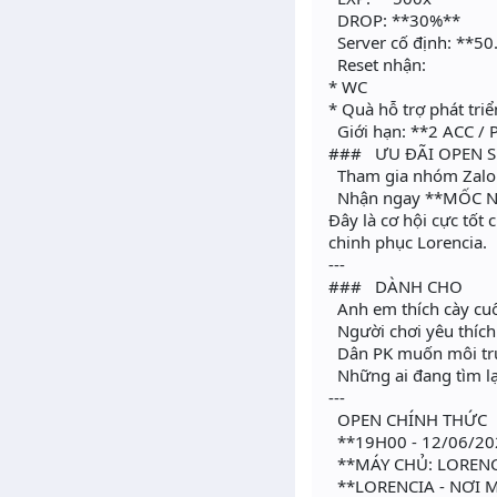
DROP: **30%**
Server cố định: **50
Reset nhận:
* WC
* Quà hỗ trợ phát tri
Giới hạn: **2 ACC / 
### ƯU ĐÃI OPEN S
Tham gia nhóm Zalo 
Nhận ngay **MỐC N
Đây là cơ hội cực tốt
chinh phục Lorencia.
---
### DÀNH CHO
Anh em thích cày cuố
Người chơi yêu thích
Dân PK muốn môi tr
Những ai đang tìm l
---
OPEN CHÍNH THỨC
**19H00 - 12/06/2
**MÁY CHỦ: LORENC
**LORENCIA - NƠI 