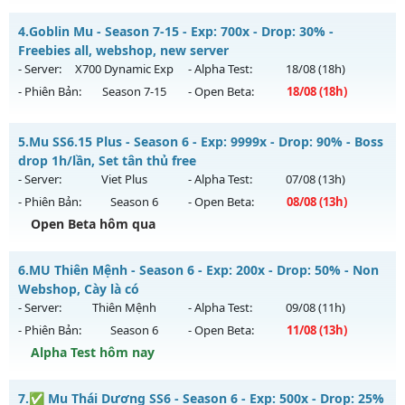
Thể loại: Mu Nguyên bản Webzen
MU SS6 - HOÀI NIỆM-VUI VẺ
4.
Goblin Mu - Season 7-15 - Exp: 700x - Drop: 30% -
Antihack: ICMPROTECT ✅ 🔴 ✨ ⚡️
Mu mới ra tháng 08 2026 - Mở máy chủ
LORENCIA
vào 19h
Freebies all, webshop, new server
ngày 08/08/2626
- Server:
X700 Dynamic Exp
- Alpha Test:
18/08
(18h)
- Phiên Bản:
Season 7-15
- Open Beta:
18/08
(18h)
Exp: 99x - Drop: 20%
Kiểu reset: Non Reset
Goblin Mu - Freebies all, webshop, new server
5.
Mu SS6.15 Plus - Season 6 - Exp: 9999x - Drop: 90% - Boss
Thể loại: Mu Nguyên bản Webzen
Mu mới ra tháng 08 2026 - Mở máy chủ
X700 Dynamic Exp
drop 1h/lần, Set tân thủ free
Antihack: OK
vào 18h ngày 18/08/2626
- Server:
Viet Plus
- Alpha Test:
07/08
(13h)
- Phiên Bản:
Season 6
- Open Beta:
08/08
(13h)
Exp: 700x - Drop: 30%
Open Beta hôm qua
Kiểu reset: Reset In Game
Thể loại: Mu Nguyên bản Webzen
Mu SS6.15 Plus - Boss drop 1h/lần, Set tân thủ free
6.
MU Thiên Mệnh - Season 6 - Exp: 200x - Drop: 50% - Non
Antihack: Yes-Anti
Mu mới ra tháng 08 2026 - Mở máy chủ
Viet Plus
vào 13h
Webshop, Cày là có
ngày 08/08/2626
- Server:
Thiên Mệnh
- Alpha Test:
09/08
(11h)
- Phiên Bản:
Season 6
- Open Beta:
11/08
(13h)
Exp: 9999x - Drop: 90%
Alpha Test hôm nay
Kiểu reset: Reset In Game
Thể loại: Mu Bán Đồ Full Trong Shop
MU Thiên Mệnh - Non Webshop, Cày là có
7.
✅ Mu Thái Dương SS6 - Season 6 - Exp: 500x - Drop: 25%