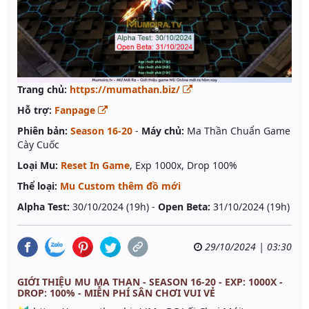
Trang chủ:
https://mumathan.biz/
Hỗ trợ:
Fanpage
Phiên bản:
Season 16-20
-
Máy chủ:
Ma Thần Chuẩn Game
Cày Cuốc
Loại Mu:
Reset In Game
, Exp 1000x, Drop 100%
Thể loại:
Mu Custom thêm đồ mới
Alpha Test:
30/10/2024 (19h) -
Open Beta:
31/10/2024 (19h)
29/10/2024 | 03:30
GIỚI THIỆU MU MA THAN - SEASON 16-20 - EXP: 1000X -
DROP: 100% - MIỄN PHÍ SÂN CHƠI VUI VẺ