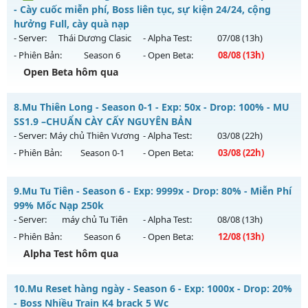
Antihack: Phoenix chống hack mới
Mu mới ra tháng 08 2026 - Mở máy chủ
Thiên Mệnh
vào
- Cày cuốc miễn phí, Boss liên tục, sự kiện 24/24, cộng
13h ngày 11/08/2626
hưởng Full, cày quà nạp
- Server:
Thái Dương Clasic
- Alpha Test:
07/08
(13h)
Exp: 200x - Drop: 50%
- Phiên Bản:
Season 6
- Open Beta:
08/08
(13h)
Kiểu reset: Reset In Game
Open Beta hôm qua
Thể loại: Mu Custom thêm đồ mới
✅ Mu Thái Dương SS6 - Cày cuốc miễn phí, Boss liên tục,
Antihack: Anti
8.
Mu Thiên Long - Season 0-1 - Exp: 50x - Drop: 100% - MU
sự kiện 24/24, cộng hưởng Full, cày quà nạp
SS1.9 –CHUẨN CÀY CẤY NGUYÊN BẢN
Mu mới ra tháng 08 2026 - Mở máy chủ
Thái Dương Clasic
- Server:
Máy chủ Thiên Vương
- Alpha Test:
03/08
(22h)
vào 13h ngày 08/08/2626
- Phiên Bản:
Season 0-1
- Open Beta:
03/08
(22h)
Exp: 500x - Drop: 25%
Mu Thiên Long - MU SS1.9 –CHUẨN CÀY CẤY NGUYÊN BẢN
Kiểu reset: Reset In Game
9.
Mu Tu Tiên - Season 6 - Exp: 9999x - Drop: 80% - Miễn Phí
Mu mới ra tháng 08 2026 - Mở máy chủ
Máy chủ Thiên
99% Mốc Nạp 250k
Thể loại: Mu Nguyên bản Webzen
Vương
vào 22h ngày 03/08/2626
- Server:
máy chủ Tu Tiên
- Alpha Test:
08/08
(13h)
Antihack: VIP SHIELD
- Phiên Bản:
Season 6
- Open Beta:
12/08
(13h)
Exp: 50x - Drop: 100%
Alpha Test hôm qua
Kiểu reset: Reset In Game
Thể loại: Mu Nguyên bản Webzen
Mu Tu Tiên - Miễn Phí 99% Mốc Nạp 250k
10.
Mu Reset hàng ngày - Season 6 - Exp: 1000x - Drop: 20%
Antihack: Gameguard
Mu mới ra tháng 08 2026 - Mở máy chủ
máy chủ Tu Tiên
- Boss Nhiều Train K4 brack 5 Wc