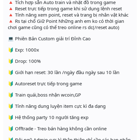
🔺 Tích hợp sẵn Auto train và nhặt đồ trong game
🔺 Reset trực tiếp trong game khi sử dụng lệnh reset
🔺 Tính năng xem point, reset và trang bị nhân vật khác
🔺 Rs tại chổ Giữ Point Những anh em ko có thời gian
chơi game cũng có thể treo online rs dc(/reset auto)
💻 Phiên Bản Custom giải trí Đỉnh Cao
🔰 Exp: 1000x
🔰 Drop: 100%
🔰 Giới hạn reset: 30 lần /ngày đầu ngày sau 10 lần
🔰 Autoreset trực tiếp trong game
🔰 Train quái,boss nhận wcoin,GP
🔰 Tính năng dung luyện item cực kì đa dạng
🔰 Hệ thống party 10 người tăng exp
🔰 Offtrade - Treo bán hàng không cần online
🔰 Đội ngũ Admin cực kì thân thiện chỉ cần các bạn nhắn