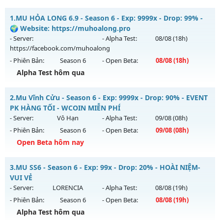
1.
MU HỎA LONG 6.9 - Season 6 - Exp: 9999x - Drop: 99% -
🌍 Website: https://muhoalong.pro
- Server:
- Alpha Test:
08/08
(18h)
https://facebook.com/muhoalong
- Phiên Bản:
Season 6
- Open Beta:
08/08
(18h)
Alpha Test hôm qua
MU HỎA LONG 6.9 - 🌍 Website: https://muhoalong.pro
2.
Mu Vĩnh Cửu - Season 6 - Exp: 9999x - Drop: 90% - EVENT
Mu mới ra tháng 08 2026 - Mở máy chủ
PK HÀNG TỐI - WCOIN MIỄN PHÍ
https://facebook.com/muhoalong
vào 18h ngày
- Server:
Vô Hạn
- Alpha Test:
09/08
(08h)
08/08/2626
- Phiên Bản:
Season 6
- Open Beta:
09/08
(08h)
Exp: 9999x - Drop: 99%
Open Beta hôm nay
Kiểu reset: Non Reset
Mu Vĩnh Cửu - EVENT PK HÀNG TỐI - WCOIN MIỄN PHÍ
3.
MU SS6 - Season 6 - Exp: 99x - Drop: 20% - HOÀI NIỆM-
Thể loại: Mu Nguyên bản Webzen
Mu mới ra tháng 08 2026 - Mở máy chủ
Vô Hạn
vào 08h
VUI VẺ
Antihack: XShield
ngày 09/08/2626
- Server:
LORENCIA
- Alpha Test:
08/08
(19h)
- Phiên Bản:
Season 6
- Open Beta:
08/08
(19h)
Exp: 9999x - Drop: 90%
Alpha Test hôm qua
Kiểu reset: Reset In Game