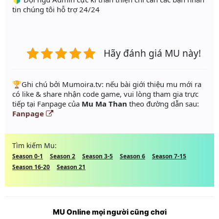
tin chúng tôi hỗ trợ 24/24
Hãy đánh giá MU này!
️🏆Ghi chú bởi Mumoira.tv: nếu bài giới thiệu mu mới ra
có like & share nhận code game, vui lòng tham gia trực
tiếp tại Fanpage của
Mu Ma Than
theo đường dẫn sau:
Fanpage
Tìm kiếm Mu:
Season 0-1
Season 2
Season 3-5
Season 6
Season 7-15
Season 16-20
Season 21
MU Online mọi người cũng chơi