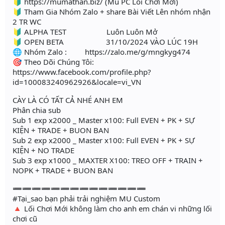
🔰 https://mumathan.biz/ (Mu PC Lối Chơi Mới)
🔰 Tham Gia Nhóm Zalo + share Bài Viết Lên nhóm nhận
2 TR WC
🔰 ALPHA TEST Luôn Luôn Mở
🔰 OPEN BETA 31/10/2024 VÀO LÚC 19H
🌐 Nhóm Zalo : https://zalo.me/g/mngkyg474
🎯 Theo Dõi Chúng Tôi:
https://www.facebook.com/profile.php?
id=100083240962926&locale=vi_VN
CÀY LÀ CÓ TẤT CẢ NHÉ ANH EM
Phân chia sub
Sub 1 exp x2000 _ Master x100: Full EVEN + PK + SỰ
KIỆN + TRADE + BUON BAN
Sub 2 exp x2000 _ Master x100: Full EVEN + PK + SỰ
KIỆN + NO TRADE
Sub 3 exp x1000 _ MAXTER X100: TREO OFF + TRAIN +
NOPK + TRADE + BUON BAN
➖➖➖➖➖➖➖➖➖➖➖➖➖➖
#Tại_sao bạn phải trải nghiệm MU Custom
🔺 Lối Chơi Mới không làm cho anh em chán vi những lối
chơi cũ