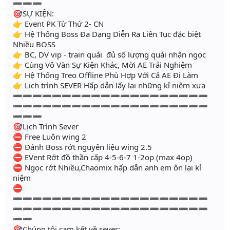
➖➖➖
🎯SỰ KIỆN:
👉 Event PK Từ Thứ 2- CN
👉 Hệ Thống Boss Đa Dạng Diễn Ra Liên Tục đặc biệt
Nhiều BOSS
👉 BC, DV vip - train quái đủ số lượng quái nhận ngọc
👉 Cùng Vô Vàn Sự Kiện Khác, Mời AE Trải Nghiệm
👉 Hệ Thống Treo Offline Phù Hợp Với Cả AE Đi Làm
👉 Lịch trình SEVER Hấp dẫn lấy lại những kỉ niệm xưa
➖➖➖➖➖➖➖➖➖➖➖➖➖➖➖➖➖➖➖➖
➖➖➖➖➖➖➖➖➖➖➖➖➖➖➖➖➖➖➖➖
➖➖➖
🎯Lịch Trình Sever
⛔ Free Luôn wing 2
⛔ Đánh Boss rớt nguyên liệu wing 2.5
⛔ EVent Rớt đồ thần cấp 4-5-6-7 1-2op (max 4op)
⛔ Ngọc rớt Nhiều,Chaomix hấp dẫn anh em ôn lại kỉ
niệm
⛔
➖➖➖➖➖➖➖➖➖➖➖➖➖➖➖➖➖➖➖➖
➖➖➖➖➖➖➖➖➖➖➖➖➖➖➖➖➖➖➖➖
➖➖
🎯Chúng tôi cam kết về sever: