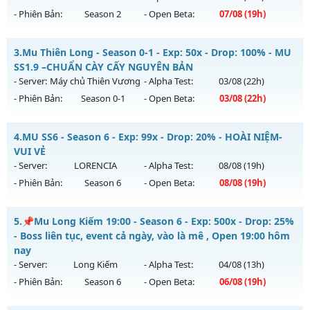
- Phiên Bản:
Season 2
- Open Beta:
07/08
(19h)
Exp: 99x - Drop: 999%
Kiểu reset: Reset In Game
💥 MU HÀ NỘI 💥 - 💎 ĐUA TOP NHẬN ATM- pk 24/24💎
3.
Mu Thiên Long - Season 0-1 - Exp: 50x - Drop: 100% - MU
Thể loại: Mu Nguyên bản Webzen
Mu mới ra tháng 08 2026 - Mở máy chủ
DEVIAS
vào 19h
SS1.9 –CHUẨN CÀY CẤY NGUYÊN BẢN
Antihack: goldshield💥
ngày 07/08/2626
- Server:
Máy chủ Thiên Vương
- Alpha Test:
03/08
(22h)
- Phiên Bản:
Season 0-1
- Open Beta:
03/08
(22h)
Exp: 150x - Drop: 5%
Kiểu reset: Reset In Game
Mu Thiên Long - MU SS1.9 –CHUẨN CÀY CẤY NGUYÊN BẢN
4.
MU SS6 - Season 6 - Exp: 99x - Drop: 20% - HOÀI NIỆM-
Thể loại: Mu Nguyên bản Webzen
Mu mới ra tháng 08 2026 - Mở máy chủ
Máy chủ Thiên
VUI VẺ
Antihack: BDCAM
Vương
vào 22h ngày 03/08/2626
- Server:
LORENCIA
- Alpha Test:
08/08
(19h)
- Phiên Bản:
Season 6
- Open Beta:
08/08
(19h)
Exp: 50x - Drop: 100%
Kiểu reset: Reset In Game
MU SS6 - HOÀI NIỆM-VUI VẺ
5.
📌Mu Long Kiếm 19:00 - Season 6 - Exp: 500x - Drop: 25%
Thể loại: Mu Nguyên bản Webzen
Mu mới ra tháng 08 2026 - Mở máy chủ
LORENCIA
vào 19h
- Boss liên tục, event cả ngày, vào là mê , Open 19:00 hôm
Antihack: Gameguard
ngày 08/08/2626
nay
- Server:
Long Kiếm
- Alpha Test:
04/08
(13h)
Exp: 99x - Drop: 20%
- Phiên Bản:
Season 6
- Open Beta:
06/08
(19h)
Kiểu reset: Non Reset