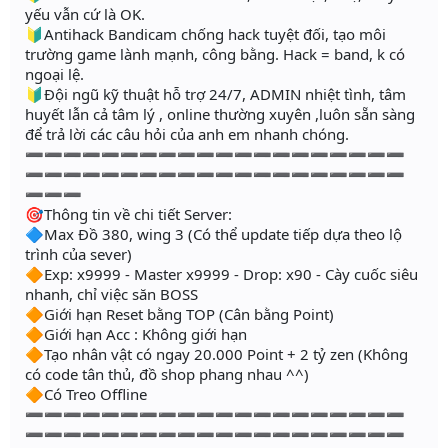
yếu vẫn cứ là OK.
🔰Antihack Bandicam chống hack tuyệt đối, tạo môi
trường game lành mạnh, công bằng. Hack = band, k có
ngoại lệ.
🔰Đội ngũ kỹ thuật hỗ trợ 24/7, ADMIN nhiệt tình, tâm
huyết lẫn cả tâm lý , online thường xuyên ,luôn sẵn sàng
để trả lời các câu hỏi của anh em nhanh chóng.
➖➖➖➖➖➖➖➖➖➖➖➖➖➖➖➖➖➖➖➖
➖➖➖➖➖➖➖➖➖➖➖➖➖➖➖➖➖➖➖➖
➖➖➖
🎯Thông tin về chi tiết Server:
🔷Max Đồ 380, wing 3 (Có thể update tiếp dựa theo lộ
trình của sever)
🔶Exp: x9999 - Master x9999 - Drop: x90 - Cày cuốc siêu
nhanh, chỉ việc săn BOSS
🔶Giới hạn Reset bằng TOP (Cân bằng Point)
🔶Giới hạn Acc : Không giới hạn
🔶Tạo nhân vật có ngay 20.000 Point + 2 tỷ zen (Không
có code tân thủ, đồ shop phang nhau ^^)
🔶Có Treo Offline
➖➖➖➖➖➖➖➖➖➖➖➖➖➖➖➖➖➖➖➖
➖➖➖➖➖➖➖➖➖➖➖➖➖➖➖➖➖➖➖➖