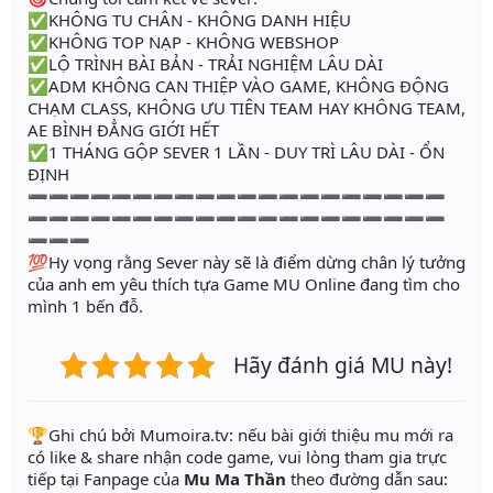
✅KHÔNG TU CHÂN - KHÔNG DANH HIỆU
✅KHÔNG TOP NẠP - KHÔNG WEBSHOP
✅LỘ TRÌNH BÀI BẢN - TRẢI NGHIỆM LÂU DÀI
✅ADM KHÔNG CAN THIỆP VÀO GAME, KHÔNG ĐỘNG
CHẠM CLASS, KHÔNG ƯU TIÊN TEAM HAY KHÔNG TEAM,
AE BÌNH ĐẲNG GIỚI HẾT
✅1 THÁNG GỘP SEVER 1 LẦN - DUY TRÌ LÂU DÀI - ỔN
ĐỊNH
➖➖➖➖➖➖➖➖➖➖➖➖➖➖➖➖➖➖➖➖
➖➖➖➖➖➖➖➖➖➖➖➖➖➖➖➖➖➖➖➖
➖➖➖
💯Hy vọng rằng Sever này sẽ là điểm dừng chân lý tưởng
của anh em yêu thích tựa Game MU Online đang tìm cho
mình 1 bến đỗ.
Hãy đánh giá MU này!
️🏆Ghi chú bởi Mumoira.tv: nếu bài giới thiệu mu mới ra
có like & share nhận code game, vui lòng tham gia trực
tiếp tại Fanpage của
Mu Ma Thần
theo đường dẫn sau: