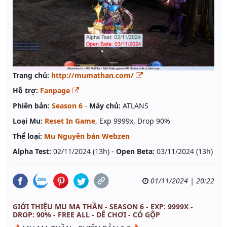
Trang chủ:
http://mumathan.com/
Hỗ trợ:
Fanpage
Phiên bản:
Season 6
-
Máy chủ:
ATLANS
Loại Mu:
Reset In Game
, Exp 9999x, Drop 90%
Thể loại:
Mu Nguyên bản Webzen
Alpha Test:
02/11/2024 (13h) -
Open Beta:
03/11/2024 (13h)
01/11/2024 | 20:22
GIỚI THIỆU MU MA THẦN - SEASON 6 - EXP: 9999X -
DROP: 90% - FREE ALL - DỄ CHƠI - CÓ GỘP