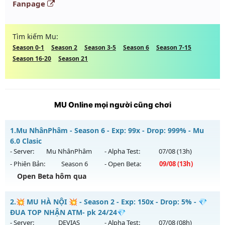
Fanpage
Tìm kiếm Mu:
Season 0-1
Season 2
Season 3-5
Season 6
Season 7-15
Season 16-20
Season 21
MU Online mọi người cũng chơi
1.
Mu NhânPhâm - Season 6 - Exp: 99x - Drop: 999% - Mu
6.0 Clasic
- Server:
Mu NhânPhâm
- Alpha Test:
07/08
(13h)
- Phiên Bản:
Season 6
- Open Beta:
09/08
(13h)
Open Beta hôm qua
Mu NhânPhâm - Mu 6.0 Clasic
2.
💥 MU HÀ NỘI 💥 - Season 2 - Exp: 150x - Drop: 5% - 💎
Mu mới ra tháng 08 2026 - Mở máy chủ
Mu NhânPhâm
vào
ĐUA TOP NHẬN ATM- pk 24/24💎
13h ngày 09/08/2626
- Server:
DEVIAS
- Alpha Test:
07/08
(08h)