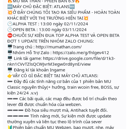
🔥MU MA THẦN - PHIÊN BẢN 6.9🔥
🆕MÁY CHỦ ĐẶC BIỆT: ATLANS🆕
💥Ở ĐÂY CHÚNG TÔI TẠO RA SIÊU PHẨM - HOÀN TOÀN
KHÁC BIỆT VỚI THỊ TRƯỜNG HIỆN TẠI💥
🕐ALPHA TEST : 13:00 ngày 02/11/2024
🕐OPEN BETA : 13:00 ngày 03/11/2024
⛔CHUỖI SỰ KIỆN ĐUA TOP ALPHA TEST VÀ OPEN BETA
ĐỢT 1 UPDATE TRÊN NHÓM ZALO CHUNG:
🖥Trang chủ : http://mumathan.com/
🖥Nhóm Hỗ Trợ Zalo : https://zalo.me/g/fnlgev412
🖥 Link tải game: https://drive.google.com/file/d/1k3-
nkn1CVvTZlsQCWJvrM3egw0rd8ynE/view
🖥 Đăng kí tài khoản Ingame
👉VẬY CÓ GÌ ĐẶC BIỆT TẠI MÁY CHỦ ATLANS:
➖ Đầy đủ các tính năng cơ bản của 1 phiên bản MU
Classic nguyên thủy(+ hưởng, train wcoin free, BOSS, sự
kiện 24/24 .v.v)
➖➖ Các bãi quái, các map đều được bố trí chuẩn theo
lever đã được chuẩn hóa của webzen.
➖➖➖ Đồ họa siêu mượt mà, Antihack tuyệt đối.
➖➖➖➖ Tính năng mới, Sự kiện mới được update
thường xuyên và liên tục theo lộ trình của sever
🔰Phiên bản chuẩn MU Webzen, bao mượt, nhẹ, máy