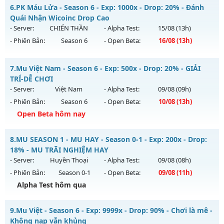
Thể loại: Mu Nguyên bản Webzen
📌Mu Long Kiếm 19:00 - Boss liên tục, event cả ngày, vào là
6.
PK Máu Lửa - Season 6 - Exp: 1000x - Drop: 20% - Đánh
mê , Open 19:00 hôm nay
Antihack: OK
Quái Nhận Wicoinc Drop Cao
Mu mới ra tháng 08 2026 - Mở máy chủ
Long Kiếm
vào 19h
- Server:
CHIẾN THẦN
- Alpha Test:
15/08
(13h)
ngày 06/08/2626
- Phiên Bản:
Season 6
- Open Beta:
16/08
(13h)
Exp: 500x - Drop: 25%
PK Máu Lửa - Đánh Quái Nhận Wicoinc Drop Cao
Kiểu reset: Reset In Game
7.
Mu Việt Nam - Season 6 - Exp: 500x - Drop: 20% - GIẢI
Mu mới ra tháng 08 2026 - Mở máy chủ
CHIẾN THẦN
vào
TRÍ-DỄ CHƠI
Thể loại: Mu Nguyên bản Webzen
13h ngày 16/08/2626
- Server:
Việt Nam
- Alpha Test:
09/08
(09h)
Antihack: VIP SHIELD
- Phiên Bản:
Season 6
- Open Beta:
10/08
(13h)
Exp: 1000x - Drop: 20%
Open Beta hôm nay
Kiểu reset: Reset In Game
Thể loại: Mu Nguyên bản Webzen
Mu Việt Nam - GIẢI TRÍ-DỄ CHƠI
8.
MU SEASON 1 - MU HAY - Season 0-1 - Exp: 200x - Drop:
Antihack: GameGuard
Mu mới ra tháng 08 2026 - Mở máy chủ
Việt Nam
vào 13h
18% - MU TRÃI NGHIỆM HAY
ngày 10/08/2626
- Server:
Huyền Thoại
- Alpha Test:
09/08
(08h)
- Phiên Bản:
Season 0-1
- Open Beta:
09/08
(11h)
Exp: 500x - Drop: 20%
Alpha Test hôm qua
Kiểu reset: Reset In Game
Thể loại: Mu Nguyên bản Webzen
MU SEASON 1 - MU HAY - MU TRÃI NGHIỆM HAY
9.
Mu Việt - Season 6 - Exp: 9999x - Drop: 90% - Chơi là mê -
Antihack: PRO
Mu mới ra tháng 08 2026 - Mở máy chủ
Huyền Thoại
vào
Không nạp vẫn khủng