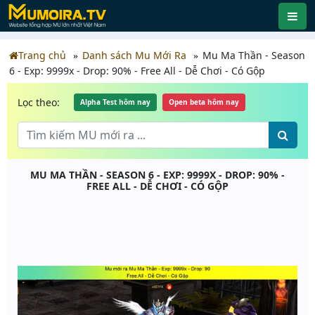
Trang chủ
Danh sách Mu Mới Ra
Mu Ma Thần - Season
6 - Exp: 9999x - Drop: 90% - Free All - Dễ Chơi - Có Gộp
Lọc theo:
Alpha Test hôm nay
Open beta hôm nay
MU MA THẦN - SEASON 6 - EXP: 9999X - DROP: 90% -
FREE ALL - DỄ CHƠI - CÓ GỘP