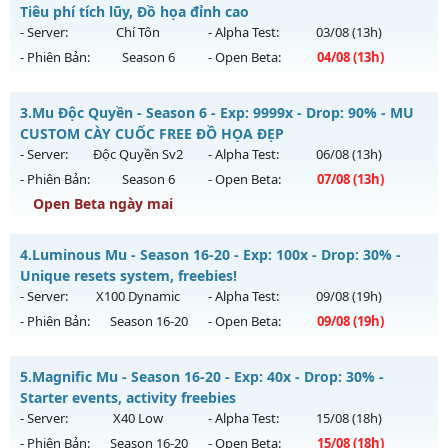
100%)
Tiêu phí tích lũy, Đồ họa đỉnh cao
Mu mới ra tháng 08 2026 - Mở máy chủ
THIÊN VƯƠNG
vào
- Server:
Chí Tôn
- Alpha Test:
03/08
(13h)
13h ngày 01/08/2626
- Phiên Bản:
Season 6
- Open Beta:
04/08
(13h)
Exp: 100x - Drop: 5%
Mu Viêt Plus SS6 - Tiêu phí tích lũy, Đồ họa đỉnh cao
Kiểu reset: Non Reset
3.
Mu Độc Quyền - Season 6 - Exp: 9999x - Drop: 90% - MU
Mu mới ra tháng 08 2026 - Mở máy chủ
Chí Tôn
vào 13h
CUSTOM CÀY CUỐC FREE ĐỒ HỌA ĐẸP
Thể loại: Mu Nguyên bản Webzen
ngày 04/08/2626
- Server:
Độc Quyền Sv2
- Alpha Test:
06/08
(13h)
Antihack: XShield
- Phiên Bản:
Season 6
- Open Beta:
07/08
(13h)
Exp: 9999x - Drop: 90%
Open Beta ngày mai
Kiểu reset: Reset In Game
Thể loại: Mu Bán Đồ Full Trong Shop
Mu Độc Quyền - MU CUSTOM CÀY CUỐC FREE ĐỒ HỌA ĐẸP
4.
Luminous Mu - Season 16-20 - Exp: 100x - Drop: 30% -
Antihack: Phoenix 2026
Mu mới ra tháng 08 2026 - Mở máy chủ
Độc Quyền Sv2
vào
Unique resets system, freebies!
13h ngày 07/08/2626
- Server:
X100 Dynamic
- Alpha Test:
09/08
(19h)
- Phiên Bản:
Season 16-20
- Open Beta:
09/08
(19h)
Exp: 9999x - Drop: 90%
Kiểu reset: Reset In Game
Luminous Mu - Unique resets system, freebies!
5.
Magnific Mu - Season 16-20 - Exp: 40x - Drop: 30% -
Thể loại: Mu Custom thêm đồ mới
Mu mới ra tháng 08 2026 - Mở máy chủ
X100 Dynamic
vào
Starter events, activity freebies
Antihack: SharkGaurd
19h ngày 09/08/2626
- Server:
X40 Low
- Alpha Test:
15/08
(18h)
- Phiên Bản:
Season 16-20
- Open Beta:
15/08
(18h)
Exp: 100x - Drop: 30%