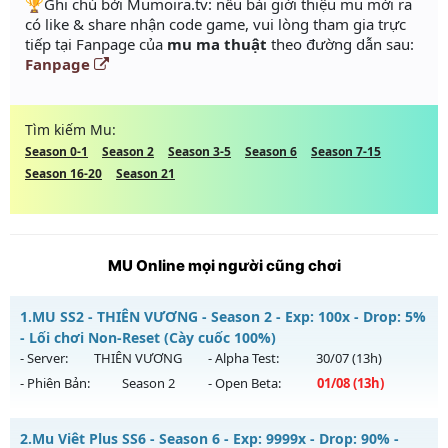
️🏆Ghi chú bởi Mumoira.tv: nếu bài giới thiệu mu mới ra
có like & share nhận code game, vui lòng tham gia trực
tiếp tại Fanpage của
mu ma thuật
theo đường dẫn sau:
Fanpage
Tìm kiếm Mu:
Season 0-1
Season 2
Season 3-5
Season 6
Season 7-15
Season 16-20
Season 21
MU Online mọi người cũng chơi
1.
MU SS2 - THIÊN VƯƠNG - Season 2 - Exp: 100x - Drop: 5%
- Lối chơi Non-Reset (Cày cuốc 100%)
- Server:
THIÊN VƯƠNG
- Alpha Test:
30/07
(13h)
- Phiên Bản:
Season 2
- Open Beta:
01/08
(13h)
MU SS2 - THIÊN VƯƠNG - Lối chơi Non-Reset (Cày cuốc
2.
Mu Viêt Plus SS6 - Season 6 - Exp: 9999x - Drop: 90% -