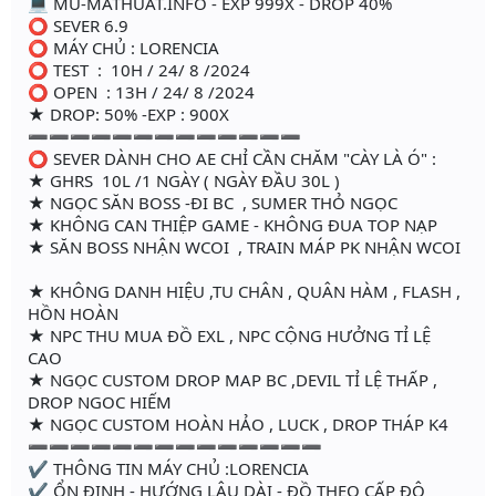
💻 MU-MATHUAT.INFO - EXP 999X - DROP 40%
⭕️ SEVER 6.9
⭕️ MÁY CHỦ : LORENCIA
⭕️ TEST : 10H / 24/ 8 /2024
⭕️ OPEN : 13H / 24/ 8 /2024
★ DROP: 50% -EXP : 900X
➖➖➖➖➖➖➖➖➖➖➖➖➖
⭕️ SEVER DÀNH CHO AE CHỈ CẦN CHĂM "CÀY LÀ Ó" :
★ GHRS 10L /1 NGÀY ( NGÀY ĐẦU 30L )
★ NGỌC SĂN BOSS -ĐI BC , SUMER THỎ NGỌC
★ KHÔNG CAN THIỆP GAME - KHÔNG ĐUA TOP NẠP
★ SĂN BOSS NHẬN WCOI , TRAIN MÁP PK NHẬN WCOI
★ KHÔNG DANH HIỆU ,TU CHÂN , QUÂN HÀM , FLASH ,
HỒN HOÀN
★ NPC THU MUA ĐỒ EXL , NPC CỘNG HƯỞNG TỈ LỆ
CAO
★ NGỌC CUSTOM DROP MAP BC ,DEVIL TỈ LỆ THẤP ,
DROP NGOC HIẾM
★ NGỌC CUSTOM HOÀN HẢO , LUCK , DROP THÁP K4
➖➖➖➖➖➖➖➖➖➖➖➖➖➖
✔ THÔNG TIN MÁY CHỦ :LORENCIA
✔ ỔN ĐỊNH - HƯỚNG LÂU DÀI - ĐỒ THEO CẤP ĐỘ