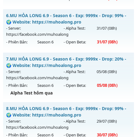
Kiểu reset: Reset In Game
Magnific Mu - Starter events, activity freebies
6.
MU HỎA LONG 6.9 - Season 6 - Exp: 9999x - Drop: 99% -
Thể loại: Mu Nguyên bản Webzen
Mu mới ra tháng 08 2026 - Mở máy chủ
X40 Low
vào 18h
🌍 Website: https://muhoalong.pro
Antihack: Yes
ngày 15/08/2626
- Server:
- Alpha Test:
31/07
(08h)
https://facebook.com/muhoalong
Exp: 40x - Drop: 30%
- Phiên Bản:
Season 6
- Open Beta:
31/07
(08h)
Kiểu reset: Reset In Game
Thể loại: Mu Nguyên bản Webzen
MU HỎA LONG 6.9 - 🌍 Website: https://muhoalong.pro
7.
MU HỎA LONG 6.9 - Season 6 - Exp: 9999x - Drop: 20% -
Antihack: Mega-Anti
Mu mới ra tháng 07 2026 - Mở máy chủ
🌍 Website: https://muhoalong.pro
https://facebook.com/muhoalong
vào 08h ngày
- Server:
- Alpha Test:
05/08
(08h)
31/07/2626
https://facebook.com/muhoalong
- Phiên Bản:
Season 6
- Open Beta:
05/08
(08h)
Exp: 9999x - Drop: 99%
Alpha Test hôm qua
Kiểu reset: Non Reset
Thể loại: Mu Nguyên bản Webzen
MU HỎA LONG 6.9 - 🌍 Website: https://muhoalong.pro
8.
MU HỎA LONG 6.9 - Season 6 - Exp: 9999x - Drop: 99% -
Antihack: Xshiel
Mu mới ra tháng 08 2026 - Mở máy chủ
🌍 Website: https://muhoalong.pro
https://facebook.com/muhoalong
vào 08h ngày
- Server:
- Alpha Test:
29/07
(08h)
05/08/2626
https://facebook.com/muhoalong
- Phiên Bản:
Season 6
- Open Beta:
30/07
(08h)
Exp: 9999x - Drop: 20%