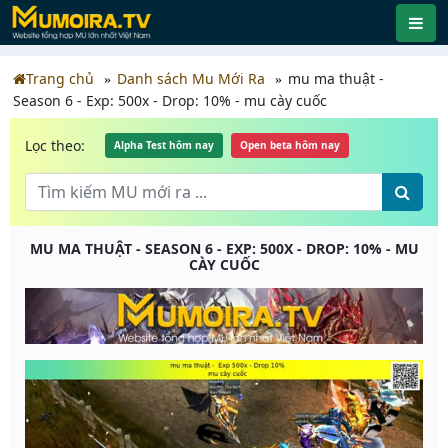
Trang chủ
Danh sách Mu Mới Ra
mu ma thuật -
Season 6 - Exp: 500x - Drop: 10% - mu cày cuốc
Lọc theo:
Alpha Test hôm nay
Open beta hôm nay
MU MA THUẬT - SEASON 6 - EXP: 500X - DROP: 10% - MU
CÀY CUỐC