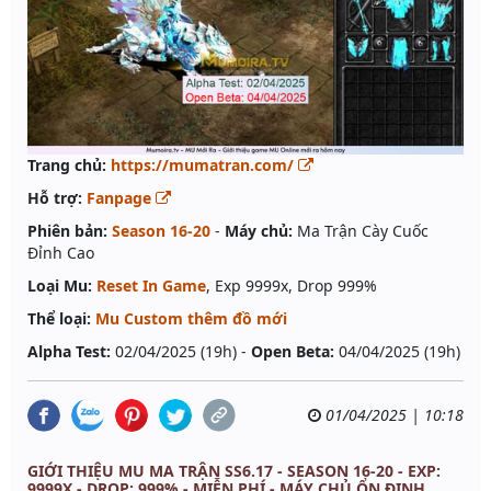
Trang chủ:
https://mumatran.com/
Hỗ trợ:
Fanpage
Phiên bản:
Season 16-20
-
Máy chủ:
Ma Trận Cày Cuốc
Đỉnh Cao
Loại Mu:
Reset In Game
, Exp 9999x, Drop 999%
Thể loại:
Mu Custom thêm đồ mới
Alpha Test:
02/04/2025 (19h) -
Open Beta:
04/04/2025 (19h)
01/04/2025 | 10:18
GIỚI THIỆU MU MA TRẬN SS6.17 - SEASON 16-20 - EXP:
9999X - DROP: 999% - MIỄN PHÍ - MÁY CHỦ ỔN ĐỊNH