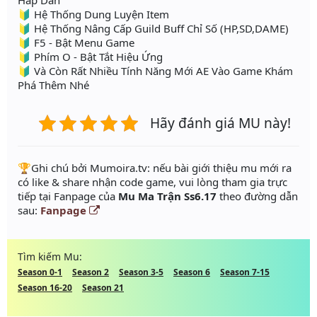
Hấp Dẫn
🔰 Hệ Thống Dung Luyện Item
🔰 Hệ Thống Nâng Cấp Guild Buff Chỉ Số (HP,SD,DAME)
🔰 F5 - Bật Menu Game
🔰 Phím O - Bật Tắt Hiệu Ứng
🔰 Và Còn Rất Nhiều Tính Năng Mới AE Vào Game Khám
Phá Thêm Nhé
Hãy đánh giá MU này!
️🏆Ghi chú bởi Mumoira.tv: nếu bài giới thiệu mu mới ra
có like & share nhận code game, vui lòng tham gia trực
tiếp tại Fanpage của
Mu Ma Trận Ss6.17
theo đường dẫn
sau:
Fanpage
Tìm kiếm Mu:
Season 0-1
Season 2
Season 3-5
Season 6
Season 7-15
Season 16-20
Season 21