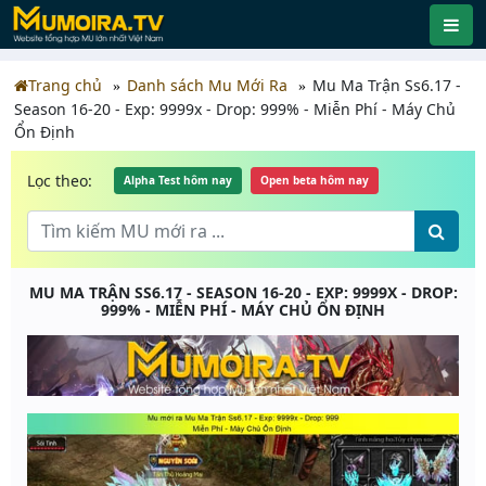
Trang chủ
Danh sách Mu Mới Ra
Mu Ma Trận Ss6.17 -
Season 16-20 - Exp: 9999x - Drop: 999% - Miễn Phí - Máy Chủ
Ổn Định
Lọc theo:
Alpha Test hôm nay
Open beta hôm nay
MU MA TRẬN SS6.17 - SEASON 16-20 - EXP: 9999X - DROP:
999% - MIỄN PHÍ - MÁY CHỦ ỔN ĐỊNH