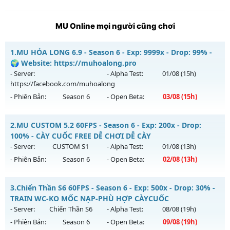
MU Online mọi người cũng chơi
1.
MU HỎA LONG 6.9 - Season 6 - Exp: 9999x - Drop: 99% -
🌍 Website: https://muhoalong.pro
- Server:
- Alpha Test:
01/08
(15h)
https://facebook.com/muhoalong
- Phiên Bản:
Season 6
- Open Beta:
03/08
(15h)
MU HỎA LONG 6.9 - 🌍 Website: https://muhoalong.pro
2.
MU CUSTOM 5.2 60FPS - Season 6 - Exp: 200x - Drop:
Mu mới ra tháng 08 2026 - Mở máy chủ
100% - CÀY CUỐC FREE DỄ CHƠI DỄ CÀY
https://facebook.com/muhoalong
vào 15h ngày
- Server:
CUSTOM S1
- Alpha Test:
01/08
(13h)
03/08/2626
- Phiên Bản:
Season 6
- Open Beta:
02/08
(13h)
Exp: 9999x - Drop: 99%
MU CUSTOM 5.2 60FPS - CÀY CUỐC FREE DỄ CHƠI DỄ CÀY
Kiểu reset: Non Reset
3.
Chiến Thần S6 60FPS - Season 6 - Exp: 500x - Drop: 30% -
Mu mới ra tháng 08 2026 - Mở máy chủ
CUSTOM S1
vào 13h
TRAIN WC-KO MỐC NẠP-PHÙ HỢP CÀYCUỐC
Thể loại: Mu Nguyên bản Webzen
ngày 02/08/2626
- Server:
Chiến Thần S6
- Alpha Test:
08/08
(19h)
Antihack: XShield
- Phiên Bản:
Season 6
- Open Beta:
09/08
(19h)
Exp: 200x - Drop: 100%