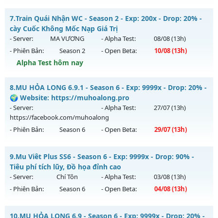
Thể loại: Mu Nguyên bản Webzen
Cày Cuốc Không Mốc - Săn Boss Cực Đã Train 1 Wc Tại K4
7.
Train Quái Nhận WC - Season 2 - Exp: 200x - Drop: 20% -
Antihack: PRO
Mu mới ra tháng 08 2026 - Mở máy chủ
Ma Vương
vào 13h
cày Cuốc Không Mốc Nạp Giá Trị
ngày 10/08/2626
- Server:
MA VƯƠNG
- Alpha Test:
08/08
(13h)
- Phiên Bản:
Season 2
- Open Beta:
10/08
(13h)
Exp: 200x - Drop: 20%
Alpha Test hôm nay
Kiểu reset: Reset In Game
Thể loại: Mu Nguyên bản Webzen
Train Quái Nhận WC - cày Cuốc Không Mốc Nạp Giá Trị
8.
MU HỎA LONG 6.9.1 - Season 6 - Exp: 9999x - Drop: 20% -
Antihack: GameGuard
Mu mới ra tháng 08 2026 - Mở máy chủ
MA VƯƠNG
vào
🌍 Website: https://muhoalong.pro
13h ngày 10/08/2626
- Server:
- Alpha Test:
27/07
(13h)
https://facebook.com/muhoalong
Exp: 200x - Drop: 20%
- Phiên Bản:
Season 6
- Open Beta:
29/07
(13h)
Kiểu reset: Reset In Game
Thể loại: Mu Nguyên bản Webzen
MU HỎA LONG 6.9.1 - 🌍 Website: https://muhoalong.pro
9.
Mu Viêt Plus SS6 - Season 6 - Exp: 9999x - Drop: 90% -
Antihack: GameGuard
Mu mới ra tháng 07 2026 - Mở máy chủ
Tiêu phí tích lũy, Đồ họa đỉnh cao
https://facebook.com/muhoalong
vào 13h ngày
- Server:
Chí Tôn
- Alpha Test:
03/08
(13h)
29/07/2626
- Phiên Bản:
Season 6
- Open Beta:
04/08
(13h)
Exp: 9999x - Drop: 20%
Mu Viêt Plus SS6 - Tiêu phí tích lũy, Đồ họa đỉnh cao
Kiểu reset: Non Reset
10.
MU HỎA LONG 6.9 - Season 6 - Exp: 9999x - Drop: 20% -