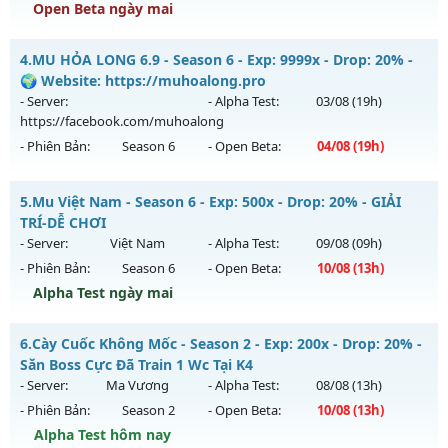
Open Beta ngày mai
Kiểu reset: Reset In Game
Thể loại: Mu Custom thêm đồ mới
Chiến Thần S6 60FPS - TRAIN WC-KO MỐC NẠP-PHÙ HỢP
4.
MU HỎA LONG 6.9 - Season 6 - Exp: 9999x - Drop: 20% -
CÀYCUỐC
Antihack: XShield
🌍 Website: https://muhoalong.pro
Mu mới ra tháng 08 2026 - Mở máy chủ
Chiến Thần S6
vào
- Server:
- Alpha Test:
03/08
(19h)
19h ngày 09/08/2626
https://facebook.com/muhoalong
- Phiên Bản:
Season 6
- Open Beta:
04/08
(19h)
Exp: 500x - Drop: 30%
Kiểu reset: Reset In Game
MU HỎA LONG 6.9 - 🌍 Website: https://muhoalong.pro
5.
Mu Việt Nam - Season 6 - Exp: 500x - Drop: 20% - GIẢI
Thể loại: Mu Nguyên bản Webzen
Mu mới ra tháng 08 2026 - Mở máy chủ
TRÍ-DỄ CHƠI
Antihack: antihack
https://facebook.com/muhoalong
vào 19h ngày
- Server:
Việt Nam
- Alpha Test:
09/08
(09h)
04/08/2626
- Phiên Bản:
Season 6
- Open Beta:
10/08
(13h)
Exp: 9999x - Drop: 20%
Alpha Test ngày mai
Kiểu reset: Non Reset
Mu Việt Nam - GIẢI TRÍ-DỄ CHƠI
6.
Cày Cuốc Không Mốc - Season 2 - Exp: 200x - Drop: 20% -
Thể loại: Mu Nguyên bản Webzen
Mu mới ra tháng 08 2026 - Mở máy chủ
Việt Nam
vào 13h
Săn Boss Cực Đã Train 1 Wc Tại K4
Antihack: XShield
ngày 10/08/2626
- Server:
Ma Vương
- Alpha Test:
08/08
(13h)
- Phiên Bản:
Season 2
- Open Beta:
10/08
(13h)
Exp: 500x - Drop: 20%
Alpha Test hôm nay
Kiểu reset: Reset In Game