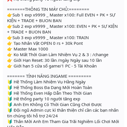
=======THÔNG TIN MÁY CHỦ:========
👉Sub 1 exp x9999 _ Master x100: Full EVEN + PK + SỰ
KIỆN + TRADE + BUON BAN
👉Sub 2 exp x9999 _ Master x100: EVEN + PK + SỰ KIỆN
+ TRADE + BUON BAN
👉Sub 3 exp x9999 _ Master x100: TRAIN
👉 Tạo Nhân Vật OPEN 0 rs + 30k Pont
👉 Master Max 1000
👉 Ko Mất Thời Gian Làm Nhiệm Vụ 2 & 3 : /change
👉 Giới Hạn Reset: 30 lần /ngày Ngày sau 10 lần
👉 Giới hạn 5 cửa sổ game/1 PC - 5 Tài Khoản
======= TÍNH NĂNG INGAME =========
🔰 Hệ Thống Làm Nhiệm Vụ Hằng Ngày
🔰 Hệ Thống Boss Đa Dạng Mới Hoàn Toàn
🔰 Hệ Thống Even Hấp Dẫn Theo Thời Gian
🔰 Hệ thống party 10 người tăng exp
🔰 Anh Em Không Có Thời Gian Cũng Chơi Được
🔰 Đội ngũ Admin cực kì thân thiện chỉ cần các bạn nhắn
tin chúng tôi hỗ trợ 24/24
🔰 Thân Mời Anh Em Tham Gia Trãi Nghiêm Lối Chơi Mới