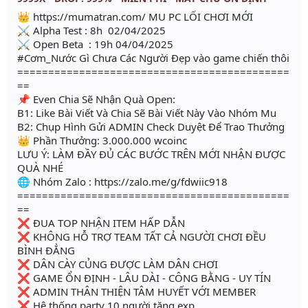
👑 https://mumatran.com/ MU PC LỐI CHƠI MỚI
⚔ Alpha Test : 8h 02/04/2025
⚔ Open Beta : 19h 04/04/2025
#Cơm_Nước Gì Chưa Các Người Đẹp vào game chiến thôi
============================================
==
📌 Even Chia Sẽ Nhận Quà Open:
B1: Like Bài Viết Và Chia Sẽ Bài Viết Này Vào Nhóm Mu
B2: Chụp Hình Gửi ADMIN Check Duyệt Để Trao Thưởng
👑 Phần Thưởng: 3.000.000 wcoinc
LƯU Ý: LÀM ĐẦY ĐỦ CÁC BƯỚC TRÊN MỚI NHẬN ĐƯỢC
QUÀ NHÉ
🌐 Nhóm Zalo : https://zalo.me/g/fdwiic918
============================================
==
❌ ĐUA TOP NHẬN ITEM HẤP DẪN
❌ KHÔNG HỖ TRỢ TEAM TẤT CẢ NGƯỜI CHƠI ĐỀU
BÌNH ĐẲNG
❌ DÂN CÀY CỦNG ĐƯỢC LÀM DÂN CHƠI
❌ GAME ỔN ĐỊNH - LÂU DÀI - CÔNG BẰNG - UY TÍN
❌ ADMIN THÂN THIỆN TÂM HUYẾT VỚI MEMBER
❌ Hệ thống party 10 người tăng exp