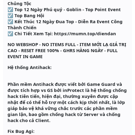
Chủng Tộc
☑ Top 12 Ngày Phú quý - Goblin - Top Point Event
☑ Top Bang Hội
☑ Kết Thúc 12 Ngày Đua Top - Diễn Ra Event Công
Thành Chiến
☑ Chi Tiết Xem Tại: https://mumn.top/diendan
NO WEBSHOP - NO ITEMS FULL - ITEM MỚI LẠ GIÁ TRỊ
CAO - RESET FREE 100% - GHRS HÀNG NGÀY - FULL
EVENT IN GAME​
Hệ thống Antihack:
Phần mềm Antihack được viết bởi Game Guard và
được tích hợp vs GS bởi inProtect là hệ thống chống
hack tiên tiến, hiện đại, thường xuyên được cập
nhật để có thể hỗ trợ một cách kịp thời nhất, là lớp
giáp bảo vệ khá vững chắc trước các phần mềm
gian lận, bao gồm chống hack từ Server và chống
hack cho cả Client.
Fix Bug Agi: