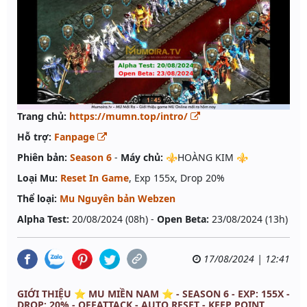
Trang chủ:
https://mumn.top/intro/
Hỗ trợ:
Fanpage
Phiên bản:
Season 6
-
Máy chủ:
⚜️HOÀNG KIM ⚜️
Loại Mu:
Reset In Game
, Exp 155x, Drop 20%
Thể loại:
Mu Nguyên bản Webzen
Alpha Test:
20/08/2024 (08h) -
Open Beta:
23/08/2024 (13h)
17/08/2024 | 12:41
GIỚI THIỆU ⭐️ MU MIỀN NAM ⭐ - SEASON 6 - EXP: 155X -
DROP: 20% - OFFATTACK - AUTO RESET - KEEP POINT