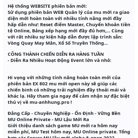
Hệ thống WEBSITE phiên bản mới:
Sử dụng phiên bản WEB Quản lý của mu mới ra giao
diện mới hoàn toàn với nhiều tính năng mới đầy
hấp dẫn như: Reset điểm Master, Chuyển khoản tiền
tệ Online, Bảng xếp hạng mới đầy đủ hơn,... Cùng
với rất nhiều sự kiện hấp dẫn được lập trình sẵn:
Vòng Quay May Mắn, Xổ Số Truyền Thống...
CÔNG THÀNH CHIẾN DIỄN RA HÀNG TUẦN
- Diễn Ra Nhiều Hoạt Động Event lớn và nhỏ:
Hi vọng với những tính năng hoàn toàn mới của
phiên bản EX 802 mu mới open này sẽ giúp các
chiến binh có những trải nghiệm đầy thoải mái và
khác lạ. Hãy tham gia ngay để cảm nhận sự đặc biệt
thú vị về mu-anhhung.pro !
Đẳng Cấp - Chuyên Nghiệp - Ổn Định - Vững Bền
MU Online Private - MU Lậu Mới Ra​
Giới thiệu danh sách game MU mới ra hôm nay
miễn phí, MU Test hôm nay, MU Online private. Tổng
hợp các Server MU lậu mới alpha & open 2022.