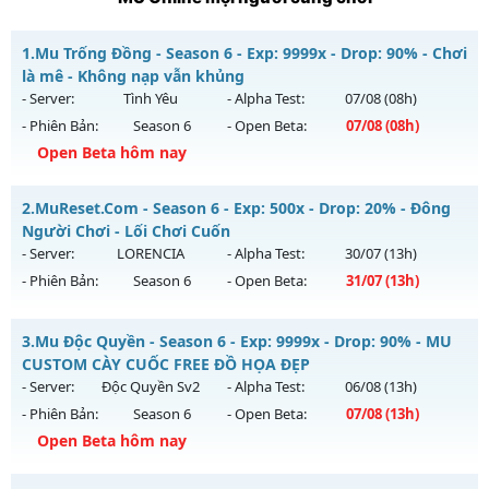
1.
Mu Trống Đồng - Season 6 - Exp: 9999x - Drop: 90% - Chơi
là mê - Không nạp vẫn khủng
- Server:
Tình Yêu
- Alpha Test:
07/08
(08h)
- Phiên Bản:
Season 6
- Open Beta:
07/08
(08h)
Open Beta hôm nay
Mu Trống Đồng - Chơi là mê - Không nạp vẫn khủng
2.
MuReset.Com - Season 6 - Exp: 500x - Drop: 20% - Đông
Mu mới ra tháng 08 2026 - Mở máy chủ
Tình Yêu
vào 08h
Người Chơi - Lối Chơi Cuốn
ngày 07/08/2626
- Server:
LORENCIA
- Alpha Test:
30/07
(13h)
- Phiên Bản:
Season 6
- Open Beta:
31/07
(13h)
Exp: 9999x - Drop: 90%
Kiểu reset: Reset In Game
MuReset.Com - Đông Người Chơi - Lối Chơi Cuốn
3.
Mu Độc Quyền - Season 6 - Exp: 9999x - Drop: 90% - MU
Thể loại: Mu Nguyên bản Webzen
Mu mới ra tháng 07 2026 - Mở máy chủ
LORENCIA
vào 13h
CUSTOM CÀY CUỐC FREE ĐỒ HỌA ĐẸP
Antihack: ICMPROTECT ✅ 🔴 ✨ ⚡️
ngày 31/07/2626
- Server:
Độc Quyền Sv2
- Alpha Test:
06/08
(13h)
- Phiên Bản:
Season 6
- Open Beta:
07/08
(13h)
Exp: 500x - Drop: 20%
Open Beta hôm nay
Kiểu reset: Reset In Game
Thể loại: Mu Nguyên bản Webzen
Mu Độc Quyền - MU CUSTOM CÀY CUỐC FREE ĐỒ HỌA ĐẸP