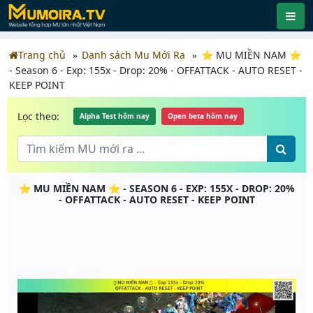
Trang chủ
Danh sách Mu Mới Ra
⭐️ MU MIỀN NAM ⭐
- Season 6 - Exp: 155x - Drop: 20% - OFFATTACK - AUTO RESET -
KEEP POINT
Lọc theo:
Alpha Test hôm nay
Open beta hôm nay
⭐️ MU MIỀN NAM ⭐ - SEASON 6 - EXP: 155X - DROP: 20%
- OFFATTACK - AUTO RESET - KEEP POINT