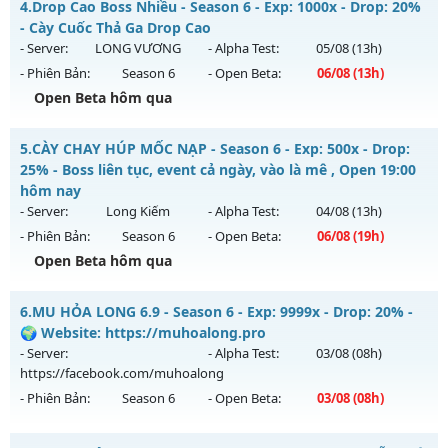
4.
Drop Cao Boss Nhiều - Season 6 - Exp: 1000x - Drop: 20%
Antihack: Anti Vip
Mu mới ra tháng 08 2026 - Mở máy chủ
Độc Quyền Sv2
vào
- Cày Cuốc Thả Ga Drop Cao
13h ngày 07/08/2626
- Server:
LONG VƯƠNG
- Alpha Test:
05/08
(13h)
- Phiên Bản:
Season 6
- Open Beta:
06/08
(13h)
Exp: 9999x - Drop: 90%
Open Beta hôm qua
Kiểu reset: Reset In Game
Thể loại: Mu Custom thêm đồ mới
Drop Cao Boss Nhiều - Cày Cuốc Thả Ga Drop Cao
5.
CÀY CHAY HÚP MỐC NẠP - Season 6 - Exp: 500x - Drop:
Antihack: SharkGaurd
Mu mới ra tháng 08 2026 - Mở máy chủ
LONG VƯƠNG
vào
25% - Boss liên tục, event cả ngày, vào là mê , Open 19:00
13h ngày 06/08/2626
hôm nay
- Server:
Long Kiếm
- Alpha Test:
04/08
(13h)
Exp: 1000x - Drop: 20%
- Phiên Bản:
Season 6
- Open Beta:
06/08
(19h)
Kiểu reset: Reset In Game
Open Beta hôm qua
Thể loại: Mu Nguyên bản Webzen
CÀY CHAY HÚP MỐC NẠP - Boss liên tục, event cả ngày, vào
Antihack: GameGuard
6.
MU HỎA LONG 6.9 - Season 6 - Exp: 9999x - Drop: 20% -
là mê , Open 19:00 hôm nay
🌍 Website: https://muhoalong.pro
Mu mới ra tháng 08 2026 - Mở máy chủ
Long Kiếm
vào 19h
- Server:
- Alpha Test:
03/08
(08h)
ngày 06/08/2626
https://facebook.com/muhoalong
- Phiên Bản:
Season 6
- Open Beta:
03/08
(08h)
Exp: 500x - Drop: 25%
Kiểu reset: Reset In Game
MU HỎA LONG 6.9 - 🌍 Website: https://muhoalong.pro