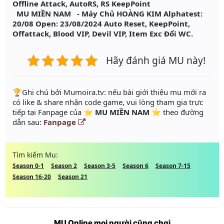
Offline Attack, AutoRS, RS KeepPoint
MU MIỀN NAM - Máy Chủ HOÀNG KIM Alphatest:
20/08 Open: 23/08/2024 Auto Reset, KeepPoint,
Offattack, Blood VIP, Devil VIP, Item Exc Đổi WC.
Hãy đánh giá MU này!
️🏆Ghi chú bởi Mumoira.tv: nếu bài giới thiệu mu mới ra
có like & share nhận code game, vui lòng tham gia trực
tiếp tại Fanpage của
⭐️ MU MIỀN NAM ⭐
theo đường
dẫn sau:
Fanpage
Tìm kiếm Mu:
Season 0-1
Season 2
Season 3-5
Season 6
Season 7-15
Season 16-20
Season 21
MU Online mọi người cũng chơi