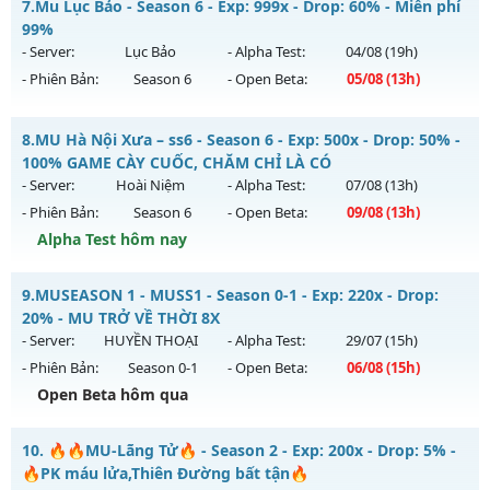
7.
Mu Lục Bảo - Season 6 - Exp: 999x - Drop: 60% - Miễn phí
Thể loại: Mu Nguyên bản Webzen
Mu mới ra tháng 08 2026 - Mở máy chủ
99%
Antihack: VIP SHIELD
https://facebook.com/muhoalong
vào 08h ngày
- Server:
Lục Bảo
- Alpha Test:
04/08
(19h)
03/08/2626
- Phiên Bản:
Season 6
- Open Beta:
05/08
(13h)
Exp: 9999x - Drop: 20%
Mu Lục Bảo - Miễn phí 99%
Kiểu reset: Non Reset
8.
MU Hà Nội Xưa – ss6 - Season 6 - Exp: 500x - Drop: 50% -
Mu mới ra tháng 08 2026 - Mở máy chủ
Lục Bảo
vào 13h
100% GAME CÀY CUỐC, CHĂM CHỈ LÀ CÓ
Thể loại: Mu Nguyên bản Webzen
ngày 05/08/2626
- Server:
Hoài Niệm
- Alpha Test:
07/08
(13h)
Antihack: XShield
- Phiên Bản:
Season 6
- Open Beta:
09/08
(13h)
Exp: 999x - Drop: 60%
Alpha Test hôm nay
Kiểu reset: Non Reset
Thể loại: Mu Custom thêm đồ mới
MU Hà Nội Xưa – ss6 - 100% GAME CÀY CUỐC, CHĂM CHỈ LÀ
9.
MUSEASON 1 - MUSS1 - Season 0-1 - Exp: 220x - Drop:
CÓ
Antihack: SharkAnti
20% - MU TRỞ VỀ THỜI 8X
Mu mới ra tháng 08 2026 - Mở máy chủ
Hoài Niệm
vào 13h
- Server:
HUYỀN THOẠI
- Alpha Test:
29/07
(15h)
ngày 09/08/2626
- Phiên Bản:
Season 0-1
- Open Beta:
06/08
(15h)
Exp: 500x - Drop: 50%
Open Beta hôm qua
Kiểu reset: Reset In Game
MUSEASON 1 - MUSS1 - MU TRỞ VỀ THỜI 8X
10.
🔥🔥MU-Lãng Tử🔥 - Season 2 - Exp: 200x - Drop: 5% -
Thể loại: Mu Nguyên bản Webzen
Mu mới ra tháng 08 2026 - Mở máy chủ
HUYỀN THOẠI
vào
🔥PK máu lửa,Thiên Đường bất tận🔥