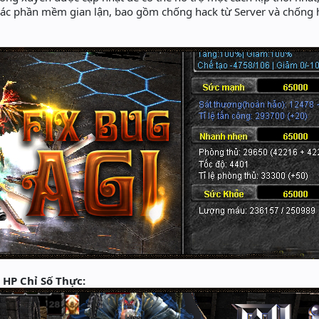
các phần mềm gian lận, bao gồm chống hack từ Server và chống h
 HP Chỉ Số Thực: