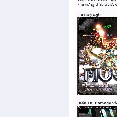
khá vững chắc trước 
Fix Bug Agi:
Hiển Thị Damage và