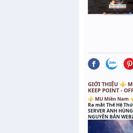
GIỚI THIỆU ⚜️ M
KEEP POINT - OF
⚜ MU Miền Nam 
Ra mắt Thế Hệ Thứ 
SERVER ANH HÙN
NGUYÊN BẢN WEBZE