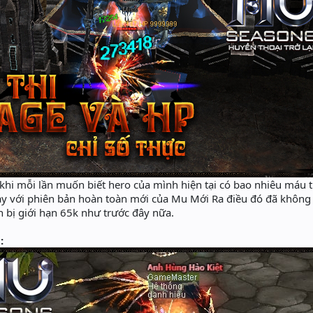
khi mỗi lần muốn biết hero của mình hiện tại có bao nhiêu máu thì
 nay với phiên bản hoàn toàn mới của Mu Mới Ra điều đó đã kh
òn bị giới hạn 65k như trước đây nữa.
: