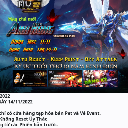
/2022
ÀY 14/11/2022
hỉ có cửa hàng tạp hóa bán Pet và Vé Event.
 Không Reset Ủy Thác
ọng từ các Phiên bản trước.