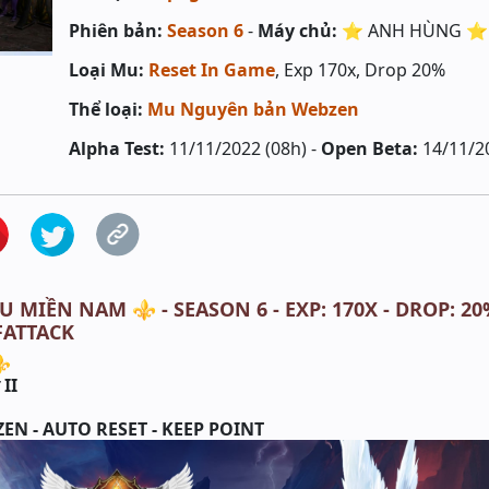
Phiên bản:
Season 6
-
Máy chủ:
⭐️ ANH HÙNG ⭐️
Loại Mu:
Reset In Game
, Exp 170x, Drop 20%
Thể loại:
Mu Nguyên bản Webzen
Alpha Test:
11/11/2022 (08h) -
Open Beta:
14/11/2
U MIỀN NAM ⚜️ - SEASON 6 - EXP: 170X - DROP: 20
FATTACK
⚜
II
G
N - AUTO RESET - KEEP POINT