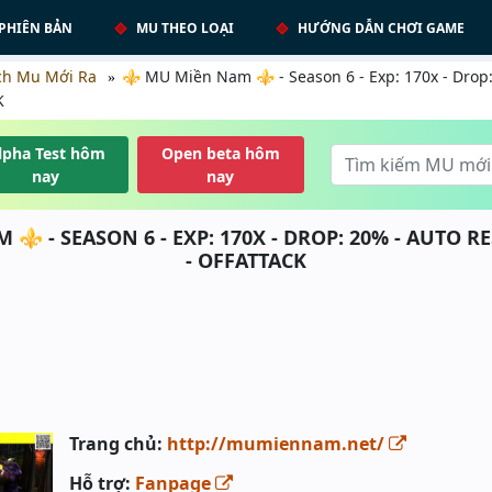
PHIÊN BẢN
MU THEO LOẠI
HƯỚNG DẪN CHƠI GAME
ch Mu Mới Ra
⚜️ MU Miền Nam ⚜️ - Season 6 - Exp: 170x - Drop
K
lpha Test hôm
Open beta hôm
nay
nay
⚜️ - SEASON 6 - EXP: 170X - DROP: 20% - AUTO RE
- OFFATTACK
Trang chủ:
http://mumiennam.net/
Hỗ trợ:
Fanpage