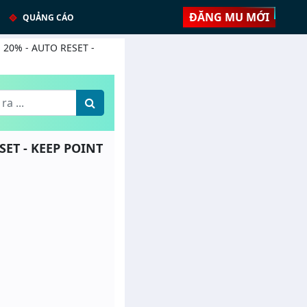
ĐĂNG MU MỚI
QUẢNG CÁO
: 20% - AUTO RESET -
SET - KEEP POINT