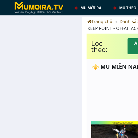
MU MỚI RA
MU THEO 
Trang chủ
Danh sá
KEEP POINT - OFFATTAC
Lọc
A
theo:
⚜️ MU MIỀN NAM 