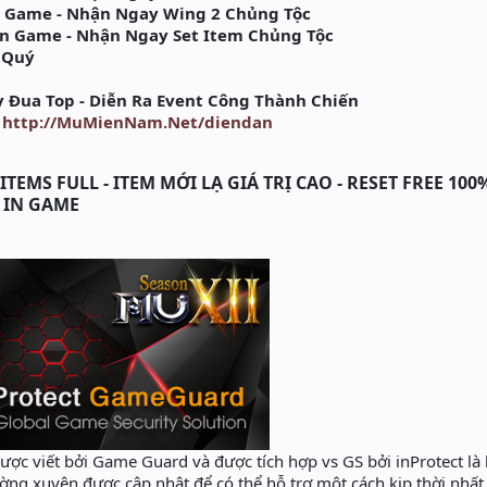
 Game - Nhận Ngay Wing 2 Chủng Tộc
n Game - Nhận Ngay Set Item Chủng Tộc
 Quý
 Đua Top - Diễn Ra Event Công Thành Chiến
:
http://MuMienNam.Net/diendan
TEMS FULL - ITEM MỚI LẠ GIÁ TRỊ CAO - RESET FREE 100
T IN GAME
ợc viết bởi Game Guard và được tích hợp vs GS bởi inProtect là
hường xuyên được cập nhật để có thể hỗ trợ một cách kịp thời nhất,