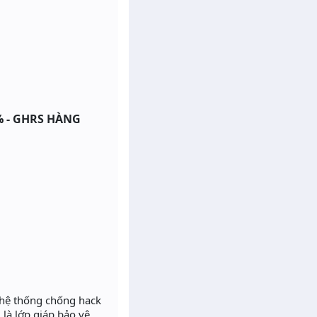
% - GHRS HÀNG
 hệ thống chống hack
 là lớp giáp bảo vệ