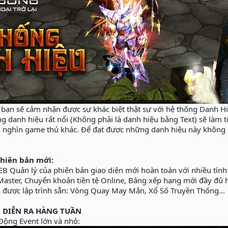
 bạn sẽ cảm nhận được sự khác biệt thật sự với hệ thống Danh Hi
ng danh hiệu rất nổi (Không phải là danh hiệu bằng Text) sẽ làm t
g nghìn game thủ khác. Để đạt được những danh hiệu này không 
hiên bản mới:
B Quản lý của phiên bản giao diện mới hoàn toàn với nhiều tín
aster, Chuyển khoản tiền tệ Online, Bảng xếp hạng mới đầy đủ hơ
n được lập trình sẵn: Vòng Quay May Mắn, Xổ Số Truyền Thống...
 DIỄN RA HÀNG TUẦN
Động Event lớn và nhỏ: