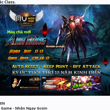
c Class.
PEN
 Game - Nhận Ngay Gcoin