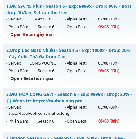
1.
Mu SS6.15 Plus - Season 6 - Exp: 9999x - Drop: 90% - Boss
drop 1h/lần, Set tân thủ free
- Server:
Viet Plus
- Alpha Test:
07/08
(13h)
- Phiên Bản:
Season 6
- Open Beta:
08/08
(13h)
Open Beta ngày mai
Mu SS6.15 Plus - Boss drop 1h/lần, Set tân thủ free
2.
Drop Cao Boss Nhiều - Season 6 - Exp: 1000x - Drop: 20%
Mu mới ra tháng 08 2026 - Mở máy chủ
Viet Plus
vào 13h
- Cày Cuốc Thả Ga Drop Cao
ngày 08/08/2626
- Server:
LONG VƯƠNG
- Alpha Test:
05/08
(13h)
- Phiên Bản:
Season 6
- Open Beta:
06/08
(13h)
Exp: 9999x - Drop: 90%
Open Beta hôm qua
Kiểu reset: Reset In Game
Thể loại: Mu Bán Đồ Full Trong Shop
Drop Cao Boss Nhiều - Cày Cuốc Thả Ga Drop Cao
3.
MU HỎA LONG 6.9.1 - Season 6 - Exp: 9999x - Drop: 20% -
Antihack: Phoenix chống hack mới
Mu mới ra tháng 08 2026 - Mở máy chủ
LONG VƯƠNG
vào
🌐 Website: https://muhoalong.pro
13h ngày 06/08/2626
- Server:
- Alpha Test:
05/08
(08h)
https://facebook.com/muhoalong
Exp: 1000x - Drop: 20%
- Phiên Bản:
Season 6
- Open Beta:
05/08
(08h)
Kiểu reset: Reset In Game
Thể loại: Mu Nguyên bản Webzen
MU HỎA LONG 6.9.1 - 🌐 Website: https://muhoalong.pro
4.
Dragon Season 6.3 - Season 6 - Exp: 500x - Drop: 20% -