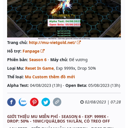
Trang chủ:
http://mu-vietgold.net/
Hỗ trợ:
Fanpage
Phiên bản:
Season 6
-
Máy chủ:
Đế vương
Loại Mu:
Reset In Game
, Exp 9999x, Drop 50%
Thể loại:
Mu Custom thêm đồ mới
Alpha Test:
04/08/2023 (13h) -
Open Beta:
05/08/2023 (13h)
02/08/2023 | 07:28
GIỚI THIỆU MU MIỄN PHÍ - SEASON 6 - EXP: 9999X -
DROP: 50% - 10WC/QUÁI,BOS 1H/LẦN, CÓ TREO OFF