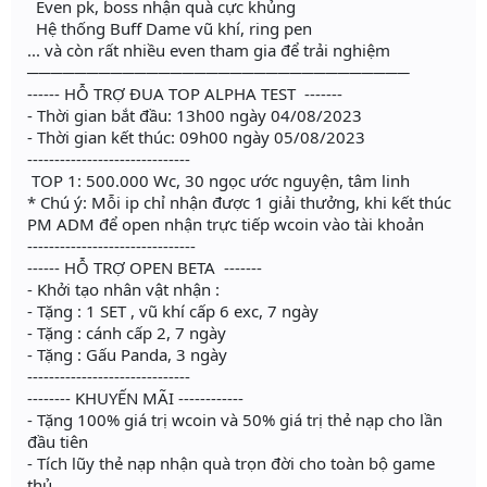
Even pk, boss nhận quà cực khủng
Hệ thống Buff Dame vũ khí, ring pen
... và còn rất nhiều even tham gia để trải nghiệm
────────────────────────────────
------ HỖ TRỢ ĐUA TOP ALPHA TEST -------
- Thời gian bắt đầu: 13h00 ngày 04/08/2023
- Thời gian kết thúc: 09h00 ngày 05/08/2023
------------------------------
️ TOP 1: 500.000 Wc, 30 ngọc ước nguyện, tâm linh
* Chú ý: Mỗi ip chỉ nhận được 1 giải thưởng, khi kết thúc
PM ADM để open nhận trực tiếp wcoin vào tài khoản
-------------------------------
------ HỖ TRỢ OPEN BETA -------
- Khởi tạo nhân vật nhận :
- Tặng : 1 SET , vũ khí cấp 6 exc, 7 ngày
- Tặng : cánh cấp 2, 7 ngày
- Tặng : Gấu Panda, 3 ngày
------------------------------
-------- KHUYẾN MÃI ------------
- Tặng 100% giá trị wcoin và 50% giá trị thẻ nạp cho lần
đầu tiên
- Tích lũy thẻ nạp nhận quà trọn đời cho toàn bộ game
thủ