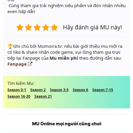
Cùng tham gia trải nghiệm siêu phẩm và đón nhận nhiều
even hấp dẫn
Hãy đánh giá MU này!
️🏆Ghi chú bởi Mumoira.tv: nếu bài giới thiệu mu mới ra
có like & share nhận code game, vui lòng tham gia trực
tiếp tại Fanpage của
Mu miễn phí
theo đường dẫn sau:
Fanpage
Tìm kiếm Mu:
Season 0-1
Season 2
Season 3-5
Season 6
Season 7-15
Season 16-20
Season 21
MU Online mọi người cũng chơi