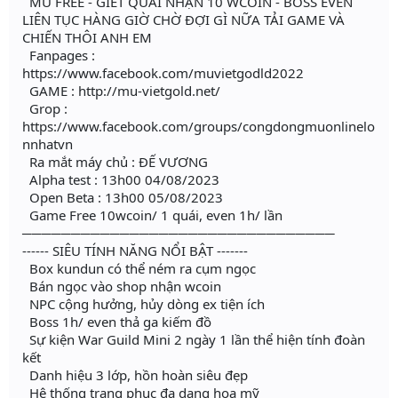
MU FREE - GIẾT QUÁI NHẬN 10 WCOIN - BOSS EVEN
LIÊN TỤC HÀNG GIỜ CHỜ ĐỢI GÌ NỮA TẢI GAME VÀ
CHIẾN THÔI ANH EM
Fanpages :
https://www.facebook.com/muvietgodld2022
GAME : http://mu-vietgold.net/
Grop :
https://www.facebook.com/groups/congdongmuonlinelo
nnhatvn
Ra mắt máy chủ : ĐẾ VƯƠNG
Alpha test : 13h00 04/08/2023
Open Beta : 13h00 05/08/2023
Game Free 10wcoin/ 1 quái, even 1h/ lần
────────────────────────────────
------ SIÊU TÍNH NĂNG NỔI BẬT -------
Box kundun có thể ném ra cụm ngọc
Bán ngọc vào shop nhận wcoin
NPC cộng hưởng, hủy dòng ex tiện ích
Boss 1h/ even thả ga kiếm đồ
Sự kiện War Guild Mini 2 ngày 1 lần thể hiện tính đoàn
kết
Danh hiệu 3 lớp, hồn hoàn siêu đẹp
Hệ thống trang phục đa dạng hoa mỹ