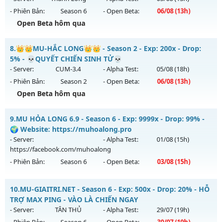
- Phiên Bản:
Season 6
- Open Beta:
06/08
(13h)
Exp: 2000x - Drop: 100%
Open Beta hôm qua
Kiểu reset: Reset In Game
Thể loại: Mu Nguyên bản Webzen
MU Thanh Long - Ép Thăng Hạng Mới
8.
👑👑MU-HẮC LONG👑👑 - Season 2 - Exp: 200x - Drop:
Antihack: sharkguard
Mu mới ra tháng 08 2026 - Mở máy chủ
Thanh Long
vào
5% - 💀QUYẾT CHIẾN SINH TỬ💀
13h ngày 06/08/2626
- Server:
CUM-3.4
- Alpha Test:
05/08
(18h)
- Phiên Bản:
Season 2
- Open Beta:
06/08
(13h)
Exp: 200x - Drop: 35%
Open Beta hôm qua
Kiểu reset: Reset In Game
Thể loại: Mu Custom thêm đồ mới
👑👑MU-HẮC LONG👑👑 - 💀QUYẾT CHIẾN SINH TỬ💀
9.
MU HỎA LONG 6.9 - Season 6 - Exp: 9999x - Drop: 99% -
Antihack: CheatGuard
Mu mới ra tháng 08 2026 - Mở máy chủ
CUM-3.4
vào 13h
🌍 Website: https://muhoalong.pro
ngày 06/08/2626
- Server:
- Alpha Test:
01/08
(15h)
https://facebook.com/muhoalong
Exp: 200x - Drop: 5%
- Phiên Bản:
Season 6
- Open Beta:
03/08
(15h)
Kiểu reset: Reset In Game
Thể loại: Mu Nguyên bản Webzen
MU HỎA LONG 6.9 - 🌍 Website: https://muhoalong.pro
10.
MU-GIAITRI.NET - Season 6 - Exp: 500x - Drop: 20% - HỖ
Antihack: Sharkguard
Mu mới ra tháng 08 2026 - Mở máy chủ
TRỢ MAX PING - VÀO LÀ CHIẾN NGAY
https://facebook.com/muhoalong
vào 15h ngày
- Server:
TÂN THỦ
- Alpha Test:
29/07
(19h)
03/08/2626
- Phiên Bản:
Season 6
- Open Beta:
30/07
(19h)