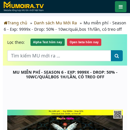
Trang chủ
Danh sách Mu Mới Ra
Mu miễn phí - Season
6 - Exp: 9999x - Drop: 50% - 10wc/quái,bos 1h/lần, có treo off
Lọc theo:
Alpha Test hôm nay
Open beta hôm nay
MU MIỄN PHÍ - SEASON 6 - EXP: 9999X - DROP: 50% -
10WC/QUÁI,BOS 1H/LẦN, CÓ TREO OFF