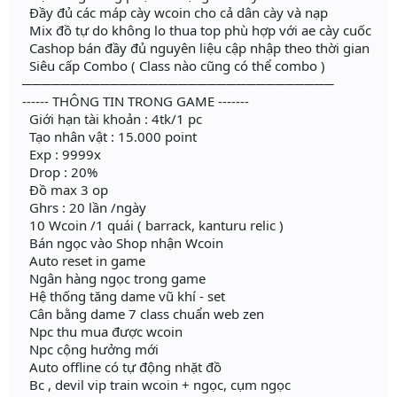
Đầy đủ các máp cày wcoin cho cả dân cày và nạp
Mix đồ tự do không lo thua top phù hợp với ae cày cuốc
Cashop bán đầy đủ nguyên liệu cập nhập theo thời gian
Siêu cấp Combo ( Class nào cũng có thể combo )
────────────────────────────────
------ THÔNG TIN TRONG GAME -------
Giới hạn tài khoản : 4tk/1 pc
Tạo nhân vật : 15.000 point
Exp : 9999x
Drop : 20%
Đồ max 3 op
Ghrs : 20 lần /ngày
10 Wcoin /1 quái ( barrack, kanturu relic )
Bán ngọc vào Shop nhận Wcoin
Auto reset in game
Ngân hàng ngọc trong game
Hệ thống tăng dame vũ khí - set
Cân bằng dame 7 class chuẩn web zen
Npc thu mua được wcoin
Npc cộng hưởng mới
Auto offline có tự động nhặt đồ
Bc , devil vip train wcoin + ngọc, cụm ngọc