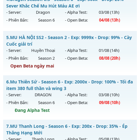
Antihack: GameGuard
Mu mới ra tháng 08 2026 - Mở máy chủ
Sever Khắc Chế Mu Hút Máu AE ơi
https://facebook.com/muhoalong
vào 08h ngày
- Server:
Dragon
- Alpha Test:
03/08
(13h)
05/08/2626
- Phiên Bản:
Season 6
- Open Beta:
04/08
(13h)
Exp: 9999x - Drop: 20%
Dragon Season 6.3 - Sever Khắc Chế Mu Hút Máu AE ơi
Kiểu reset: Non Reset
5.
MU HÀ NỘI SS2 - Season 2 - Exp: 9999x - Drop: 99% - Cày
Mu mới ra tháng 08 2026 - Mở máy chủ
Dragon
vào 13h
Cuốc giải trí
Thể loại: Mu Nguyên bản Webzen
ngày 04/08/2626
- Server:
Huyền Thoại
- Alpha Test:
01/08
(14h)
Antihack: XShield
- Phiên Bản:
Season 2
- Open Beta:
08/08
(20h)
Exp: 500x - Drop: 20%
Open Beta ngày mai
Kiểu reset: Reset In Game
Thể loại: Mu Nguyên bản Webzen
MU HÀ NỘI SS2 - Cày Cuốc giải trí
6.
Mu Thiên Sứ - Season 6 - Exp: 2000x - Drop: 100% - Tối đa
Antihack: Antihack
Mu mới ra tháng 08 2026 - Mở máy chủ
Huyền Thoại
vào
item 380 full thần và wing 3
20h ngày 08/08/2626
- Server:
DRAGON
- Alpha Test:
03/08
(10h)
- Phiên Bản:
Season 6
- Open Beta:
09/08
(10h)
Exp: 9999x - Drop: 99%
Đang Alpha Test
Kiểu reset: Reset In Game
Thể loại: Mu Nguyên bản Webzen
Mu Thiên Sứ - Tối đa item 380 full thần và wing 3
7.
MU Thanh Long - Season 6 - Exp: 200x - Drop: 35% - Ép
Antihack: ugk
Mu mới ra tháng 08 2026 - Mở máy chủ
DRAGON
vào 10h
Thăng Hạng Mới
ngày 09/08/2626
- Server:
Thanh Long
- Alpha Test:
05/08
(13h)