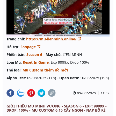
Trang chủ:
https://mu-lienminh.online/
Hỗ trợ:
Fanpage
Phiên bản:
Season 6
-
Máy chủ:
LIEN MINH
Loại Mu:
Reset In Game
, Exp 9999x, Drop 100%
Thể loại:
Mu Custom thêm đồ mới
Alpha Test:
09/08/2025 (11h) -
Open Beta:
10/08/2025 (19h)
09/08/2025 | 11:37
GIỚI THIỆU MU MINH VƯƠNG - SEASON 6 - EXP: 9999X -
DROP: 100% - MU CUSTOM 6.15 CẦY NGON - NẠP BỔ RẺ