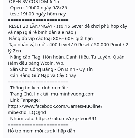
OPEN SV COSTOM 6.15
Open : 19h00 ngày 9/8/25
test: 19h00 ngày hôm nay
======================
RESET 20 LẦN/NGÀY - ss6.15 Sever dể chơi phù hợp cầy
và nạp (giá rẻ bình dân a e nào )
Nâng đồ vip các loại 80%- 60% giới hạn
Tạo nhân vật mới : 400 Level / 0 Reset / 50.000 Point / 2
tỷ Zen
Nâng cấp Flag, Hồn hoàn, Danh Hiệu, Tu Luyện, Quân
Hàm đều bằng Wcoin, Wp.
Sân Chơi Công Bằng - Ổn Định - Uy Tín
Cân Bằng Giữ Nạp và Cày Chay
======================
Thông tin lịch trình ra mắt :
Trang Chủ, link tải: mu-minhvuong.com
Link Fanpage:
https://www.facebook.com/GamesMuOline?
mibextid=LQQJ4d
Nhóm zalo: https://zalo.me/g/gzleoo391
======================
Hỗ trợ mem mới cực kì hấp dẫn