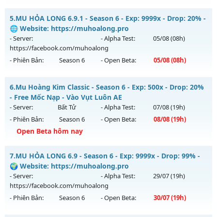
Thể loại: Mu Nguyên bản Webzen
CÀY CHAY HÚP MỐC NẠP - Boss liên tục, event cả ngày, vào
5.
MU HỎA LONG 6.9.1 - Season 6 - Exp: 9999x - Drop: 20% -
là mê , Open 19:00 hôm nay
Antihack: chống hack 99%
🌐 Website: https://muhoalong.pro
Mu mới ra tháng 08 2026 - Mở máy chủ
Long Kiếm
vào 19h
- Server:
- Alpha Test:
05/08
(08h)
ngày 06/08/2626
https://facebook.com/muhoalong
- Phiên Bản:
Season 6
- Open Beta:
05/08
(08h)
Exp: 500x - Drop: 25%
Kiểu reset: Reset In Game
MU HỎA LONG 6.9.1 - 🌐 Website: https://muhoalong.pro
6.
Mu Hoàng Kim Classic - Season 6 - Exp: 500x - Drop: 20%
Thể loại: Mu Nguyên bản Webzen
Mu mới ra tháng 08 2026 - Mở máy chủ
- Free Mốc Nạp - Vào Vụt Luôn AE
Antihack: VIP SHIELD
https://facebook.com/muhoalong
vào 08h ngày
- Server:
Bất Tử
- Alpha Test:
07/08
(19h)
05/08/2626
- Phiên Bản:
Season 6
- Open Beta:
08/08
(19h)
Exp: 9999x - Drop: 20%
Open Beta hôm nay
Kiểu reset: Non Reset
Mu Hoàng Kim Classic - Free Mốc Nạp - Vào Vụt Luôn AE
7.
MU HỎA LONG 6.9 - Season 6 - Exp: 9999x - Drop: 99% -
Thể loại: Mu Nguyên bản Webzen
Mu mới ra tháng 08 2026 - Mở máy chủ
Bất Tử
vào 19h
🌍 Website: https://muhoalong.pro
Antihack: XShield
ngày 08/08/2626
- Server:
- Alpha Test:
29/07
(19h)
https://facebook.com/muhoalong
Exp: 500x - Drop: 20%
- Phiên Bản:
Season 6
- Open Beta:
30/07
(19h)
Kiểu reset: Reset In Game