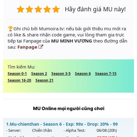
Hãy đánh giá MU này!
️🏆Ghi chú bởi Mumoira.tv: nếu bài giới thiệu mu mới ra
có like & share nhận code game, vui lòng tham gia trực
tiếp tại Fanpage của
MU MINH VƯƠNG
theo đường dẫn
sau:
Fanpage
Tìm kiếm Mu:
Season 0-1
Season 2
Season 3-5
Season 6
Season 7-15
Season 16-20
Season 21
MU Online mọi người cũng chơi
1.
Mu-chienthan - Season 6 - Exp: 99x - Drop: 20% - 99
- Server:
Chiến thần
- Alpha Test:
06/08
(20h)