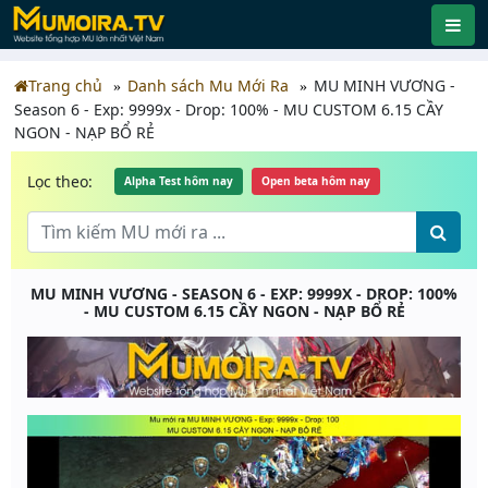
Trang chủ
Danh sách Mu Mới Ra
MU MINH VƯƠNG -
Season 6 - Exp: 9999x - Drop: 100% - MU CUSTOM 6.15 CẦY
NGON - NẠP BỔ RẺ
Lọc theo:
Alpha Test hôm nay
Open beta hôm nay
MU MINH VƯƠNG - SEASON 6 - EXP: 9999X - DROP: 100%
- MU CUSTOM 6.15 CẦY NGON - NẠP BỔ RẺ