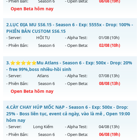
- Phiên Bản:
Season 6
- Open Beta:
08/08
(19h)
Open Beta hôm nay
Mu-chienthan - 99
2.
LỤC ĐỊA MU SS6.15 - Season 6 - Exp: 5555x - Drop: 100% -
Mu mới ra tháng 08 2026 - Mở máy chủ
Chiến thần
vào 19h
PHIÊN BẢN CUSTOM SS6.15
ngày 08/08/2626
- Server:
HỘI TỤ
- Alpha Test:
01/08
(10h)
- Phiên Bản:
Season 6
- Open Beta:
02/08
(10h)
Exp: 99x - Drop: 20%
Kiểu reset: Reset In Game
LỤC ĐỊA MU SS6.15 - PHIÊN BẢN CUSTOM SS6.15
3.
⭐⭐⭐⭐⭐Mu Atlans - Season 6 - Exp: 500x - Drop: 20%
Thể loại: Mu Nguyên bản Webzen
Mu mới ra tháng 08 2026 - Mở máy chủ
HỘI TỤ
vào 10h
- free 99%,boss nhiều-hồi sinh
Antihack: Anti 8x
ngày 02/08/2626
- Server:
Atlans
- Alpha Test:
07/08
(13h)
- Phiên Bản:
Season 6
- Open Beta:
08/08
(13h)
Exp: 5555x - Drop: 100%
Open Beta hôm nay
Kiểu reset: Reset In Game
Thể loại: Mu Custom thêm đồ mới
⭐⭐⭐⭐⭐Mu Atlans - free 99%,boss nhiều-hồi sinh
4.
CÀY CHAY HÚP MỐC NẠP - Season 6 - Exp: 500x - Drop:
Antihack: SPK
Mu mới ra tháng 08 2026 - Mở máy chủ
Atlans
vào 13h
25% - Boss liên tục, event cả ngày, vào là mê , Open 19:00
ngày 08/08/2626
hôm nay
- Server:
Long Kiếm
- Alpha Test:
04/08
(13h)
Exp: 500x - Drop: 20%
- Phiên Bản:
Season 6
- Open Beta:
06/08
(19h)
Kiểu reset: Reset In Game