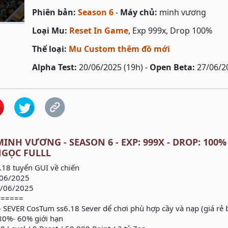
Phiên bản:
Season 6
-
Máy chủ:
minh vương
Loại Mu:
Reset In Game
, Exp 999x, Drop 100%
Thể loại:
Mu Custom thêm đồ mới
Alpha Test:
20/06/2025 (19h) -
Open Beta:
27/06/2
INH VƯƠNG - SEASON 6 - EXP: 999X - DROP: 100
NGỌC FULLL
8 tuyển GUI về chiến
/06/2025
/06/2025
======
SEVER CosTum ss6.18 Sever dể chơi phù hợp cầy và nạp (giá rẻ b
 80%- 60% giới hạn