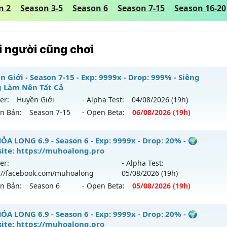
n 2
Season 3-5
Season 6
Season 7-15
Season 16-20
 người cũng chơi
 Giới - Season 7-15 - Exp: 9999x - Drop: 999% - Siêng
 Làm Nên Tất Cả
er:
Huyền Giới
- Alpha Test:
04/08
/2026
(19h)
ên Bản:
Season 7-15
- Open Beta:
06/08
/2026
(19h)
yền Giới - Siêng Năng Làm Nên Tất Cả
ỎA LONG 6.9 - Season 6 - Exp: 9999x - Drop: 20% - 🌍
ite: https://muhoalong.pro
 mới ra tháng 08 2026 - Mở máy chủ
Huyền Giới
vào 19h n
er:
- Alpha Test:
://facebook.com/muhoalong
05/08
/2026
(19h)
p: 9999x - Drop: 999%
ên Bản:
Season 6
- Open Beta:
05/08
/2026
(19h)
ểu reset: Reset In Game
ể loại: Mu Custom thêm đồ mới
ỎA LONG 6.9 - 🌍 Website: https://muhoalong.pro
ỎA LONG 6.9 - Season 6 - Exp: 9999x - Drop: 20% - 🌍
ite: https://muhoalong.pro