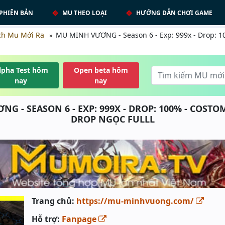
PHIÊN BẢN
MU THEO LOẠI
HƯỚNG DẪN CHƠI GAME
ch Mu Mới Ra
MU MINH VƯƠNG - Season 6 - Exp: 999x - Drop:
lpha Test hôm
Open beta hôm
nay
nay
G - SEASON 6 - EXP: 999X - DROP: 100% - COSTOM
DROP NGỌC FULLL
Trang chủ:
https://mu-minhvuong.com/
Hỗ trợ:
Fanpage