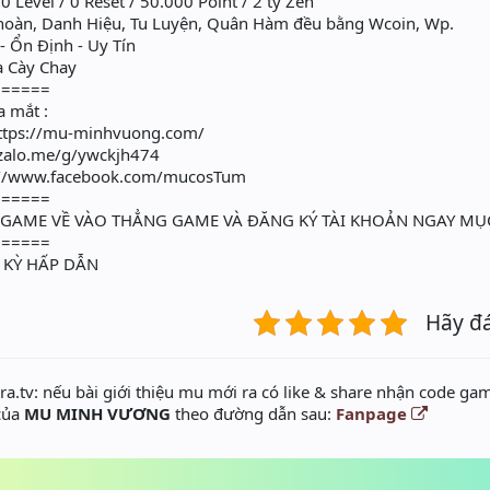
 Level / 0 Reset / 50.000 Point / 2 tỷ Zen
hoàn, Danh Hiệu, Tu Luyện, Quân Hàm đều bằng Wcoin, Wp.
Ổn Định - Uy Tín
 Cày Chay
======
a mắt :
 https://mu-minhvuong.com/
/zalo.me/g/ywckjh474
s://www.facebook.com/mucosTum
======
ẢI GAME VỀ VÀO THẲNG GAME VÀ ĐĂNG KÝ TÀI KHOẢN NGAY 
======
 KỲ HẤP DẪN
Hãy đ
a.tv: nếu bài giới thiệu mu mới ra có like & share nhận code gam
 của
MU MINH VƯƠNG
theo đường dẫn sau:
Fanpage