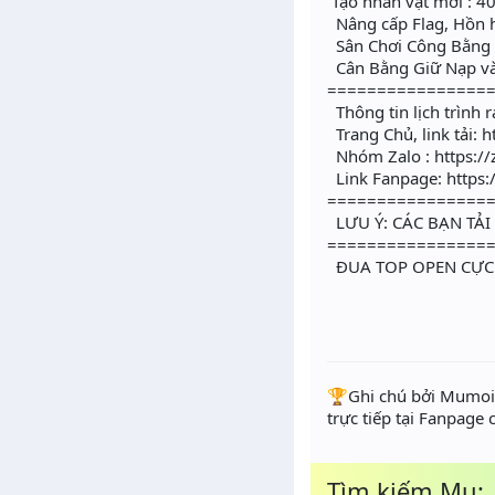
Tạo nhân vật mới : 400
Nâng cấp Flag, Hồn 
Sân Chơi Công Bằng - 
Cân Bằng Giữ Nạp và
================
Thông tin lịch trình r
Trang Chủ, link tải:
Nhóm Zalo : https:/
Link Fanpage: http
================
LƯU Ý: CÁC BẠN T
================
ĐUA TOP OPEN CỰC
️🏆Ghi chú bởi Mumoir
trực tiếp tại Fanpage
Tìm kiếm Mu: