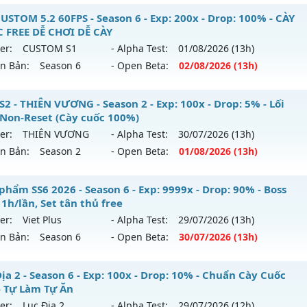
️MU VÔ SONG⚔️ - SS6 EP3 ĐỈNH CAO CLASSIC CHƠI LÀ MÊ
USTOM 5.2 60FPS - Season 6 - Exp: 200x - Drop: 100% - CÀY
ểu reset: Reset In Game
 FREE DỄ CHƠI DỄ CÀY
 mới ra tháng 08 2026 - Mở máy chủ
VÔ SONG 2
vào 18h n
ể loại: Mu Nguyên bản Webzen
er:
CUSTOM S1
- Alpha Test:
01/08
/2026
(13h)
ên Bản:
Season 6
- Open Beta:
02/08
/2026
(13h)
p: 500x - Drop: 50%
tihack: Shark
ểu reset: Reset In Game
U CUSTOM 5.2 60FPS - CÀY CUỐC FREE DỄ CHƠI DỄ CÀY
S2 - THIÊN VƯƠNG - Season 2 - Exp: 100x - Drop: 5% - Lối
hể loại: Mu Nguyên bản Webzen
 Non-Reset (Cày cuốc 100%)
 mới ra tháng 08 2026 - Mở máy chủ
CUSTOM S1
vào 13h n
er:
THIÊN VƯƠNG
- Alpha Test:
30/07
/2026
(13h)
ntihack: MU8X
ên Bản:
Season 2
- Open Beta:
01/08
/2026
(13h)
p: 200x - Drop: 100%
ểu reset: Reset In Game
 SS2 - THIÊN VƯƠNG - Lối chơi Non-Reset (Cày cuốc 100%)
phẩm SS6 2026 - Season 6 - Exp: 9999x - Drop: 90% - Boss
ể loại: Mu Custom thêm đồ mới
1h/lần, Set tân thủ free
 mới ra tháng 08 2026 - Mở máy chủ
THIÊN VƯƠNG
vào 13
er:
Viet Plus
- Alpha Test:
29/07
/2026
(13h)
tihack: XShield
ên Bản:
Season 6
- Open Beta:
30/07
/2026
(13h)
p: 100x - Drop: 5%
ểu reset: Non Reset
êu phẩm SS6 2026 - Boss drop 1h/lần, Set tân thủ free
ịa 2 - Season 6 - Exp: 100x - Drop: 10% - Chuẩn Cày Cuốc
hể loại: Mu Nguyên bản Webzen
- Tự Làm Tự Ăn
 mới ra tháng 07 2026 - Mở máy chủ
Viet Plus
vào 13h ngà
er:
Lục Địa 2
- Alpha Test:
29/07
/2026
(12h)