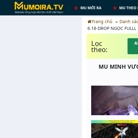
MU MỚI RA
MU THEO 
Trang chủ
Danh sá
6.18-DROP NGỌC FULLL
Lọc
A
theo:
MU MINH VƯƠN