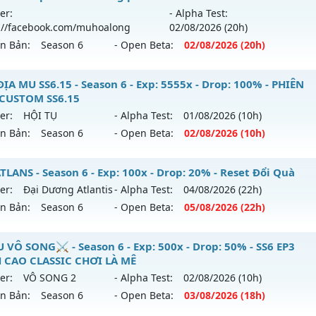
tihack: Anti
ới ra tháng 08 2026 - Mở máy chủ
https://facebook.com
er:
- Alpha Test:
 05/08/2626
://facebook.com/muhoalong
02/08
/2026
(20h)
ên Bản:
Season 6
- Open Beta:
02/08
/2026
(20h)
9999x - Drop: 20%
reset: Non Reset
ỎA LONG 6.9 - 🌍 Website: https://muhoalong.pro
ĐỊA MU SS6.15 - Season 6 - Exp: 5555x - Drop: 100% - PHIÊN
loại: Mu Nguyên bản Webzen
CUSTOM SS6.15
ới ra tháng 08 2026 - Mở máy chủ
https://facebook.com
er:
HỘI TỤ
- Alpha Test:
01/08
/2026
(10h)
ack: XShield
 02/08/2626
ên Bản:
Season 6
- Open Beta:
02/08
/2026
(10h)
9999x - Drop: 20%
ỤC ĐỊA MU SS6.15 - PHIÊN BẢN CUSTOM SS6.15
LANS - Season 6 - Exp: 100x - Drop: 20% - Reset Đổi Quà
reset: Non Reset
er:
Đại Dương Atlantis
- Alpha Test:
04/08
/2026
(22h)
 mới ra tháng 08 2026 - Mở máy chủ
HỘI TỤ
vào 10h ngày 
loại: Mu Nguyên bản Webzen
ên Bản:
Season 6
- Open Beta:
05/08
/2026
(22h)
p: 5555x - Drop: 100%
ack: XShield
 ATLANS - Reset Đổi Quà
 VÔ SONG⚔️ - Season 6 - Exp: 500x - Drop: 50% - SS6 EP3
ểu reset: Reset In Game
 CAO CLASSIC CHƠI LÀ MÊ
 mới ra tháng 08 2026 - Mở máy chủ
Đại Dương Atlantis
v
ể loại: Mu Custom thêm đồ mới
er:
VÔ SONG 2
- Alpha Test:
02/08
/2026
(10h)
/08/2626
ên Bản:
Season 6
- Open Beta:
03/08
/2026
(18h)
tihack: SPK
p: 100x - Drop: 20%