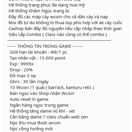
Hệ thống trang phục đa dạng hoa mỹ
Hệ thống Khảm Ngọc trang bị
Đầy đủ các máp cày wcoin cho cả dân cày và nạp
Mix đồ tự do không lo thua top phù hợp với ae cày cuốc
Cashop bán đầy đủ nguyên liệu cập nhập theo thời gian
Siêu cấp Combo ( Class nào cũng có thể combo )
────────────────────────────────
------ THÔNG TIN TRONG GAME -------
Giới hạn tài khoản : 4tk/1 pc
Tạo nhân vật : 15.000 point
Exp : 9999x
Drop : 20%
Đồ max 3 op
Ghrs : 30 lần /ngày
10 Wcoin /1 quái ( barrack, kanturu relic )
Bán ngọc vào Shop nhận Wcoin
Auto reset in game
Ngân hàng ngọc trong game
Hệ thống tăng dame vũ khí - set
Cân bằng dame 7 class chuẩn web zen
Npc thu mua được wcoin
Npc cộng hưởng mới