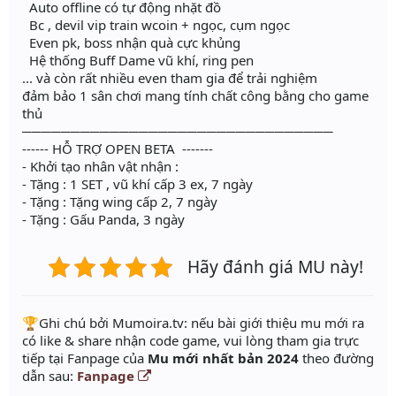
Auto offline có tự động nhặt đồ
Bc , devil vip train wcoin + ngọc, cụm ngọc
Even pk, boss nhận quà cực khủng
Hệ thống Buff Dame vũ khí, ring pen
... và còn rất nhiều even tham gia để trải nghiệm
đảm bảo 1 sân chơi mang tính chất công bằng cho game
thủ
────────────────────────────────
------ HỖ TRỢ OPEN BETA -------
- Khởi tạo nhân vật nhận :
- Tặng : 1 SET , vũ khí cấp 3 ex, 7 ngày
- Tặng : Tặng wing cấp 2, 7 ngày
- Tặng : Gấu Panda, 3 ngày
Hãy đánh giá MU này!
️🏆Ghi chú bởi Mumoira.tv: nếu bài giới thiệu mu mới ra
có like & share nhận code game, vui lòng tham gia trực
tiếp tại Fanpage của
Mu mới nhất bản 2024
theo đường
dẫn sau:
Fanpage