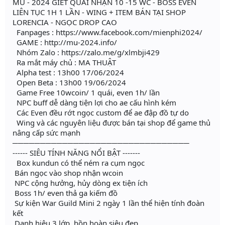
MU - 2024 GIẾT QUÁI NHẬN 10 -15 WC - BOSS EVEN
LIÊN TỤC 1H 1 LẦN - WING + ITEM BÁN TẠI SHOP
LORENCIA - NGỌC DROP CAO
Fanpages : https://www.facebook.com/mienphi2024/
GAME : http://mu-2024.info/
Nhóm Zalo : https://zalo.me/g/xlmbji429
Ra mắt máy chủ : MA THUẬT
Alpha test : 13h00 17/06/2024
Open Beta : 13h00 19/06/2024
Game Free 10wcoin/ 1 quái, even 1h/ lần
NPC buff dễ dàng tiện lợi cho ae cấu hình kém
Các Even đều rớt ngọc custom để ae đập đồ tự do
Wing và các nguyên liệu được bán tại shop để game thủ
nâng cấp sức mạnh
────────────────────────────────
------ SIÊU TÍNH NĂNG NỔI BẬT -------
Box kundun có thể ném ra cụm ngọc
Bán ngọc vào shop nhận wcoin
NPC cộng hưởng, hủy dòng ex tiện ích
Boss 1h/ even thả ga kiếm đồ
Sự kiện War Guild Mini 2 ngày 1 lần thể hiện tính đoàn
kết
Danh hiệu 3 lớp, hồn hoàn siêu đẹp