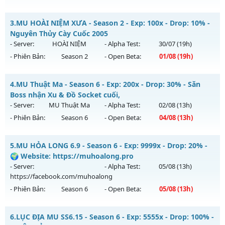
Kiểu reset: Reset In Game
Thể loại: Mu Nguyên bản Webzen
MU HỎA LONG 6.9 - 🌍 Website: https://muhoalong.pro
3.
MU HOÀI NIỆM XƯA - Season 2 - Exp: 100x - Drop: 10% -
Antihack: Sharkguard
Mu mới ra tháng 08 2026 - Mở máy chủ
Nguyên Thủy Cày Cuốc 2005
https://facebook.com/muhoalong
vào 08h ngày
- Server:
HOÀI NIỆM
- Alpha Test:
30/07
(19h)
02/08/2626
- Phiên Bản:
Season 2
- Open Beta:
01/08
(19h)
Exp: 9999x - Drop: 99%
MU HOÀI NIỆM XƯA - Nguyên Thủy Cày Cuốc 2005
Kiểu reset: Non Reset
4.
MU Thuật Ma - Season 6 - Exp: 200x - Drop: 30% - Săn
Mu mới ra tháng 08 2026 - Mở máy chủ
HOÀI NIỆM
vào 19h
Boss nhận Xu & Đồ Socket cuối,
Thể loại: Mu Nguyên bản Webzen
ngày 01/08/2626
- Server:
MU Thuật Ma
- Alpha Test:
02/08
(13h)
Antihack: XShield
- Phiên Bản:
Season 6
- Open Beta:
04/08
(13h)
Exp: 100x - Drop: 10%
Kiểu reset: Reset In Game
MU Thuật Ma - Săn Boss nhận Xu & Đồ Socket cuối,
5.
MU HỎA LONG 6.9 - Season 6 - Exp: 9999x - Drop: 20% -
Thể loại: Mu Nguyên bản Webzen
Mu mới ra tháng 08 2026 - Mở máy chủ
MU Thuật Ma
vào
🌍 Website: https://muhoalong.pro
Antihack: Phiên bản mới nhất
13h ngày 04/08/2626
- Server:
- Alpha Test:
05/08
(13h)
https://facebook.com/muhoalong
Exp: 200x - Drop: 30%
- Phiên Bản:
Season 6
- Open Beta:
05/08
(13h)
Kiểu reset: Reset In Game
Thể loại: Mu Nguyên bản Webzen
MU HỎA LONG 6.9 - 🌍 Website: https://muhoalong.pro
6.
LỤC ĐỊA MU SS6.15 - Season 6 - Exp: 5555x - Drop: 100% -