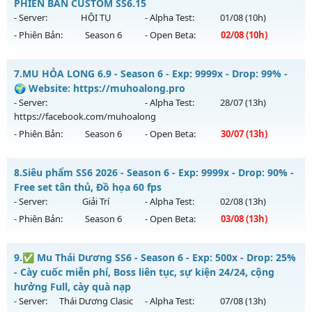
Antihack: VietGuard
Mu mới ra tháng 08 2026 - Mở máy chủ
PHIÊN BẢN CUSTOM SS6.15
https://facebook.com/muhoalong
vào 13h ngày
- Server:
HỘI TỤ
- Alpha Test:
01/08
(10h)
05/08/2626
- Phiên Bản:
Season 6
- Open Beta:
02/08
(10h)
Exp: 9999x - Drop: 20%
LỤC ĐỊA MU SS6.15 - PHIÊN BẢN CUSTOM SS6.15
Kiểu reset: Non Reset
7.
MU HỎA LONG 6.9 - Season 6 - Exp: 9999x - Drop: 99% -
Mu mới ra tháng 08 2026 - Mở máy chủ
HỘI TỤ
vào 10h
🌍 Website: https://muhoalong.pro
Thể loại: Mu Nguyên bản Webzen
ngày 02/08/2626
- Server:
- Alpha Test:
28/07
(13h)
Antihack: XShield
https://facebook.com/muhoalong
Exp: 5555x - Drop: 100%
- Phiên Bản:
Season 6
- Open Beta:
30/07
(13h)
Kiểu reset: Reset In Game
Thể loại: Mu Custom thêm đồ mới
MU HỎA LONG 6.9 - 🌍 Website: https://muhoalong.pro
8.
Siêu phẩm SS6 2026 - Season 6 - Exp: 9999x - Drop: 90% -
Antihack: SPK
Mu mới ra tháng 07 2026 - Mở máy chủ
Free set tân thủ, Đồ họa 60 fps
https://facebook.com/muhoalong
vào 13h ngày
- Server:
Giải Trí
- Alpha Test:
02/08
(13h)
30/07/2626
- Phiên Bản:
Season 6
- Open Beta:
03/08
(13h)
Exp: 9999x - Drop: 99%
Siêu phẩm SS6 2026 - Free set tân thủ, Đồ họa 60 fps
Kiểu reset: Non Reset
9.
✅ Mu Thái Dương SS6 - Season 6 - Exp: 500x - Drop: 25%
Mu mới ra tháng 08 2026 - Mở máy chủ
Giải Trí
vào 13h
- Cày cuốc miễn phí, Boss liên tục, sự kiện 24/24, cộng
Thể loại: Mu Nguyên bản Webzen
ngày 03/08/2626
hưởng Full, cày quà nạp
Antihack: Xshiel
- Server:
Thái Dương Clasic
- Alpha Test:
07/08
(13h)
Exp: 9999x - Drop: 90%