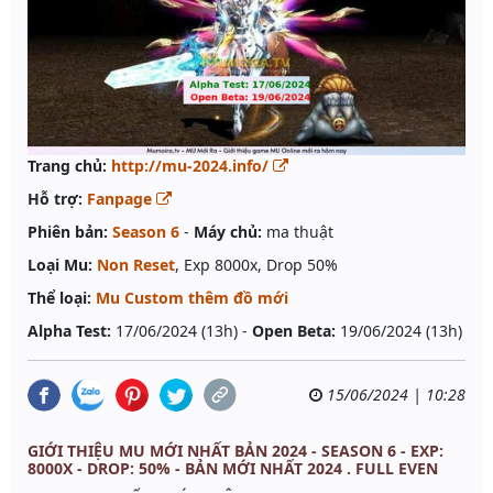
Trang chủ:
http://mu-2024.info/
Hỗ trợ:
Fanpage
Phiên bản:
Season 6
-
Máy chủ:
ma thuật
Loại Mu:
Non Reset
, Exp 8000x, Drop 50%
Thể loại:
Mu Custom thêm đồ mới
Alpha Test:
17/06/2024 (13h) -
Open Beta:
19/06/2024 (13h)
15/06/2024 | 10:28
GIỚI THIỆU MU MỚI NHẤT BẢN 2024 - SEASON 6 - EXP:
8000X - DROP: 50% - BẢN MỚI NHẤT 2024 . FULL EVEN