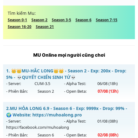
Tìm kiếm Mu:
Season 0-1
Season 2
Season 3-5
Season 6
Season 7-15
Season 16-20
Season 21
MU Online mọi người cũng chơi
1.
👑👑MU-HẮC LONG👑👑 - Season 2 - Exp: 200x - Drop:
5% - 💀QUYẾT CHIẾN SINH TỬ💀
- Server:
CUM-3.5
- Alpha Test:
06/08
(18h)
- Phiên Bản:
Season 2
- Open Beta:
07/08
(13h)
👑👑MU-HẮC LONG👑👑 - 💀QUYẾT CHIẾN SINH TỬ💀
2.
MU HỎA LONG 6.9 - Season 6 - Exp: 9999x - Drop: 99% -
Mu mới ra tháng 08 2026 - Mở máy chủ
CUM-3.5
vào 13h
🌍 Website: https://muhoalong.pro
ngày 07/08/2626
- Server:
- Alpha Test:
01/08
(08h)
https://facebook.com/muhoalong
Exp: 200x - Drop: 5%
- Phiên Bản:
Season 6
- Open Beta:
02/08
(08h)