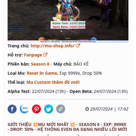
Trang chủ:
http://mu-shop.info/
Hỗ trợ:
Fanpage
Phiên bản:
Season 6
-
Máy chủ:
BẢO KÊ
Loại Mu:
Reset In Game
, Exp 9999x, Drop 50%
Thể loại:
Mu Custom thêm đồ mới
Alpha Test:
22/07/2024 (13h) -
Open Beta:
24/07/2024 (13h)
20/07/2024 | 17:02
GIỚI THIỆU 💥MU MỚI NHẤT 💥 - SEASON 6 - EXP: 9999X
- DROP: 50% - HỆ THỐNG EVEN ĐA DẠNG NHIỀU LỐI MỚI