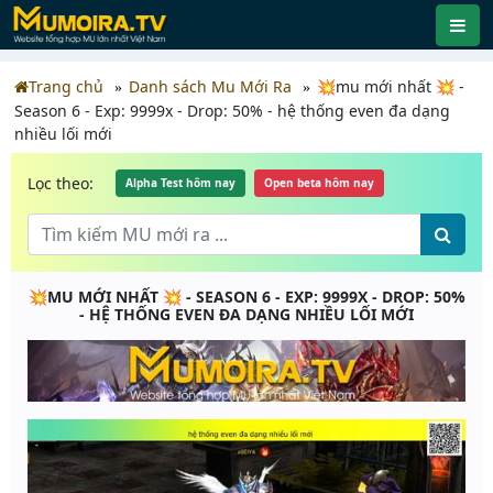
Trang chủ
Danh sách Mu Mới Ra
💥mu mới nhất 💥 -
Season 6 - Exp: 9999x - Drop: 50% - hệ thống even đa dạng
nhiều lối mới
Lọc theo:
Alpha Test hôm nay
Open beta hôm nay
💥MU MỚI NHẤT 💥 - SEASON 6 - EXP: 9999X - DROP: 50%
- HỆ THỐNG EVEN ĐA DẠNG NHIỀU LỐI MỚI