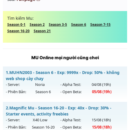
Tìm kiếm Mu:
Season 0-1
Season 2
Season 3-5
Season 6
Season 7-15
Season 16-20
Season 21
MU Online mọi người cũng chơi
1.
MUHN2003 - Season 6 - Exp: 9999x - Drop: 50% - không
web shop cày chay
- Server:
Noria
- Alpha Test:
04/08
(19h)
- Phiên Bản:
Season 6
- Open Beta:
05/08
(19h)
MUHN2003 - không web shop cày chay
2.
Magnific Mu - Season 16-20 - Exp: 40x - Drop: 30% -
Mu mới ra tháng 08 2026 - Mở máy chủ
Noria
vào 19h ngày
Starter events, activity freebies
05/08/2626
- Server:
X40 Low
- Alpha Test:
15/08
(18h)
- Phiên Bản:
Season 16-20
- Open Beta:
15/08
(18h)
Exp: 9999x - Drop: 50%