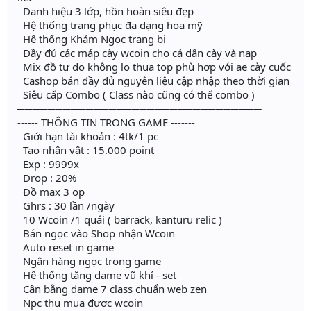
Danh hiệu 3 lớp, hồn hoàn siêu đẹp
Hệ thống trang phục đa dạng hoa mỹ
Hệ thống Khảm Ngọc trang bị
Đầy đủ các máp cày wcoin cho cả dân cày và nạp
Mix đồ tự do không lo thua top phù hợp với ae cày cuốc
Cashop bán đầy đủ nguyên liệu cập nhập theo thời gian
Siêu cấp Combo ( Class nào cũng có thể combo )
────────────────────────────────
------ THÔNG TIN TRONG GAME -------
Giới hạn tài khoản : 4tk/1 pc
Tạo nhân vật : 15.000 point
Exp : 9999x
Drop : 20%
Đồ max 3 op
Ghrs : 30 lần /ngày
10 Wcoin /1 quái ( barrack, kanturu relic )
Bán ngọc vào Shop nhận Wcoin
Auto reset in game
Ngân hàng ngọc trong game
Hệ thống tăng dame vũ khí - set
Cân bằng dame 7 class chuẩn web zen
Npc thu mua được wcoin