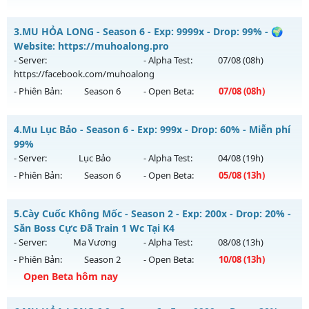
Kiểu reset: Reset In Game
Magnific Mu - Starter events, activity freebies
3.
MU HỎA LONG - Season 6 - Exp: 9999x - Drop: 99% - 🌍
Thể loại: Mu Nguyên bản Webzen
Mu mới ra tháng 08 2026 - Mở máy chủ
X40 Low
vào 18h
Website: https://muhoalong.pro
Antihack: XSHield
ngày 15/08/2626
- Server:
- Alpha Test:
07/08
(08h)
https://facebook.com/muhoalong
Exp: 40x - Drop: 30%
- Phiên Bản:
Season 6
- Open Beta:
07/08
(08h)
Kiểu reset: Reset In Game
Thể loại: Mu Nguyên bản Webzen
MU HỎA LONG - 🌍 Website: https://muhoalong.pro
4.
Mu Lục Bảo - Season 6 - Exp: 999x - Drop: 60% - Miễn phí
Antihack: Mega-Anti
Mu mới ra tháng 08 2026 - Mở máy chủ
99%
https://facebook.com/muhoalong
vào 08h ngày
- Server:
Lục Bảo
- Alpha Test:
04/08
(19h)
07/08/2626
- Phiên Bản:
Season 6
- Open Beta:
05/08
(13h)
Exp: 9999x - Drop: 99%
Mu Lục Bảo - Miễn phí 99%
Kiểu reset: Non Reset
5.
Cày Cuốc Không Mốc - Season 2 - Exp: 200x - Drop: 20% -
Mu mới ra tháng 08 2026 - Mở máy chủ
Lục Bảo
vào 13h
Săn Boss Cực Đã Train 1 Wc Tại K4
Thể loại: Mu Nguyên bản Webzen
ngày 05/08/2626
- Server:
Ma Vương
- Alpha Test:
08/08
(13h)
Antihack: XShield
- Phiên Bản:
Season 2
- Open Beta:
10/08
(13h)
Exp: 999x - Drop: 60%
Open Beta hôm nay
Kiểu reset: Non Reset
Thể loại: Mu Custom thêm đồ mới
Cày Cuốc Không Mốc - Săn Boss Cực Đã Train 1 Wc Tại K4