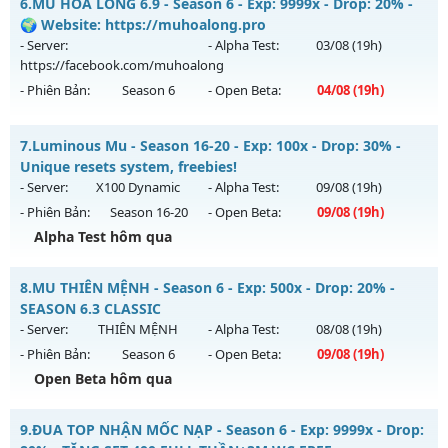
6.
MU HỎA LONG 6.9 - Season 6 - Exp: 9999x - Drop: 20% -
Antihack: SharkAnti
Mu mới ra tháng 08 2026 - Mở máy chủ
Ma Vương
vào 13h
🌍 Website: https://muhoalong.pro
ngày 10/08/2626
- Server:
- Alpha Test:
03/08
(19h)
https://facebook.com/muhoalong
Exp: 200x - Drop: 20%
- Phiên Bản:
Season 6
- Open Beta:
04/08
(19h)
Kiểu reset: Reset In Game
Thể loại: Mu Nguyên bản Webzen
MU HỎA LONG 6.9 - 🌍 Website: https://muhoalong.pro
7.
Luminous Mu - Season 16-20 - Exp: 100x - Drop: 30% -
Antihack: GameGuard
Mu mới ra tháng 08 2026 - Mở máy chủ
Unique resets system, freebies!
https://facebook.com/muhoalong
vào 19h ngày
- Server:
X100 Dynamic
- Alpha Test:
09/08
(19h)
04/08/2626
- Phiên Bản:
Season 16-20
- Open Beta:
09/08
(19h)
Exp: 9999x - Drop: 20%
Alpha Test hôm qua
Kiểu reset: Non Reset
Luminous Mu - Unique resets system, freebies!
8.
MU THIÊN MỆNH - Season 6 - Exp: 500x - Drop: 20% -
Thể loại: Mu Nguyên bản Webzen
Mu mới ra tháng 08 2026 - Mở máy chủ
X100 Dynamic
vào
SEASON 6.3 CLASSIC
Antihack: XShield
19h ngày 09/08/2626
- Server:
THIÊN MỆNH
- Alpha Test:
08/08
(19h)
- Phiên Bản:
Season 6
- Open Beta:
09/08
(19h)
Exp: 100x - Drop: 30%
Open Beta hôm qua
Kiểu reset: Reset In Game
Thể loại: Mu Nguyên bản Webzen
MU THIÊN MỆNH - SEASON 6.3 CLASSIC
9.
ĐUA TOP NHẬN MỐC NẠP - Season 6 - Exp: 9999x - Drop:
Antihack: Yes