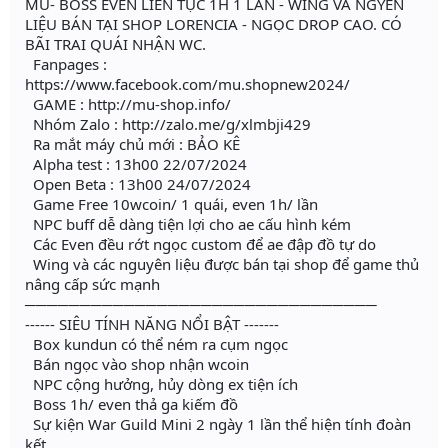
MU- BOSS EVEN LIÊN TỤC 1H 1 LẦN - WING VÀ NGYÊN
LIỆU BÁN TẠI SHOP LORENCIA - NGỌC DROP CAO. CÓ
BÃI TRAI QUÁI NHẬN WC.
Fanpages :
https://www.facebook.com/mu.shopnew2024/
GAME : http://mu-shop.info/
Nhóm Zalo : http://zalo.me/g/xlmbji429
Ra mắt máy chủ mới : BẢO KÊ
Alpha test : 13h00 22/07/2024
Open Beta : 13h00 24/07/2024
Game Free 10wcoin/ 1 quái, even 1h/ lần
NPC buff dễ dàng tiện lợi cho ae cấu hình kém
Các Even đều rớt ngọc custom để ae đập đồ tự do
Wing và các nguyên liệu được bán tại shop để game thủ
nâng cấp sức mạnh
────────────────────────────────
------ SIÊU TÍNH NĂNG NỔI BẬT -------
Box kundun có thể ném ra cụm ngọc
Bán ngọc vào shop nhận wcoin
NPC cộng hưởng, hủy dòng ex tiện ích
Boss 1h/ even thả ga kiếm đồ
Sự kiện War Guild Mini 2 ngày 1 lần thể hiện tính đoàn
kết