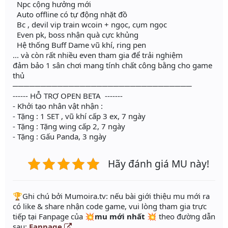
Npc cộng hưởng mới
Auto offline có tự động nhặt đồ
Bc , devil vip train wcoin + ngọc, cụm ngọc
Even pk, boss nhận quà cực khủng
Hệ thống Buff Dame vũ khí, ring pen
... và còn rất nhiều even tham gia để trải nghiệm
đảm bảo 1 sân chơi mang tính chất công bằng cho game
thủ
────────────────────────────────
------ HỖ TRỢ OPEN BETA -------
- Khởi tạo nhân vật nhận :
- Tặng : 1 SET , vũ khí cấp 3 ex, 7 ngày
- Tặng : Tặng wing cấp 2, 7 ngày
- Tặng : Gấu Panda, 3 ngày
Hãy đánh giá MU này!
️🏆Ghi chú bởi Mumoira.tv: nếu bài giới thiệu mu mới ra
có like & share nhận code game, vui lòng tham gia trực
tiếp tại Fanpage của
💥mu mới nhất 💥
theo đường dẫn
sau:
Fanpage