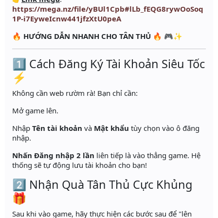
https://mega.nz/file/yBUl1Cpb#lLb_fEQG8rywOoSoq
1P-i7EyweIcnw441jfzXtU0peA
🔥
HƯỚNG DẪN NHANH CHO TÂN THỦ
🔥 🎮✨
1️⃣ Cách Đăng Ký Tài Khoản Siêu Tốc
⚡
Không cần web rườm rà! Bạn chỉ cần:
Mở game lên.
Nhập
Tên tài khoản
và
Mật khẩu
tùy chọn vào ô đăng
nhập.
Nhấn Đăng nhập 2 lần
liên tiếp là vào thẳng game. Hệ
thống sẽ tự động lưu tài khoản cho bạn!
2️⃣ Nhận Quà Tân Thủ Cực Khủng
🎁
Sau khi vào game, hãy thực hiện các bước sau để "lên