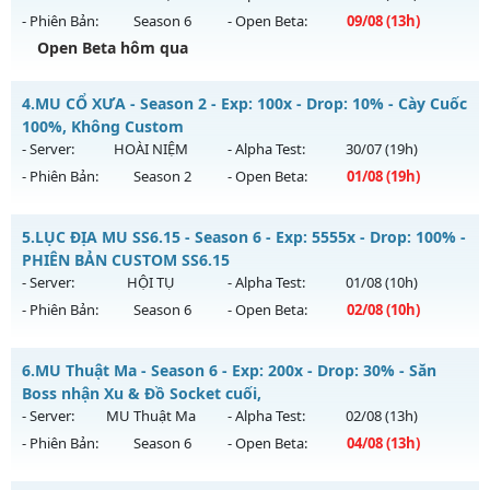
- Phiên Bản:
Season 6
- Open Beta:
09/08
(13h)
Exp: 100x - Drop: 10%
Open Beta hôm qua
Kiểu reset: Reset In Game
Thể loại: Mu Nguyên bản Webzen
MU Hà Nội Xưa – ss6 - 100% GAME CÀY CUỐC, CHĂM CHỈ LÀ
4.
MU CỔ XƯA - Season 2 - Exp: 100x - Drop: 10% - Cày Cuốc
CÓ
Antihack: ICM
100%, Không Custom
Mu mới ra tháng 08 2026 - Mở máy chủ
Hoài Niệm
vào 13h
- Server:
HOÀI NIỆM
- Alpha Test:
30/07
(19h)
ngày 09/08/2626
- Phiên Bản:
Season 2
- Open Beta:
01/08
(19h)
Exp: 500x - Drop: 50%
MU CỔ XƯA - Cày Cuốc 100%, Không Custom
Kiểu reset: Reset In Game
5.
LỤC ĐỊA MU SS6.15 - Season 6 - Exp: 5555x - Drop: 100% -
Mu mới ra tháng 08 2026 - Mở máy chủ
HOÀI NIỆM
vào 19h
PHIÊN BẢN CUSTOM SS6.15
Thể loại: Mu Nguyên bản Webzen
ngày 01/08/2626
- Server:
HỘI TỤ
- Alpha Test:
01/08
(10h)
Antihack: BDCAM
- Phiên Bản:
Season 6
- Open Beta:
02/08
(10h)
Exp: 100x - Drop: 10%
Kiểu reset: Reset In Game
LỤC ĐỊA MU SS6.15 - PHIÊN BẢN CUSTOM SS6.15
6.
MU Thuật Ma - Season 6 - Exp: 200x - Drop: 30% - Săn
Thể loại: Mu Nguyên bản Webzen
Mu mới ra tháng 08 2026 - Mở máy chủ
HỘI TỤ
vào 10h
Boss nhận Xu & Đồ Socket cuối,
Antihack: Phiên bản mới nhất
ngày 02/08/2626
- Server:
MU Thuật Ma
- Alpha Test:
02/08
(13h)
- Phiên Bản:
Season 6
- Open Beta:
04/08
(13h)
Exp: 5555x - Drop: 100%
Kiểu reset: Reset In Game