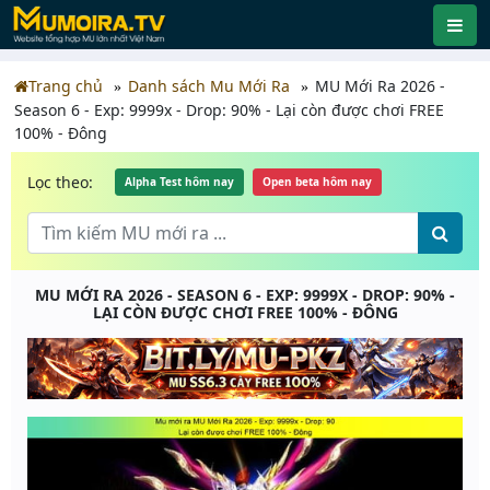
Trang chủ
Danh sách Mu Mới Ra
MU Mới Ra 2026 -
Season 6 - Exp: 9999x - Drop: 90% - Lại còn được chơi FREE
100% - Đông
Lọc theo:
Alpha Test hôm nay
Open beta hôm nay
MU MỚI RA 2026 - SEASON 6 - EXP: 9999X - DROP: 90% -
LẠI CÒN ĐƯỢC CHƠI FREE 100% - ĐÔNG