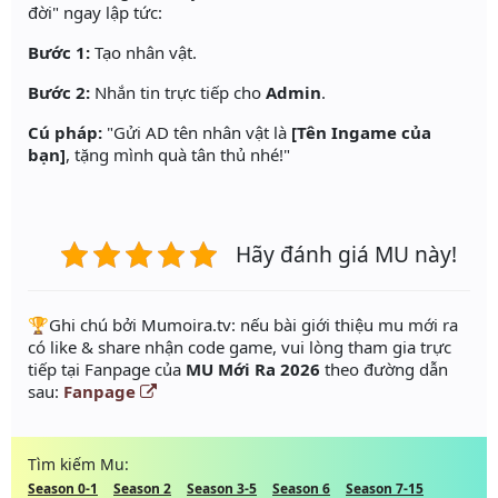
đời" ngay lập tức:
Bước 1:
Tạo nhân vật.
Bước 2:
Nhắn tin trực tiếp cho
Admin
.
Cú pháp:
"Gửi AD tên nhân vật là
[Tên Ingame của
bạn]
, tặng mình quà tân thủ nhé!"
Hãy đánh giá MU này!
️🏆Ghi chú bởi Mumoira.tv: nếu bài giới thiệu mu mới ra
có like & share nhận code game, vui lòng tham gia trực
tiếp tại Fanpage của
MU Mới Ra 2026
theo đường dẫn
sau:
Fanpage
Tìm kiếm Mu:
Season 0-1
Season 2
Season 3-5
Season 6
Season 7-15