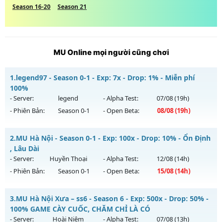
Season 16-20
Season 21
MU Online mọi người cũng chơi
1.
legend97 - Season 0-1 - Exp: 7x - Drop: 1% - Miễn phí
100%
- Server:
legend
- Alpha Test:
07/08
(19h)
- Phiên Bản:
Season 0-1
- Open Beta:
08/08
(19h)
legend97 - Miễn phí 100%
2.
MU Hà Nội - Season 0-1 - Exp: 100x - Drop: 10% - Ổn Định
Mu mới ra tháng 08 2026 - Mở máy chủ
legend
vào 19h
, Lâu Dài
ngày 08/08/2626
- Server:
Huyền Thoại
- Alpha Test:
12/08
(14h)
- Phiên Bản:
Season 0-1
- Open Beta:
15/08
(14h)
Exp: 7x - Drop: 1%
Kiểu reset: Reset In Game
MU Hà Nội - Ổn Định , Lâu Dài
3.
MU Hà Nội Xưa – ss6 - Season 6 - Exp: 500x - Drop: 50% -
Thể loại: Mu Nguyên bản Webzen
Mu mới ra tháng 08 2026 - Mở máy chủ
Huyền Thoại
vào
100% GAME CÀY CUỐC, CHĂM CHỈ LÀ CÓ
Antihack: Bandicam Hack 100%
14h ngày 15/08/2626
- Server:
Hoài Niệm
- Alpha Test:
07/08
(13h)