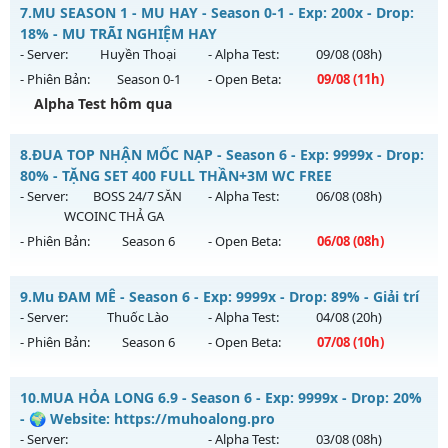
MU Thuật Ma - Săn Boss nhận Xu & Đồ Socket cuối,
7.
MU SEASON 1 - MU HAY - Season 0-1 - Exp: 200x - Drop:
Thể loại: Mu Custom thêm đồ mới
Mu mới ra tháng 08 2026 - Mở máy chủ
MU Thuật Ma
vào
18% - MU TRÃI NGHIỆM HAY
Antihack: SPK
13h ngày 04/08/2626
- Server:
Huyền Thoại
- Alpha Test:
09/08
(08h)
- Phiên Bản:
Season 0-1
- Open Beta:
09/08
(11h)
Exp: 200x - Drop: 30%
Alpha Test hôm qua
Kiểu reset: Reset In Game
Thể loại: Mu Nguyên bản Webzen
MU SEASON 1 - MU HAY - MU TRÃI NGHIỆM HAY
8.
ĐUA TOP NHẬN MỐC NẠP - Season 6 - Exp: 9999x - Drop:
Antihack: VietGuard
Mu mới ra tháng 08 2026 - Mở máy chủ
Huyền Thoại
vào
80% - TẶNG SET 400 FULL THẦN+3M WC FREE
11h ngày 09/08/2626
- Server:
BOSS 24/7 SĂN
- Alpha Test:
06/08
(08h)
WCOINC THẢ GA
Exp: 200x - Drop: 18%
- Phiên Bản:
Season 6
- Open Beta:
06/08
(08h)
Kiểu reset: Reset In Game
Thể loại: Mu Nguyên bản Webzen
ĐUA TOP NHẬN MỐC NẠP - TẶNG SET 400 FULL THẦN+3M
9.
Mu ĐAM MÊ - Season 6 - Exp: 9999x - Drop: 89% - Giải trí
WC FREE
Antihack: IGMU.DEV
- Server:
Thuốc Lào
- Alpha Test:
04/08
(20h)
Mu mới ra tháng 08 2026 - Mở máy chủ
BOSS 24/7 SĂN
- Phiên Bản:
Season 6
- Open Beta:
07/08
(10h)
WCOINC THẢ GA
vào 08h ngày 06/08/2626
Exp: 9999x - Drop: 80%
Mu ĐAM MÊ - Giải trí
10.
MUA HỎA LONG 6.9 - Season 6 - Exp: 9999x - Drop: 20%
Kiểu reset: Reset In Game
Mu mới ra tháng 08 2026 - Mở máy chủ
Thuốc Lào
vào 10h
- 🌍 Website: https://muhoalong.pro
ngày 07/08/2626
- Server:
- Alpha Test:
03/08
(08h)
Thể loại: Mu Nguyên bản Webzen