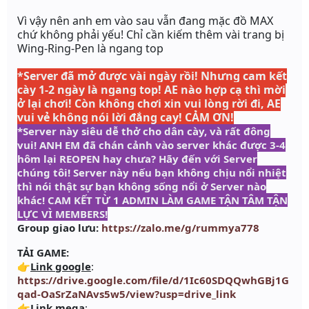
Vì vậy nên anh em vào sau vẫn đang mặc đồ MAX
chứ không phải yếu! Chỉ cần kiếm thêm vài trang bị
Wing-Ring-Pen
là ngang top
*Server đã mở được vài ngày rồi! Nhưng cam kết
cày 1-2 ngày là ngang top!
AE nào hợp cạ thì mời
ở lại chơi! Còn không chơi xin vui lòng rời đi, AE
vui vẻ không nói lời đắng cay! CẢM ƠN!
*Server này siêu dễ thở cho dân cày, và rất đông
vui! ANH EM đã chán cảnh vào server khác được 3-4
hôm lại REOPEN hay chưa? Hãy đến với Server
chúng tôi! Server này nếu bạn không chịu nổi nhiệt
thì nói thật sự bạn không sống nổi ở Server nào
khác! CAM KẾT TỪ 1 ADMIN LÀM GAME TẬN TÂM TẬN
LỰC VÌ MEMBERS!
Group giao lưu:
https://zalo.me/g/rummya778
TẢI GAME:
👉
Link google
:
https://drive.google.com/file/d/1Ic60SDQQwhGBj1G
qad-OaSrZaNAvs5w5/view?usp=drive_link
👉
Link mega
: