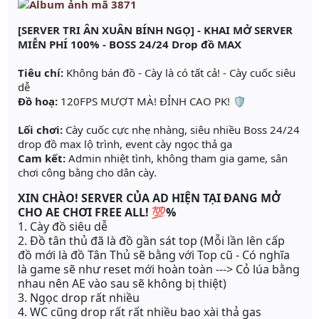
[SERVER TRI ÂN XUÂN BÍNH NGỌ] - KHAI MỞ SERVER
MIỄN PHÍ 100% - BOSS 24/24 Drop đồ MAX
Tiêu chí:
Không bán đồ - Cày là có tất cả! - Cày cuốc siêu
dễ
Đồ hoạ:
120FPS MƯỢT MÀ! ĐỈNH CAO PK! 🛡️
Lối chơi:
Cày cuốc cực nhẹ nhàng, siêu nhiều Boss 24/24
drop đồ max lộ trình, event cày ngọc thả ga
Cam kết:
Admin nhiệt tình, không tham gia game, sân
chơi công bằng cho dân cày.
XIN CHÀO! SERVER CỦA AD HIỆN TẠI ĐANG MỞ
CHO AE CHƠI FREE ALL! 💯
%
1. Cày đồ siêu dễ
2. Đồ tân thủ đã là đồ gần sát top (Mỗi lần lên cấp
đồ mới là đồ Tân Thủ sẽ bằng với Top cũ - Có nghĩa
là game sẽ như reset mới hoàn toàn ---> Cỏ lúa bằng
nhau nên AE vào sau sẽ không bị thiệt)
3. Ngọc drop rất nhiều
4. WC cũng drop rất rất nhiều bao xài thả gas