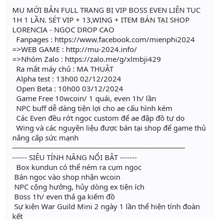
MU MỚI BẢN FULL TRANG BỊ VIP BOSS EVEN LIÊN TỤC
1H 1 LẦN. SÉT VIP + 13,WING + ITEM BÁN TẠI SHOP
LORENCIA - NGỌC DROP CAO
Fanpages : https://www.facebook.com/mienphi2024
=>WEB GAME : http://mu-2024.info/
=>Nhóm Zalo : https://zalo.me/g/xlmbji429
Ra mắt máy chủ : MA THUẬT
Alpha test : 13h00 02/12/2024
Open Beta : 10h00 03/12/2024
Game Free 10wcoin/ 1 quái, even 1h/ lần
NPC buff dễ dàng tiện lợi cho ae cấu hình kém
Các Even đều rớt ngọc custom để ae đập đồ tự do
Wing và các nguyên liệu được bán tại shop để game thủ
nâng cấp sức mạnh
────────────────────────────────
------ SIÊU TÍNH NĂNG NỔI BẬT -------
Box kundun có thể ném ra cụm ngọc
Bán ngọc vào shop nhận wcoin
NPC cộng hưởng, hủy dòng ex tiện ích
Boss 1h/ even thả ga kiếm đồ
Sự kiện War Guild Mini 2 ngày 1 lần thể hiện tính đoàn
kết