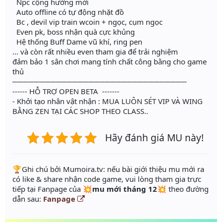
Npc cộng hưởng mới
Auto offline có tự động nhặt đồ
Bc , devil vip train wcoin + ngọc, cụm ngọc
Even pk, boss nhận quà cực khủng
Hệ thống Buff Dame vũ khí, ring pen
... và còn rất nhiều even tham gia để trải nghiệm
đảm bảo 1 sân chơi mang tính chất công bằng cho game
thủ
────────────────────────────────
------ HỖ TRỢ OPEN BETA -------
- Khởi tạo nhân vật nhận : MUA LUÔN SÉT VIP VÀ WING
BẰNG ZEN TẠI CÁC SHOP THEO CLASS..
Hãy đánh giá MU này!
️🏆Ghi chú bởi Mumoira.tv: nếu bài giới thiệu mu mới ra
có like & share nhận code game, vui lòng tham gia trực
tiếp tại Fanpage của
💥mu mới tháng 12💥
theo đường
dẫn sau:
Fanpage