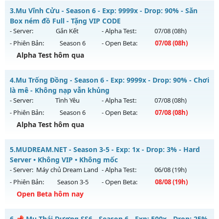
Thể loại: Mu Nguyên bản Webzen
ĐUA TOP NHẬN MỐC NẠP - TẶNG SET 400 FULL THẦN+3M
3.
Mu Vĩnh Cửu - Season 6 - Exp: 9999x - Drop: 90% - Săn
WC FREE
Antihack: Anti Vip bắt hack tuyệt đối
Box ném đồ Full - Tặng VIP CODE
Mu mới ra tháng 08 2026 - Mở máy chủ
BOSS 24/7 SĂN
- Server:
Gắn Kết
- Alpha Test:
07/08
(08h)
WCOINC THẢ GA
vào 08h ngày 06/08/2626
- Phiên Bản:
Season 6
- Open Beta:
07/08
(08h)
Exp: 9999x - Drop: 80%
Alpha Test hôm qua
Kiểu reset: Reset In Game
Mu Vĩnh Cửu - Săn Box ném đồ Full - Tặng VIP CODE
4.
Mu Trống Đồng - Season 6 - Exp: 9999x - Drop: 90% - Chơi
Thể loại: Mu Nguyên bản Webzen
Mu mới ra tháng 08 2026 - Mở máy chủ
Gắn Kết
vào 08h
là mê - Không nạp vẫn khủng
Antihack: KHÔNG THỂ HACK
ngày 07/08/2626
- Server:
Tình Yêu
- Alpha Test:
07/08
(08h)
- Phiên Bản:
Season 6
- Open Beta:
07/08
(08h)
Exp: 9999x - Drop: 90%
Alpha Test hôm qua
Kiểu reset: Reset In Game
Thể loại: Mu Nguyên bản Webzen
Mu Trống Đồng - Chơi là mê - Không nạp vẫn khủng
5.
MUDREAM.NET - Season 3-5 - Exp: 1x - Drop: 3% - Hard
Antihack: ICMPROTECT ✅ 🔴 ✨ ⚡️
Mu mới ra tháng 08 2026 - Mở máy chủ
Tình Yêu
vào 08h
Server • Không VIP • Không mốc
ngày 07/08/2626
- Server:
Máy chủ Dream Land
- Alpha Test:
06/08
(19h)
- Phiên Bản:
Season 3-5
- Open Beta:
08/08
(19h)
Exp: 9999x - Drop: 90%
Open Beta hôm nay
Kiểu reset: Reset In Game
Thể loại: Mu Nguyên bản Webzen
MUDREAM.NET - Hard Server • Không VIP • Không mốc
6.
📌 Mu Thái Dương SS6 - Season 6 - Exp: 500x - Drop: 25%