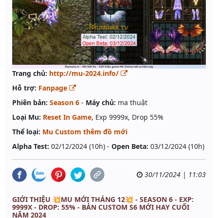
Trang chủ:
http://mu-2024.info/
Hỗ trợ:
Fanpage
Phiên bản:
Season 6
-
Máy chủ:
ma thuật
Loại Mu:
Reset In Game
, Exp 9999x, Drop 55%
Thể loại:
Mu Custom thêm đồ mới
Alpha Test:
02/12/2024 (10h) -
Open Beta:
03/12/2024 (10h)
30/11/2024 | 11:03
GIỚI THIỆU 💥MU MỚI THÁNG 12💥 - SEASON 6 - EXP:
9999X - DROP: 55% - BẢN CUSTOM S6 MỚI HAY CUỐI
NĂM 2024