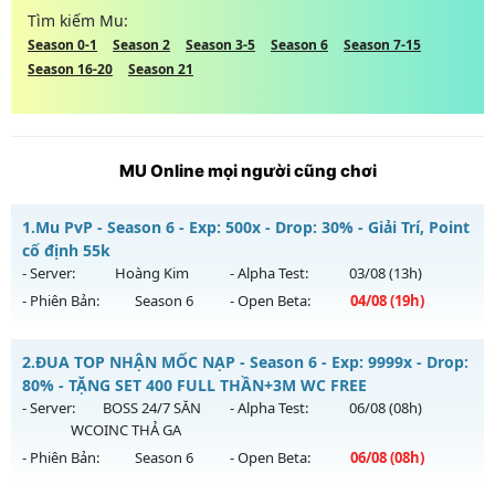
Tìm kiếm Mu:
Season 0-1
Season 2
Season 3-5
Season 6
Season 7-15
Season 16-20
Season 21
MU Online mọi người cũng chơi
1.
Mu PvP - Season 6 - Exp: 500x - Drop: 30% - Giải Trí, Point
cố định 55k
- Server:
Hoàng Kim
- Alpha Test:
03/08
(13h)
- Phiên Bản:
Season 6
- Open Beta:
04/08
(19h)
Mu PvP - Giải Trí, Point cố định 55k
2.
ĐUA TOP NHẬN MỐC NẠP - Season 6 - Exp: 9999x - Drop:
Mu mới ra tháng 08 2026 - Mở máy chủ
Hoàng Kim
vào 19h
80% - TẶNG SET 400 FULL THẦN+3M WC FREE
ngày 04/08/2626
- Server:
BOSS 24/7 SĂN
- Alpha Test:
06/08
(08h)
WCOINC THẢ GA
Exp: 500x - Drop: 30%
- Phiên Bản:
Season 6
- Open Beta:
06/08
(08h)
Kiểu reset: Reset In Game