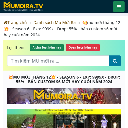
Trang chủ
Danh sách Mu Mới Ra
💥mu mới tháng 12
💥 - Season 6 - Exp: 9999x - Drop: 55% - bản custom s6 mới
hay cuối năm 2024
Lọc theo:
Alpha Test hôm nay
Open beta hôm nay
💥MU MỚI THÁNG 12💥 - SEASON 6 - EXP: 9999X - DROP:
55% - BẢN CUSTOM S6 MỚI HAY CUỐI NĂM 2024