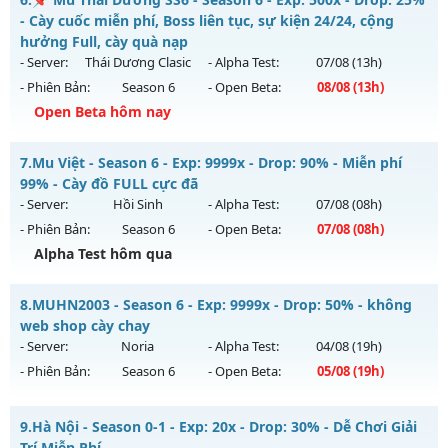
Antihack: ICMPROTECT ✅ 🔴 ✨ ⚡️
Mu mới ra tháng 08 2026 - Mở máy chủ
Máy chủ Dream
- Cày cuốc miễn phí, Boss liên tục, sự kiện 24/24, cộng
Land
vào 19h ngày 08/08/2626
hưởng Full, cày quà nạp
- Server:
Thái Dương Clasic
- Alpha Test:
07/08
(13h)
Exp: 1x - Drop: 3%
- Phiên Bản:
Season 6
- Open Beta:
08/08
(13h)
Kiểu reset: Non Reset
Open Beta hôm nay
Thể loại: Mu Nguyên bản Webzen
📌 Mu Thái Dương SS6 - Cày cuốc miễn phí, Boss liên tục,
Antihack: Chống Hack/ Dupe 100%
7.
Mu Việt - Season 6 - Exp: 9999x - Drop: 90% - Miễn phí
sự kiện 24/24, cộng hưởng Full, cày quà nạp
99% - Cày đồ FULL cực đã
Mu mới ra tháng 08 2026 - Mở máy chủ
Thái Dương Clasic
- Server:
Hồi Sinh
- Alpha Test:
07/08
(08h)
vào 13h ngày 08/08/2626
- Phiên Bản:
Season 6
- Open Beta:
07/08
(08h)
Exp: 500x - Drop: 25%
Alpha Test hôm qua
Kiểu reset: Reset In Game
Mu Việt - Miễn phí 99% - Cày đồ FULL cực đã
8.
MUHN2003 - Season 6 - Exp: 9999x - Drop: 50% - không
Thể loại: Mu Nguyên bản Webzen
Mu mới ra tháng 08 2026 - Mở máy chủ
Hồi Sinh
vào 08h
web shop cày chay
Antihack: VIP SHIELD
ngày 07/08/2626
- Server:
Noria
- Alpha Test:
04/08
(19h)
- Phiên Bản:
Season 6
- Open Beta:
05/08
(19h)
Exp: 9999x - Drop: 90%
Kiểu reset: Reset In Game
MUHN2003 - không web shop cày chay
9.
Hà Nội - Season 0-1 - Exp: 20x - Drop: 30% - Dễ Chơi Giải
Thể loại: Mu Nguyên bản Webzen
Mu mới ra tháng 08 2026 - Mở máy chủ
Noria
vào 19h ngày
Trí Miễn Phí