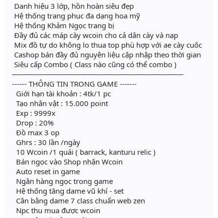
Danh hiệu 3 lớp, hồn hoàn siêu đẹp
Hệ thống trang phục đa dạng hoa mỹ
Hệ thống Khảm Ngọc trang bị
Đầy đủ các máp cày wcoin cho cả dân cày và nạp
Mix đồ tự do không lo thua top phù hợp với ae cày cuốc
Cashop bán đầy đủ nguyên liệu cập nhập theo thời gian
Siêu cấp Combo ( Class nào cũng có thể combo )
────────────────────────────────
------ THÔNG TIN TRONG GAME -------
Giới hạn tài khoản : 4tk/1 pc
Tạo nhân vật : 15.000 point
Exp : 9999x
Drop : 20%
Đồ max 3 op
Ghrs : 30 lần /ngày
10 Wcoin /1 quái ( barrack, kanturu relic )
Bán ngọc vào Shop nhận Wcoin
Auto reset in game
Ngân hàng ngọc trong game
Hệ thống tăng dame vũ khí - set
Cân bằng dame 7 class chuẩn web zen
Npc thu mua được wcoin