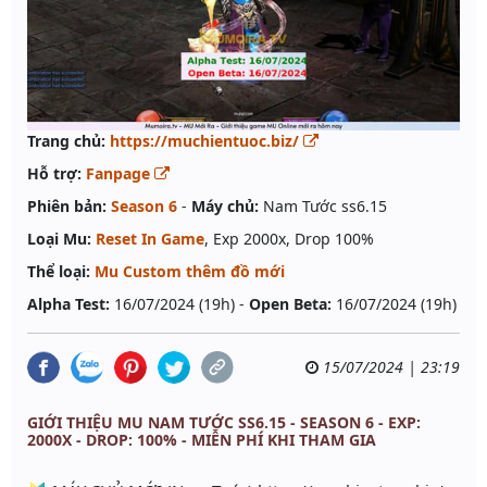
Trang chủ:
https://muchientuoc.biz/
Hỗ trợ:
Fanpage
Phiên bản:
Season 6
-
Máy chủ:
Nam Tước ss6.15
Loại Mu:
Reset In Game
, Exp 2000x, Drop 100%
Thể loại:
Mu Custom thêm đồ mới
Alpha Test:
16/07/2024 (19h) -
Open Beta:
16/07/2024 (19h)
15/07/2024 | 23:19
GIỚI THIỆU MU NAM TƯỚC SS6.15 - SEASON 6 - EXP:
2000X - DROP: 100% - MIỄN PHÍ KHI THAM GIA