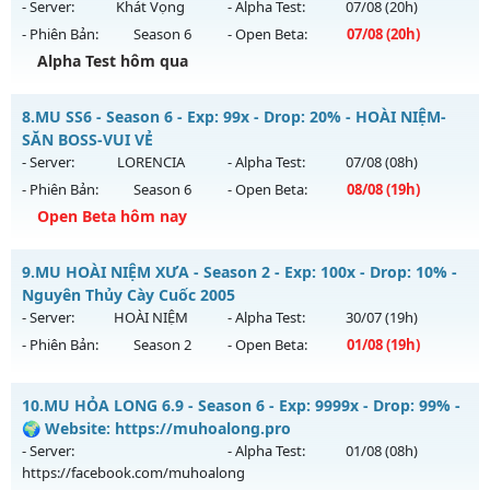
https://facebook.com/muhoalong
vào 19h ngày
- Server:
Khát Vọng
- Alpha Test:
07/08
(20h)
30/07/2626
- Phiên Bản:
Season 6
- Open Beta:
07/08
(20h)
Exp: 9999x - Drop: 99%
Alpha Test hôm qua
Kiểu reset: Non Reset
++MU VIỆT ++ - Lâu Dài, Có Gộp Mu
8.
MU SS6 - Season 6 - Exp: 99x - Drop: 20% - HOÀI NIỆM-
Thể loại: Mu Nguyên bản Webzen
Mu mới ra tháng 08 2026 - Mở máy chủ
Khát Vọng
vào 20h
SĂN BOSS-VUI VẺ
Antihack: Xshiel
ngày 07/08/2626
- Server:
LORENCIA
- Alpha Test:
07/08
(08h)
- Phiên Bản:
Season 6
- Open Beta:
08/08
(19h)
Exp: 200x - Drop: 20%
Open Beta hôm nay
Kiểu reset: Reset In Game
Thể loại: Mu Nguyên bản Webzen
MU SS6 - HOÀI NIỆM-SĂN BOSS-VUI VẺ
9.
MU HOÀI NIỆM XƯA - Season 2 - Exp: 100x - Drop: 10% -
Antihack: Shark Shield
Mu mới ra tháng 08 2026 - Mở máy chủ
LORENCIA
vào 19h
Nguyên Thủy Cày Cuốc 2005
ngày 08/08/2626
- Server:
HOÀI NIỆM
- Alpha Test:
30/07
(19h)
- Phiên Bản:
Season 2
- Open Beta:
01/08
(19h)
Exp: 99x - Drop: 20%
Kiểu reset: Non Reset
MU HOÀI NIỆM XƯA - Nguyên Thủy Cày Cuốc 2005
10.
MU HỎA LONG 6.9 - Season 6 - Exp: 9999x - Drop: 99% -
Thể loại: Mu Nguyên bản Webzen
Mu mới ra tháng 08 2026 - Mở máy chủ
HOÀI NIỆM
vào 19h
🌍 Website: https://muhoalong.pro
Antihack: OK
ngày 01/08/2626
- Server:
- Alpha Test:
01/08
(08h)
https://facebook.com/muhoalong
Exp: 100x - Drop: 10%