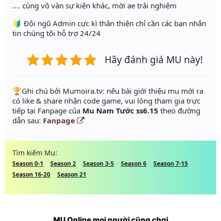
.... cùng vô vàn sự kiện khác, mời ae trải nghiệm
🔰 Đội ngũ Admin cực kì thân thiện chỉ cần các bạn nhắn
tin chúng tôi hỗ trợ 24/24
Hãy đánh giá MU này!
️🏆Ghi chú bởi Mumoira.tv: nếu bài giới thiệu mu mới ra
có like & share nhận code game, vui lòng tham gia trực
tiếp tại Fanpage của
Mu Nam Tước ss6.15
theo đường
dẫn sau:
Fanpage
Tìm kiếm Mu:
Season 0-1
Season 2
Season 3-5
Season 6
Season 7-15
Season 16-20
Season 21
MU Online mọi người cũng chơi