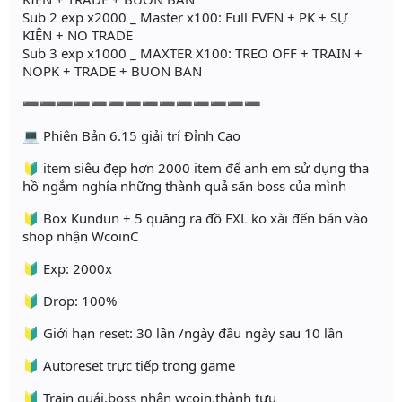
Sub 2 exp x2000 _ Master x100: Full EVEN + PK + SỰ
KIỆN + NO TRADE
Sub 3 exp x1000 _ MAXTER X100: TREO OFF + TRAIN +
NOPK + TRADE + BUON BAN
➖➖➖➖➖➖➖➖➖➖➖➖➖➖
💻 Phiên Bản 6.15 giải trí Đỉnh Cao
🔰 item siêu đẹp hơn 2000 item để anh em sử dụng tha
hồ ngắm nghía những thành quả săn boss của mình
🔰 Box Kundun + 5 quăng ra đồ EXL ko xài đến bán vào
shop nhận WcoinC
🔰 Exp: 2000x
🔰 Drop: 100%
🔰 Giới hạn reset: 30 lần /ngày đầu ngày sau 10 lần
🔰 Autoreset trực tiếp trong game
🔰 Train quái,boss nhận wcoin,thành tựu