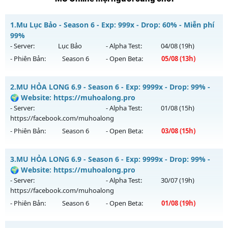
1.
Mu Lục Bảo - Season 6 - Exp: 999x - Drop: 60% - Miễn phí
99%
- Server:
Lục Bảo
- Alpha Test:
04/08
(19h)
- Phiên Bản:
Season 6
- Open Beta:
05/08
(13h)
Mu Lục Bảo - Miễn phí 99%
2.
MU HỎA LONG 6.9 - Season 6 - Exp: 9999x - Drop: 99% -
Mu mới ra tháng 08 2026 - Mở máy chủ
Lục Bảo
vào 13h
🌍 Website: https://muhoalong.pro
ngày 05/08/2626
- Server:
- Alpha Test:
01/08
(15h)
https://facebook.com/muhoalong
Exp: 999x - Drop: 60%
- Phiên Bản:
Season 6
- Open Beta:
03/08
(15h)
Kiểu reset: Non Reset
Thể loại: Mu Custom thêm đồ mới
MU HỎA LONG 6.9 - 🌍 Website: https://muhoalong.pro
3.
MU HỎA LONG 6.9 - Season 6 - Exp: 9999x - Drop: 99% -
Antihack: SharkAnti
Mu mới ra tháng 08 2026 - Mở máy chủ
🌍 Website: https://muhoalong.pro
https://facebook.com/muhoalong
vào 15h ngày
- Server:
- Alpha Test:
30/07
(19h)
03/08/2626
https://facebook.com/muhoalong
- Phiên Bản:
Season 6
- Open Beta:
01/08
(19h)
Exp: 9999x - Drop: 99%
Kiểu reset: Non Reset
MU HỎA LONG 6.9 - 🌍 Website: https://muhoalong.pro