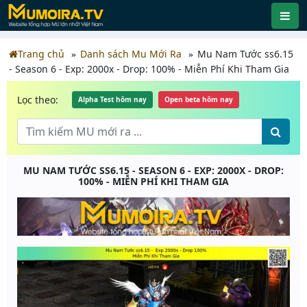
Trang chủ
Danh sách Mu Mới Ra
Mu Nam Tước ss6.15
- Season 6 - Exp: 2000x - Drop: 100% - Miễn Phí Khi Tham Gia
Lọc theo:
Alpha Test hôm nay
Open beta hôm nay
MU NAM TƯỚC SS6.15 - SEASON 6 - EXP: 2000X - DROP:
100% - MIỄN PHÍ KHI THAM GIA