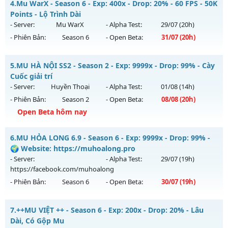
4.
Mu WarX - Season 6 - Exp: 400x - Drop: 20% - 60 FPS - 50K
Thể loại: Mu Nguyên bản Webzen
Mu mới ra tháng 08 2026 - Mở máy chủ
Points - Lộ Trình Dài
Antihack: XShield
https://facebook.com/muhoalong
vào 19h ngày
- Server:
Mu WarX
- Alpha Test:
29/07
(20h)
01/08/2626
- Phiên Bản:
Season 6
- Open Beta:
31/07
(20h)
Exp: 9999x - Drop: 99%
Mu WarX - 60 FPS - 50K Points - Lộ Trình Dài
Kiểu reset: Non Reset
5.
MU HÀ NỘI SS2 - Season 2 - Exp: 9999x - Drop: 99% - Cày
Mu mới ra tháng 07 2026 - Mở máy chủ
Mu WarX
vào 20h
Cuốc giải trí
Thể loại: Mu Nguyên bản Webzen
ngày 31/07/2626
- Server:
Huyền Thoại
- Alpha Test:
01/08
(14h)
Antihack: XShield
- Phiên Bản:
Season 2
- Open Beta:
08/08
(20h)
Exp: 400x - Drop: 20%
Open Beta hôm nay
Kiểu reset: Reset In Game
Thể loại: Mu Custom thêm đồ mới
MU HÀ NỘI SS2 - Cày Cuốc giải trí
6.
MU HỎA LONG 6.9 - Season 6 - Exp: 9999x - Drop: 99% -
Antihack: UGK Shield + Phoenix
Mu mới ra tháng 08 2026 - Mở máy chủ
Huyền Thoại
vào
🌍 Website: https://muhoalong.pro
20h ngày 08/08/2626
- Server:
- Alpha Test:
29/07
(19h)
https://facebook.com/muhoalong
Exp: 9999x - Drop: 99%
- Phiên Bản:
Season 6
- Open Beta:
30/07
(19h)
Kiểu reset: Reset In Game
Thể loại: Mu Nguyên bản Webzen
MU HỎA LONG 6.9 - 🌍 Website: https://muhoalong.pro
7.
++MU VIỆT ++ - Season 6 - Exp: 200x - Drop: 20% - Lâu
Antihack: ugk
Mu mới ra tháng 07 2026 - Mở máy chủ
Dài, Có Gộp Mu