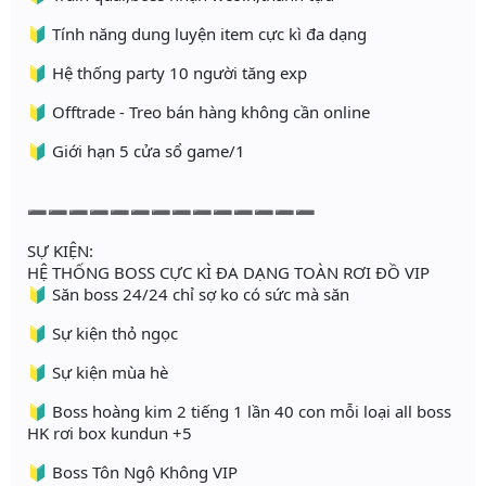
🔰 Tính năng dung luyện item cực kì đa dạng
🔰 Hệ thống party 10 người tăng exp
🔰 Offtrade - Treo bán hàng không cần online
🔰 Giới hạn 5 cửa sổ game/1
➖➖➖➖➖➖➖➖➖➖➖➖➖➖
SỰ KIỆN:
HỆ THỐNG BOSS CỰC KÌ ĐA DẠNG TOÀN RƠI ĐỒ VIP
🔰 Săn boss 24/24 chỉ sợ ko có sức mà săn
🔰 Sự kiện thỏ ngọc
🔰 Sự kiện mùa hè
🔰 Boss hoàng kim 2 tiếng 1 lần 40 con mỗi loại all boss
HK rơi box kundun +5
🔰 Boss Tôn Ngộ Không VIP