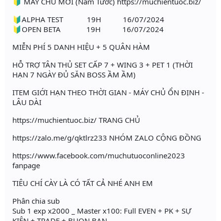
🔰 MÁY CHỦ MỚI (Nam Tước) https://muchientuoc.biz/
🔰ALPHA TEST 19H 16/07/2024
🔰OPEN BETA 19H 16/07/2024
MIỄN PHÍ 5 DANH HIỆU + 5 QUÂN HÀM
HỖ TRỢ TÂN THỦ SET CẤP 7 + WING 3 + PET 1 (THỜI
HẠN 7 NGÀY ĐỦ SĂN BOSS ẦM ẦM)
ITEM GIỚI HẠN THEO THỜI GIAN - MÁY CHỦ ỔN ĐỊNH -
LÂU DÀI
https://muchientuoc.biz/ TRANG CHỦ
https://zalo.me/g/qktlrz233 NHÓM ZALO CỘNG ĐỒNG
https://www.facebook.com/muchutuoconline2023
fanpage
TIÊU CHÍ CÀY LÀ CÓ TẤT CẢ NHÉ ANH EM
Phân chia sub
Sub 1 exp x2000 _ Master x100: Full EVEN + PK + SỰ
KIỆN + TRADE + BUON BAN